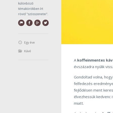
különböző
témakörökben írt
rövid "szösszenetei".
Egy éve
Kávé
A
koffeinmentes káv
évszázadra nyúlik viss
Gondoltad volna, hogy
felfedezés eredménye 
fejlődésen ment keres
élvezhessük kedvenc it
miatt.