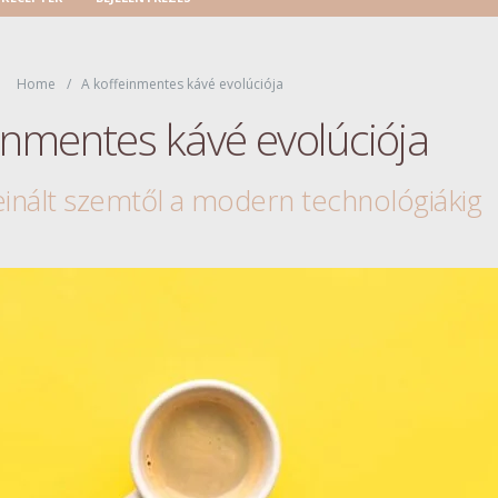
Home
A koffeinmentes kávé evolúciója
inmentes kávé evolúciója
einált szemtől a modern technológiákig