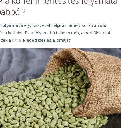
ik a koffeinmentesítés folyamata
babból?
 folyamata
egy összetett eljárás, amely során a
zöld
ják a koffeint. Ez a folyamat általában még a pörkölés előtt
zzék a
kávé
eredeti ízét és aromáját.