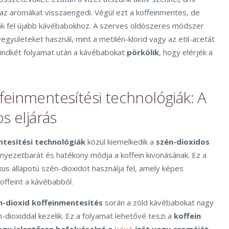
 az aromákat visszaengedi. Végül ezt a koffeinmentes, de
ák fel újabb kávébabokhoz. A szerves oldószeres módszer
gyületeket használ, mint a metilén-klorid vagy az etil-acetát
 Mindkét folyamat után a kávébabokat
pörkölik
, hogy elérjék a
einmentesítési technológiák: A
s eljárás
tesítési technológiák
közül kiemelkedik a
szén-dioxidos
rnyezetbarát és hatékony módja a koffein kivonásának. Ez a
us állapotú szén-dioxidot használja fel, amely képes
koffeint a kávébabból.
n-dioxid koffeinmentesítés
során a zöld kávébabokat nagy
-dioxiddal kezelik. Ez a folyamat lehetővé teszi a
koffein