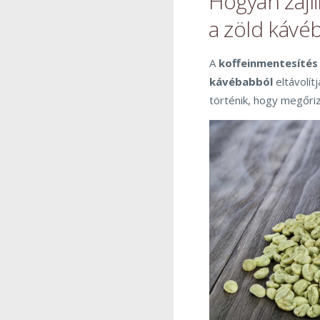
Hogyan zajl
a zöld kávé
A
koffeinmentesítés
kávébabból
eltávolít
történik, hogy megőri