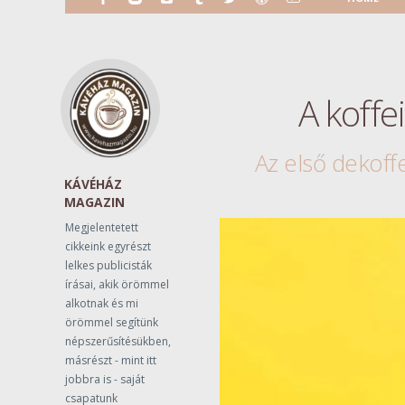
A koffe
Az első dekoff
KÁVÉHÁZ
MAGAZIN
Megjelentetett
cikkeink egyrészt
lelkes publicisták
írásai, akik örömmel
alkotnak és mi
örömmel segítünk
népszerűsítésükben,
másrészt - mint itt
jobbra is - saját
csapatunk