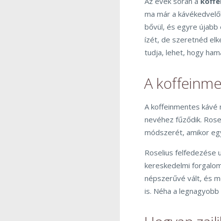
Az évek során a
koffe
ma már a kávékedvelők
bővül, és egyre újabb
ízét, de szeretnéd elk
tudja, lehet, hogy ham
A koffeinme
A koffeinmentes kávé
nevéhez fűződik. Rosel
módszerét, amikor egy
Roselius felfedezése 
kereskedelmi forgalom
népszerűvé vált, és m
is. Néha a legnagyobb 