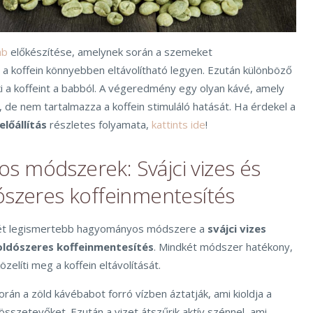
ab
előkészítése, amelynek során a szemeket
a koffein könnyebben eltávolítható legyen. Ezután különböző
i a koffeint a babból. A végeredmény egy olyan kávé, amely
, de nem tartalmazza a koffein stimuláló hatását. Ha érdekel a
lőállítás
részletes folyamata,
kattints ide
!
 módszerek: Svájci vizes és
ószeres koffeinmentesítés
két legismertebb hagyományos módszere a
svájci vizes
oldószeres koffeinmentesítés
. Mindkét módszer hatékony,
elíti meg a koffein eltávolítását.
során a zöld kávébabot forró vízben áztatják, ami kioldja a
összetevőket. Ezután a vizet átszűrik aktív szénnel, ami