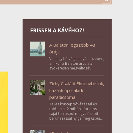
FRISSEN A KÁVÉHOZ!
A Balaton legszebb 48
órája
Van egy hétvége a nyár közepén,
amikor a Balaton arculata
gyökeresen megváltozik.
Zichy Családi Élménybirtok,
hazánk új családi
paradicsoma
Teljes koncepcióváltással és
több mint 2 milliárd forintos,
saját forrásból megvalósított
beruházással nyitja meg kapuit a
Tolna megyei Bikács-Kistápé
Ligeten a Zichy Családi
Élménybirtok a mai napon.