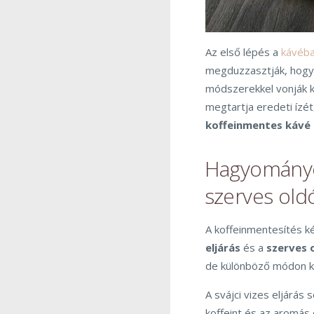
Az első lépés a
kávéb
megduzzasztják, hogy 
módszerekkel vonják k
megtartja eredeti ízét
koffeinmentes kávé e
Hagyományos
szerves old
A koffeinmentesítés 
eljárás
és a
szerves 
de különböző módon köz
A svájci vizes eljárás 
koffeint és az aromás 