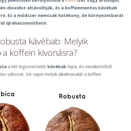
ogy jelentősen befolyásolná a
kávé
ízét vagy aromáját.
zén-dioxidot eltávolítják, és a koffeinmentes kávébab
ésre. Ez a módszer nemcsak hatékony, de környezetbarát
xid újrahasznosítható.
Robusta kávébab: Melyik
 a koffein kivonásra?
sta
a két legismertebb
kávébab
fajta, és mindkettőből
es változat. De vajon melyik alkalmasabb a koffein