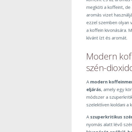
megköti a koffeint, de
aromás vizet használj
ezzel szemben olyan ve
a koffein kivonására.
kívánt ízt és aromát.
Modern koff
szén-dioxido
A
modern koffeinmen
eljárás
, amely egy kö
módszer a szuperkritik
szelektíven kioldani a 
A
szuperkritikus szé
nyomás alatt lévő szén