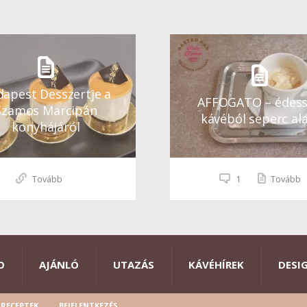
apest Desszertje a
AFFOGATO – édes
Szamos Marcipán
kávéból seperc ala
konyhájáról
Tovább
1
Tovább
O
AJÁNLÓ
UTAZÁS
KÁVÉHÍREK
DESI
RECEPTEK
BEJELENTKEZÉS