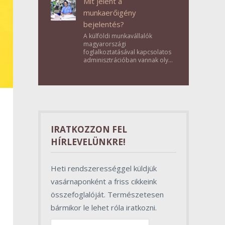
Mit jelent a
munkaerőigény
bejelentés?
A külföldi munkavállalók
magyarországi
foglalkoztatásával kapcsolatos
adminisztrációban vannak olyan
lépések, amelyek első
pillantásra formalitásnak tűnnek,
valójában azonban
meghatározó szerepet töltenek
be az egész folyamat sikerében.
IRATKOZZON FEL
HÍRLEVELÜNKRE!
Heti rendszerességgel küldjük
vasárnaponként a friss cikkeink
összefoglalóját. Természetesen
bármikor le lehet róla iratkozni.