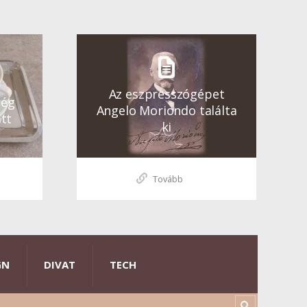
Az eszpresszógépet
ség
Angelo Moriondo találta
tt
ki
Tovább
GN
DIVAT
TECH