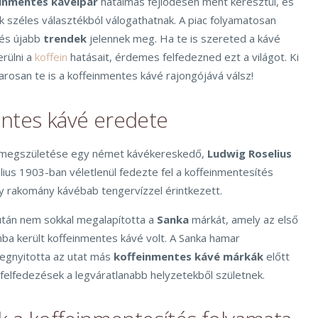
inmentes kávéipar
hatalmas fejlődésen ment keresztül, és
 széles választékból válogathatnak. A piac folyamatosan
 és újabb
trendek
jelennek meg. Ha te is szereted a kávé
erülni a
koffein
hatásait, érdemes felfedezned ezt a világot. Ki
arosan te is a koffeinmentes kávé rajongójává válsz!
ntes kávé eredete
 megszületése egy német kávékereskedő,
Ludwig Roselius
ius 1903-ban véletlenül fedezte fel a koffeinmentesítés
 rakomány kávébab tengervízzel érintkezett.
után nem sokkal megalapította a
Sanka
márkát, amely az első
ba került koffeinmentes kávé volt. A Sanka hamar
egnyitotta az utat más
koffeinmentes kávé márkák
előtt
felfedezések a legváratlanabb helyzetekből születnek.