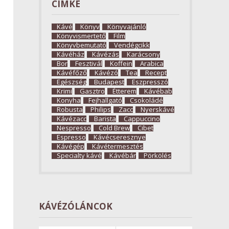
CÍMKE
Kávé
Könyv
Könyvajánló
Könyvismertető
Film
Könyvbemutató
Vendégcikk
Kávéház
Kávézás
Karácsony
Bor
Fesztivál
Koffein
Arabica
Kávéfőző
Kávézó
Tea
Recept
Egészség
Budapest
Eszpresszó
Krimi
Gasztro
Étterem
Kávébab
Konyha
Fejhallgató
Csokoládé
Robusta
Philips
Zacc
Nyerskávé
Kávézacc
Barista
Cappuccino
Nespresso
Cold Brew
Cibet
Espresso
Kávécseresznye
Kávégép
Kávétermesztés
Specialty kávé
Kávébár
Pörkölés
KÁVÉZÓLÁNCOK