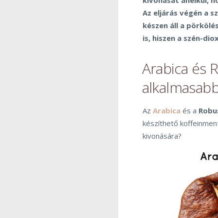
kivonását anélkül, h
Az eljárás végén a s
készen áll a pörköl
is, hiszen a szén-dio
Arabica és 
alkalmasabb
Az
Arabica
és a
Robu
készíthető koffeinment
kivonására?