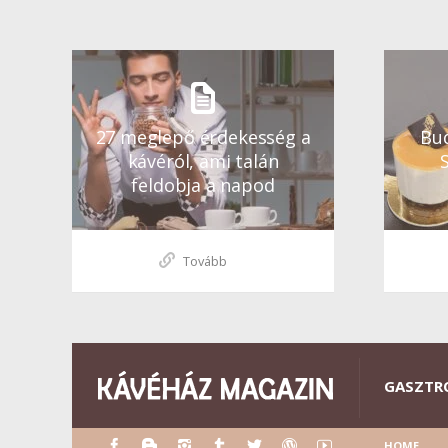
27 meglepő érdekesség a
Bud
kávéról, ami talán
feldobja a napod
Tovább
GASZTR
HOME