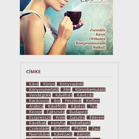
CÍMKE
Kávé
Könyv
Könyvajánló
Könyvismertető
Film
Könyvbemutató
Vendégcikk
Kávéház
Kávézás
Karácsony
Bor
Fesztivál
Koffein
Arabica
Kávéfőző
Kávézó
Tea
Recept
Egészség
Budapest
Eszpresszó
Krimi
Gasztro
Étterem
Kávébab
Konyha
Fejhallgató
Csokoládé
Robusta
Philips
Zacc
Nyerskávé
Kávézacc
Barista