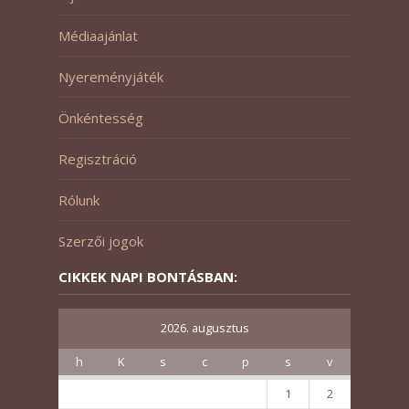
Médiaajánlat
Nyereményjáték
Önkéntesség
Regisztráció
Rólunk
Szerzői jogok
CIKKEK NAPI BONTÁSBAN:
2026. augusztus
h
K
s
c
p
s
v
1
2