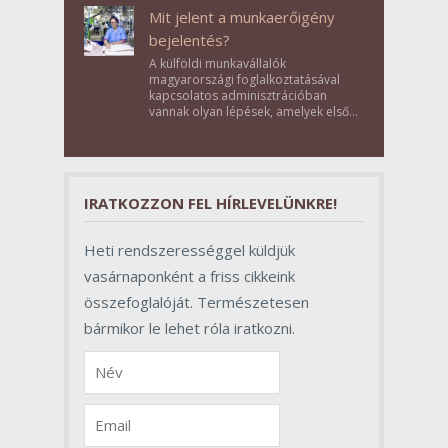
Mit jelent a munkaerőigény
bejelentés?
A külföldi munkavállalók
magyarországi foglalkoztatásával
kapcsolatos adminisztrációban
vannak olyan lépések, amelyek első
pillantásra formalitásnak tűnnek,
valójában azonban meghatározó
szerepet töltenek be az egész
folyamat sikerében.
IRATKOZZON FEL HÍRLEVELÜNKRE!
Heti rendszerességgel küldjük
vasárnaponként a friss cikkeink
összefoglalóját. Természetesen
bármikor le lehet róla iratkozni.