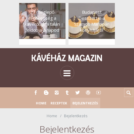
27 meglepő
Budapest
érdekesség a
Desszertje a
kávéról, ami talán
Szamos Marcipán
feldobja a napod
konyhájáról
HOME
RECEPTEK
BEJELENTKEZÉS
Home
Bejelentkezés
Bejelentkezés