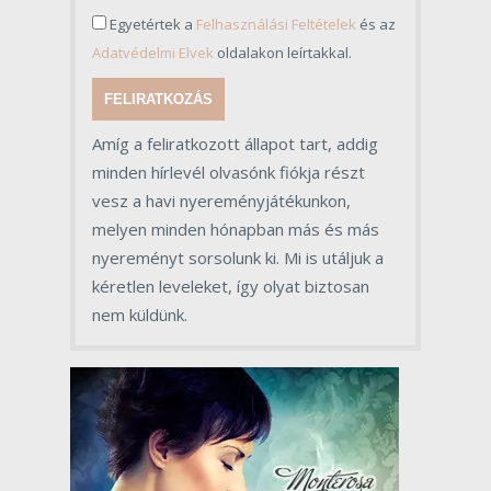
Egyetértek a
Felhasználási Feltételek
és az
Adatvédelmi Elvek
oldalakon leírtakkal.
FELIRATKOZÁS
Amíg a feliratkozott állapot tart, addig
minden hírlevél olvasónk fiókja részt
vesz a havi nyereményjátékunkon,
melyen minden hónapban más és más
nyereményt sorsolunk ki. Mi is utáljuk a
kéretlen leveleket, így olyat biztosan
nem küldünk.