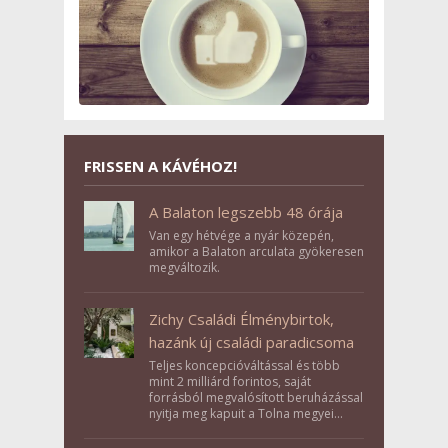
FRISSEN A KÁVÉHOZ!
A Balaton legszebb 48 órája
Van egy hétvége a nyár közepén,
amikor a Balaton arculata gyökeresen
megváltozik.
Zichy Családi Élménybirtok,
hazánk új családi paradicsoma
Teljes koncepcióváltással és több
mint 2 milliárd forintos, saját
forrásból megvalósított beruházással
nyitja meg kapuit a Tolna megyei
Bikács-Kistápé Ligeten a Zichy Családi
Élménybirtok a mai napon.