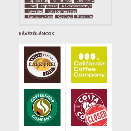
Cappuccino
Nespresso
Cold Brew
Cibet
Espresso
Kávécseresznye
Kávégép
Kávétermesztés
Specialty kávé
Kávébár
Pörkölés
KÁVÉZÓLÁNCOK