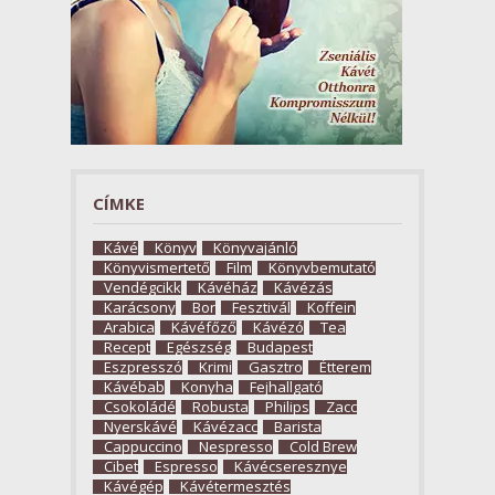
CÍMKE
Kávé
Könyv
Könyvajánló
Könyvismertető
Film
Könyvbemutató
Vendégcikk
Kávéház
Kávézás
Karácsony
Bor
Fesztivál
Koffein
Arabica
Kávéfőző
Kávézó
Tea
Recept
Egészség
Budapest
Eszpresszó
Krimi
Gasztro
Étterem
Kávébab
Konyha
Fejhallgató
Csokoládé
Robusta
Philips
Zacc
Nyerskávé
Kávézacc
Barista
Cappuccino
Nespresso
Cold Brew
Cibet
Espresso
Kávécseresznye
Kávégép
Kávétermesztés