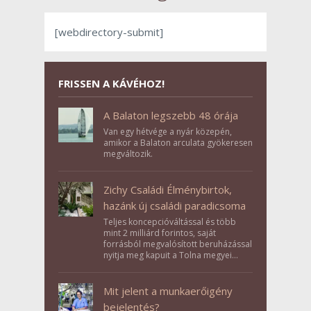
[webdirectory-submit]
FRISSEN A KÁVÉHOZ!
A Balaton legszebb 48 órája
Van egy hétvége a nyár közepén,
amikor a Balaton arculata gyökeresen
megváltozik.
Zichy Családi Élménybirtok,
hazánk új családi paradicsoma
Teljes koncepcióváltással és több
mint 2 milliárd forintos, saját
forrásból megvalósított beruházással
nyitja meg kapuit a Tolna megyei
Bikács-Kistápé Ligeten a Zichy Családi
Élménybirtok a mai napon.
Mit jelent a munkaerőigény
bejelentés?