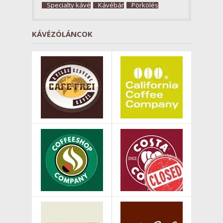
Specialty kávé
Kávébár
Pörkölés
KÁVÉZÓLÁNCOK