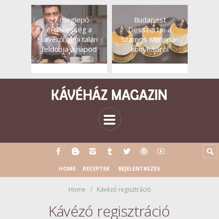
27 meglepő
Budapest
érdekesség a
Desszertje a
kávéról, ami talán
Szamos Marcipán
feldobja a napod
konyhájáról
HOME
RECEPTEK
BEJELENTKEZÉS
Home
Kávézó regisztráció
Kávézó regisztráció