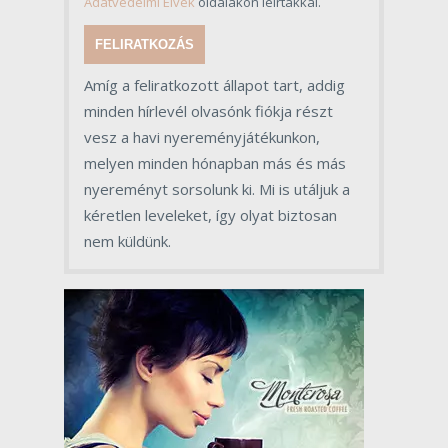
Adatvédelmi Elvek
oldalakon leírtakkal.
FELIRATKOZÁS
Amíg a feliratkozott állapot tart, addig
minden hírlevél olvasónk fiókja részt
vesz a havi nyereményjátékunkon,
melyen minden hónapban más és más
nyereményt sorsolunk ki. Mi is utáljuk a
kéretlen leveleket, így olyat biztosan
nem küldünk.