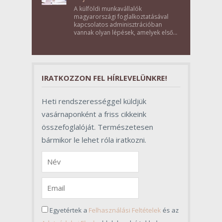
A külföldi munkavállalók
magyarországi foglalkoztatásával
kapcsolatos adminisztrációban
vannak olyan lépések, amelyek első
pillantásra formalitásnak tűnnek,
valójában azonban meghatározó
szerepet töltenek be az egész
folyamat sikerében.
IRATKOZZON FEL HÍRLEVELÜNKRE!
Heti rendszerességgel küldjük
vasárnaponként a friss cikkeink
összefoglalóját. Természetesen
bármikor le lehet róla iratkozni.
Egyetértek a
Felhasználási Feltételek
és az