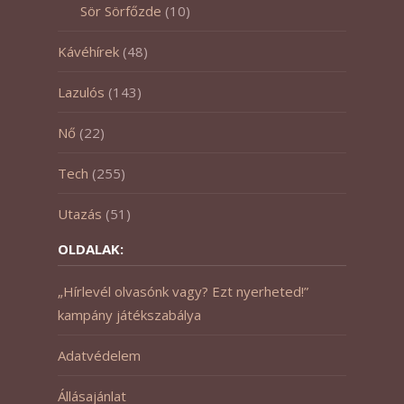
Sör Sörfőzde
(10)
Kávéhírek
(48)
Lazulós
(143)
Nő
(22)
Tech
(255)
Utazás
(51)
OLDALAK:
„Hírlevél olvasónk vagy? Ezt nyerheted!”
kampány játékszabálya
Adatvédelem
Állásajánlat