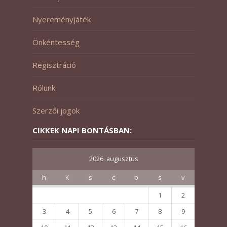
Nyereményjáték
Önkéntesség
Regisztráció
Rólunk
Szerzői jogok
CIKKEK NAPI BONTÁSBAN:
2026. augusztus
h
K
s
c
p
s
v
1
2
3
4
5
6
7
8
9