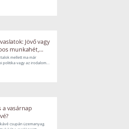
s alkotójára, Kertész Imrére
ai Lászlóra épít.
vaslatok: Jövő vagy
apos munkahét,
dóalap
talok mellett ma már
 politika vagy az irodalom a
és?
 a láthatatlan, mégis
zültség, amit a mesterséges
robbanásszerű fejlődése kelt
ainkban.
s a vasárnap
ávé?
i kávé csupán üzemanyag.