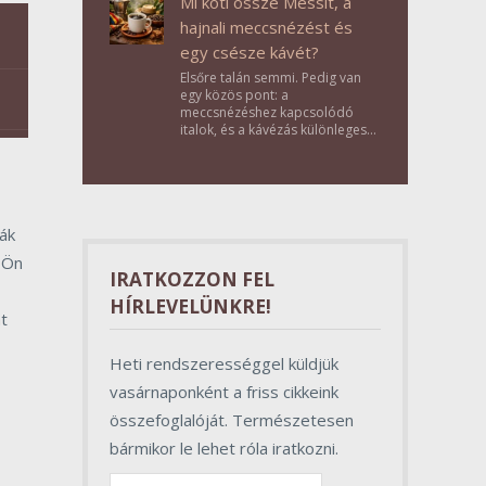
Mi köti össze Messit, a
hajnali meccsnézést és
egy csésze kávét?
Elsőre talán semmi. Pedig van
egy közös pont: a
meccsnézéshez kapcsolódó
italok, és a kávézás különleges
kultúrája. A 2026-os
világbajnokság alatt pedig az
európai nézők is közelebb
kerültek ehhez a rituáléhoz. júl
15, 2026Kávéház Magazin
ák
 Ön
IRATKOZZON FEL
HÍRLEVELÜNKRE!
t
Heti rendszerességgel küldjük
vasárnaponként a friss cikkeink
összefoglalóját. Természetesen
bármikor le lehet róla iratkozni.