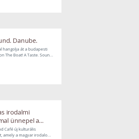
lned.
ound. Danube.
l hangolja át a budapesti
n The Boat! A Taste. Sound.
at azt foglalja össze, amitől
ilágot teremt a Duna felett.
as irodalmi
al ünnepel a
d Café új kulturális
t, amely a magyar irodalom