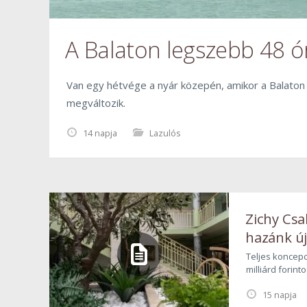
A Balaton legszebb 48 ó
Van egy hétvége a nyár közepén, amikor a Balaton
megváltozik.
14 napja
Lazulós
Zichy Csa
hazánk új
paradics
Teljes koncepc
milliárd forint
megvalósított 
15 napja
kapuit a Tolna