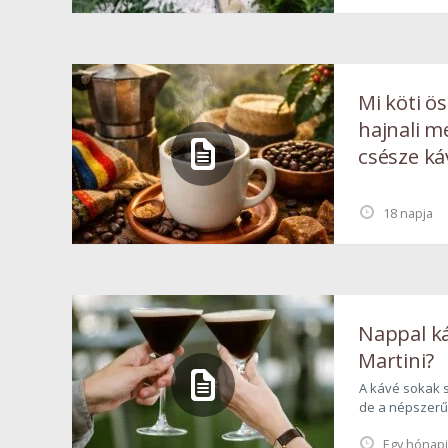
Ligeten a Zich
napon.
Mi köti ös
hajnali m
csésze ká
18 napja
Nappal ká
Martini?
A kávé sokak 
de a népszerű 
koktélospohara
Egy hónap
Vergnano és a