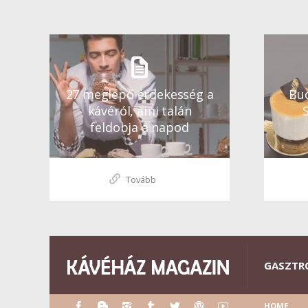
27 meglepő érdekesség a
Bud
kávéról, ami talán
feldobja a napod
Tovább
GASZTR
HOME