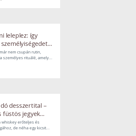
készült reprezentatív hazai
t az alkoholt fogyasztók
léka nyitott a kávéalapú
i leleplez: így
 a személyiségedet
rty
már nem csupán rutin,
a személyes rituálé, amely
rul el rólunk, mint azt elsőre
 magyar kávéfogyasztók
apján jól elkülöníthető
usok rajzolódnak ki.
ndó desszertital –
s füstös jegyek
sa
 whiskey erőteljes és
gához, de néha egy kicsit
re áhítozol, itt van mire