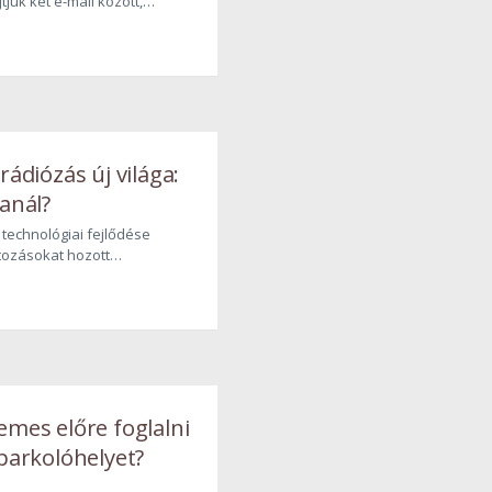
juk két e-mail között,
szük a kocsiba, vagy
 az íróasztal szélén,
első krízisét oltjuk. A keddi
ről szól. De a vasárnap
 az valami egészen más.
rádiózás új világa:
tanál?
 technológiai fejlődése
tozásokat hozott
ba, nem kivétel ez alól a
világháló rohamos
 teljesen új
ornát teremtett, mint
ine rádiózás.
emes előre foglalni
 parkolóhelyet?