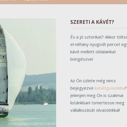
SZERETI A KÁVÉT?
És a jó sztorikat? Akkor tölts
el néhány nyugodt percet eg
kávé mellett oldalainkat
böngészve!
Az Ön üzlete még nincs
bejegyezve
katalógusunkba
?
Jelenjen meg Ön is szakmai
listánkban! Ismertesse meg
vállalkozását olvasóinkkal!