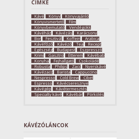
CÍMKE
Kávé
Könyv
Könyvajánló
Könyvismertető
Film
Könyvbemutató
Vendégcikk
Kávéház
Kávézás
Karácsony
Bor
Fesztivál
Koffein
Arabica
Kávéfőző
Kávézó
Tea
Recept
Egészség
Budapest
Eszpresszó
Krimi
Gasztro
Étterem
Kávébab
Konyha
Fejhallgató
Csokoládé
Robusta
Philips
Zacc
Nyerskávé
Kávézacc
Barista
Cappuccino
Nespresso
Cold Brew
Cibet
Espresso
Kávécseresznye
Kávégép
Kávétermesztés
Specialty kávé
Kávébár
Pörkölés
KÁVÉZÓLÁNCOK