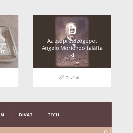
Az eszpresszógépet
ség
Angelo Moriondo találta
tt
ki
Tovább
GN
DIVAT
TECH