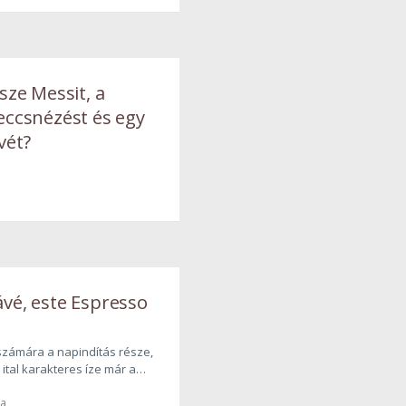
y Családi Élménybirtok a mai
sze Messit, a
eccsnézést és egy
vét?
vé, este Espresso
számára a napindítás része,
ital karakteres íze már a
kban is hódít. A Caffè
ja
 Finlandia Vodka