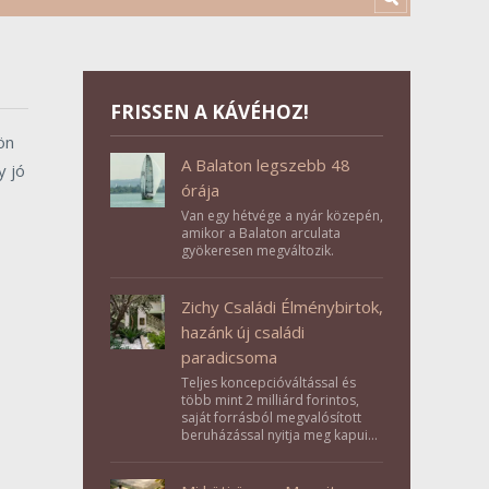
FRISSEN A KÁVÉHOZ!
ön
A Balaton legszebb 48
y jó
órája
Van egy hétvége a nyár közepén,
amikor a Balaton arculata
gyökeresen megváltozik.
Zichy Családi Élménybirtok,
hazánk új családi
paradicsoma
Teljes koncepcióváltással és
több mint 2 milliárd forintos,
saját forrásból megvalósított
beruházással nyitja meg kapuit a
Tolna megyei Bikács-Kistápé
Ligeten a Zichy Családi
Élménybirtok a mai napon.