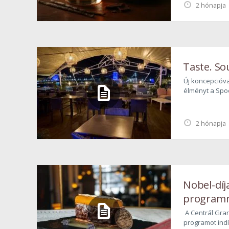
2 hónapja
érdemes figye
Taste. S
Új koncepcióva
élményt a Spoo
Danube. gondol
a Spoon saját v
2 hónapja
Nobel-díj
programm
Centrál
A Centrál Gran
programot indí