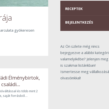
RECEPTEK
rája
BEJELENTKEZÉS
 arculata gyökeresen
Az Ön üzlete még nincs
bejegyezve a alábbi kategóri
valamelyikébe? Jelenjen meg
is szakmai listánkban!
Ismertesse meg vállalkozásá
ládi Élménybirtok,
olvasóinkkal!
 családi
oma
ióváltással és több mint 2
os, saját forrásból
beruházással nyitja meg
 megyei Bikács-Kistápé