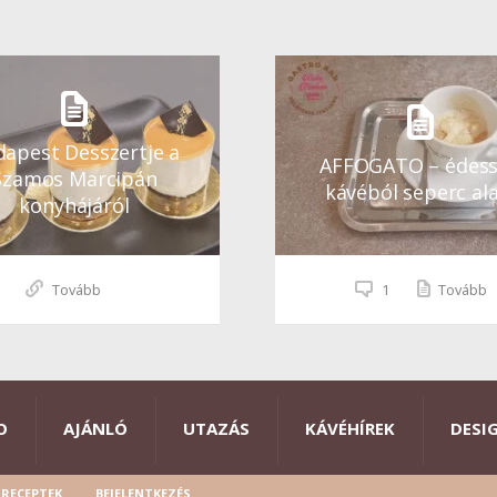
apest Desszertje a
AFFOGATO – édes
Szamos Marcipán
kávéból seperc ala
konyhájáról
Tovább
1
Tovább
O
AJÁNLÓ
UTAZÁS
KÁVÉHÍREK
DESI
RECEPTEK
BEJELENTKEZÉS