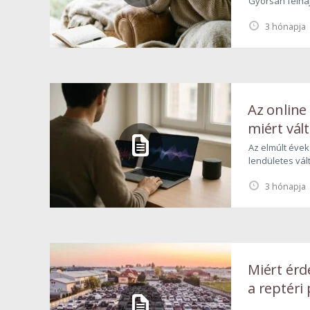
Gyorsan felhajt
magunkkal vis
3 hónapja
hagyjuk kihűlni
miközben a nap 
kávé a túlélés
reggeli kávé…
Az online 
miért vál
Az elmúlt évek
lendületes vál
mindennapjaink
3 hónapja
média sem. A 
térnyerése egy
információcsat
amilyen az onl
Miért érd
a reptéri