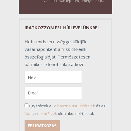
vannak olyan lépések, amelyek első
pillantásra formalitásnak tűnnek,
valójában azonban meghatározó
szerepet töltenek be az egész
folyamat sikerében.
IRATKOZZON FEL HÍRLEVELÜNKRE!
Heti rendszerességgel küldjük
vasárnaponként a friss cikkeink
összefoglalóját. Természetesen
bármikor le lehet róla iratkozni.
Egyetértek a
Felhasználási Feltételek
és az
Adatvédelmi Elvek
oldalakon leírtakkal.
FELIRATKOZÁS