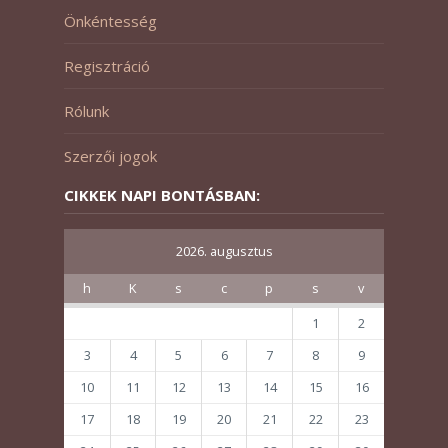
Önkéntesség
Regisztráció
Rólunk
Szerzői jogok
CIKKEK NAPI BONTÁSBAN:
2026. augusztus
h
K
s
c
p
s
v
1
2
3
4
5
6
7
8
9
10
11
12
13
14
15
16
17
18
19
20
21
22
23