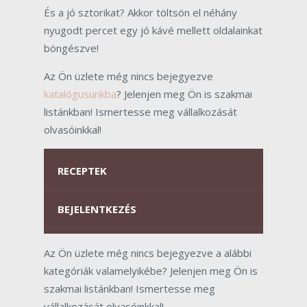
És a jó sztorikat? Akkor töltsön el néhány
nyugodt percet egy jó kávé mellett oldalainkat
böngészve!
Az Ön üzlete még nincs bejegyezve
katalógusunkba
? Jelenjen meg Ön is szakmai
listánkban! Ismertesse meg vállalkozását
olvasóinkkal!
RECEPTEK
BEJELENTKEZÉS
Az Ön üzlete még nincs bejegyezve a alábbi
kategóriák valamelyikébe? Jelenjen meg Ön is
szakmai listánkban! Ismertesse meg
vállalkozását olvasóinkkal!