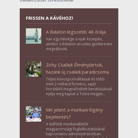
FRISSEN A KÁVÉHOZ!
A Balaton legszebb 48 órája
Van egy hétvége a nyár közepén,
amikor a Balaton arculata gyökeresen
megváltozik.
Zichy Családi Élménybirtok,
hazánk új családi paradicsoma
Teljes koncepcióváltással és több
mint 2 milliárd forintos, saját
forrásból megvalósított beruházással
nyitja meg kapuit a Tolna megyei
Bikács-Kistápé Ligeten a Zichy Családi
Élménybirtok a mai napon.
Mit jelent a munkaerőigény
bejelentés?
A külföldi munkavállalók
magyarországi foglalkoztatásával
kapcsolatos adminisztrációban