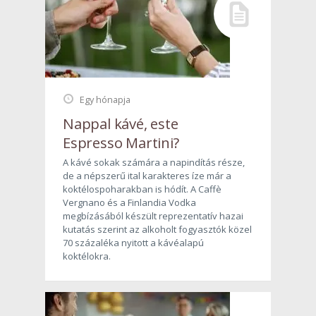
Egy hónapja
Nappal kávé, este
Espresso Martini?
A kávé sokak számára a napindítás része,
de a népszerű ital karakteres íze már a
koktélospoharakban is hódít. A Caffè
Vergnano és a Finlandia Vodka
megbízásából készült reprezentatív hazai
kutatás szerint az alkoholt fogyasztók közel
70 százaléka nyitott a kávéalapú
koktélokra.