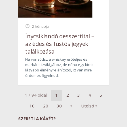
2 hónapja
Ínycsiklandó desszertital –
az édes és füstös jegyek
találkozása
Ha vonzódsz a whiskey erőteljes és
markáns ízvilágához, de néha egy kicsit
lágyabb élményre áhítozol, itt van mire
érdemes figyelned.
1 / 94 oldal
1
2
3
4
5
10
20
30
»
Utolsó »
SZERETI A KÁVÉT?