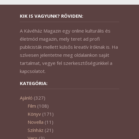
KIK IS VAGYUNK? RÖVIDEN:
A Kávéház Magazin egy online kulturális és
életmód magazin, mely teret ad profi
publicisták mellett külsős kreatív íróknak is. Ha
szívesen jelentetne meg oldalainkon saját
tartalmat, vegye fel szerkesztőségünkkel a
kapcsolatot.
KATEGÓRIA:
Ajánló
(327)
Film
(108)
Könyv
(171)
Novella
(11)
Színház
(21)
Vers
(3)