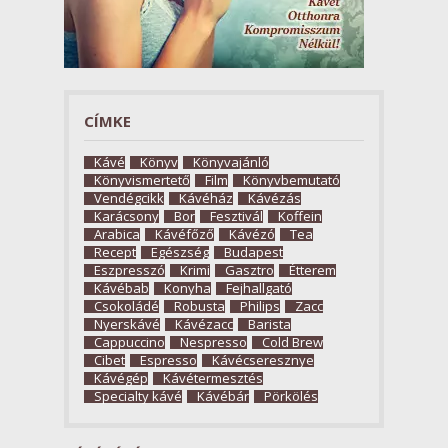
CÍMKE
Kávé
Könyv
Könyvajánló
Könyvismertető
Film
Könyvbemutató
Vendégcikk
Kávéház
Kávézás
Karácsony
Bor
Fesztivál
Koffein
Arabica
Kávéfőző
Kávézó
Tea
Recept
Egészség
Budapest
Eszpresszó
Krimi
Gasztro
Étterem
Kávébab
Konyha
Fejhallgató
Csokoládé
Robusta
Philips
Zacc
Nyerskávé
Kávézacc
Barista
Cappuccino
Nespresso
Cold Brew
Cibet
Espresso
Kávécseresznye
Kávégép
Kávétermesztés
Specialty kávé
Kávébár
Pörkölés