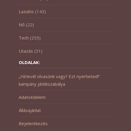
Lazulós
(143)
Nő
(22)
Tech
(255)
Utazás
(51)
OLDALAK:
„Hírlevél olvasónk vagy? Ezt nyerheted!”
kampány játékszabálya
Adatvédelem
Állásajánlat
Bejelentkezés