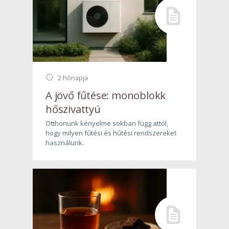
2 hónapja
A jövő fűtése: monoblokk
hőszivattyú
Otthonunk kényelme sokban függ attól,
hogy milyen fűtési és hűtési rendszereket
használunk.