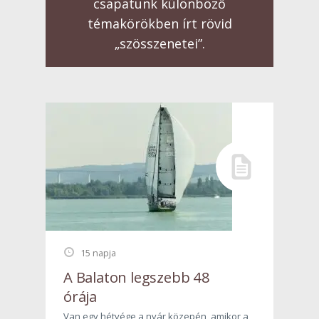
csapatunk különböző
témakörökben írt rövid
„szösszenetei”.
15 napja
A Balaton legszebb 48
órája
Van egy hétvége a nyár közepén, amikor a