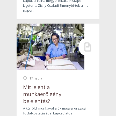
kapuit a Tolna megyei Bikács-Kistápé
Ligeten a Zichy Családi Élménybirtok a mai
napon.
17 napja
Mit jelent a
munkaerőigény
bejelentés?
A külföldi munkavállalók magyarországi
foglalkoztatásával kapcsolatos