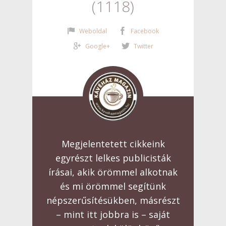
1118
Weboldal
Facebook
Google+
Twitter
Megjelentetett cikkeink
egyrészt lelkes publicisták
írásai, akik örömmel alkotnak
és mi örömmel segítünk
népszerűsítésükben, másrészt
– mint itt jobbra is – saját