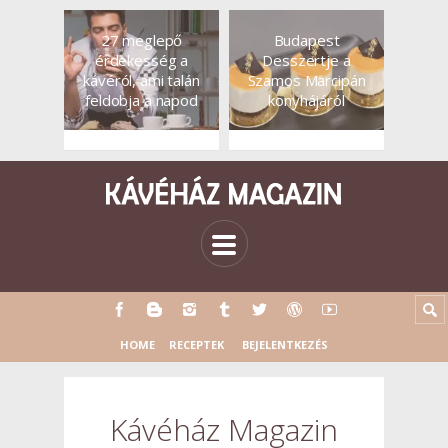
27 meglepő
Budapest
érdekesség a
Desszertje a
kávéról, ami talán
Szamos Marcipán
feldobja a napod
konyhájáról
HOME
RECEPTEK
BEJELENTKEZÉS
Kávéház Magazin