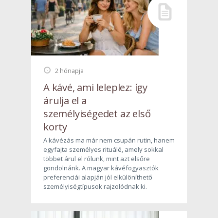
2 hónapja
A kávé, ami leleplez: így
árulja el a
személyiségedet az első
korty
A kávézás ma már nem csupán rutin, hanem
egyfajta személyes rituálé, amely sokkal
többet árul el rólunk, mint azt elsőre
gondolnánk. A magyar kávéfogyasztók
preferenciái alapján jól elkülöníthető
személyiségtípusok rajzolódnak ki.