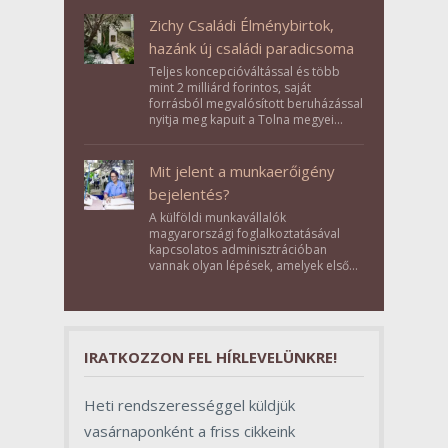
Zichy Családi Élménybirtok,
hazánk új családi paradicsoma
Teljes koncepcióváltással és több
mint 2 milliárd forintos, saját
forrásból megvalósított beruházással
nyitja meg kapuit a Tolna megyei
Bikács-Kistápé Ligeten a Zichy Családi
Élménybirtok a mai napon.
Mit jelent a munkaerőigény
bejelentés?
A külföldi munkavállalók
magyarországi foglalkoztatásával
kapcsolatos adminisztrációban
vannak olyan lépések, amelyek első
pillantásra formalitásnak tűnnek,
valójában azonban meghatározó
szerepet töltenek be az egész
folyamat sikerében.
IRATKOZZON FEL HÍRLEVELÜNKRE!
Heti rendszerességgel küldjük
vasárnaponként a friss cikkeink