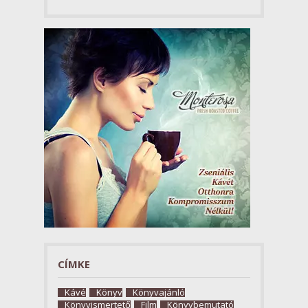
CÍMKE
Kávé
Könyv
Könyvajánló
Könyvismertető
Film
Könyvbemutató