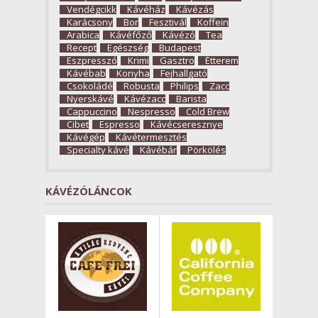
Vendégcikk
Kávéház
Kávézás
Karácsony
Bor
Fesztivál
Koffein
Arabica
Kávéfőző
Kávézó
Tea
Recept
Egészség
Budapest
Eszpresszó
Krimi
Gasztro
Étterem
Kávébab
Konyha
Fejhallgató
Csokoládé
Robusta
Philips
Zacc
Nyerskávé
Kávézacc
Barista
Cappuccino
Nespresso
Cold Brew
Cibet
Espresso
Kávécseresznye
Kávégép
Kávétermesztés
Specialty kávé
Kávébár
Pörkölés
KÁVÉZÓLÁNCOK