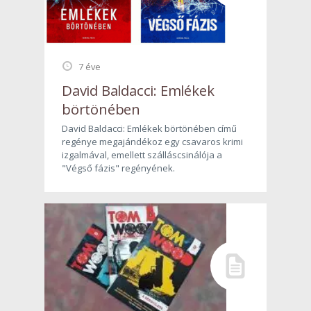
7 éve
David Baldacci: Emlékek
börtönében
David Baldacci: Emlékek börtönében című
regénye megajándékoz egy csavaros krimi
izgalmával, emellett szálláscsinálója a
"Végső fázis" regényének.