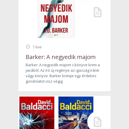
7 éve
Barker: A negyedik majom
Barker: A negyedik majom c.könyve krimi a
javából. Az író új regénye az igazság iránti
vágy könyve. Barker krimije egy érdekes
gondolatot visz végig.