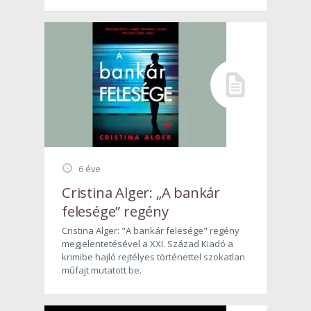
6 éve
Cristina Alger: „A bankár
felesége” regény
Cristina Alger: "A bankár felesége" regény
megjelentetésével a XXI. Század Kiadó a
krimibe hajló rejtélyes történettel szokatlan
műfajt mutatott be.