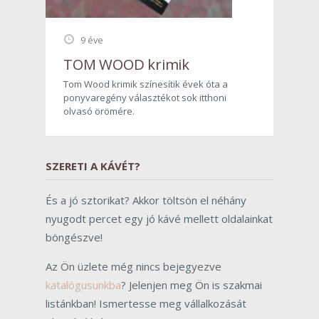
9 éve
TOM WOOD krimik
Tom Wood krimik színesítik évek óta a
ponyvaregény választékot sok itthoni
olvasó örömére.
SZERETI A KÁVÉT?
És a jó sztorikat? Akkor töltsön el néhány
nyugodt percet egy jó kávé mellett oldalainkat
böngészve!
Az Ön üzlete még nincs bejegyezve
katalógusunkba
? Jelenjen meg Ön is szakmai
listánkban! Ismertesse meg vállalkozását