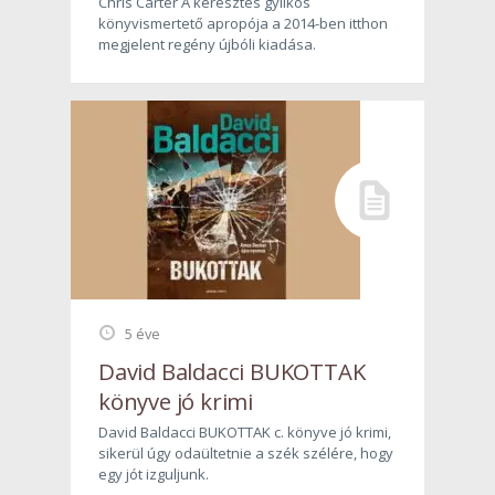
Chris Carter A keresztes gyilkos
könyvismertető apropója a 2014-ben itthon
megjelent regény újbóli kiadása.
5 éve
David Baldacci BUKOTTAK
könyve jó krimi
David Baldacci BUKOTTAK c. könyve jó krimi,
sikerül úgy odaültetnie a szék szélére, hogy
egy jót izguljunk.