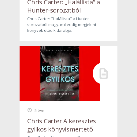
Chris Carter: „Halállista” a
Hunter-sorozatból
Chris Carter: "Halállista" a Hunter-
sorozatból magyarul eddig megjelent
könyvek ötödik darabja.
5 éve
Chris Carter A keresztes
gyilkos könyvismertető