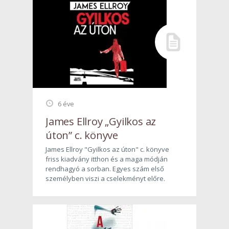
6 éve
James Ellroy „Gyilkos az
úton” c. könyve
James Ellroy "Gyilkos az úton" c. könyve
friss kiadvány itthon és a maga módján
rendhagyó a sorban. Egyes szám első
személyben viszi a cselekményt előre.