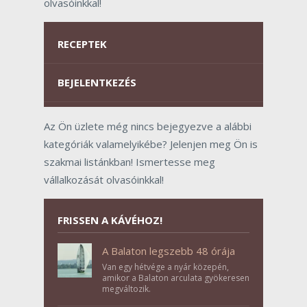
olvasóinkkal!
RECEPTEK
BEJELENTKEZÉS
Az Ön üzlete még nincs bejegyezve a alábbi
kategóriák valamelyikébe? Jelenjen meg Ön is
szakmai listánkban! Ismertesse meg
vállalkozását olvasóinkkal!
FRISSEN A KÁVÉHOZ!
A Balaton legszebb 48 órája
Van egy hétvége a nyár közepén,
amikor a Balaton arculata gyökeresen
megváltozik.