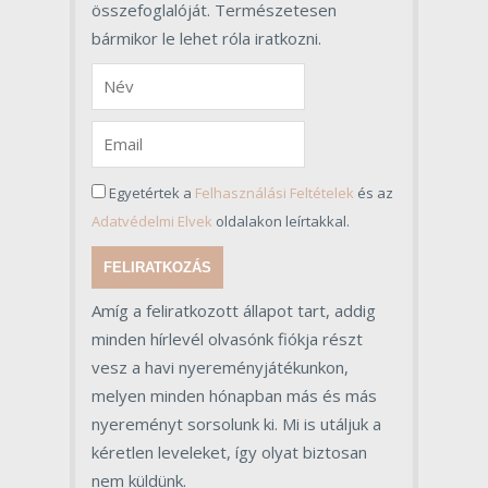
összefoglalóját. Természetesen
bármikor le lehet róla iratkozni.
Egyetértek a
Felhasználási Feltételek
és az
Adatvédelmi Elvek
oldalakon leírtakkal.
FELIRATKOZÁS
Amíg a feliratkozott állapot tart, addig
minden hírlevél olvasónk fiókja részt
vesz a havi nyereményjátékunkon,
melyen minden hónapban más és más
nyereményt sorsolunk ki. Mi is utáljuk a
kéretlen leveleket, így olyat biztosan
nem küldünk.