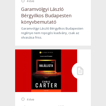
4 éve
Garamvölgyi László
Bérgyilkos Budapesten
könyvbemutató
Garamvölgyi László Bérgyilkos Budapesten
regénye nem ropogós kiadvány, csak az
olvasása friss.
4 éve