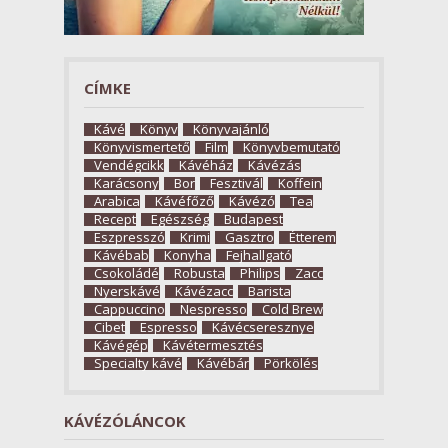
CÍMKE
Kávé
Könyv
Könyvajánló
Könyvismertető
Film
Könyvbemutató
Vendégcikk
Kávéház
Kávézás
Karácsony
Bor
Fesztivál
Koffein
Arabica
Kávéfőző
Kávézó
Tea
Recept
Egészség
Budapest
Eszpresszó
Krimi
Gasztro
Étterem
Kávébab
Konyha
Fejhallgató
Csokoládé
Robusta
Philips
Zacc
Nyerskávé
Kávézacc
Barista
Cappuccino
Nespresso
Cold Brew
Cibet
Espresso
Kávécseresznye
Kávégép
Kávétermesztés
Specialty kávé
Kávébár
Pörkölés
KÁVÉZÓLÁNCOK