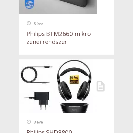
8 éve
Philips BTM2660 mikro
zenei rendszer
8 éve
Philips SHD8800