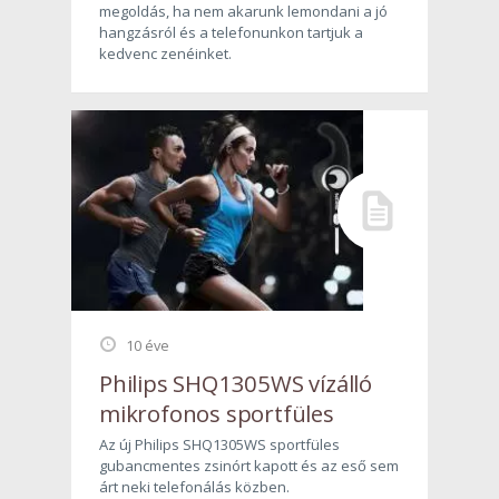
megoldás, ha nem akarunk lemondani a jó
hangzásról és a telefonunkon tartjuk a
kedvenc zenéinket.
10 éve
Philips SHQ1305WS vízálló
mikrofonos sportfüles
Az új Philips SHQ1305WS sportfüles
gubancmentes zsinórt kapott és az eső sem
árt neki telefonálás közben.