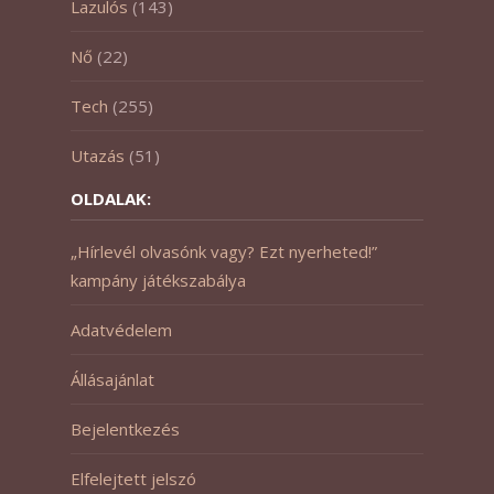
Lazulós
(143)
Nő
(22)
Tech
(255)
Utazás
(51)
OLDALAK:
„Hírlevél olvasónk vagy? Ezt nyerheted!”
kampány játékszabálya
Adatvédelem
Állásajánlat
Bejelentkezés
Elfelejtett jelszó