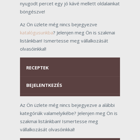
nyugodt percet egy jó kávé mellett oldalainkat
böngészve!
Az Ön üzlete még nincs bejegyezve
katalógusunkba
? Jelenjen meg Ön is szakmai
listánkban! Ismertesse meg vállalkozását
olvasóinkkal!
RECEPTEK
BEJELENTKEZÉS
Az Ön üzlete még nincs bejegyezve a alábbi
kategóriák valamelyikébe? Jelenjen meg Ön is
szakmai listánkban! Ismertesse meg
vállalkozását olvasóinkkal!