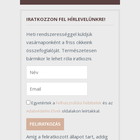
valójában azonban meghatározó
szerepet töltenek be az egész
folyamat sikerében.
IRATKOZZON FEL HÍRLEVELÜNKRE!
Heti rendszerességgel küldjük
vasárnaponként a friss cikkeink
összefoglalóját. Természetesen
bármikor le lehet róla iratkozni.
Egyetértek a
Felhasználási Feltételek
és az
Adatvédelmi Elvek
oldalakon leírtakkal.
FELIRATKOZÁS
Amíg a feliratkozott állapot tart, addig