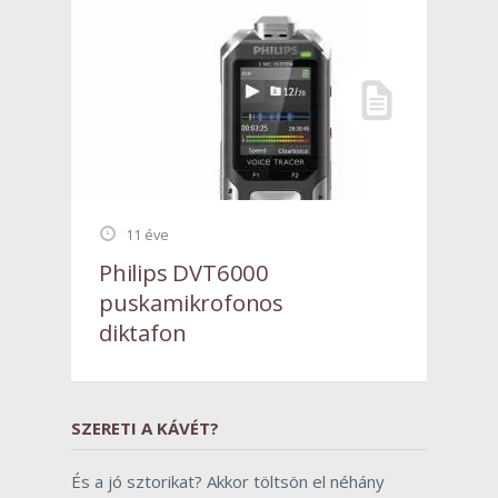
11 éve
Philips DVT6000
puskamikrofonos
diktafon
SZERETI A KÁVÉT?
És a jó sztorikat? Akkor töltsön el néhány