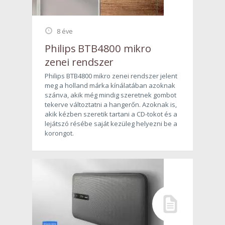
8 éve
Philips BTB4800 mikro
zenei rendszer
Philips BTB4800 mikro zenei rendszer jelent
meg a holland márka kínálatában azoknak
szánva, akik még mindig szeretnek gombot
tekerve változtatni a hangerőn. Azoknak is,
akik kézben szeretik tartani a CD-tokot és a
lejátszó résébe saját kezüleg helyezni be a
korongot.