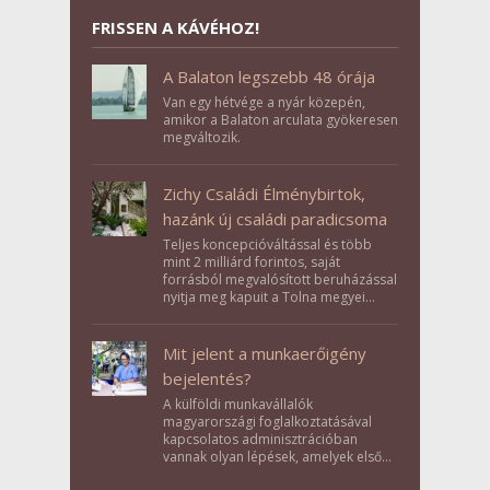
FRISSEN A KÁVÉHOZ!
A Balaton legszebb 48 órája
Van egy hétvége a nyár közepén,
amikor a Balaton arculata gyökeresen
megváltozik.
Zichy Családi Élménybirtok,
hazánk új családi paradicsoma
Teljes koncepcióváltással és több
mint 2 milliárd forintos, saját
forrásból megvalósított beruházással
nyitja meg kapuit a Tolna megyei
Bikács-Kistápé Ligeten a Zichy Családi
Élménybirtok a mai napon.
Mit jelent a munkaerőigény
bejelentés?
A külföldi munkavállalók
magyarországi foglalkoztatásával
kapcsolatos adminisztrációban
vannak olyan lépések, amelyek első
pillantásra formalitásnak tűnnek,