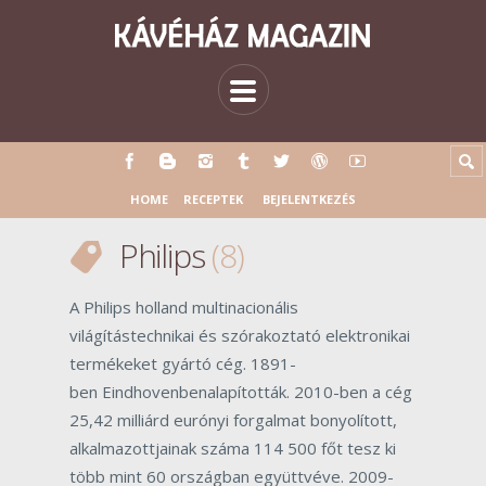
HOME
RECEPTEK
BEJELENTKEZÉS
Philips
8
A Philips holland multinacionális
világítástechnikai és szórakoztató elektronikai
termékeket gyártó cég. 1891-
ben Eindhovenbenalapították. 2010-ben a cég
25,42 milliárd eurónyi forgalmat bonyolított,
alkalmazottjainak száma 114 500 főt tesz ki
több mint 60 országban együttvéve. 2009-