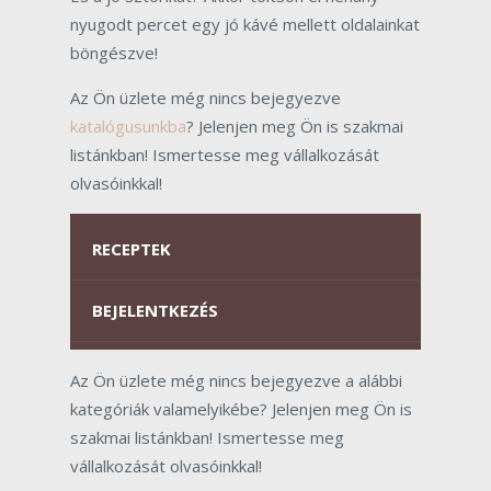
nyugodt percet egy jó kávé mellett oldalainkat
böngészve!
Az Ön üzlete még nincs bejegyezve
katalógusunkba
? Jelenjen meg Ön is szakmai
listánkban! Ismertesse meg vállalkozását
olvasóinkkal!
RECEPTEK
BEJELENTKEZÉS
Az Ön üzlete még nincs bejegyezve a alábbi
kategóriák valamelyikébe? Jelenjen meg Ön is
szakmai listánkban! Ismertesse meg
vállalkozását olvasóinkkal!