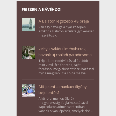
FRISSEN A KÁVÉHOZ!
A Balaton legszebb 48 órája
Van egy hétvége a nyár közepén,
amikor a Balaton arculata gyökeresen
megváltozik.
Zichy Családi Élménybirtok,
hazánk új családi paradicsoma
Teljes koncepcióváltással és több
mint 2 milliárd forintos, saját
forrásból megvalósított beruházással
nyitja meg kapuit a Tolna megyei
Bikács-Kistápé Ligeten a Zichy Családi
Élménybirtok a mai napon.
Mit jelent a munkaerőigény
bejelentés?
A külföldi munkavállalók
magyarországi foglalkoztatásával
kapcsolatos adminisztrációban
vannak olyan lépések, amelyek első
pillantásra formalitásnak tűnnek,