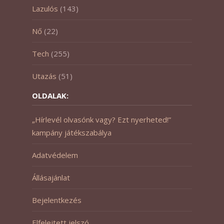
Lazulós
(143)
Nő
(22)
Tech
(255)
Utazás
(51)
OLDALAK:
„Hírlevél olvasónk vagy? Ezt nyerheted!”
kampány játékszabálya
Adatvédelem
Állásajánlat
Bejelentkezés
Elfelejtett jelszó