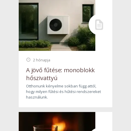
2 hónapja
A jövő fűtése: monoblokk
hőszivattyú
Otthonunk kényelme sokban függ attól,
hogy milyen fűtési és hűtési rendszereket
használunk.