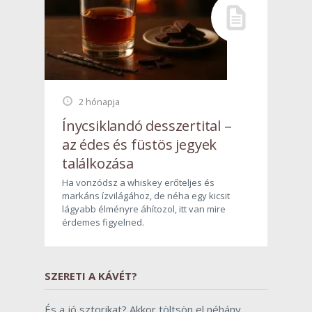
2 hónapja
Ínycsiklandó desszertital –
az édes és füstös jegyek
találkozása
Ha vonzódsz a whiskey erőteljes és
markáns ízvilágához, de néha egy kicsit
lágyabb élményre áhítozol, itt van mire
érdemes figyelned.
SZERETI A KÁVÉT?
És a jó sztorikat? Akkor töltsön el néhány