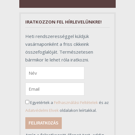
valójában azonban meghatározó
szerepet töltenek be az egész
folyamat sikerében.
IRATKOZZON FEL HÍRLEVELÜNKRE!
Heti rendszerességgel küldjük
vasárnaponként a friss cikkeink
összefoglalóját. Természetesen
bármikor le lehet róla iratkozni.
Egyetértek a
Felhasználási Feltételek
és az
Adatvédelmi Elvek
oldalakon leírtakkal.
FELIRATKOZÁS