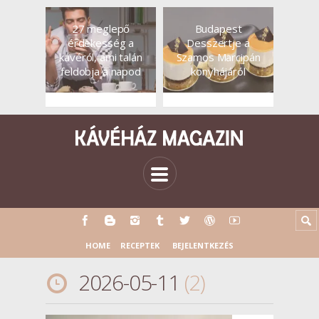
27 meglepő
Budapest
érdekesség a
Desszertje a
kávéról, ami talán
Szamos Marcipán
feldobja a napod
konyhájáról
HOME
RECEPTEK
BEJELENTKEZÉS
2026-05-11
2