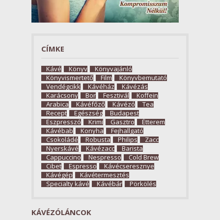
CÍMKE
Kávé
Könyv
Könyvajánló
Könyvismertető
Film
Könyvbemutató
Vendégcikk
Kávéház
Kávézás
Karácsony
Bor
Fesztivál
Koffein
Arabica
Kávéfőző
Kávézó
Tea
Recept
Egészség
Budapest
Eszpresszó
Krimi
Gasztro
Étterem
Kávébab
Konyha
Fejhallgató
Csokoládé
Robusta
Philips
Zacc
Nyerskávé
Kávézacc
Barista
Cappuccino
Nespresso
Cold Brew
Cibet
Espresso
Kávécseresznye
Kávégép
Kávétermesztés
Specialty kávé
Kávébár
Pörkölés
KÁVÉZÓLÁNCOK