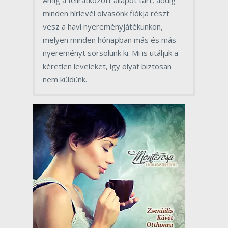
Amíg a feliratkozott állapot tart, addig
minden hírlevél olvasónk fiókja részt
vesz a havi nyereményjátékunkon,
melyen minden hónapban más és más
nyereményt sorsolunk ki. Mi is utáljuk a
kéretlen leveleket, így olyat biztosan
nem küldünk.