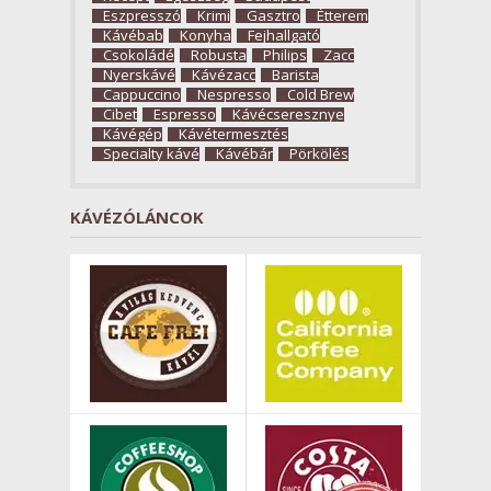
Eszpresszó
Krimi
Gasztro
Étterem
Kávébab
Konyha
Fejhallgató
Csokoládé
Robusta
Philips
Zacc
Nyerskávé
Kávézacc
Barista
Cappuccino
Nespresso
Cold Brew
Cibet
Espresso
Kávécseresznye
Kávégép
Kávétermesztés
Specialty kávé
Kávébár
Pörkölés
KÁVÉZÓLÁNCOK