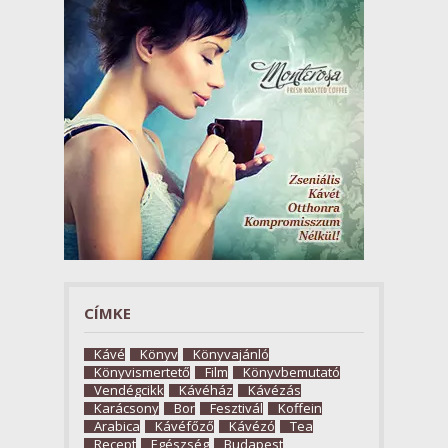
CÍMKE
Kávé
Könyv
Könyvajánló
Könyvismertető
Film
Könyvbemutató
Vendégcikk
Kávéház
Kávézás
Karácsony
Bor
Fesztivál
Koffein
Arabica
Kávéfőző
Kávézó
Tea
Recept
Egészség
Budapest