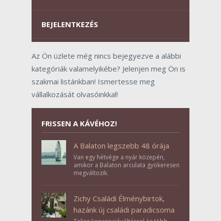
BEJELENTKEZÉS
Az Ön üzlete még nincs bejegyezve a alábbi
kategóriák valamelyikébe? Jelenjen meg Ön is
szakmai listánkban! Ismertesse meg
vállalkozását olvasóinkkal!
FRISSEN A KÁVÉHOZ!
A Balaton legszebb 48 órája
Van egy hétvége a nyár közepén,
amikor a Balaton arculata gyökeresen
megváltozik.
Zichy Családi Élménybirtok,
hazánk új családi paradicsoma