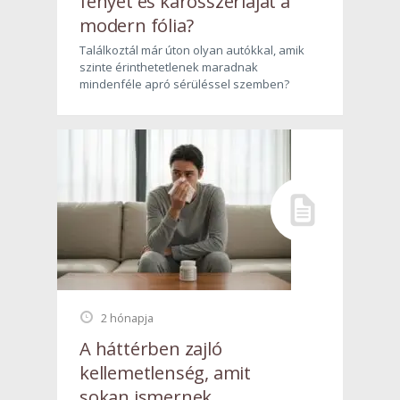
fényét és karosszériáját a
modern fólia?
Találkoztál már úton olyan autókkal, amik
szinte érinthetetlenek maradnak
mindenféle apró sérüléssel szemben?
2 hónapja
A háttérben zajló
kellemetlenség, amit
sokan ismernek