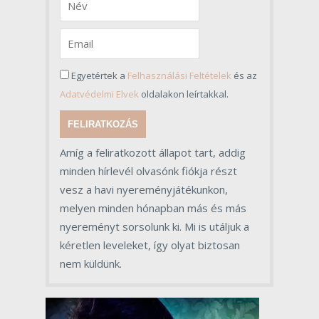
Egyetértek a
Felhasználási Feltételek
és az
Adatvédelmi Elvek
oldalakon leírtakkal.
FELIRATKOZÁS
Amíg a feliratkozott állapot tart, addig
minden hírlevél olvasónk fiókja részt
vesz a havi nyereményjátékunkon,
melyen minden hónapban más és más
nyereményt sorsolunk ki. Mi is utáljuk a
kéretlen leveleket, így olyat biztosan
nem küldünk.