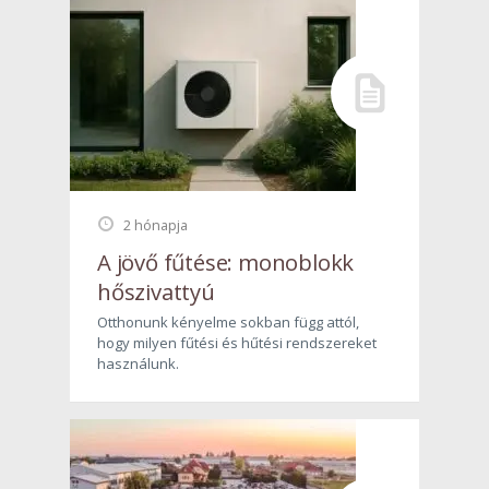
2 hónapja
A jövő fűtése: monoblokk
hőszivattyú
Otthonunk kényelme sokban függ attól,
hogy milyen fűtési és hűtési rendszereket
használunk.