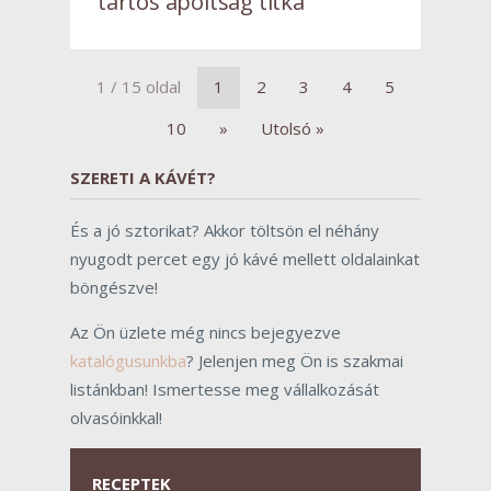
tartós ápoltság titka
1 / 15 oldal
1
2
3
4
5
10
»
Utolsó »
SZERETI A KÁVÉT?
És a jó sztorikat? Akkor töltsön el néhány
nyugodt percet egy jó kávé mellett oldalainkat
böngészve!
Az Ön üzlete még nincs bejegyezve
katalógusunkba
? Jelenjen meg Ön is szakmai
listánkban! Ismertesse meg vállalkozását
olvasóinkkal!
RECEPTEK