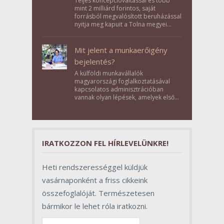
Teljes koncepcióváltással és több
mint 2 milliárd forintos, saját
forrásból megvalósított beruházással
nyitja meg kapuit a Tolna megyei
Bikács-Kistápé Ligeten a Zichy Családi
Élménybirtok a mai napon.
Mit jelent a munkaerőigény
bejelentés?
A külföldi munkavállalók
magyarországi foglalkoztatásával
kapcsolatos adminisztrációban
vannak olyan lépések, amelyek első
pillantásra formalitásnak tűnnek,
valójában azonban meghatározó
szerepet töltenek be az egész
folyamat sikerében.
IRATKOZZON FEL HÍRLEVELÜNKRE!
Heti rendszerességgel küldjük
vasárnaponként a friss cikkeink
összefoglalóját. Természetesen
bármikor le lehet róla iratkozni.