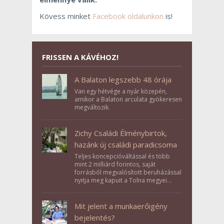
Kövess minket
Facebook oldalunkon
is!
FRISSEN A KÁVÉHOZ!
A Balaton legszebb 48 órája
Van egy hétvége a nyár közepén,
amikor a Balaton arculata gyökeresen
megváltozik.
Zichy Családi Élménybirtok,
hazánk új családi paradicsoma
Teljes koncepcióváltással és több
mint 2 milliárd forintos, saját
forrásból megvalósított beruházással
nyitja meg kapuit a Tolna megyei
Bikács-Kistápé Ligeten a Zichy Családi
Élménybirtok a mai napon.
Mit jelent a munkaerőigény
bejelentés?