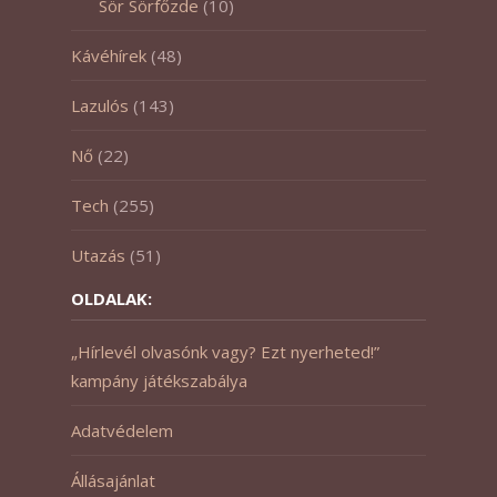
Sör Sörfőzde
(10)
Kávéhírek
(48)
Lazulós
(143)
Nő
(22)
Tech
(255)
Utazás
(51)
OLDALAK:
„Hírlevél olvasónk vagy? Ezt nyerheted!”
kampány játékszabálya
Adatvédelem
Állásajánlat