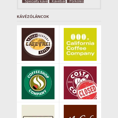
Specialty kávé
Kávébár
Pörkölés
KÁVÉZÓLÁNCOK