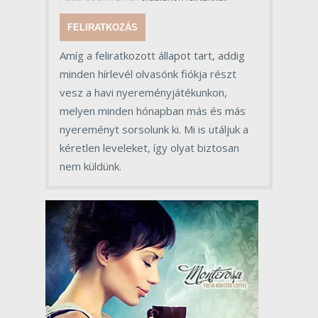
FELIRATKOZÁS
Amíg a feliratkozott állapot tart, addig
minden hírlevél olvasónk fiókja részt
vesz a havi nyereményjátékunkon,
melyen minden hónapban más és más
nyereményt sorsolunk ki. Mi is utáljuk a
kéretlen leveleket, így olyat biztosan
nem küldünk.