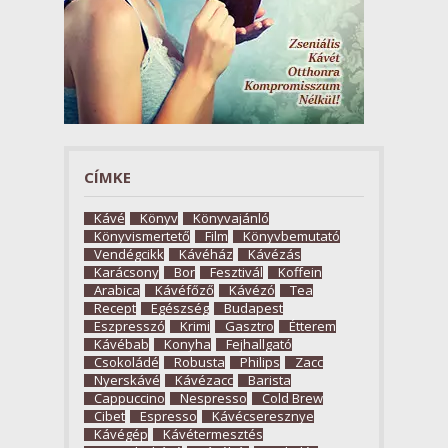
CÍMKE
Kávé
Könyv
Könyvajánló
Könyvismertető
Film
Könyvbemutató
Vendégcikk
Kávéház
Kávézás
Karácsony
Bor
Fesztivál
Koffein
Arabica
Kávéfőző
Kávézó
Tea
Recept
Egészség
Budapest
Eszpresszó
Krimi
Gasztro
Étterem
Kávébab
Konyha
Fejhallgató
Csokoládé
Robusta
Philips
Zacc
Nyerskávé
Kávézacc
Barista
Cappuccino
Nespresso
Cold Brew
Cibet
Espresso
Kávécseresznye
Kávégép
Kávétermesztés