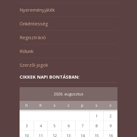
Nyereményjáték
Önkéntesség
Regisztráció
Rólunk
Szerzői jogok
CIKKEK NAPI BONTÁSBAN:
2026. augusztus
h
K
s
c
p
s
v
1
2
3
4
5
6
7
8
9
10
11
12
13
14
15
16