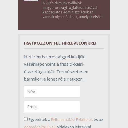
A külföldi munkavállalók
magyarországi foglalkoztatásával
kapcsolatos adminisztrációban
vannak olyan lépések, amelyek első
pillantásra formalitásnak tűnnek,
valójában azonban meghatározó
szerepet töltenek be az egész
folyamat sikerében.
IRATKOZZON FEL HÍRLEVELÜNKRE!
Heti rendszerességgel küldjük
vasárnaponként a friss cikkeink
összefoglalóját. Természetesen
bármikor le lehet róla iratkozni.
Egyetértek a
Felhasználási Feltételek
és az
Adatvédelmi Elvek
oldalakon leírtakkal.