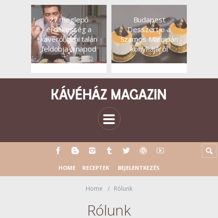
27 meglepő
Budapest
érdekesség a
Desszertje a
kávéról, ami talán
Szamos Marcipán
feldobja a napod
konyhájáról
HOME
RECEPTEK
BEJELENTKEZÉS
Home
Rólunk
Rólunk