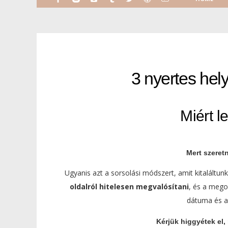
3 nyertes hely
Miért l
Mert szeret
Ugyanis azt a sorsolási módszert, amit kitaláltu
oldalról hitelesen megvalósítani
, és a mego
dátuma és a 
Kérjük higgyétek el,