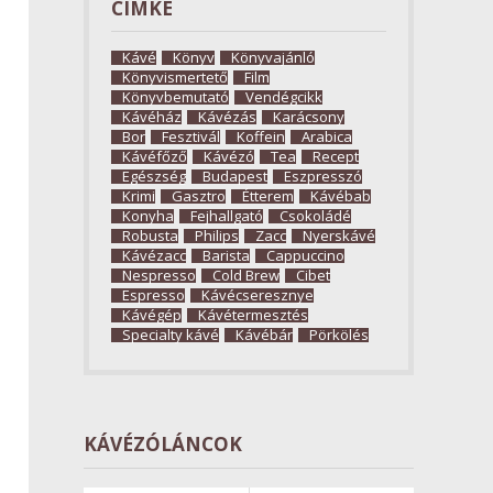
CÍMKE
Kávé
Könyv
Könyvajánló
Könyvismertető
Film
Könyvbemutató
Vendégcikk
Kávéház
Kávézás
Karácsony
Bor
Fesztivál
Koffein
Arabica
Kávéfőző
Kávézó
Tea
Recept
Egészség
Budapest
Eszpresszó
Krimi
Gasztro
Étterem
Kávébab
Konyha
Fejhallgató
Csokoládé
Robusta
Philips
Zacc
Nyerskávé
Kávézacc
Barista
Cappuccino
Nespresso
Cold Brew
Cibet
Espresso
Kávécseresznye
Kávégép
Kávétermesztés
Specialty kávé
Kávébár
Pörkölés
KÁVÉZÓLÁNCOK