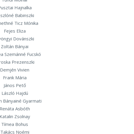
usztai Hajnalka
szlóné Babinszki
ethné Ticz Mónika
Fejes Eliza
öngyi Dovánszki
Zoltán Bányai
ea Szemánné Fucskó
roska Prezenszki
Demjén Vivien
Frank Mária
János Pető
László Hajdú
in Bányainé Gyarmati
Renáta Asbóth
Katalin Zsolnay
Tímea Bohus
Takács Noémi