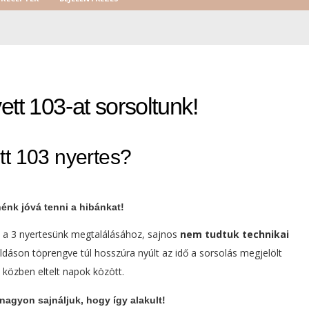
ett 103-at sorsoltunk!‍
ett 103 nyertes?
nénk jóvá tenni a hibánkat!
nk a 3 nyertesünk megtalálásához, sajnos
nem tudtuk technikai
ldáson töprengve túl hosszúra nyúlt az idő a sorsolás megjelölt
közben eltelt napok között.
 nagyon sajnáljuk, hogy így alakult!