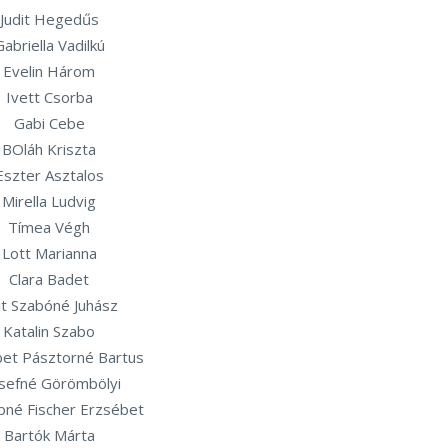
Judit Hegedűs
Gabriella Vadilkú
Evelin Három
Ivett Csorba
Gabi Cebe
BOláh Kriszta
Eszter Asztalos
Mirella Ludvig
Tímea Végh
Lott Marianna
Clara Badet
it Szabóné Juhász
Katalin Szabo
et Pásztorné Bartus
sefné Görömbölyi
né Fischer Erzsébet
Bartók Márta