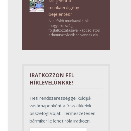
Mit jelent a
munkaerőigény
bejelentés?
A külföldi munkavállalók
magyarországi
foglalkoztatásával kapcsolatos
adminisztrációban vannak olyan
lépések, amelyek első
pillantásra formalitásnak tűnnek,
valójában azonban
meghatározó szerepet töltenek
be az egész folyamat sikerében.
IRATKOZZON FEL
HÍRLEVELÜNKRE!
Heti rendszerességgel küldjük
vasárnaponként a friss cikkeink
összefoglalóját. Természetesen
bármikor le lehet róla iratkozni.