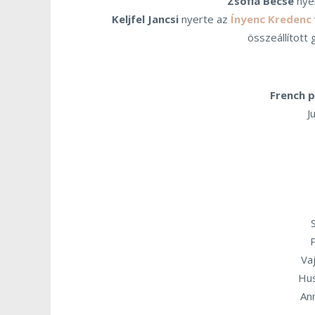
Zsófia Becse
nye
Keljfel Jancsi
nyerte az
Ínyenc Kredenc
összeállított
French p
J
Va
Hus
An