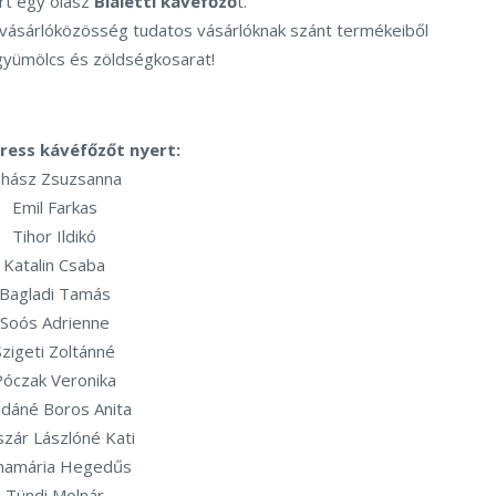
rt egy olasz
Bialetti kávéfőző
t.
vásárlóközösség tudatos vásárlóknak szánt termékeiből
 gyümölcs és zöldségkosarat!
ress kávéfőzőt nyert:
uhász Zsuzsanna
Emil Farkas
Tihor Ildikó
Katalin Csaba
Bagladi Tamás
Soós Adrienne
Szigeti Zoltánné
Póczak Veronika
jdáné Boros Anita
zár Lászlóné Kati
namária Hegedűs
Tündi Molnár