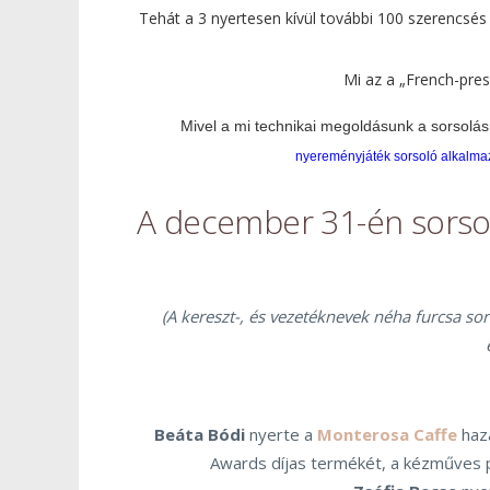
Tehát a 3 nyertesen kívül további 100 szerencsé
Mi az a „French-pre
Mivel a mi technikai megoldásunk a sorsolás
nyereményjáték sorsoló alkalma
A december 31-én sorsol
(A kereszt-, és vezetéknevek néha furcsa s
Beáta Bódi
nyerte a
Monterosa Caffe
haza
Awards díjas termékét, a kézműves