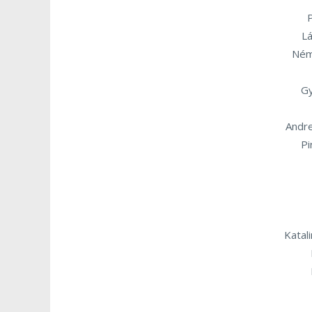
P
Lá
Ném
Gy
Andr
Pi
Katal