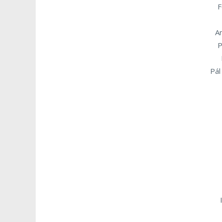
F
A
P
Pál