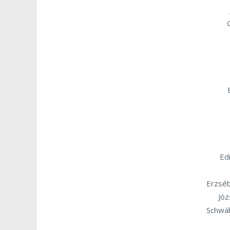
Ed
Erzséb
Józ
Schwáb