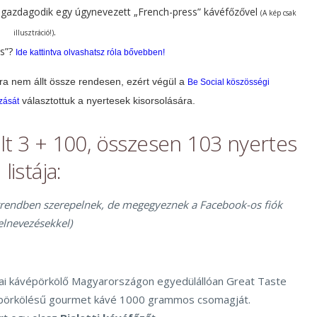
s gazdagodik egy úgynevezett „French-press” kávéfőzővel
(A kép csak
.
illusztráció!)
ss”?
Ide kattintva olvashatsz róla bővebben!
ra nem állt össze rendesen, ezért végül a
Be Social köszösségi
választottuk a nyertesek kisorsolására.
zását
t 3 + 100, összesen 103 nyertes
listája:
orrendben szerepelnek, de megegyeznek a Facebook-os fiók
elnevezésekkel)
i kávépörkölő Magyarországon egyedülállóan Great Taste
 pörkölésű gourmet kávé 1000 grammos csomagját.