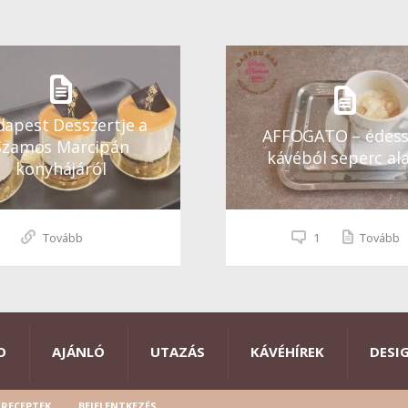
apest Desszertje a
AFFOGATO – édes
Szamos Marcipán
kávéból seperc ala
konyhájáról
Tovább
1
Tovább
O
AJÁNLÓ
UTAZÁS
KÁVÉHÍREK
DESI
RECEPTEK
BEJELENTKEZÉS