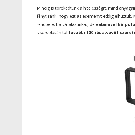
Mindig is törekedtünk a hitelességre mind anyaga
fényt ránk, hogy ezt az eseményt eddig elhúztuk. 
rendbe ezt a vállalásunkat, de
valamivel kárpóto
kisorsolásán túl
további 100 résztvevőt szere