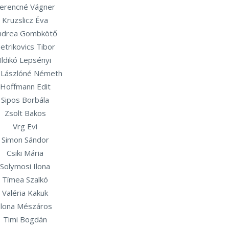
erencné Vágner
Kruzslicz Éva
ndrea Gombkötő
etrikovics Tibor
Ildikó Lepsényi
 Lászlóné Németh
Hoffmann Edit
Sipos Borbála
Zsolt Bakos
Vrg Evi
Simon Sándor
Csiki Mária
Solymosi Ilona
Tímea Szalkó
Valéria Kakuk
Ilona Mészáros
Timi Bogdán