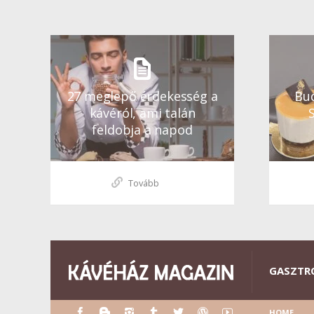
27 meglepő érdekesség a
Bud
kávéról, ami talán
feldobja a napod
Tovább
GASZTR
HOME