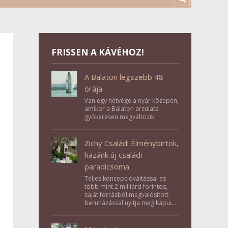
FRISSEN A KÁVÉHOZ!
A Balaton legszebb 48
órája
Van egy hétvége a nyár közepén,
amikor a Balaton arculata
gyökeresen megváltozik.
Zichy Családi Élménybirtok,
hazánk új családi
paradicsoma
Teljes koncepcióváltással és
több mint 2 milliárd forintos,
saját forrásból megvalósított
beruházással nyitja meg kapuit a
Tolna megyei Bikács-Kistápé
Ligeten a Zichy Családi
Élménybirtok a mai napon.