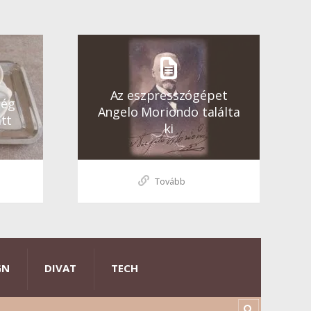
Az eszpresszógépet
ség
Angelo Moriondo találta
tt
ki
Tovább
GN
DIVAT
TECH