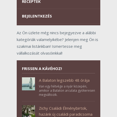
RECEPTEK
BEJELENTKEZÉS
Az Ön üzlete még nincs bejegyezve a alábbi
kategóriák valamelyikébe? Jelenjen meg Ön is
szakmai listánkban! Ismertesse meg
vállalkozását olvasóinkkal!
FRISSEN A KÁVÉHOZ!
A Balaton legszebb 48 órája
Van egy hétvége a nyár közepén,
amikor a Balaton arculata gyökeresen
megváltozik.
Zichy Családi Élménybirtok,
hazánk új családi paradicsoma