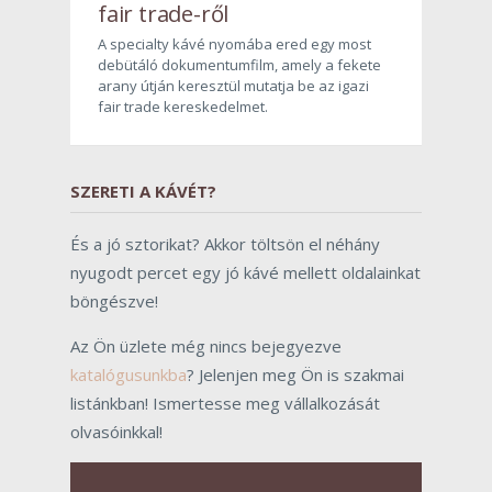
fair trade-ről
A specialty kávé nyomába ered egy most
debütáló dokumentumfilm, amely a fekete
arany útján keresztül mutatja be az igazi
fair trade kereskedelmet.
SZERETI A KÁVÉT?
És a jó sztorikat? Akkor töltsön el néhány
nyugodt percet egy jó kávé mellett oldalainkat
böngészve!
Az Ön üzlete még nincs bejegyezve
katalógusunkba
? Jelenjen meg Ön is szakmai
listánkban! Ismertesse meg vállalkozását
olvasóinkkal!