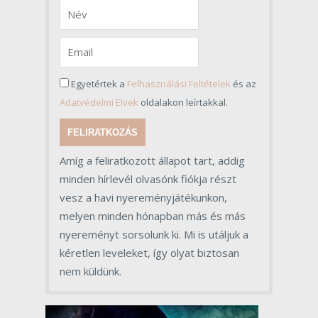
Egyetértek a
Felhasználási Feltételek
és az
Adatvédelmi Elvek
oldalakon leírtakkal.
FELIRATKOZÁS
Amíg a feliratkozott állapot tart, addig
minden hírlevél olvasónk fiókja részt
vesz a havi nyereményjátékunkon,
melyen minden hónapban más és más
nyereményt sorsolunk ki. Mi is utáljuk a
kéretlen leveleket, így olyat biztosan
nem küldünk.