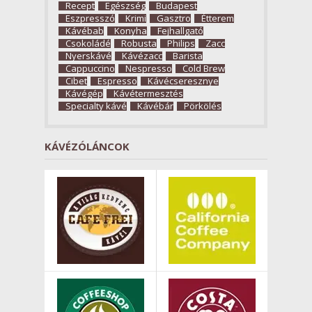
Recept
Egészség
Budapest
Eszpresszó
Krimi
Gasztro
Étterem
Kávébab
Konyha
Fejhallgató
Csokoládé
Robusta
Philips
Zacc
Nyerskávé
Kávézacc
Barista
Cappuccino
Nespresso
Cold Brew
Cibet
Espresso
Kávécseresznye
Kávégép
Kávétermesztés
Specialty kávé
Kávébár
Pörkölés
KÁVÉZÓLÁNCOK