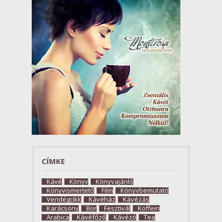
CÍMKE
Kávé
Könyv
Könyvajánló
Könyvismertető
Film
Könyvbemutató
Vendégcikk
Kávéház
Kávézás
Karácsony
Bor
Fesztivál
Koffein
Arabica
Kávéfőző
Kávézó
Tea