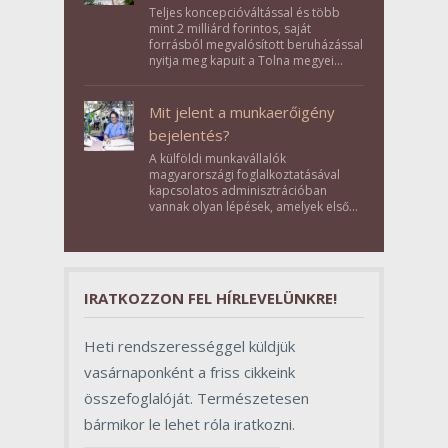
Teljes koncepcióváltással és több
mint 2 milliárd forintos, saját
forrásból megvalósított beruházással
nyitja meg kapuit a Tolna megyei
Bikács-Kistápé Ligeten a Zichy Családi
Élménybirtok a mai napon.
Mit jelent a munkaerőigény
bejelentés?
A külföldi munkavállalók
magyarországi foglalkoztatásával
kapcsolatos adminisztrációban
vannak olyan lépések, amelyek első
pillantásra formalitásnak tűnnek,
valójában azonban meghatározó
szerepet töltenek be az egész
folyamat sikerében.
IRATKOZZON FEL HÍRLEVELÜNKRE!
Heti rendszerességgel küldjük
vasárnaponként a friss cikkeink
összefoglalóját. Természetesen
bármikor le lehet róla iratkozni.