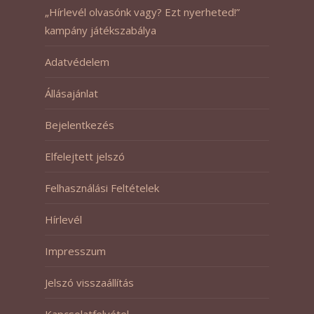
„Hírlevél olvasónk vagy? Ezt nyerheted!”
kampány játékszabálya
Adatvédelem
Állásajánlat
Bejelentkezés
Elfelejtett jelszó
Felhasználási Feltételek
Hírlevél
Impresszum
Jelszó visszaállítás
Kapcsolatfelvétel