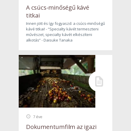
A csúcs-minőségű kávé
titkai
Innen jött és így fogyaszd: a csúcs-minőségű
kávé titkai! - “Specialty kávét termeszteni
művészet, specialty kávét elkészíteni
alkotás” - Daisuke Tanaka
7 éve
Dokumentumfilm az igazi