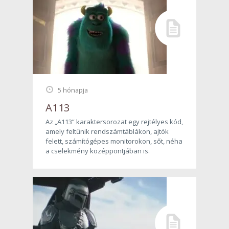
5 hónapja
A113
Az „A113” karaktersorozat egy rejtélyes kód,
amely feltűnik rendszámtáblákon, ajtók
felett, számítógépes monitorokon, sőt, néha
a cselekmény középpontjában is.