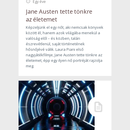
Egy éve
Jane Austen tette tönkre
az életemet
Képzeljünk el egy nőt, aki nemcsak könyvek
között él, hanem azok világába menekül a
valóság elől – és közben, talán
észrevétlenül, saját történetének
hősnőjévé válik. Laura Piani első
nagyjátékfilmje, Jane Austen tette tönkre az
életemet, épp egy ilyen nő portréját rajzolja
meg.