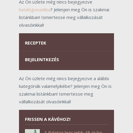
Az Ön üzlete még nincs bejegyezve
katalógusunkba
? Jelenjen meg Ön is szakmai
listánkban! Ismertesse meg vállalkozását
olvasóinkkal!
RECEPTEK
BEJELENTKEZÉS
Az Ön üzlete még nincs bejegyezve a alábbi
kategóriák valamelyikébe? Jelenjen meg Ön is
szakmai listánkban! Ismertesse meg
vállalkozását olvasóinkkal!
FRISSEN A KÁVÉHOZ!
A Balaton legszebb 48 órája