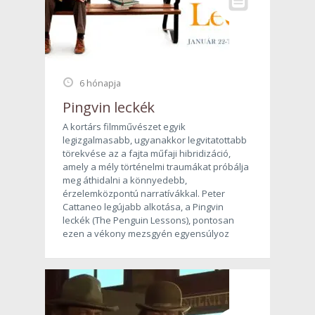
6 hónapja
Pingvin leckék
A kortárs filmművészet egyik
legizgalmasabb, ugyanakkor legvitatottabb
törekvése az a fajta műfaji hibridizáció,
amely a mély történelmi traumákat próbálja
meg áthidalni a könnyedebb,
érzelemközpontú narratívákkal. Peter
Cattaneo legújabb alkotása, a Pingvin
leckék (The Penguin Lessons), pontosan
ezen a vékony mezsgyén egyensúlyoz