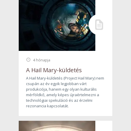
4 hónapja
A Hail Mary-küldetés
A Hail Mary-küldetés (Project Hail Mary) nem
csupán az év egyik legjobban várt
produkciója, hanem egy olyan kulturális
mérföldkő, amely képes újraértelmezni a
technológiai spekuláció és az érzelmi
rezonancia kapcsolatát.