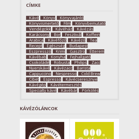
CÍMKE
Kávé
Könyv
Könyvajánló
Könyvismertető
Film
Könyvbemutató
Vendégcikk
Kávéház
Kávézás
Karácsony
Bor
Fesztivál
Koffein
Arabica
Kávéfőző
Kávézó
Tea
Recept
Egészség
Budapest
Eszpresszó
Krimi
Gasztro
Étterem
Kávébab
Konyha
Fejhallgató
Csokoládé
Robusta
Philips
Zacc
Nyerskávé
Kávézacc
Barista
Cappuccino
Nespresso
Cold Brew
Cibet
Espresso
Kávécseresznye
Kávégép
Kávétermesztés
Specialty kávé
Kávébár
Pörkölés
KÁVÉZÓLÁNCOK