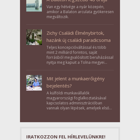
Van egy hétvége a nyár közepén,
amikor a Balaton arculata gyökeresen
megváltozik.
Zichy Családi Élménybirtok,
hazánk új családi paradicsoma
Teljes koncepcióváltással és több
mint 2 milliárd forintos, saját
forrásból megvalósított beruházással
nyitja meg kapuit a Tolna megyei
Bikács-Kistápé Ligeten a Zichy Családi
Élménybirtok a mai napon.
Mit jelent a munkaerőigény
bejelentés?
A külföldi munkavállalók
magyarországi foglalkoztatásával
kapcsolatos adminisztrációban
vannak olyan lépések, amelyek első
pillantásra formalitásnak tűnnek,
valójában azonban meghatározó
szerepet töltenek be az egész
folyamat sikerében.
IRATKOZZON FEL HÍRLEVELÜNKRE!