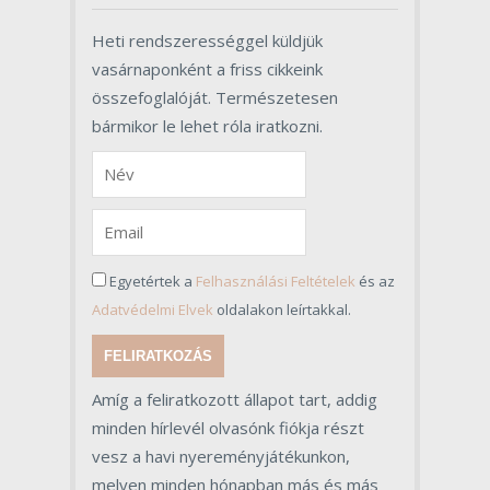
Heti rendszerességgel küldjük
vasárnaponként a friss cikkeink
összefoglalóját. Természetesen
bármikor le lehet róla iratkozni.
Egyetértek a
Felhasználási Feltételek
és az
Adatvédelmi Elvek
oldalakon leírtakkal.
FELIRATKOZÁS
Amíg a feliratkozott állapot tart, addig
minden hírlevél olvasónk fiókja részt
vesz a havi nyereményjátékunkon,
melyen minden hónapban más és más