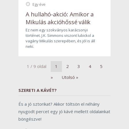
Egy éve
A hullahó-akció: Amikor a
Mikulás akcióhőssé válik
Ez nem egy szokványos karácsonyi
történet. J.K. Simmons viszont lubickol a
vagány Mikulás szerepében, és jól is áll
neki.
1 / 9 oldal
1
2
3
4
5
»
Utolsó »
SZERETI A KÁVÉT?
És a jó sztorikat? Akkor töltsön el néhány
nyugodt percet egy jó kávé mellett oldalainkat
böngészve!