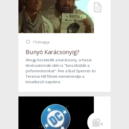
7 hónapja
Bunyó Karácsonyig?
Ahogy közeledik a karácsony, a hazai
tévécsatornák idén is "beizzították a
pofonmotorokat". Íme a Bud Spencer és
Terence Hill filmek menetrendje a
következő napokra: