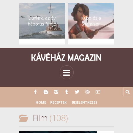
Dunkirk, az év
Kubo és a
háborús filmje
Shamisen
HOME
RECEPTEK
BEJELENTKEZÉS
Film
108