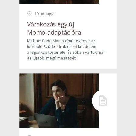
10 hónapja
Várakozás egy új
Momo‑adaptációra
Michael Ende Momo című regénye az
időrabló Szürke Urak elleni küzdelem
allegorikus története. És sokan vártuk már
az (újabb) megfilmesítését.