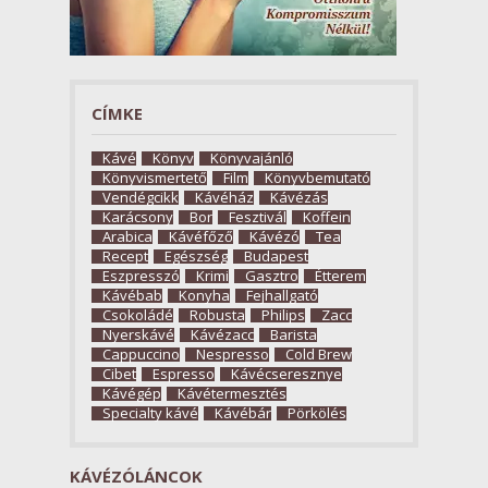
CÍMKE
Kávé
Könyv
Könyvajánló
Könyvismertető
Film
Könyvbemutató
Vendégcikk
Kávéház
Kávézás
Karácsony
Bor
Fesztivál
Koffein
Arabica
Kávéfőző
Kávézó
Tea
Recept
Egészség
Budapest
Eszpresszó
Krimi
Gasztro
Étterem
Kávébab
Konyha
Fejhallgató
Csokoládé
Robusta
Philips
Zacc
Nyerskávé
Kávézacc
Barista
Cappuccino
Nespresso
Cold Brew
Cibet
Espresso
Kávécseresznye
Kávégép
Kávétermesztés
Specialty kávé
Kávébár
Pörkölés
KÁVÉZÓLÁNCOK