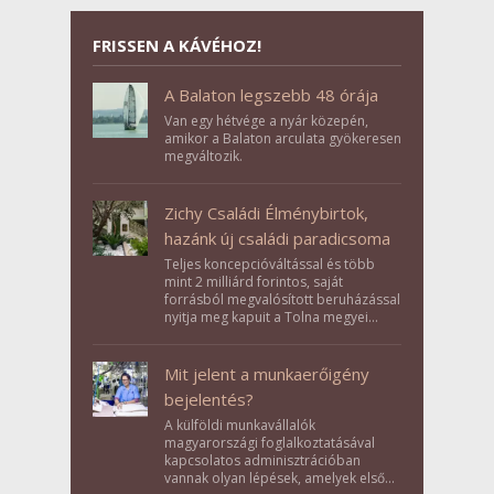
FRISSEN A KÁVÉHOZ!
A Balaton legszebb 48 órája
Van egy hétvége a nyár közepén,
amikor a Balaton arculata gyökeresen
megváltozik.
Zichy Családi Élménybirtok,
hazánk új családi paradicsoma
Teljes koncepcióváltással és több
mint 2 milliárd forintos, saját
forrásból megvalósított beruházással
nyitja meg kapuit a Tolna megyei
Bikács-Kistápé Ligeten a Zichy Családi
Élménybirtok a mai napon.
Mit jelent a munkaerőigény
bejelentés?
A külföldi munkavállalók
magyarországi foglalkoztatásával
kapcsolatos adminisztrációban
vannak olyan lépések, amelyek első