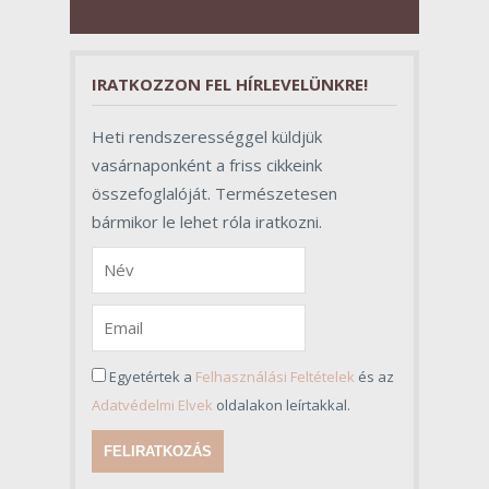
pillantásra formalitásnak tűnnek,
valójában azonban meghatározó
szerepet töltenek be az egész
folyamat sikerében.
IRATKOZZON FEL HÍRLEVELÜNKRE!
Heti rendszerességgel küldjük
vasárnaponként a friss cikkeink
összefoglalóját. Természetesen
bármikor le lehet róla iratkozni.
Egyetértek a
Felhasználási Feltételek
és az
Adatvédelmi Elvek
oldalakon leírtakkal.
FELIRATKOZÁS