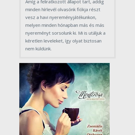
Amíg a feliratkozott állapot tart, addig
minden hírlevél olvasónk fiókja részt
vesz a havi nyereményjátékunkon,
melyen minden hónapban más és más
nyereményt sorsolunk ki. Mi is utáljuk a
kéretlen leveleket, így olyat biztosan
nem küldünk.