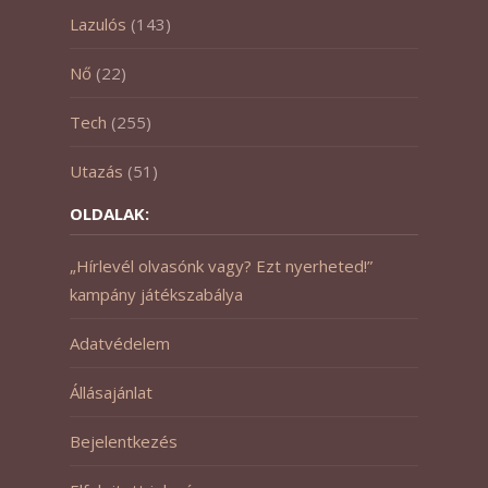
Lazulós
(143)
Nő
(22)
Tech
(255)
Utazás
(51)
OLDALAK:
„Hírlevél olvasónk vagy? Ezt nyerheted!”
kampány játékszabálya
Adatvédelem
Állásajánlat
Bejelentkezés