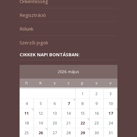
Önkéntesség
Regisztráció
Rólunk
Szerzői jogok
CIKKEK NAPI BONTÁSBAN:
2026. május
h
K
s
c
p
s
v
1
2
3
4
5
6
7
8
9
10
11
12
13
14
15
16
17
18
19
20
21
22
23
24
25
26
27
28
29
30
31