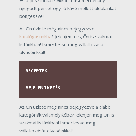
És a jó sztorikat? Akkor töltsön el néhány
nyugodt percet egy jó kávé mellett oldalainkat
böngészve!
Az Ön üzlete még nincs bejegyezve
katalógusunkba
? Jelenjen meg Ön is szakmai
listánkban! Ismertesse meg vállalkozását
olvasóinkkal!
RECEPTEK
BEJELENTKEZÉS
Az Ön üzlete még nincs bejegyezve a alábbi
kategóriák valamelyikébe? Jelenjen meg Ön is
szakmai listánkban! Ismertesse meg
vállalkozását olvasóinkkal!