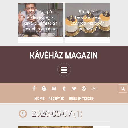
27 meglepő
Budapest
érdekesség a
Desszertje a
kávéról, ami talán
Szamos Marcipán
feldobja a napod
konyhájáról
HOME
RECEPTEK
BEJELENTKEZÉS
2026-05-07
1