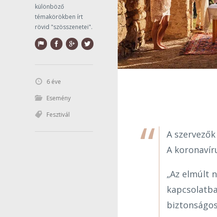
különböző
témakörökben írt
rövid "szösszenetei".
6 éve
Esemény
Fesztivál
A szervezők
A koronavír
„Az elmúlt 
kapcsolatba
biztonságos