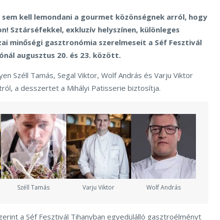
n sem kell lemondani a gourmet közönségnek arról, hogy
n! Sztárséfekkel, exkluzív helyszínen, különleges
azai minőségi gasztronómia szerelmeseit a Séf Fesztivál
ónál augusztus 20. és 23. között.
n Széll Tamás, Segal Viktor, Wolf András és Varju Viktor
ól, a desszertet a Mihályi Patisserie biztosítja.
Széll Tamás
Varju Viktor
Wolf András
zerint a Séf Fesztivál Tihanyban egyedülálló gasztroélményt