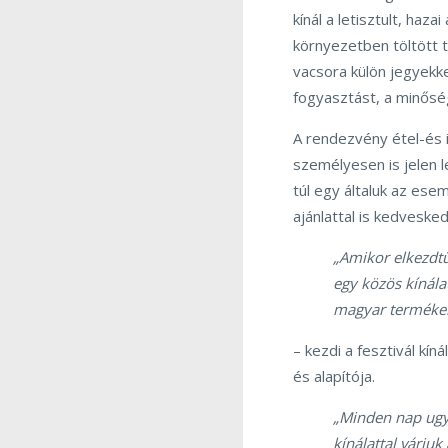
kínál a letisztult, haz
környezetben töltött 
vacsora külön jegyekke
fogyasztást, a minőség
A rendezvény étel-és it
személyesen is jelen l
túl egy általuk az ese
ajánlattal is kedveske
„Amikor elkezdtü
egy közös kínála
magyar termékek
– kezdi a fesztivál kí
és alapítója.
„Minden nap ugyan
kínálattal várju