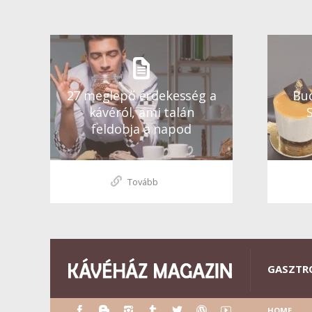
27 meglepő érdekesség a
Bud
kávéról, ami talán
feldobja a napod
Tovább
GASZTR
HOME