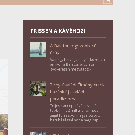
FRISSEN A KÁVÉHOZ!
A Balaton legszebb 48
órája
Van egy hétvége a nyár közepén,
amikor a Balaton arculata
gyökeresen megváltozik.
Zichy Családi Élménybirtok,
hazánk új családi
paradicsoma
Teljes koncepcióváltással és
több mint 2 milliárd forintos,
saját forrásból megvalósított
beruházással nyitja meg kapuit a
Tolna megyei Bikács-Kistápé
Ligeten a Zichy Családi
Élménybirtok a mai napon.