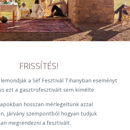
FRISSÍTÉS!
 lemondják a Séf Fesztivál Tihanyban eseményt
us ezt a gasztrofesztivált sem kímélte
napokban hosszan mérlegeltünk azzal
n, járvány szempontból hogyan tudjuk
an megrendezni a fesztivált.