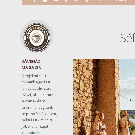
Séf
KÁVÉHÁZ
MAGAZIN
Megjelentetett
cikkeink egyrészt
lelkes publicisták
írásai, akik örömmel
alkotnak és mi
örömmel segítünk
népszerűsítésükben,
másrészt - mint itt
jobbra is - saját
csapatunk