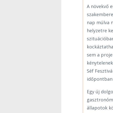
A növekvő e
szakemberek
nap múlva n
helyzetre k
szituációba
kockáztatha
sem a projek
kénytelenek
Séf Fesztiv
időpontban
Egy új dolg
gasztronómi
állapotok k