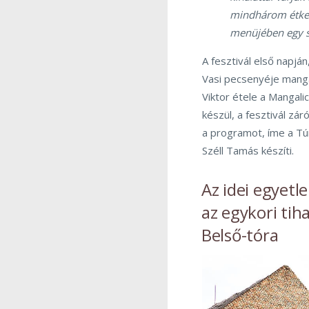
mindhárom étkezé
menüjében egy s
A fesztivál első napjá
Vasi pecsenyéje manga
Viktor étele a Mangal
készül, a fesztivál z
a programot, íme a Tú
Széll Tamás készíti.
Az idei egyetl
az egykori ti
Belső-tóra