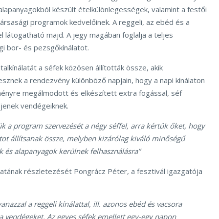
ai alapanyagokból készült ételkülönlegességek, valamint a festői
társasági programok kedvelőinek. A reggeli, az ebéd és a
l látogatható majd. A jegy magában foglalja a teljes
i bor- és pezsgőkínálatot.
alkínálatát a séfek közösen állították össze, akik
esznek a rendezvény különböző napjain, hogy a napi kínálaton
ményre megálmodott és elkészített extra fogással, séf
djenek vendégeiknek.
k a program szervezését a négy séffel, arra kértük őket, hogy
tot állítsanak össze, melyben kizárólag kiváló minőségű
 és alapanyagok kerülnek felhasználásra”
nálatának részletezését Pongrácz Péter, a fesztivál igazgatója
azzal a reggeli kínálattal, ill. azonos ebéd és vacsora
k a vendégeket. Az egyes séfek emellett egy-egy napon