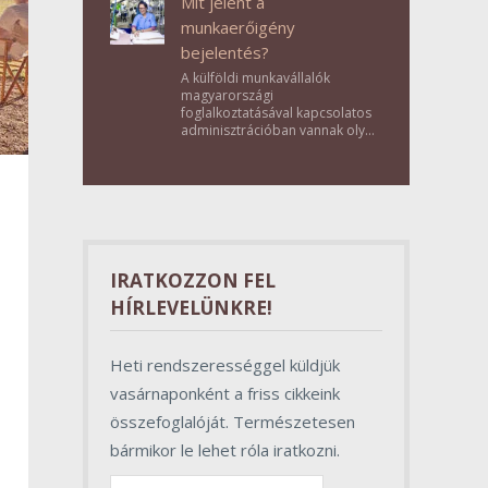
Mit jelent a
munkaerőigény
bejelentés?
A külföldi munkavállalók
magyarországi
foglalkoztatásával kapcsolatos
adminisztrációban vannak olyan
lépések, amelyek első
pillantásra formalitásnak tűnnek,
valójában azonban
meghatározó szerepet töltenek
be az egész folyamat sikerében.
IRATKOZZON FEL
HÍRLEVELÜNKRE!
Heti rendszerességgel küldjük
vasárnaponként a friss cikkeink
összefoglalóját. Természetesen
bármikor le lehet róla iratkozni.