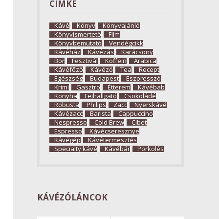
CÍMKE
Kávé
Könyv
Könyvajánló
Könyvismertető
Film
Könyvbemutató
Vendégcikk
Kávéház
Kávézás
Karácsony
Bor
Fesztivál
Koffein
Arabica
Kávéfőző
Kávézó
Tea
Recept
Egészség
Budapest
Eszpresszó
Krimi
Gasztro
Étterem
Kávébab
Konyha
Fejhallgató
Csokoládé
Robusta
Philips
Zacc
Nyerskávé
Kávézacc
Barista
Cappuccino
Nespresso
Cold Brew
Cibet
Espresso
Kávécseresznye
Kávégép
Kávétermesztés
Specialty kávé
Kávébár
Pörkölés
KÁVÉZÓLÁNCOK