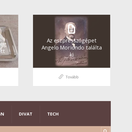
Az eszpresszógépet
ség
Angelo Moriondo találta
tt
ki
Tovább
GN
DIVAT
TECH