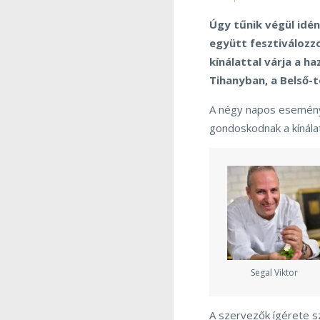
Úgy tűnik végül idé
együtt fesztiválozzo
kínálattal várja a h
Tihanyban, a Belső-t
A négy napos eseménye
gondoskodnak a kínálatr
Segal Viktor
A szervezők ígérete s