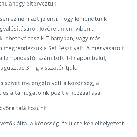
zni, ahogy elterveztük.
en ez nem azt jelenti, hogy lemondtunk
gvalósításáról. Jövőre amennyiben a
 lehetővé teszik Tihanyban, vagy más
n megrendezzük a Séf Fesztivált. A megvásárolt
 a lemondástól számított 14 napon belül,
ugusztus 31-ig visszatérítjük.
s szívet melengető volt a közönség, a
, és a támogatóink pozitív hozzáállása.
Jövőre találkozunk”
rvezők által a közösségi felületeiken elhelyezett