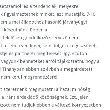
setszámok és a tendenciák, melyekre
 figyelmeztetnek minket, azt mutatják, 7-10
em a mai állapothoz hasonló járványügyi
ell készülnünk. Ebben a
n felelősen gondolkozó szervező nem
tja sem a vendégei, sem dolgozói egészségét,
tje és partnerei megítélését. Így, ezúton
 vagyunk benneteket arról tájékoztatni, hogy a
ál Tihanyban ebben az évben a meghirdetett
 nem kerül megrendezésre!
ot szeretnénk megmutatni a hazai minőségi
a iránt érdeklődő közönségnek. Ezt, jelen
özött nem tudjuk ebben a változó környezetben