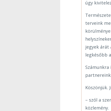
úgy kivitele
Természetes
terveink me
körülmények
helyszíneke
jegyek árát
legkésőbb a
Számunkra i
partnereink
Köszönjük. 
– szól a sze
közlemény.