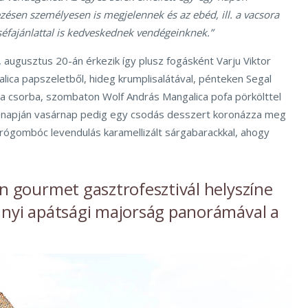
sen személyesen is megjelennek és az ebéd, ill. a vacsora
éfajánlattal is kedveskednek vendégeinknek.”
n, augusztus 20-án érkezik így plusz fogásként Varju Viktor
lica papszeletből, hideg krumplisalátával, pénteken Segal
ica csorba, szombaton Wolf András Mangalica pofa pörkölttel
árónapján vasárnap pedig egy csodás desszert koronázza meg
rógombóc levendulás karamellizált sárgabarackkal, ahogy
en gourmet gasztrofesztivál helyszíne
hanyi apátsági majorság panorámával a