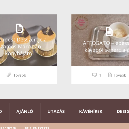
apest Desszertje a
AFFOGATO – édes
Szamos Marcipán
kávéból seperc ala
konyhájáról
Tovább
1
Tovább
O
AJÁNLÓ
UTAZÁS
KÁVÉHÍREK
DESI
RECEPTEK
BEJELENTKEZÉS