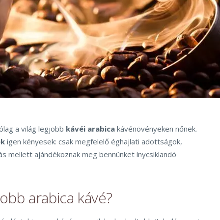
ólag a világ legjobb
kávéi arabica
kávénövényeken nőnek.
ék
igen kényesek: csak megfelelő éghajlati adottságok,
s mellett ajándékoznak meg bennünket ínycsiklandó
jobb arabica kávé?