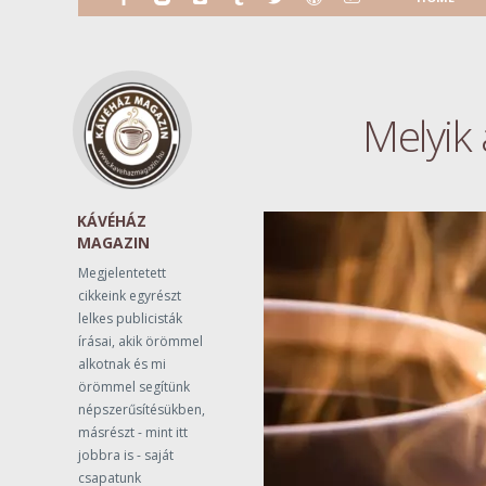
Melyik 
KÁVÉHÁZ
MAGAZIN
Megjelentetett
cikkeink egyrészt
lelkes publicisták
írásai, akik örömmel
alkotnak és mi
örömmel segítünk
népszerűsítésükben,
másrészt - mint itt
jobbra is - saját
csapatunk