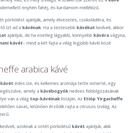
ndemellett enyhén fahéj, és kardamom mellékízű.
ét pörkölést ajánlják, amely élvezetes, csokoládéra, és
tő ízt ad a
kávénak
. Ha a testesebb
kávékat
kedveli, akkor
kat
ajánljuk, de ha esetleg lágyabb, könnyebb
kávéra
vágyna,
nani
kávét
– mind a két fajta a világ legjobb kávéi közé
heffe arabica kávé
 kávét
édes íze, és kellemes aromája tette ismerté, egy
iegészülve, amely a
kávébogyók
nedves feldolgozásának
lye van a világ
top-kávéinak
listáján. Az
Etióp Yirgacheffe
kítően savas, kitűnően érződik rajta a citrusos ízvilág. Az
zerű.
kedveli, azoknak a sötét pörkölésű
kávét
ajánljuk, akik