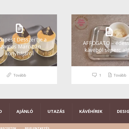
apest Desszertje a
AFFOGATO – édes
Szamos Marcipán
kávéból seperc ala
konyhájáról
Tovább
1
Tovább
O
AJÁNLÓ
UTAZÁS
KÁVÉHÍREK
DESI
RECEPTEK
BEJELENTKEZÉS