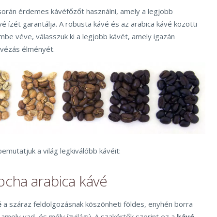
során érdemes kávéfőzőt használni, amely a legjobb
é ízét garantálja. A robusta kávé és az arabica kávé közötti
mbe véve, válasszuk ki a legjobb kávét, amely igazán
ávézás élményét.
mutatjuk a világ legkiválóbb kávéit:
cha arabica kávé
é
a száraz feldolgozásnak köszönheti földes, enyhén borra
mely vad, és mély ízvilágú. A szakértők szerint ez a
kávé