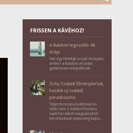
FRISSEN A KÁVÉHOZ!
A Balaton legszebb 48
órája
Van egy hétvége a nyár közepén,
amikor a Balaton arculata
gyökeresen megváltozik.
Zichy Családi Élménybirtok,
hazánk új családi
paradicsoma
Teljes koncepcióváltással és
több mint 2 milliárd forintos,
saját forrásból megvalósított
beruházással nyitja meg kapuit a
Tolna megyei Bikács-Kistápé
Ligeten a Zichy Családi
Élménybirtok a mai napon.