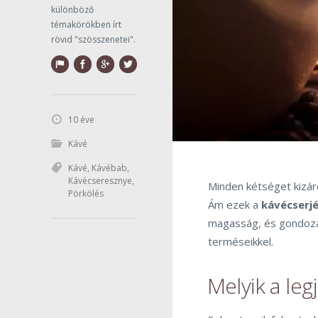
különböző
témakörökben írt
rövid "szösszenetei".
10 éve
Kávé
Kávé
,
Kávébab
,
Kávécseresznye
,
Minden kétséget kizár
Pörkölés
Ám ezek a
kávécserj
magasság, és gondozá
terméseikkel.
Melyik a leg