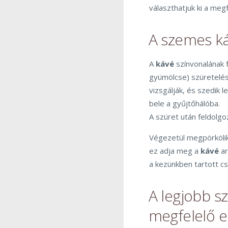
választhatjuk ki a megf
A szemes ká
A
kávé
színvonalának 
gyümölcse) szüretelés
vizsgálják, és szedik l
bele a gyűjtőhálóba.
A szüret után feldolg
Végezetül megpörköli
ez adja meg a
kávé
ar
a kezünkben tartott 
A legjobb sz
megfelelő el