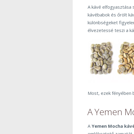
A kávé elfogyasztása 
kávébabok és őrölt káv
különbségeket figyele
élvezetessé teszi a k
Most, ezek fényében be
A Yemen Mo
A
Yemen Mocha káv
emlékeztető zamatát, a