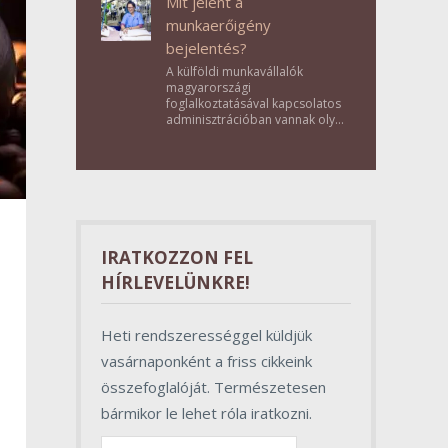
Mit jelent a
munkaerőigény
bejelentés?
A külföldi munkavállalók
magyarországi
foglalkoztatásával kapcsolatos
adminisztrációban vannak olyan
lépések, amelyek első
pillantásra formalitásnak tűnnek,
valójában azonban
meghatározó szerepet töltenek
be az egész folyamat sikerében.
IRATKOZZON FEL
HÍRLEVELÜNKRE!
Heti rendszerességgel küldjük
vasárnaponként a friss cikkeink
összefoglalóját. Természetesen
bármikor le lehet róla iratkozni.