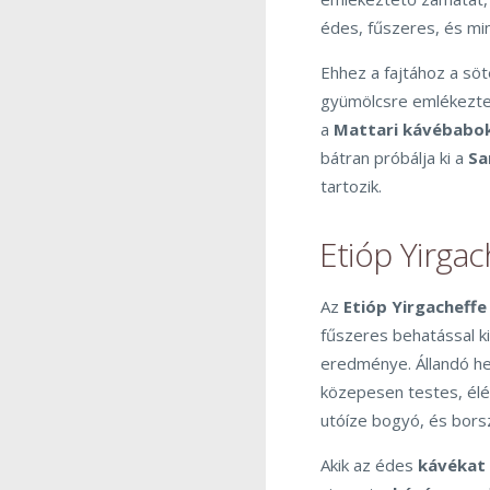
édes, fűszeres, és mi
Ehhez a fajtához a söt
gyümölcsre emlékezte
a
Mattari kávébabo
bátran próbálja ki a
Sa
tartozik.
Etióp Yirgac
Az
Etióp Yirgacheffe
fűszeres behatással k
eredménye. Állandó he
közepesen testes, élén
utóíze bogyó, és bors
Akik az édes
kávékat