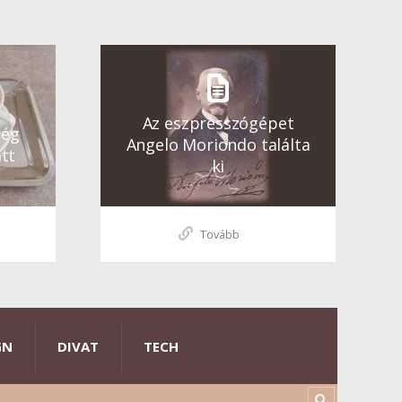
Az eszpresszógépet
ség
Angelo Moriondo találta
tt
ki
Tovább
GN
DIVAT
TECH