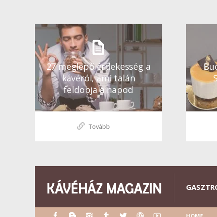
27 meglepő érdekesség a
Bud
kávéról, ami talán
feldobja a napod
Tovább
GASZTR
HOME