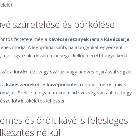
elelőt.
vé szüretelése és pörkölése
fontos feltétele még a
kávécseresznyék
(ami a
kávécserje
ének módja. A legoptimálisabb, ha a bogyókat egyenként
e, mert így csak a kiváló minőségű, kellően érett bogyó kerül
ozzák a
kávét
, ezt vagy száraz, vagy nedves eljárással végzik.
k a
kávészemeket
. A
kávépörkölés
roppant fontos, mivel
omáját. Ezekre a folyamatokra mind szükség van ahhoz, hogy
csésze
kávé
tökéletes lehessen.
emes és őrölt kávé is felesleges
készítés nélkül