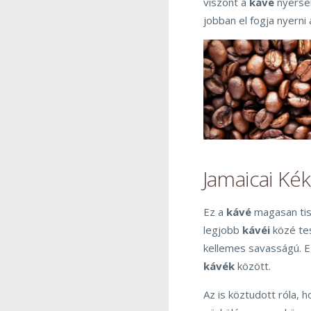
viszont a
kávé
nyerseb
jobban el fogja nyerni
Jamaicai Ké
Ez a
kávé
magasan tisz
legjobb
kávéi
közé tes
kellemes savasságú. Ez
kávék
között.
Az is köztudott róla, 