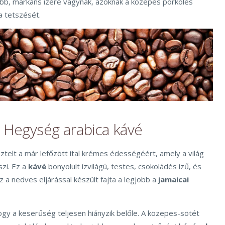
b, markáns ízére vágynak, azoknak a közepes pörkölés
 a tetszését.
k Hegység arabica kávé
telt a már lefőzött ital krémes édességéért, amely a világ
zi. Ez a
kávé
bonyolult ízvilágú, testes, csokoládés ízű, és
 a nedves eljárással készült fajta a legjobb a
jamaicai
hogy a keserűség teljesen hiányzik belőle. A közepes-sötét