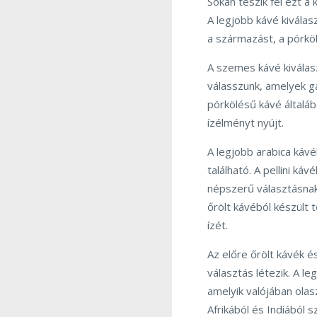
Sokan teszik fel ezt a 
A legjobb kávé kiválas
a származást, a pörköl
A szemes kávé kiválas
válasszunk, amelyek g
pörkölésű kávé általá
ízélményt nyújt.
A legjobb arabica ká
található. A pellini k
népszerű választásnak
őrölt kávéból készült 
ízét.
Az előre őrölt kávék 
választás létezik. A l
amelyik valójában ola
Afrikából és Indiából 