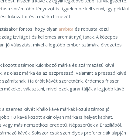
kérdést, hiszen a kávé az egyik legkedveltebb ital világszerte.
ztása során több tényezőt is figyelembe kell venni, így például
ési fokozatot és a márka hírnevét.
ztásakor fontos, hogy olyan
arabica
és robusta közül
azdag ízvilágot és kellemes aromát nyújtanak. A közepes
ban jó választás, mivel a legtöbb ember számára élvezetes
vék között számos különböző márka és származású kávé
ávék, az olasz márka és az eszpresszó, valamint a presszó kávé
 számítanak. Ha őrölt kávét szeretnénk, érdemes frissen
termékeket választani, mivel ezek garantálják a legjobb kávé
és a szemes kávét kínáló kávé márkák közül számos jó
egjobb 10 kávé között akár olyan márka is helyet kaphat,
sz vagy más nemzetközi eredetű. Népszerűek a Braziliából,
származó kávék. Sokszor csak személyes preferenciák alapján