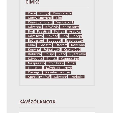
CÍMKE
Kávé
Könyv
Könyvajánló
Könyvismertető
Film
Könyvbemutató
Vendégcikk
Kávéház
Kávézás
Karácsony
Bor
Fesztivál
Koffein
Arabica
Kávéfőző
Kávézó
Tea
Recept
Egészség
Budapest
Eszpresszó
Krimi
Gasztro
Étterem
Kávébab
Konyha
Fejhallgató
Csokoládé
Robusta
Philips
Zacc
Nyerskávé
Kávézacc
Barista
Cappuccino
Nespresso
Cold Brew
Cibet
Espresso
Kávécseresznye
Kávégép
Kávétermesztés
Specialty kávé
Kávébár
Pörkölés
KÁVÉZÓLÁNCOK