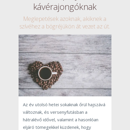
kávérajongóknak
Meglepetések azoknak, akiknek a
szívéhez a bögréjükön át vezet az út.
Az év utolsó hetei sokaknak őrül hajszává
változnak, és versenyfutásban a
hátralévő idővel, valamint a hasonlóan
eljáró tömegekkel küzdenek, hogy