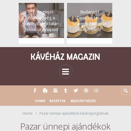
27 meglepő
Budapest
érdekesség a
Desszertje a
kávéról, ami talán
Szamos Marcipán
feldobja a napod
konyhájáról
HOME
RECEPTEK
BEJELENTKEZÉS
Home
Pazar ünnepi ajándékok kávérajongóknak
Pazar ünnepi ajándékok