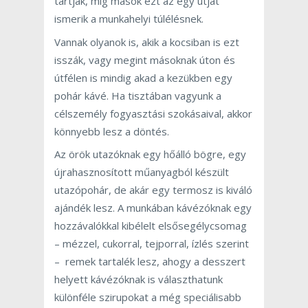
tartják, míg mások ezt az egy útját
ismerik a munkahelyi túlélésnek.
Vannak olyanok is, akik a kocsiban is ezt
isszák, vagy megint másoknak úton és
útfélen is mindig akad a kezükben egy
pohár kávé. Ha tisztában vagyunk a
célszemély fogyasztási szokásaival, akkor
könnyebb lesz a döntés.
Az örök utazóknak egy hőálló bögre, egy
újrahasznosított műanyagból készült
utazópohár, de akár egy termosz is kiváló
ajándék lesz. A munkában kávézóknak egy
hozzávalókkal kibélelt elsősegélycsomag
– mézzel, cukorral, tejporral, ízlés szerint
– remek tartalék lesz, ahogy a desszert
helyett kávézóknak is választhatunk
különféle szirupokat a még speciálisabb