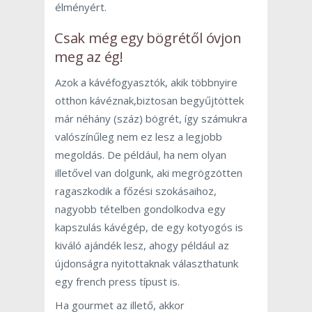
élményért.
Csak még egy bögrétől óvjon
meg az ég!
Azok a kávéfogyasztók, akik többnyire
otthon kávéznak,biztosan begyűjtöttek
már néhány (száz) bögrét, így számukra
valószínűleg nem ez lesz a legjobb
megoldás. De például, ha nem olyan
illetővel van dolgunk, aki megrögzötten
ragaszkodik a főzési szokásaihoz,
nagyobb tételben gondolkodva egy
kapszulás kávégép, de egy kotyogós is
kiváló ajándék lesz, ahogy például az
újdonságra nyitottaknak választhatunk
egy french press típust is.
Ha gourmet az illető, akkor