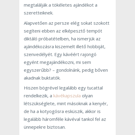
megtalálják a tökéletes ajándékot a
szeretteiknek.
Alapvetően az persze elég sokat szokott
segíteni ebben az elképesztő tempót
diktáló próbatételben, ha ismerjük az
ajándékozásra kiszemelt illető hobbiját,
szenvedélyét. Egy kávéért rajongó
egyént megajándékozni, mi sem
egyszerűbb? – gondolnánk, pedig bőven
akadnak buktatók.
Hiszen bögrével legalább egy tucattal
rendelkezik, a
kávékapszula
olyan
létszükséglete, mint másoknak a kenyér,
de ha a kotyogósra esküszik, akkor is
legalább háromféle kávéval tankol fel az
ünnepekre biztosan.