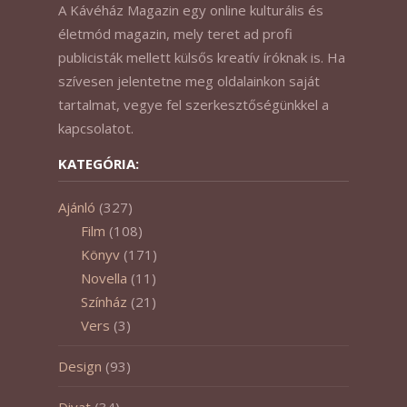
A Kávéház Magazin egy online kulturális és
életmód magazin, mely teret ad profi
publicisták mellett külsős kreatív íróknak is. Ha
szívesen jelentetne meg oldalainkon saját
tartalmat, vegye fel szerkesztőségünkkel a
kapcsolatot.
KATEGÓRIA:
Ajánló
(327)
Film
(108)
Könyv
(171)
Novella
(11)
Színház
(21)
Vers
(3)
Design
(93)
Divat
(34)