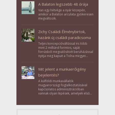
A Balaton legszebb 48 órája
Van egy hétvége a nyár közepén,
amikor a Balaton arculata gyökeresen
megváltozik.
Zichy Családi Élménybirtok,
hazánk új családi paradicsoma
Teljes koncepcióváltással és több
mint 2 milliárd forintos, saját
forrásból megvalósított beruházással
nyitja meg kapuit a Tolna megyei
Bikács-Kistápé Ligeten a Zichy Családi
Élménybirtok a mai napon.
Mit jelent a munkaerőigény
bejelentés?
A külföldi munkavállalók
magyarországi foglalkoztatásával
kapcsolatos adminisztrációban
vannak olyan lépések, amelyek első
pillantásra formalitásnak tűnnek,
valójában azonban meghatározó
szerepet töltenek be az egész
folyamat sikerében.