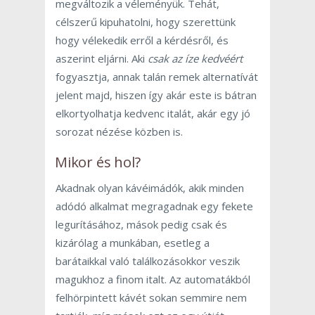
megváltozik a véleményük. Tehát,
célszerű kipuhatolni, hogy szerettünk
hogy vélekedik erről a kérdésről, és
aszerint eljárni. Aki
csak az íze kedvéért
fogyasztja, annak talán remek alternatívát
jelent majd, hiszen így akár este is bátran
elkortyolhatja kedvenc italát, akár egy jó
sorozat nézése közben is.
Mikor és hol?
Akadnak olyan kávéimádók, akik minden
adódó alkalmat megragadnak egy fekete
legurításához, mások pedig csak és
kizárólag a munkában, esetleg a
barátaikkal való találkozásokkor veszik
magukhoz a finom italt. Az automatákból
felhörpintett kávét sokan semmire nem