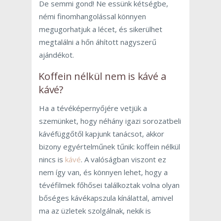
De semmi gond! Ne essünk kétségbe,
némi finomhangolással könnyen
megugorhatjuk a lécet, és sikerülhet
megtalálni a hőn áhított nagyszerű
ajándékot.
Koffein nélkül nem is kávé a
kávé?
Ha a tévéképernyőjére vetjük a
szemünket, hogy néhány igazi sorozatbeli
kávéfüggőtől kapjunk tanácsot, akkor
bizony egyértelműnek tűnik: koffein nélkül
nincs is
kávé
. A valóságban viszont ez
nem így van, és könnyen lehet, hogy a
tévéfilmek főhősei találkoztak volna olyan
bőséges kávékapszula kínálattal, amivel
ma az üzletek szolgálnak, nekik is