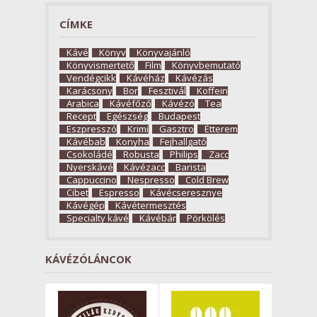
CÍMKE
Kávé
Könyv
Könyvajánló
Könyvismertető
Film
Könyvbemutató
Vendégcikk
Kávéház
Kávézás
Karácsony
Bor
Fesztivál
Koffein
Arabica
Kávéfőző
Kávézó
Tea
Recept
Egészség
Budapest
Eszpresszó
Krimi
Gasztro
Étterem
Kávébab
Konyha
Fejhallgató
Csokoládé
Robusta
Philips
Zacc
Nyerskávé
Kávézacc
Barista
Cappuccino
Nespresso
Cold Brew
Cibet
Espresso
Kávécseresznye
Kávégép
Kávétermesztés
Specialty kávé
Kávébár
Pörkölés
KÁVÉZÓLÁNCOK