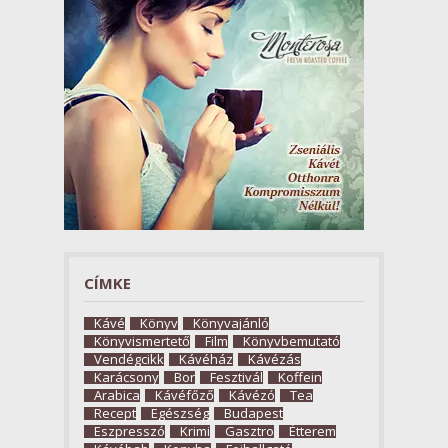
CÍMKE
Kávé
Könyv
Könyvajánló
Könyvismertető
Film
Könyvbemutató
Vendégcikk
Kávéház
Kávézás
Karácsony
Bor
Fesztivál
Koffein
Arabica
Kávéfőző
Kávézó
Tea
Recept
Egészség
Budapest
Eszpresszó
Krimi
Gasztro
Étterem