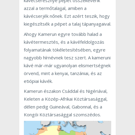
kávécseresznye pépet összekeverik
azzal a termőtalajjal, amiben a
kávécserjék nőnek. Ezt azért teszik, hogy
kiegészítsék a pépet a talaj tápanyagaival.
Ahogy Kamerun egyre tovább halad a
kávétermesztés, és a kávéfeldolgozás
folyamatának tökéletesítésében, egyre
nagyobb hírnévnek tesz szert. A kameruni
kávé már-már ugyanolyan elismertségnek
örvend, mint a kenyai, tanzániai, és az
etiópiai kávék.
Kamerun északon Csáddal és Nigériával,
Keleten a Közép-Afrikai Köztársasággal,
délen pedig Guineával, Gabonnal, és a
Kongói Köztársasággal szomszédos.