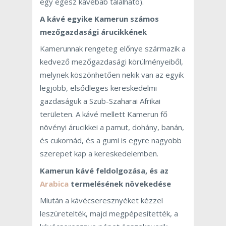
egy egész kávébab található).
A kávé egyike Kamerun számos
mezőgazdasági árucikkének
Kamerunnak rengeteg előnye származik a
kedvező mezőgazdasági körülményeiből,
melynek köszönhetően nekik van az egyik
legjobb, elsődleges kereskedelmi
gazdaságuk a Szub-Szaharai Afrikai
területen. A kávé mellett Kamerun fő
növényi árucikkei a pamut, dohány, banán,
és cukornád, és a gumi is egyre nagyobb
szerepet kap a kereskedelemben.
Kamerun kávé feldolgozása, és az
Arabica
termelésének növekedése
Miután a kávécseresznyéket kézzel
leszüretelték, majd megpépesítették, a