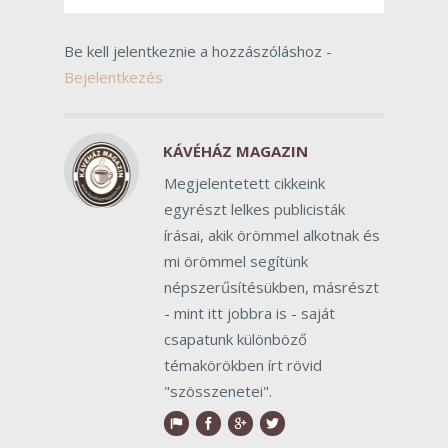
Be kell jelentkeznie a hozzászóláshoz -
Bejelentkezés
KÁVÉHÁZ MAGAZIN
Megjelentetett cikkeink
egyrészt lelkes publicisták
írásai, akik örömmel alkotnak és
mi örömmel segítünk
népszerűsítésükben, másrészt
- mint itt jobbra is - saját
csapatunk különböző
témakörökben írt rövid
"szösszenetei".