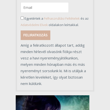
Egyetértek a
Felhasználási Feltételek
és az
Adatvédelmi Elvek
oldalakon leírtakkal.
FELIRATKOZÁS
Amíg a feliratkozott állapot tart, addig
minden hírlevél olvasónk fiókja részt
vesz a havi nyereményjátékunkon,
melyen minden hónapban más és más
nyereményt sorsolunk ki. Mi is utáljuk a
kéretlen leveleket, így olyat biztosan
nem küldünk.