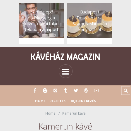
27 meglepő
Budapest
érdekesség a
Desszertje a
kávéról, ami talán
Szamos Marcipán
feldobja a napod
konyhájáról
HOME
RECEPTEK
BEJELENTKEZÉS
Home
Kamerun kávé
Kamerun kávé