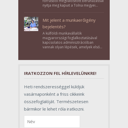
forrásból megvalósított beruházással
nyitja meg kapuit a Tolna megyei
Bikács-Kistápé Ligeten a Zichy Családi
Élménybirtok a mai napon.
Mit jelent a munkaerőigény
bejelentés?
A külföldi munkavállalók
magyarországi foglalkoztatásával
kapcsolatos adminisztrációban
vannak olyan lépések, amelyek első
pillantásra formalitásnak tűnnek,
valójában azonban meghatározó
szerepet töltenek be az egész
folyamat sikerében.
IRATKOZZON FEL HÍRLEVELÜNKRE!
Heti rendszerességgel küldjük
vasárnaponként a friss cikkeink
összefoglalóját. Természetesen
bármikor le lehet róla iratkozni.