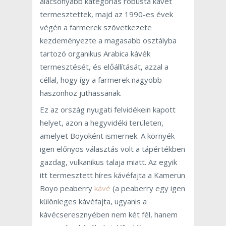
alacsonyabb kategóriás robusta kávét
termesztettek, majd az 1990-es évek
végén a farmerek szövetkezete
kezdeményezte a magasabb osztályba
tartozó organikus Arabica kávék
termesztését, és előállítását, azzal a
céllal, hogy így a farmerek nagyobb
haszonhoz juthassanak.
Ez az ország nyugati felvidékein kapott
helyet, azon a hegyvidéki területen,
amelyet Boyoként ismernek. A környék
igen előnyös választás volt a tápértékben
gazdag, vulkanikus talaja miatt. Az egyik
itt termesztett híres kávéfajta a Kamerun
Boyo peaberry
kávé
(a peaberry egy igen
különleges kávéfajta, ugyanis a
kávécseresznyében nem két fél, hanem