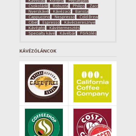
Kávébab
Konyha
Fejhallgató
Csokoládé
Robusta
Philips
Zacc
Nyerskávé
Kávézacc
Barista
Cappuccino
Nespresso
Cold Brew
Cibet
Espresso
Kávécseresznye
Kávégép
Kávétermesztés
Specialty kávé
Kávébár
Pörkölés
KÁVÉZÓLÁNCOK