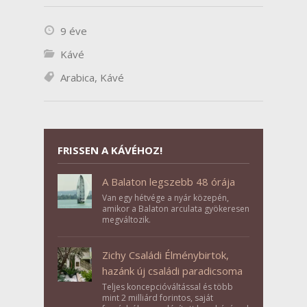
9 éve
Kávé
Arabica
,
Kávé
FRISSEN A KÁVÉHOZ!
A Balaton legszebb 48 órája
Van egy hétvége a nyár közepén,
amikor a Balaton arculata gyökeresen
megváltozik.
Zichy Családi Élménybirtok,
hazánk új családi paradicsoma
Teljes koncepcióváltással és több
mint 2 milliárd forintos, saját