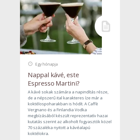
Egy hónapja
Nappal kávé, este
Espresso Martini?
A kávé sokak számára a napindítás része,
de a népszerű ital karakteres íze már a
koktélospoharakban is hódít. A Caffè
Vergnano és a Finlandia Vodka
megbízásából készült reprezentatív hazai
kutatás szerint az alkoholt fogyasztók közel
70 százaléka nyitott a kávéalapú
koktélokra.