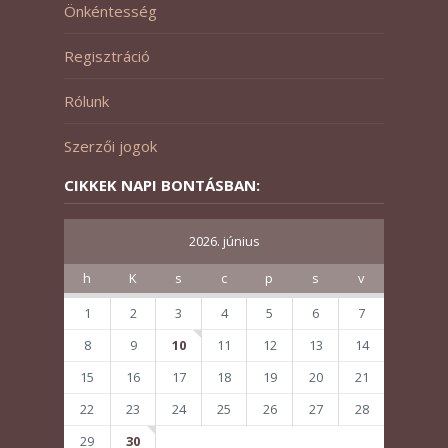
Önkéntesség
Regisztráció
Rólunk
Szerzői jogok
CIKKEK NAPI BONTÁSBAN:
2026. június
h
K
s
c
p
s
v
1
2
3
4
5
6
7
8
9
10
11
12
13
14
15
16
17
18
19
20
21
22
23
24
25
26
27
28
29
30