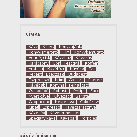
CÍMKE
Kávé
Könyv
Könyvajánló
Könyvismertető
Film
Könyvbemutató
Vendégcikk
Kávéház
Kávézás
Karácsony
Bor
Fesztivál
Koffein
Arabica
Kávéfőző
Kávézó
Tea
Recept
Egészség
Budapest
Eszpresszó
Krimi
Gasztro
Étterem
Kávébab
Konyha
Fejhallgató
Csokoládé
Robusta
Philips
Zacc
Nyerskávé
Kávézacc
Barista
Cappuccino
Nespresso
Cold Brew
Cibet
Espresso
Kávécseresznye
Kávégép
Kávétermesztés
Specialty kávé
Kávébár
Pörkölés
KÁVÉZÓLÁNCOK