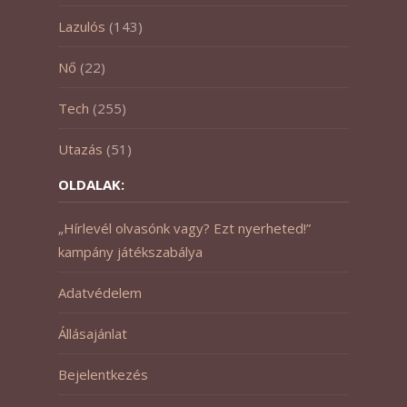
Lazulós
(143)
Nő
(22)
Tech
(255)
Utazás
(51)
OLDALAK:
„Hírlevél olvasónk vagy? Ezt nyerheted!”
kampány játékszabálya
Adatvédelem
Állásajánlat
Bejelentkezés