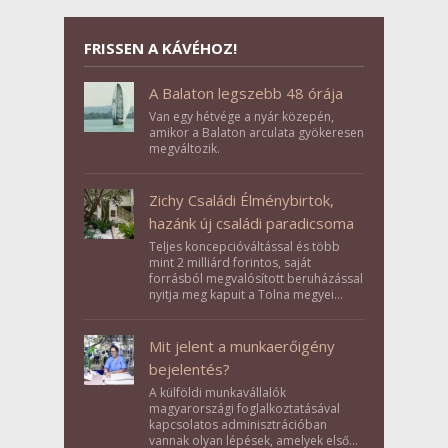
FRISSEN A KÁVÉHOZ!
A Balaton legszebb 48 órája
Van egy hétvége a nyár közepén,
amikor a Balaton arculata gyökeresen
megváltozik.
Zichy Családi Élménybirtok,
hazánk új családi paradicsoma
Teljes koncepcióváltással és több
mint 2 milliárd forintos, saját
forrásból megvalósított beruházással
nyitja meg kapuit a Tolna megyei
Bikács-Kistápé Ligeten a Zichy Családi
Élménybirtok a mai napon.
Mit jelent a munkaerőigény
bejelentés?
A külföldi munkavállalók
magyarországi foglalkoztatásával
kapcsolatos adminisztrációban
vannak olyan lépések, amelyek első