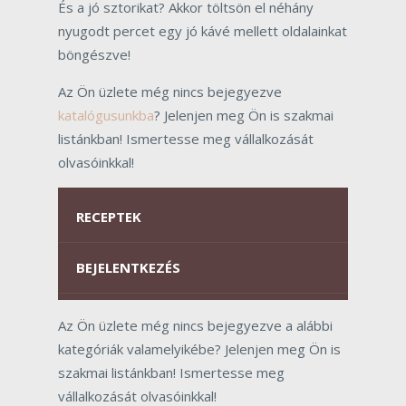
És a jó sztorikat? Akkor töltsön el néhány
nyugodt percet egy jó kávé mellett oldalainkat
böngészve!
Az Ön üzlete még nincs bejegyezve
katalógusunkba
? Jelenjen meg Ön is szakmai
listánkban! Ismertesse meg vállalkozását
olvasóinkkal!
RECEPTEK
BEJELENTKEZÉS
Az Ön üzlete még nincs bejegyezve a alábbi
kategóriák valamelyikébe? Jelenjen meg Ön is
szakmai listánkban! Ismertesse meg
vállalkozását olvasóinkkal!