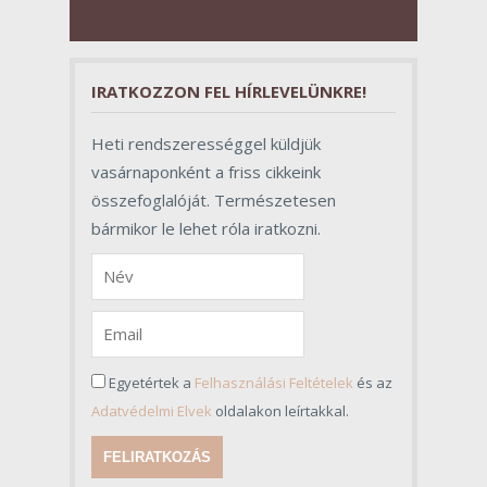
pillantásra formalitásnak tűnnek,
valójában azonban meghatározó
szerepet töltenek be az egész
folyamat sikerében.
IRATKOZZON FEL HÍRLEVELÜNKRE!
Heti rendszerességgel küldjük
vasárnaponként a friss cikkeink
összefoglalóját. Természetesen
bármikor le lehet róla iratkozni.
Egyetértek a
Felhasználási Feltételek
és az
Adatvédelmi Elvek
oldalakon leírtakkal.
FELIRATKOZÁS