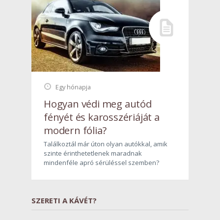
Egy hónapja
Hogyan védi meg autód
fényét és karosszériáját a
modern fólia?
Találkoztál már úton olyan autókkal, amik
szinte érinthetetlenek maradnak
mindenféle apró sérüléssel szemben?
SZERETI A KÁVÉT?