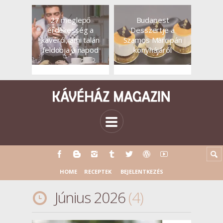
27 meglepő
Budapest
érdekesség a
Desszertje a
kávéról, ami talán
Szamos Marcipán
feldobja a napod
konyhájáról
HOME
RECEPTEK
BEJELENTKEZÉS
Június 2026
4