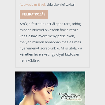
Adatvédelmi Elvek
oldalakon leírtakkal.
FELIRATKOZÁS
Amíg a feliratkozott állapot tart, addig
minden hírlevél olvasónk fiókja részt
vesz a havi nyereményjátékunkon,
melyen minden hónapban más és más
nyereményt sorsolunk ki. Mi is utáljuk a
kéretlen leveleket, így olyat biztosan
nem küldünk.