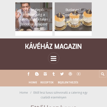
27 meglepő
Budapest
érdekesség a
Desszertje a
kávéról, ami talán
Szamos Marcipán
feldobja a napod
konyhájáról
HOME
RECEPTEK
BEJELENTKEZÉS
Home
Ettől lesz luxus színvonalú a catering egy
családi eseményen