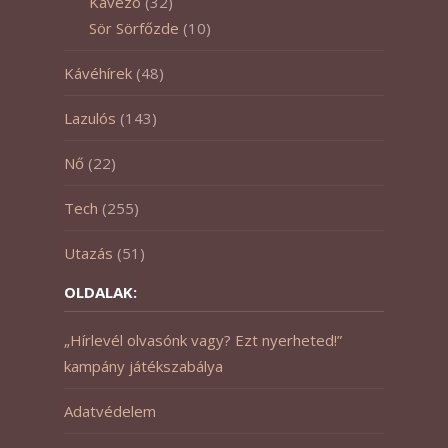
Kávézó
(32)
Sör Sörfőzde
(10)
Kávéhírek
(48)
Lazulós
(143)
Nő
(22)
Tech
(255)
Utazás
(51)
OLDALAK:
„Hírlevél olvasónk vagy? Ezt nyerheted!”
kampány játékszabálya
Adatvédelem