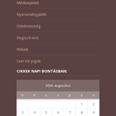
Médiaajánlat
Nyereményjáték
Önkéntesség
Regisztráció
Rólunk
Szerzői jogok
CIKKEK NAPI BONTÁSBAN:
2026. augusztus
h
K
s
c
p
s
v
1
2
3
4
5
6
7
8
9