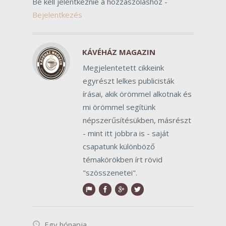
Be kell jelentkeznie a hozzászóláshoz -
Bejelentkezés
KÁVÉHÁZ MAGAZIN
Megjelentetett cikkeink
egyrészt lelkes publicisták
írásai, akik örömmel alkotnak és
mi örömmel segítünk
népszerűsítésükben, másrészt
- mint itt jobbra is - saját
csapatunk különböző
témakörökben írt rövid
"szösszenetei".
Egy hónapja