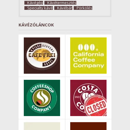
Kávégép
Kávétermesztés
Specialty kávé
Kávébár
Pörkölés
KÁVÉZÓLÁNCOK