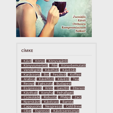
CÍMKE
Kávé
Könyv
Könyvajánló
Könyvismertető
Film
Könyvbemutató
Vendégcikk
Kávéház
Kávézás
Karácsony
Bor
Fesztivál
Koffein
Arabica
Kávéfőző
Kávézó
Tea
Recept
Egészség
Budapest
Eszpresszó
Krimi
Gasztro
Étterem
Kávébab
Konyha
Fejhallgató
Csokoládé
Robusta
Philips
Zacc
Nyerskávé
Kávézacc
Barista
Cappuccino
Nespresso
Cold Brew
Cibet
Espresso
Kávécseresznye