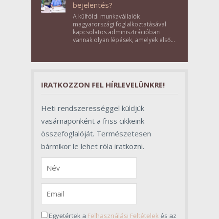
bejelentés?
A külföldi munkavállalók
magyarországi foglalkoztatásával
kapcsolatos adminisztrációban
vannak olyan lépések, amelyek első
pillantásra formalitásnak tűnnek,
valójában azonban meghatározó
szerepet töltenek be az egész
folyamat sikerében.
IRATKOZZON FEL HÍRLEVELÜNKRE!
Heti rendszerességgel küldjük
vasárnaponként a friss cikkeink
összefoglalóját. Természetesen
bármikor le lehet róla iratkozni.
Egyetértek a
Felhasználási Feltételek
és az