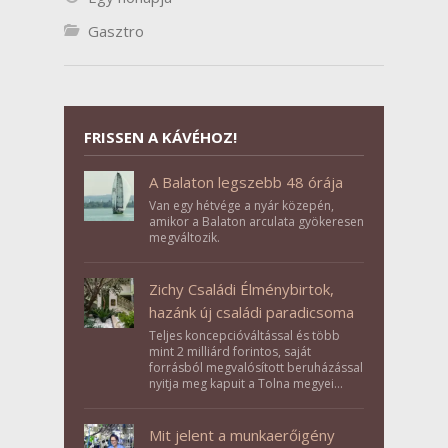
Gasztro
FRISSEN A KÁVÉHOZ!
A Balaton legszebb 48 órája
Van egy hétvége a nyár közepén,
amikor a Balaton arculata gyökeresen
megváltozik.
Zichy Családi Élménybirtok,
hazánk új családi paradicsoma
Teljes koncepcióváltással és több
mint 2 milliárd forintos, saját
forrásból megvalósított beruházással
nyitja meg kapuit a Tolna megyei
Bikács-Kistápé Ligeten a Zichy Családi
Élménybirtok a mai napon.
Mit jelent a munkaerőigény