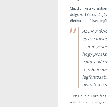
Claudio Torti korábba
dolgozott és családjáv
életkora az ő karrierj
Az innováció
és az elhiva
személyesen 
hogy proaktí
változó körn
mindennapi 
legfontosab
akaratod a s
– ez Claudio Torti filo
állította és feleségéve