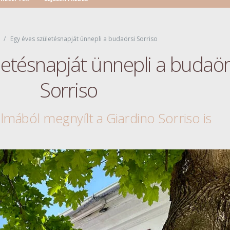
Egy éves születésnapját ünnepli a budaörsi Sorriso
letésnapját ünnepli a budaör
Sorriso
lmából megnyílt a Giardino Sorriso is