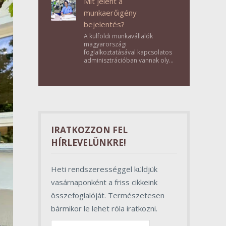
Mit jelent a
munkaerőigény
bejelentés?
A külföldi munkavállalók
magyarországi
foglalkoztatásával kapcsolatos
adminisztrációban vannak olyan
lépések, amelyek első
pillantásra formalitásnak tűnnek,
valójában azonban
meghatározó szerepet töltenek
be az egész folyamat sikerében.
IRATKOZZON FEL
HÍRLEVELÜNKRE!
Heti rendszerességgel küldjük
vasárnaponként a friss cikkeink
összefoglalóját. Természetesen
bármikor le lehet róla iratkozni.