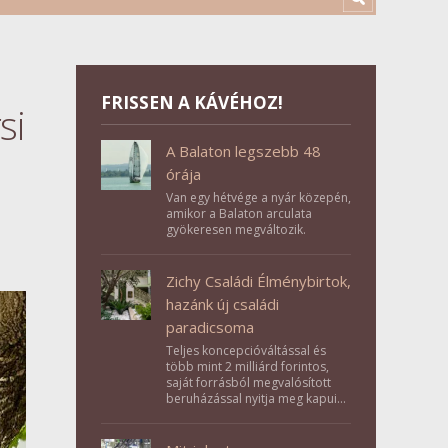
FRISSEN A KÁVÉHOZ!
si
A Balaton legszebb 48
órája
Van egy hétvége a nyár közepén,
amikor a Balaton arculata
gyökeresen megváltozik.
Zichy Családi Élménybirtok,
hazánk új családi
paradicsoma
Teljes koncepcióváltással és
több mint 2 milliárd forintos,
saját forrásból megvalósított
beruházással nyitja meg kapuit a
Tolna megyei Bikács-Kistápé
Ligeten a Zichy Családi
Élménybirtok a mai napon.