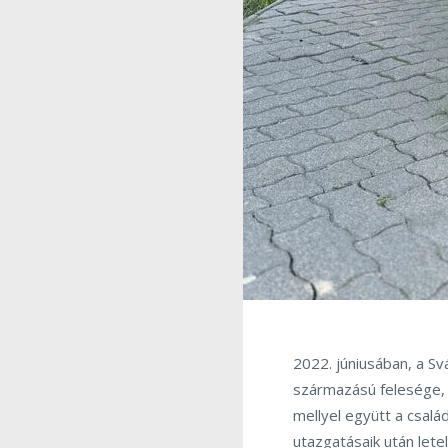
2022. júniusában, a Sv
származású felesége, K
mellyel együtt a csalá
utazgatásaik után let