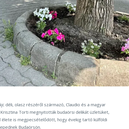
ájc déli, olasz részéről származó, Claudio és a magyar
risztina Torti megnyitották budaörsi delikát üzletüket,
d élete is megpecsételődött, hogy évekig tartó külföldi
elepednek Budaörsön.