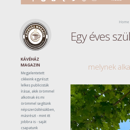
Home
Egy éves szü
KÁVÉHÁZ
melynek alka
MAGAZIN
Megjelentetett
cikkeink egyrészt
lelkes publicisták
írásai, akik örömmel
alkotnak és mi
örömmel segítünk
népszerűsítésükben,
másrészt - mint itt
jobbra is - saját
csapatunk