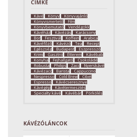
CÍMKE
Kávé
Könyv
Könyvajánló
Könyvismertető
Film
Könyvbemutató
Vendégcikk
Kávéház
Kávézás
Karácsony
Bor
Fesztivál
Koffein
Arabica
Kávéfőző
Kávézó
Tea
Recept
Egészség
Budapest
Eszpresszó
Krimi
Gasztro
Étterem
Kávébab
Konyha
Fejhallgató
Csokoládé
Robusta
Philips
Zacc
Nyerskávé
Kávézacc
Barista
Cappuccino
Nespresso
Cold Brew
Cibet
Espresso
Kávécseresznye
Kávégép
Kávétermesztés
Specialty kávé
Kávébár
Pörkölés
KÁVÉZÓLÁNCOK