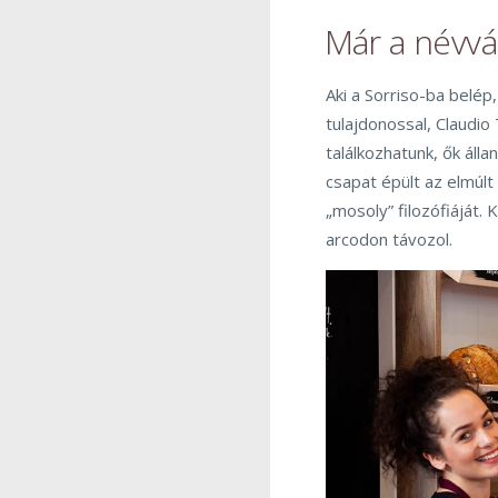
Már a névvál
Aki a Sorriso-ba belép,
tulajdonossal, Claudio
találkozhatunk, ők álla
csapat épült az elmúlt 
„mosoly” filozófiáját.
arcodon távozol.