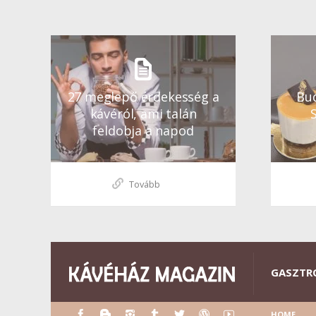
27 meglepő érdekesség a
Bud
kávéról, ami talán
feldobja a napod
Tovább
GASZTR
HOME