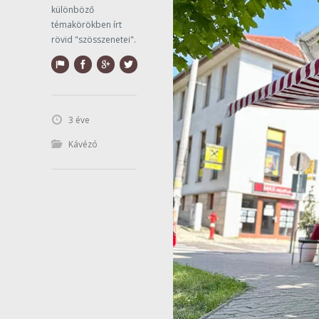
különböző
témakörökben írt
rövid "szösszenetei".
3 éve
Kávézó