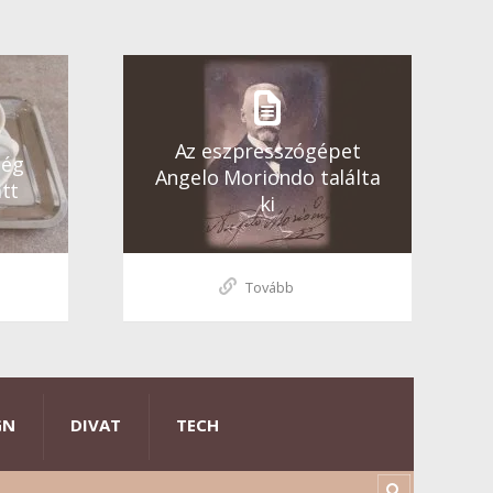
Az eszpresszógépet
ség
Angelo Moriondo találta
tt
ki
Tovább
GN
DIVAT
TECH