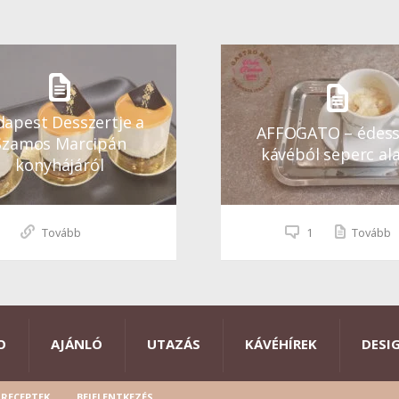
apest Desszertje a
AFFOGATO – édes
Szamos Marcipán
kávéból seperc ala
konyhájáról
Tovább
1
Tovább
O
AJÁNLÓ
UTAZÁS
KÁVÉHÍREK
DESI
RECEPTEK
BEJELENTKEZÉS