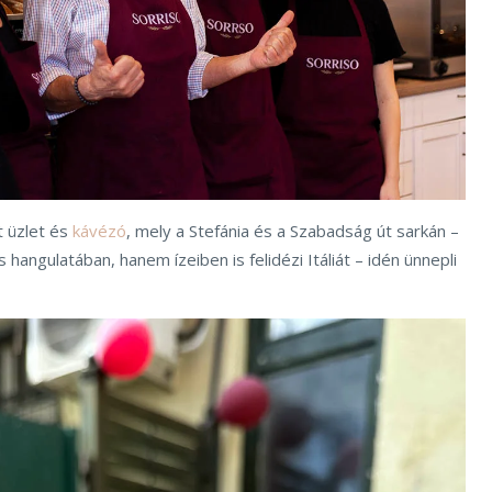
t üzlet és
kávézó
, mely a Stefánia és a Szabadság út sarkán –
hangulatában, hanem ízeiben is felidézi Itáliát – idén ünnepli