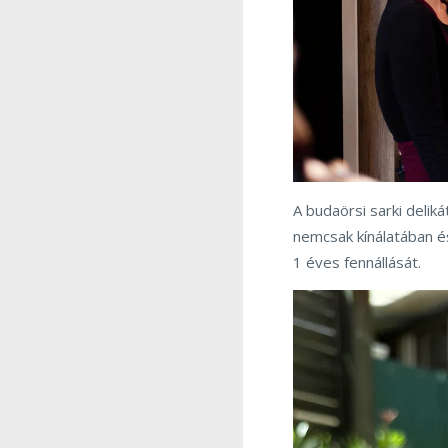
A budaörsi sarki deliká
nemcsak kínálatában és 
1 éves fennállását.