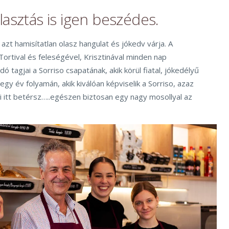
asztás is igen beszédes.
 azt hamisítatlan olasz hangulat és jókedv várja. A
 Tortival és feleségével, Krisztinával minden nap
ndó tagjai a Sorriso csapatának, akik körül fiatal, jókedélyű
egy év folyamán, akik kiválóan képviselik a Sorriso, azaz
 Ki itt betérsz…..egészen biztosan egy nagy mosollyal az