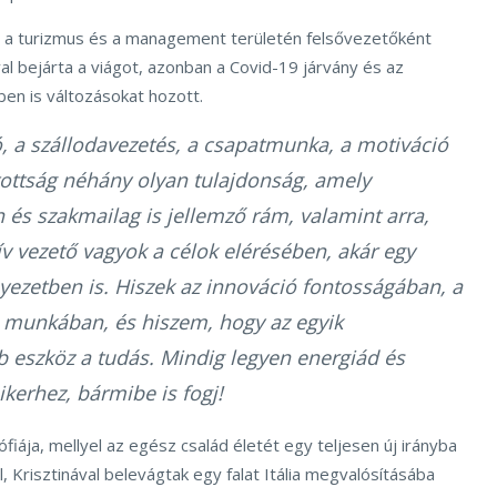
n a turizmus és a management területén felsővezetőként
al bejárta a viágot, azonban a Covid-19 járvány és az
ében is változásokat hozott.
, a szállodavezetés, a csapatmunka, a motiváció
tottság néhány olyan tulajdonság, amely
és szakmailag is jellemző rám, valamint arra,
v vezető vagyok a célok elérésében, akár egy
yezetben is. Hiszek az innováció fontosságában, a
munkában, és hiszem, hogy az egyik
b eszköz a tudás. Mindig legyen energiád és
ikerhez, bármibe is fogj!
zófiája, mellyel az egész család életét egy teljesen új irányba
l, Krisztinával belevágtak egy falat Itália megvalósításába