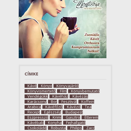
CÍMKE
Kávé
Könyv
Könyvajánló
Könyvismertető
Film
Könyvbemutató
Vendégcikk
Kávéház
Kávézás
Karácsony
Bor
Fesztivál
Koffein
Arabica
Kávéfőző
Kávézó
Tea
Recept
Egészség
Budapest
Eszpresszó
Krimi
Gasztro
Étterem
Kávébab
Konyha
Fejhallgató
Csokoládé
Robusta
Philips
Zacc