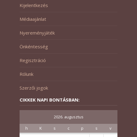
Kijelentkezés
Médiaajánlat
Nyereményjáték
Önkéntesség
Regisztráció
Rólunk
Szerzői jogok
CIKKEK NAPI BONTÁSBAN:
2026. augusztus
h
K
s
c
p
s
v