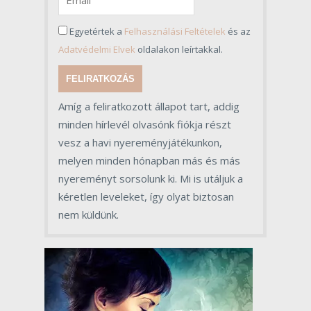
Egyetértek a
Felhasználási Feltételek
és az
Adatvédelmi Elvek
oldalakon leírtakkal.
FELIRATKOZÁS
Amíg a feliratkozott állapot tart, addig
minden hírlevél olvasónk fiókja részt
vesz a havi nyereményjátékunkon,
melyen minden hónapban más és más
nyereményt sorsolunk ki. Mi is utáljuk a
kéretlen leveleket, így olyat biztosan
nem küldünk.