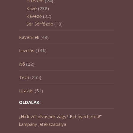
Étterem
(24)
Kávé
(238)
Kávézó
(32)
Sör Sörfőzde
(10)
Kávéhírek
(48)
Lazulós
(143)
Nő
(22)
Tech
(255)
Utazás
(51)
OLDALAK:
„Hírlevél olvasónk vagy? Ezt nyerheted!”
kampány játékszabálya