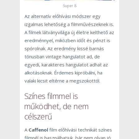
Super 8
Az alternatív előhívási módszer egy
izgalmas lehetőség a filmművészeknek is.
A filmek látványvilága új életre kelthető az
eredménnyel, miközben időt és pénzt is
spórolnak. Az eredmény kissé barnás
tónusban vintage hangulatot ad, de
egyedi, karakteres hangulatot adhat az
alkotásoknak. Érdemes kipróbálni, ha
valaki kicsit eltérne a megszokottól.
Színes filmmel is
működhet, de nem
célszerű
A
Caffenol
film előhívási technikát színes
filmnél is használhatjuk, bár nem olyan jó