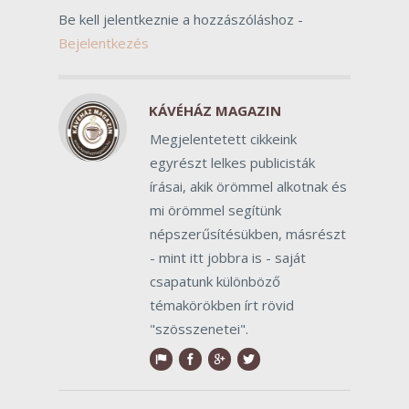
Be kell jelentkeznie a hozzászóláshoz -
Bejelentkezés
KÁVÉHÁZ MAGAZIN
Megjelentetett cikkeink
egyrészt lelkes publicisták
írásai, akik örömmel alkotnak és
mi örömmel segítünk
népszerűsítésükben, másrészt
- mint itt jobbra is - saját
csapatunk különböző
témakörökben írt rövid
"szösszenetei".