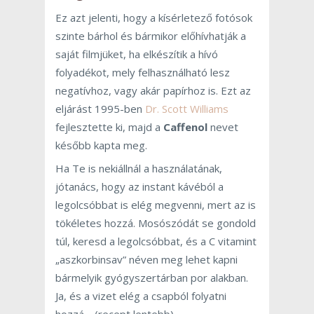
Ez azt jelenti, hogy a kísérletező fotósok
szinte bárhol és bármikor előhívhatják a
saját filmjüket, ha elkészítik a hívó
folyadékot, mely felhasználható lesz
negatívhoz, vagy akár papírhoz is. Ezt az
eljárást 1995-ben
Dr. Scott Williams
fejlesztette ki, majd a
Caffenol
nevet
később kapta meg.
Ha Te is nekiállnál a használatának,
jótanács, hogy az instant kávéból a
legolcsóbbat is elég megvenni, mert az is
tökéletes hozzá. Mosószódát se gondold
túl, keresd a legolcsóbbat, és a C vitamint
„aszkorbinsav” néven meg lehet kapni
bármelyik gyógyszertárban por alakban.
Ja, és a vizet elég a csapból folyatni