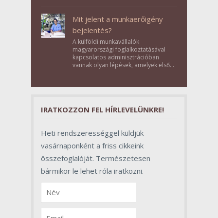
Bikács-Kistápé Ligeten a Zichy Családi
Élménybirtok a mai napon.
Mit jelent a munkaerőigény
bejelentés?
A külföldi munkavállalók
magyarországi foglalkoztatásával
kapcsolatos adminisztrációban
vannak olyan lépések, amelyek első
pillantásra formalitásnak tűnnek,
valójában azonban meghatározó
szerepet töltenek be az egész
folyamat sikerében.
IRATKOZZON FEL HÍRLEVELÜNKRE!
Heti rendszerességgel küldjük
vasárnaponként a friss cikkeink
összefoglalóját. Természetesen
bármikor le lehet róla iratkozni.