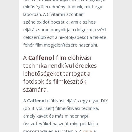
minőségű eredményt kapunk, mint egy
laborban. A C vitamin azonban
széndioxidot bocsát ki, ami a színes
eljárás során bonyolítja a dolgokat, ezért
célszerűbb ezt a hívófolyadékot a fekete-
fehér film megjelenítésére használni.
A
Caffenol
film előhívási
technika rendkívül érdekes
lehetőségeket tartogat a
fotósok és filmkészítők
számára.
A
Caffenol
előhívási eljárás egy olyan DIY
(do-it-yourself) filmelőhívási technika,
amely kávét és más mindennapi
összetevőket használ, mint például a
mosószóda és a C-vitamin. A
kávé
a