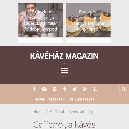
27 meglepő
Budapest
érdekesség a
Desszertje a
kávéról, ami talán
Szamos Marcipán
feldobja a napod
konyhájáról
HOME
RECEPTEK
BEJELENTKEZÉS
Home
Caffenol, a kávés fotómágia
Caffenol, a kávés