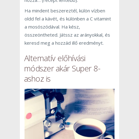
hozzá… (recept lentebb).
Ha mindent beszereztél, külön vízben
oldd fel a kávét, és különben a C vitamint
a mosószódával. Ha kész,
összeöntheted. Játssz az arányokkal, és
keresd meg a hozzád illő eredményt.
Alternatív előhívási
módszer akár
Super 8
-
ashoz is