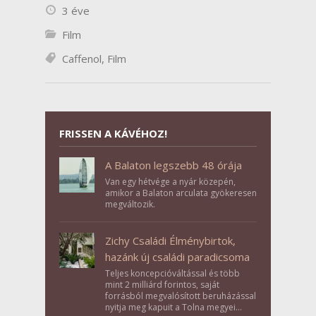
3 éve
Film
Caffenol
,
Film
FRISSEN A KÁVÉHOZ!
A Balaton legszebb 48 órája
Van egy hétvége a nyár közepén,
amikor a Balaton arculata gyökeresen
megváltozik.
Zichy Családi Élménybirtok,
hazánk új családi paradicsoma
Teljes koncepcióváltással és több
mint 2 milliárd forintos, saját
forrásból megvalósított beruházással
nyitja meg kapuit a Tolna megyei