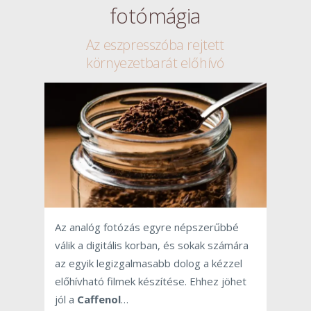
fotómágia
Az eszpresszóba rejtett
környezetbarát előhívó
Az analóg fotózás egyre népszerűbbé
válik a digitális korban, és sokak számára
az egyik legizgalmasabb dolog a kézzel
előhívható filmek készítése. Ehhez jöhet
jól a
Caffenol
…