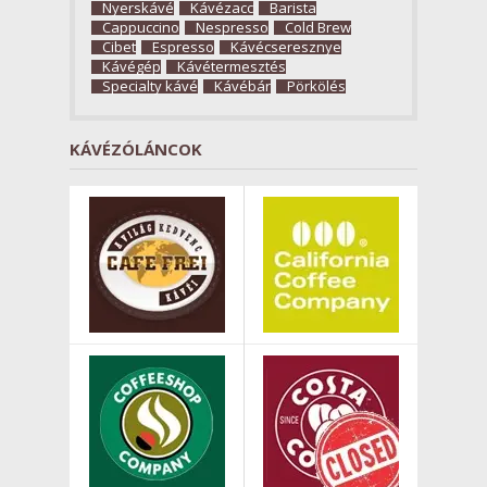
Nyerskávé
Kávézacc
Barista
Cappuccino
Nespresso
Cold Brew
Cibet
Espresso
Kávécseresznye
Kávégép
Kávétermesztés
Specialty kávé
Kávébár
Pörkölés
KÁVÉZÓLÁNCOK