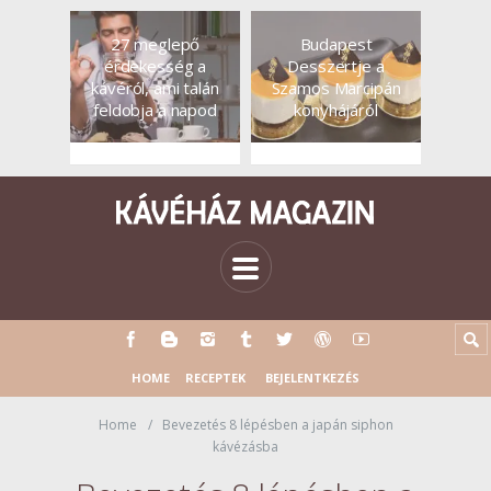
27 meglepő
Budapest
érdekesség a
Desszertje a
kávéról, ami talán
Szamos Marcipán
feldobja a napod
konyhájáról
HOME
RECEPTEK
BEJELENTKEZÉS
Home
Bevezetés 8 lépésben a japán siphon
kávézásba