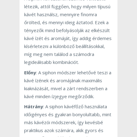
létezik, attól függően, hogy milyen típusú
kávét használsz, mennyire finomra
őrölted, és mennyi ideig áztatod. Ezek a
tényezők mind befolyásolják az elkészült
kávé ízét és aromáját, így addig érdemes
kísérletezni a különböző beállításokkal,
míg meg nem találod a számodra
legideálisabb kombinációt.
Előny
: A siphon módszer lehetővé teszi a
kávé ízének és aromájának maximális
kiaknázását, mivel a zárt rendszerben a
kávé minden ízjegye megőrződik.
Hátrány
: A siphon kávéfőző használata
időigényes és gyakran bonyolultabb, mint
más kávézói módszerek, így kevésbé
praktikus azok számára, akik gyors és