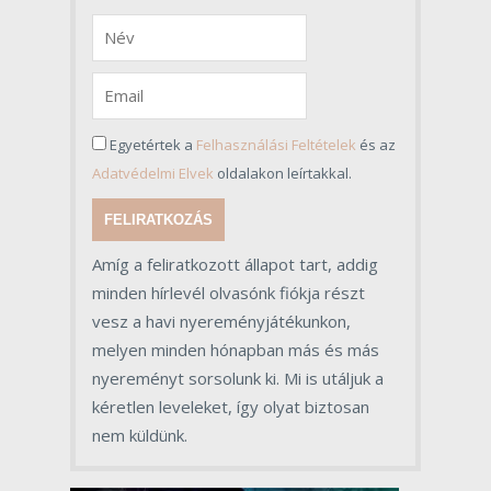
Egyetértek a
Felhasználási Feltételek
és az
Adatvédelmi Elvek
oldalakon leírtakkal.
FELIRATKOZÁS
Amíg a feliratkozott állapot tart, addig
minden hírlevél olvasónk fiókja részt
vesz a havi nyereményjátékunkon,
melyen minden hónapban más és más
nyereményt sorsolunk ki. Mi is utáljuk a
kéretlen leveleket, így olyat biztosan
nem küldünk.