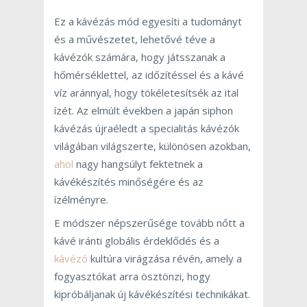
Ez a kávézás mód egyesíti a tudományt
és a művészetet, lehetővé téve a
kávézók számára, hogy játsszanak a
hőmérséklettel, az időzítéssel és a kávé
víz aránnyal, hogy tökéletesítsék az ital
ízét. Az elmúlt években a japán siphon
kávézás újraéledt a specialitás kávézók
világában világszerte, különösen azokban,
ahol
nagy hangsúlyt fektetnek a
kávékészítés minőségére és az
ízélményre.
E módszer népszerűsége tovább nőtt a
kávé iránti globális érdeklődés és a
kávézó
kultúra virágzása révén, amely a
fogyasztókat arra ösztönzi, hogy
kipróbáljanak új kávékészítési technikákat.