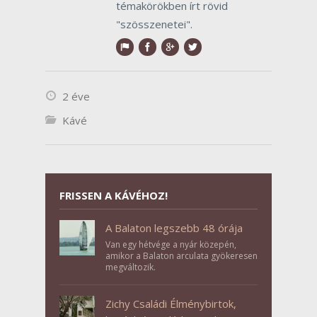
témakörökben írt rövid
"szösszenetei".
2 éve
Kávé
FRISSEN A KÁVÉHOZ!
A Balaton legszebb 48 órája
Van egy hétvége a nyár közepén,
amikor a Balaton arculata gyökeresen
megváltozik.
Zichy Családi Élménybirtok,