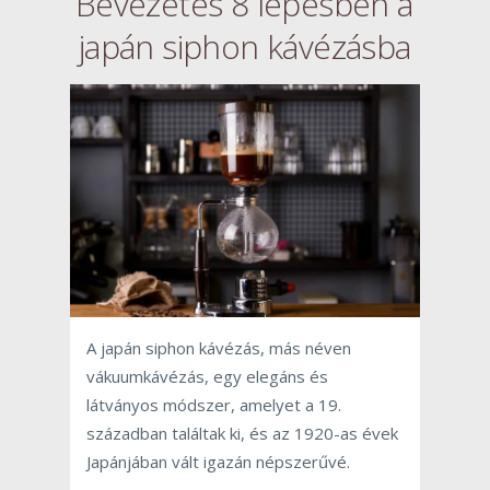
Bevezetés 8 lépésben a
japán siphon kávézásba
A japán siphon kávézás, más néven
vákuumkávézás, egy elegáns és
látványos módszer, amelyet a 19.
században találtak ki, és az 1920-as évek
Japánjában vált igazán népszerűvé.