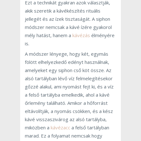
Ezt a technikát gyakran azok választják,
akik szeretik a kávékészítés rituális
jellegét és az ízek tisztaságát. A siphon
módszer nemcsak a kávé ízére gyakorol
mély hatást, hanem a
kávézás
élményére
is.
A módszer lényege, hogy két, egymás
fölött elhelyezkedő edényt használnak,
amelyeket egy siphon cső köt össze. Az
alsó tartályban lévő víz felmelegítésekor
gőzzé alakul, ami nyomást fejt ki, és a víz
a felső tartályba emelkedik, ahol a kávé
őrlemény található. Amikor a hőforrást
eltávolítják, a nyomás csökken, és a kész
kávé visszaszivárog az alsó tartályba,
miközben a
kávézacc
a felső tartályban
marad. Ez a folyamat nemcsak hogy