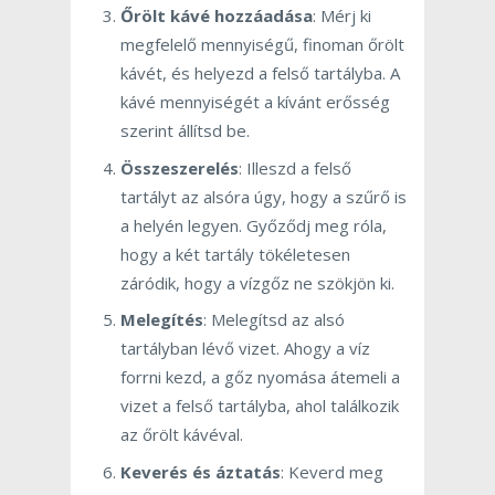
Őrölt kávé hozzáadása
: Mérj ki
megfelelő mennyiségű, finoman őrölt
kávét, és helyezd a felső tartályba. A
kávé mennyiségét a kívánt erősség
szerint állítsd be.
Összeszerelés
: Illeszd a felső
tartályt az alsóra úgy, hogy a szűrő is
a helyén legyen. Győződj meg róla,
hogy a két tartály tökéletesen
záródik, hogy a vízgőz ne szökjön ki.
Melegítés
: Melegítsd az alsó
tartályban lévő vizet. Ahogy a víz
forrni kezd, a gőz nyomása átemeli a
vizet a felső tartályba, ahol találkozik
az őrölt kávéval.
Keverés és áztatás
: Keverd meg