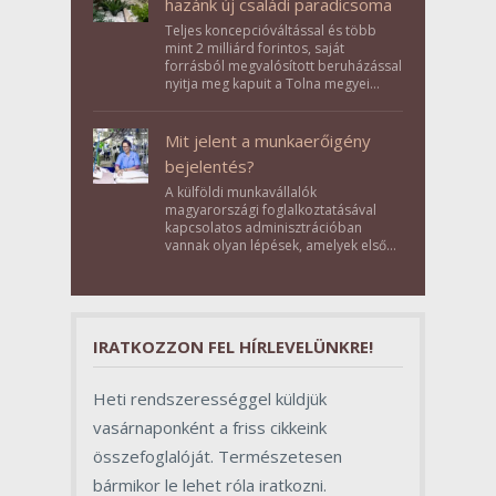
hazánk új családi paradicsoma
Teljes koncepcióváltással és több
mint 2 milliárd forintos, saját
forrásból megvalósított beruházással
nyitja meg kapuit a Tolna megyei
Bikács-Kistápé Ligeten a Zichy Családi
Élménybirtok a mai napon.
Mit jelent a munkaerőigény
bejelentés?
A külföldi munkavállalók
magyarországi foglalkoztatásával
kapcsolatos adminisztrációban
vannak olyan lépések, amelyek első
pillantásra formalitásnak tűnnek,
valójában azonban meghatározó
szerepet töltenek be az egész
folyamat sikerében.
IRATKOZZON FEL HÍRLEVELÜNKRE!
Heti rendszerességgel küldjük
vasárnaponként a friss cikkeink
összefoglalóját. Természetesen
bármikor le lehet róla iratkozni.