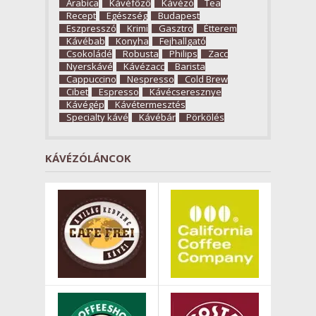
Arabica
Kávéfőző
Kávézó
Tea
Recept
Egészség
Budapest
Eszpresszó
Krimi
Gasztro
Étterem
Kávébab
Konyha
Fejhallgató
Csokoládé
Robusta
Philips
Zacc
Nyerskávé
Kávézacc
Barista
Cappuccino
Nespresso
Cold Brew
Cibet
Espresso
Kávécseresznye
Kávégép
Kávétermesztés
Specialty kávé
Kávébár
Pörkölés
KÁVÉZÓLÁNCOK