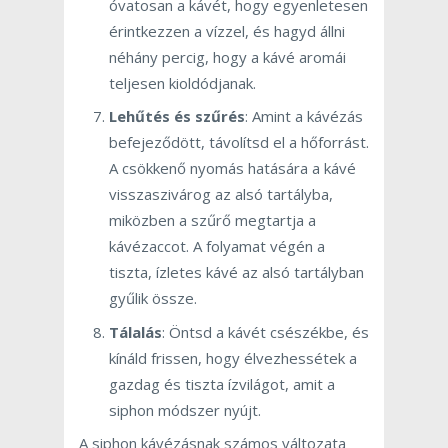
óvatosan a kávét, hogy egyenletesen
érintkezzen a vízzel, és hagyd állni
néhány percig, hogy a kávé aromái
teljesen kioldódjanak.
Lehűtés és szűrés
: Amint a kávézás
befejeződött, távolítsd el a hőforrást.
A csökkenő nyomás hatására a kávé
visszaszivárog az alsó tartályba,
miközben a szűrő megtartja a
kávézaccot. A folyamat végén a
tiszta, ízletes kávé az alsó tartályban
gyűlik össze.
Tálalás
: Öntsd a kávét csészékbe, és
kínáld frissen, hogy élvezhessétek a
gazdag és tiszta ízvilágot, amit a
siphon módszer nyújt.
A siphon kávézásnak számos változata