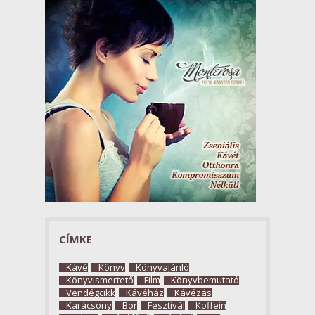
CÍMKE
Kávé
Könyv
Könyvajánló
Könyvismertető
Film
Könyvbemutató
Vendégcikk
Kávéház
Kávézás
Karácsony
Bor
Fesztivál
Koffein