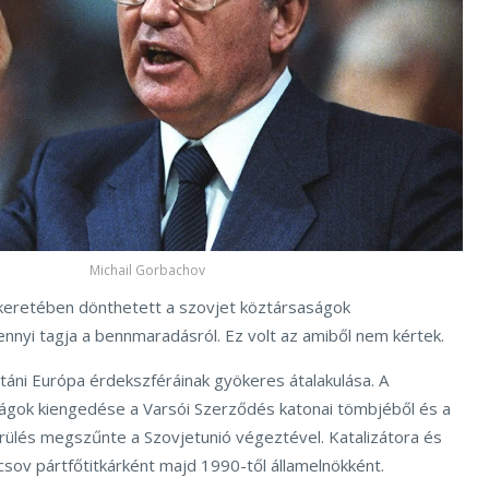
Michail Gorbachov
 keretében dönthetett a szovjet köztársaságok
nyi tagja a bennmaradásról. Ez volt az amiből nem kértek.
táni Európa érdekszféráinak gyökeres átalakulása. A
zágok kiengedése a Varsói Szerződés katonai tömbjéből és a
lés megszűnte a Szovjetunió végeztével. Katalizátora és
acsov pártfőtitkárként majd 1990-től államelnökként.