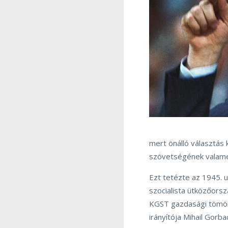
mert önálló választás
szövetségének valamen
Ezt tetézte az 1945. u
szocialista ütközőors
KGST gazdasági tömörü
irányítója Mihail Gorb