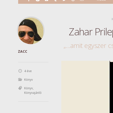
Zahar Pril
„…amit egyszer cs
ZACC
4 éve
Könyv
Könyv
,
Könyvajánló