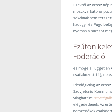
Ezekről az orosz nép 
moszkvai katonai puccs
sokaknak nem tetszett
hadügy- és Pugo belügy
nyomán a puccsot megh
Ezúton kele
Föderáció
és mögé a Független Á
csatlakozott 11), de e
Ideológiailag az orosz
Szovjetunió Kommunista
világhatalmi
stratégiá
elégedetlenek. Az erős 
nemzedékek csalódotta