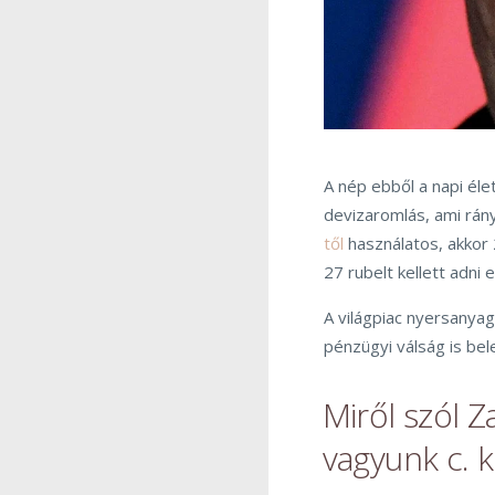
A nép ebből a napi él
devizaromlás, ami rán
től
használatos, akkor 
27 rubelt kellett adni 
A világpiac nyersanyag
pénzügyi válság is bele
Miről szól Z
vagyunk c. 