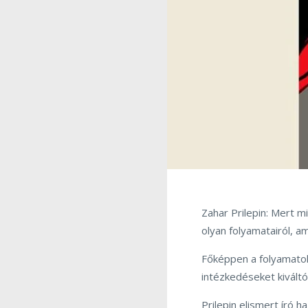
Zahar Prilepin: Mert m
olyan folyamatairól, am
Főképpen a folyamatok
intézkedéseket kivált
Prilepin elismert író 