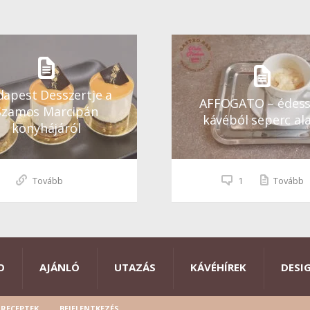
apest Desszertje a
AFFOGATO – édes
Szamos Marcipán
kávéból seperc ala
konyhájáról
Tovább
1
Tovább
O
AJÁNLÓ
UTAZÁS
KÁVÉHÍREK
DESI
RECEPTEK
BEJELENTKEZÉS