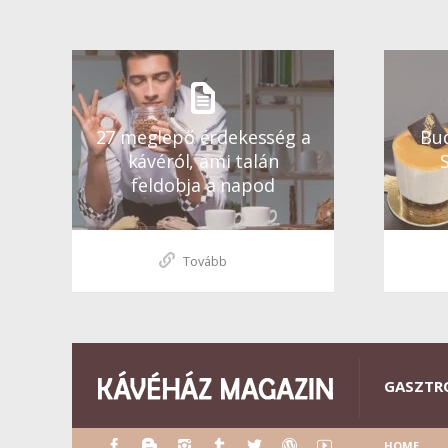
27 meglepő érdekesség a
Bud
kávéról, ami talán
feldobja a napod
Tovább
GASZTR
HOME