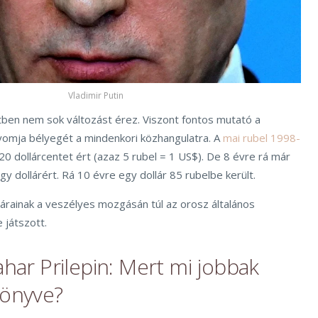
Vladimir Putin
etben nem sok változást érez. Viszont fontos mutató a
yomja bélyegét a mindenkori közhangulatra. A
mai rubel 1998-
20 dollárcentet ért (azaz 5 rubel = 1 US$). De 8 évre rá már
egy dollárért. Rá 10 évre egy dollár 85 rubelbe került.
árainak a veszélyes mozgásán túl az orosz általános
 játszott.
ahar Prilepin: Mert mi jobbak
könyve?