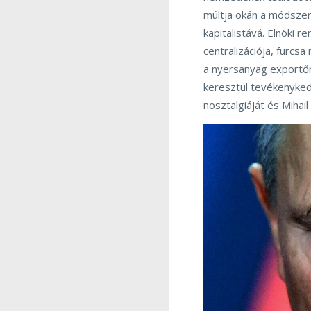
múltja okán a módsze
kapitalistává. Elnöki
centralizációja, furcs
a nyersanyag exportőr 
keresztül tevékenykedn
nosztalgiáját és Mihai