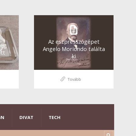
Az eszpresszógépet
ség
Angelo Moriondo találta
tt
ki
Tovább
GN
DIVAT
TECH