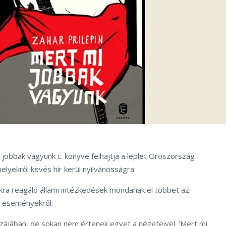
i jobbak vagyunk c. könyve felhajtja a leplet Oroszország
elyekről kevés hír kerül nyilvánosságra.
ra reagáló állami intézkedések mondanak el többet az
ó eseményekről.
hazájában, de sokan nem értenek egyet a nézeteivel. ’Mert mi