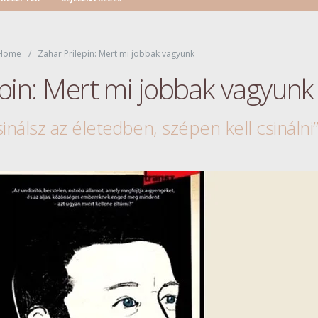
Home
Zahar Prilepin: Mert mi jobbak vagyunk
epin: Mert mi jobbak vagyunk
inálsz az életedben, szépen kell csinálni