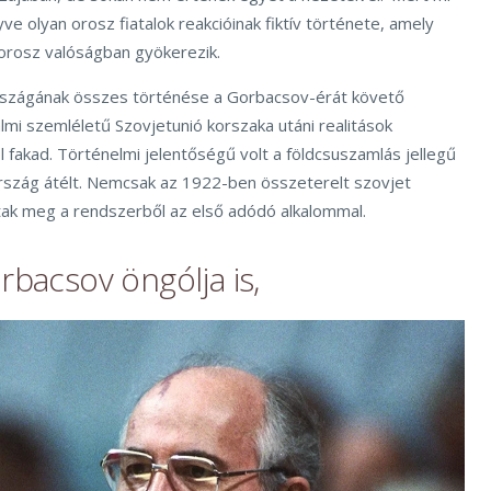
ve olyan orosz fiatalok reakcióinak fiktív története, amely
orosz valóságban gyökerezik.
rszágának összes történése a Gorbacsov-érát követő
lmi szemléletű Szovjetunió korszaka utáni realitások
fakad. Történelmi jelentőségű volt a földcsuszamlás jellegű
rszág átélt. Nemcsak az 1922-ben összeterelt szovjet
ak meg a rendszerből az első adódó alkalommal.
rbacsov öngólja is,