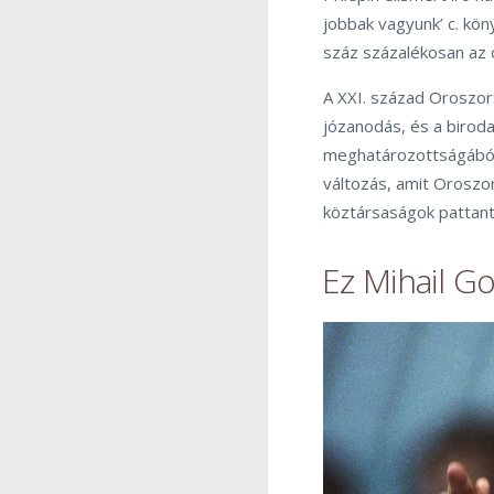
jobbak vagyunk’ c. köny
száz százalékosan az 
A XXI. század Oroszo
józanodás, és a biroda
meghatározottságából 
változás, amit Oroszo
köztársaságok pattant
Ez Mihail Go