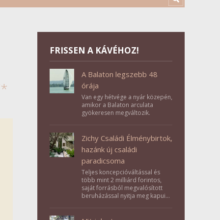
FRISSEN A KÁVÉHOZ!
A Balaton legszebb 48
”*
órája
Van egy hétvége a nyár közepén,
amikor a Balaton arculata
gyökeresen megváltozik.
Zichy Családi Élménybirtok,
hazánk új családi
paradicsoma
Teljes koncepcióváltással és
több mint 2 milliárd forintos,
saját forrásból megvalósított
beruházással nyitja meg kapuit a
Tolna megyei Bikács-Kistápé
Ligeten a Zichy Családi
Élménybirtok a mai napon.