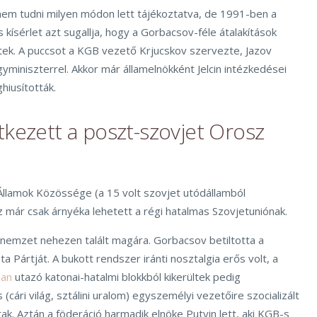
nem tudni milyen módon lett tájékoztatva, de 1991-ben a
 kísérlet azt sugallja, hogy a Gorbacsov-féle átalakítások
ek. A puccsot a KGB vezető Krjucskov szervezte, Jazov
miniszterrel. Akkor már államelnökként Jelcin intézkedései
iusították.
tkezett a poszt-szovjet Orosz
llamok Közössége (a 15 volt szovjet utódállamból
z már csak árnyéka lehetett a régi hatalmas Szovjetuniónak.
 nemzet nehezen talált magára. Gorbacsov betiltotta a
 Pártját. A bukott rendszer iránti nosztalgia erős volt, a
ban
utazó katonai-hatalmi blokkból kikerültek pedig
(cári világ, sztálini uralom) egyszemélyi vezetőire szocializált
k. Aztán a föderáció harmadik elnöke Putyin lett, aki KGB-s