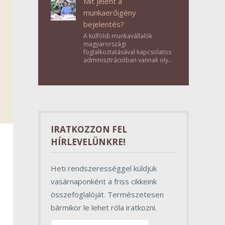
Mit jelent a
munkaerőigény
bejelentés?
A külföldi munkavállalók
magyarországi
foglalkoztatásával kapcsolatos
adminisztrációban vannak olyan
lépések, amelyek első
pillantásra formalitásnak tűnnek,
valójában azonban
meghatározó szerepet töltenek
be az egész folyamat sikerében.
IRATKOZZON FEL
HÍRLEVELÜNKRE!
Heti rendszerességgel küldjük
vasárnaponként a friss cikkeink
összefoglalóját. Természetesen
bármikor le lehet róla iratkozni.