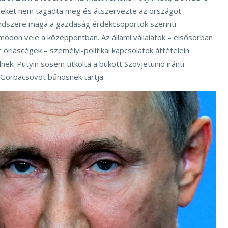
reket nem tagadta meg és átszervezte az országot
 rendszere maga a gazdaság érdekcsoportok szerinti
a módon vele a középpontban. Az állami vállalatok – elsősorban
óriáscégek – személyi-politikai kapcsolatok áttételein
ek. Putyin sosem titkolta a bukott Szovjetunió iránti
l Gorbacsovot bűnösnek tartja.