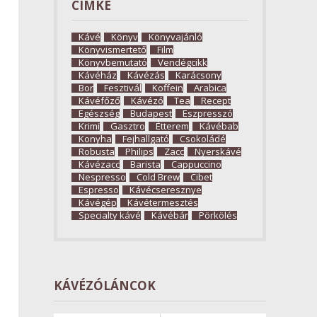
CÍMKE
Kávé
Könyv
Könyvajánló
Könyvismertető
Film
Könyvbemutató
Vendégcikk
Kávéház
Kávézás
Karácsony
Bor
Fesztivál
Koffein
Arabica
Kávéfőző
Kávézó
Tea
Recept
Egészség
Budapest
Eszpresszó
Krimi
Gasztro
Étterem
Kávébab
Konyha
Fejhallgató
Csokoládé
Robusta
Philips
Zacc
Nyerskávé
Kávézacc
Barista
Cappuccino
Nespresso
Cold Brew
Cibet
Espresso
Kávécseresznye
Kávégép
Kávétermesztés
Specialty kávé
Kávébár
Pörkölés
KÁVÉZÓLÁNCOK