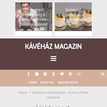
27 meglepő
Budapest
érdekesség a
Desszertje a
kávéról, ami talán
Szamos Marcipán
feldobja a napod
konyhájáról
HOME
RECEPTEK
BEJELENTKEZÉS
Home
Voldemort előzményfilm – Új Harry Potter
szenzáció