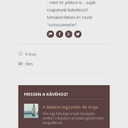
- mint itt jobbra is - saját
csapatunk különböző
témakörökben írt rövid
"szösszenetei".
9 éve
Film
FRISSEN A KÁVÉHOZ!
A Balaton legszebb 48 órája
Van egy hétvége a nyár közepén,
amikor a Balaton arculata gyökeresen
megváltozik.