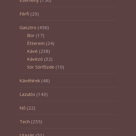
Esemény
(150)
Férfi
(23)
Gasztro
(456)
Bor
(17)
Étterem
(24)
Kávé
(238)
Kávézó
(32)
Sör Sörfőzde
(10)
Kávéhírek
(48)
Lazulós
(143)
Nő
(22)
Tech
(255)
Utazás
(51)