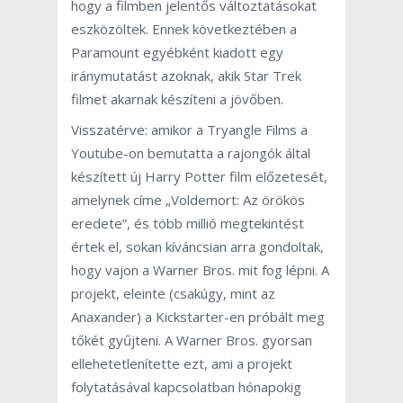
hogy a filmben jelentős változtatásokat
eszközöltek. Ennek következtében a
Paramount egyébként kiadott egy
iránymutatást azoknak, akik Star Trek
filmet akarnak készíteni a jövőben.
Visszatérve: amikor a Tryangle Films a
Youtube-on bemutatta a rajongók által
készített új Harry Potter film előzetesét,
amelynek címe „Voldemort: Az örökös
eredete”, és több millió megtekintést
értek el, sokan kíváncsian arra gondoltak,
hogy vajon a Warner Bros. mit fog lépni. A
projekt, eleinte (csakúgy, mint az
Anaxander) a Kickstarter-en próbált meg
tőkét gyűjteni. A Warner Bros. gyorsan
ellehetetlenítette ezt, ami a projekt
folytatásával kapcsolatban hónapokig