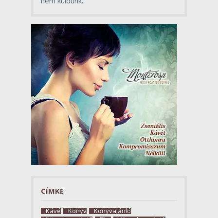
nem küldünk.
CÍMKE
Kávé
Könyv
Könyvajánló