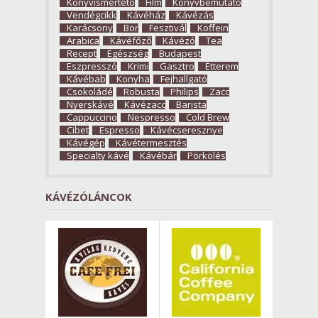
Könyvismertető
Film
Könyvbemutató
Vendégcikk
Kávéház
Kávézás
Karácsony
Bor
Fesztivál
Koffein
Arabica
Kávéfőző
Kávézó
Tea
Recept
Egészség
Budapest
Eszpresszó
Krimi
Gasztro
Étterem
Kávébab
Konyha
Fejhallgató
Csokoládé
Robusta
Philips
Zacc
Nyerskávé
Kávézacc
Barista
Cappuccino
Nespresso
Cold Brew
Cibet
Espresso
Kávécseresznye
Kávégép
Kávétermesztés
Specialty kávé
Kávébár
Pörkölés
KÁVÉZÓLÁNCOK