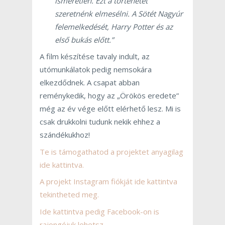
ismeretlen. Ezt a történetet
szeretnénk elmesélni. A Sötét Nagyúr
felemelkedését, Harry Potter és az
első bukás előtt.”
A film készítése tavaly indult, az
utómunkálatok pedig nemsokára
elkezdődnek. A csapat abban
reménykedik, hogy az „Örökös eredete”
még az év vége előtt elérhető lesz. Mi is
csak drukkolni tudunk nekik ehhez a
szándékukhoz!
Te is támogathatod a projektet anyagilag
ide kattintva.
A projekt Instagram fiókját ide kattintva
tekintheted meg.
Ide kattintva pedig Facebook-on is
rajongójuk lehetsz.