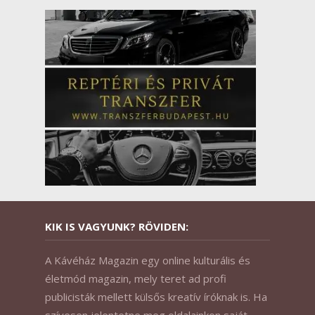
KIK IS VAGYUNK? RÖVIDEN:
A Kávéház Magazin egy online kulturális és
életmód magazin, mely teret ad profi
publicisták mellett külsős kreatív íróknak is. Ha
szívesen jelentetne meg oldalainkon saját