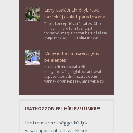
Zichy Családi Élménybirtok,
hazánk új családi paradicsoma
Teljes koncepcióváltással és több
mint 2 milliárd forintos, saját
forrásból megvalósított beruházással
nyitja meg kapuit a Tolna megyei
Bikács-Kistápé Ligeten a Zichy Családi
Élménybirtok a mai napon.
Mit jelent a munkaerőigény
bejelentés?
A külföldi munkavállalók
magyarországi foglalkoztatásával
kapcsolatos adminisztrációban
vannak olyan lépések, amelyek első
pillantásra formalitásnak tűnnek,
valójában azonban meghatározó
szerepet töltenek be az egész
folyamat sikerében.
IRATKOZZON FEL HÍRLEVELÜNKRE!
Heti rendszerességgel küldjük
vasárnaponként a friss cikkeink