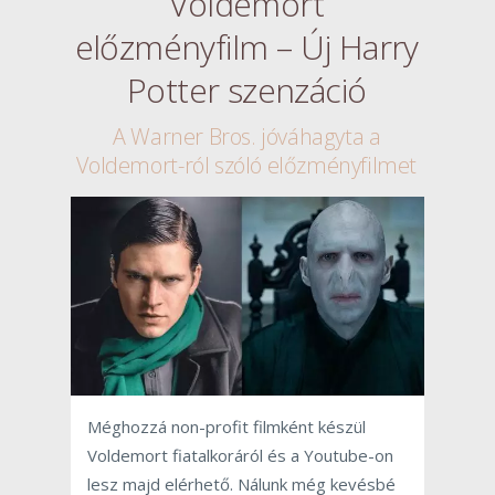
Voldemort
előzményfilm – Új Harry
Potter szenzáció
A Warner Bros. jóváhagyta a
Voldemort-ról szóló előzményfilmet
Méghozzá non-profit filmként készül
Voldemort fiatalkoráról és a Youtube-on
lesz majd elérhető. Nálunk még kevésbé