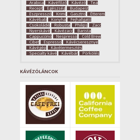
Arabica
Kávéfőző
Kávézó
Tea
Recept
Egészség
Budapest
Eszpresszó
Krimi
Gasztro
Étterem
Kávébab
Konyha
Fejhallgató
Csokoládé
Robusta
Philips
Zacc
Nyerskávé
Kávézacc
Barista
Cappuccino
Nespresso
Cold Brew
Cibet
Espresso
Kávécseresznye
Kávégép
Kávétermesztés
Specialty kávé
Kávébár
Pörkölés
KÁVÉZÓLÁNCOK