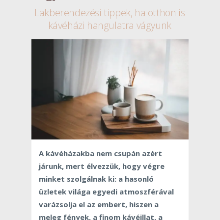
Lakberendezési tippek, ha otthon is
kávéházi hangulatra vágyunk
A kávéházakba nem csupán azért
járunk, mert élvezzük, hogy végre
minket szolgálnak ki: a hasonló
üzletek világa egyedi atmoszférával
varázsolja el az embert, hiszen a
meleg fények, a finom kávéillat, a