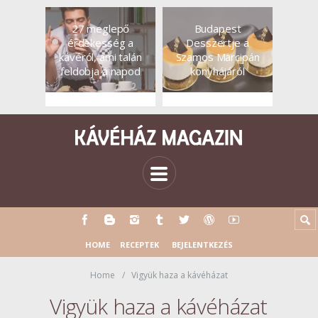
27 meglepő
Budapest
érdekesség a
Desszertje a
kávéról, ami talán
Szamos Marcipán
feldobja a napod
konyhájáról
HOME
RECEPTEK
BEJELENTKEZÉS
Home
Vigyük haza a kávéházat
Vigyük haza a kávéházat