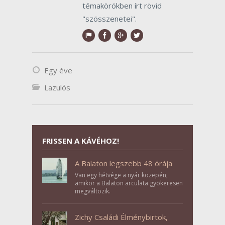
témakörökben írt rövid
"szösszenetei".
Egy éve
Lazulós
FRISSEN A KÁVÉHOZ!
A Balaton legszebb 48 órája
Van egy hétvége a nyár közepén,
amikor a Balaton arculata gyökeresen
megváltozik.
Zichy Családi Élménybirtok,