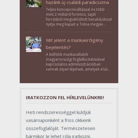
hazánk új családi paradicsoma
Teljes koncepcióváltással és több
mint 2 milliárd forintos, saját
forrásból megvalósított beruházással
nyitja meg kapuit a Tolna megyei
Bikács-Kistápé Ligeten a Zichy Családi
Élménybirtok a mai napon.
Mit jelent a munkaerőigény
bejelentés?
A külföldi munkavállalók
magyarországi foglalkoztatásával
kapcsolatos adminisztrációban
vannak olyan lépések, amelyek első
pillantásra formalitásnak tűnnek,
valójában azonban meghatározó
szerepet töltenek be az egész
folyamat sikerében.
IRATKOZZON FEL HÍRLEVELÜNKRE!
Heti rendszerességgel küldjük
vasárnaponként a friss cikkeink
összefoglalóját. Természetesen
bármikor le lehet róla iratkozni.