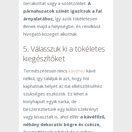
terrakottát vagy a sötétzöldet.
A
párnahuzatok színét igazítsuk a fal
árnyalatához,
így azok tökéletesen
illenek majd a helyiségbe, és rendkívül
hívogató közeget alkotnak.
5. Válasszuk ki a tökéletes
kiegészítőket
Természetesen nincs
kávéház
kávé
nélkül, így találjuk ki azt, hogy hol
kaphatnak helyet az ital elkészítéséhez
szükséges eszközök. Ez lehet a
konyhapult egyik sarka, de
beszerezhetünk egy külön szekrényt
vagy kisasztalt is, ahol elfér
a kávéfőző,
néhány dekoratív bögre és csésze,