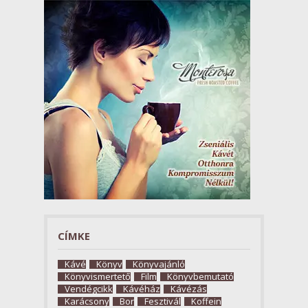
CÍMKE
Kávé
Könyv
Könyvajánló
Könyvismertető
Film
Könyvbemutató
Vendégcikk
Kávéház
Kávézás
Karácsony
Bor
Fesztivál
Koffein