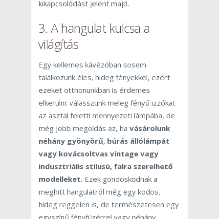
kikapcsolódást jelent majd.
3. A hangulat kulcsa a
világítás
Egy kellemes kávézóban sosem
találkozunk éles, hideg fényekkel, ezért
ezeket otthonunkban is érdemes
elkerülni: válasszunk meleg fényű izzókat
az asztal feletti mennyezeti lámpába, de
még jobb megoldás az, ha
vásárolunk
néhány gyönyörű, búrás állólámpát
vagy kovácsoltvas vintage vagy
indusztriális stílusú, falra szerelhető
modelleket.
Ezek gondoskodnak a
meghitt hangulatról még egy ködös,
hideg reggelen is, de természetesen egy
egyszínű fényfüzérrel vagy néhány