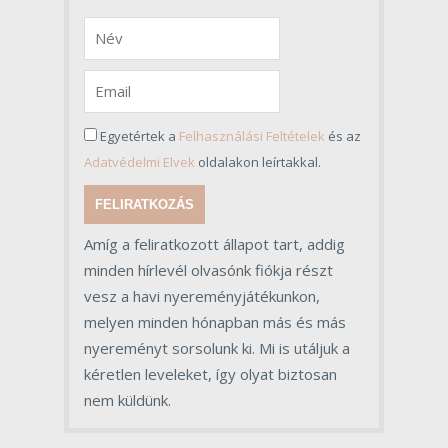
Egyetértek a
Felhasználási Feltételek
és az
Adatvédelmi Elvek
oldalakon leírtakkal.
FELIRATKOZÁS
Amíg a feliratkozott állapot tart, addig
minden hírlevél olvasónk fiókja részt
vesz a havi nyereményjátékunkon,
melyen minden hónapban más és más
nyereményt sorsolunk ki. Mi is utáljuk a
kéretlen leveleket, így olyat biztosan
nem küldünk.