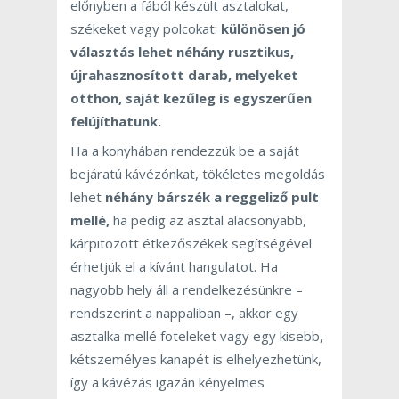
előnyben a fából készült asztalokat,
székeket vagy polcokat:
különösen jó
választás lehet néhány rusztikus,
újrahasznosított darab, melyeket
otthon, saját kezűleg is egyszerűen
felújíthatunk.
Ha a konyhában rendezzük be a saját
bejáratú kávézónkat, tökéletes megoldás
lehet
néhány bárszék a reggeliző pult
mellé,
ha pedig az asztal alacsonyabb,
kárpitozott étkezőszékek segítségével
érhetjük el a kívánt hangulatot. Ha
nagyobb hely áll a rendelkezésünkre –
rendszerint a nappaliban –, akkor egy
asztalka mellé foteleket vagy egy kisebb,
kétszemélyes kanapét is elhelyezhetünk,
így a kávézás igazán kényelmes