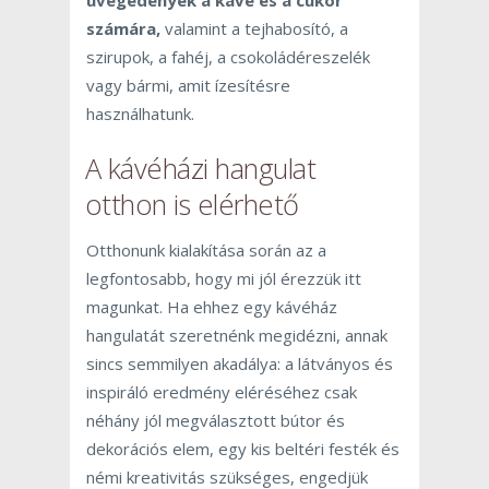
üvegedények a kávé és a cukor
számára,
valamint a tejhabosító, a
szirupok, a fahéj, a csokoládéreszelék
vagy bármi, amit ízesítésre
használhatunk.
A kávéházi hangulat
otthon is elérhető
Otthonunk kialakítása során az a
legfontosabb, hogy mi jól érezzük itt
magunkat. Ha ehhez egy kávéház
hangulatát szeretnénk megidézni, annak
sincs semmilyen akadálya: a látványos és
inspiráló eredmény eléréséhez csak
néhány jól megválasztott bútor és
dekorációs elem, egy kis beltéri festék és
némi kreativitás szükséges, engedjük