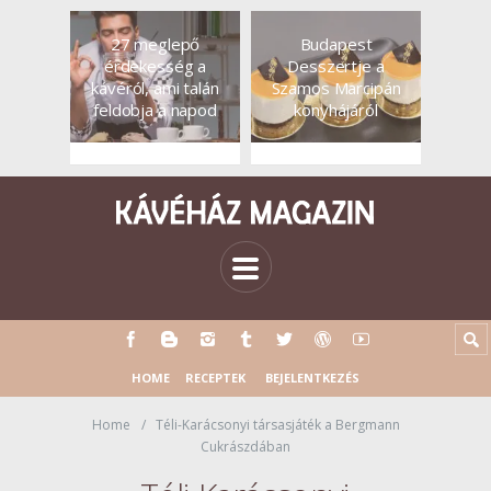
27 meglepő
Budapest
érdekesség a
Desszertje a
kávéról, ami talán
Szamos Marcipán
feldobja a napod
konyhájáról
HOME
RECEPTEK
BEJELENTKEZÉS
Home
Téli-Karácsonyi társasjáték a Bergmann
Cukrászdában