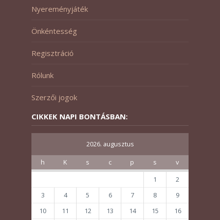
Nyereményjáték
Önkéntesség
Regisztráció
Rólunk
Szerzői jogok
CIKKEK NAPI BONTÁSBAN:
2026. augusztus
h
K
s
c
p
s
v
1
2
3
4
5
6
7
8
9
10
11
12
13
14
15
16