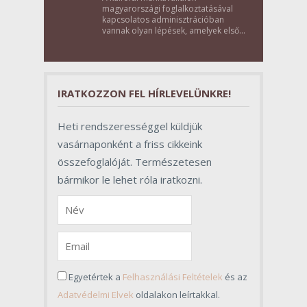
magyarországi foglalkoztatásával
kapcsolatos adminisztrációban
vannak olyan lépések, amelyek első
pillantásra formalitásnak tűnnek,
valójában azonban meghatározó
szerepet töltenek be az egész
folyamat sikerében.
IRATKOZZON FEL HÍRLEVELÜNKRE!
Heti rendszerességgel küldjük
vasárnaponként a friss cikkeink
összefoglalóját. Természetesen
bármikor le lehet róla iratkozni.
Egyetértek a
Felhasználási Feltételek
és az
Adatvédelmi Elvek
oldalakon leírtakkal.