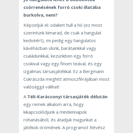
csörrenésének forró csoki illatába
burkolva, nem?
Képzeljük el: odakint hull a hó (ez most
szerintünk kimarad, de csak a hangulat
kedvéért), mi pedig egy hangulatos
kávéházban ülünk, barátainkkal vagy
családunkkal, kezünkben egy forró
csokival vagy egy finom teával, és egy
izgalmas társasjátékkal. Ez a Bergmann
Cukrászda meghitt atmoszférájában most
valósággá válihat!
A
Téli-Karácsonyi társasjáték délután
egy remek alkalom arra, hogy
kikapcsolódjunk a mindennapok
rohanásából, és átadjuk magunkat a
játékok örömének. A programot Révész