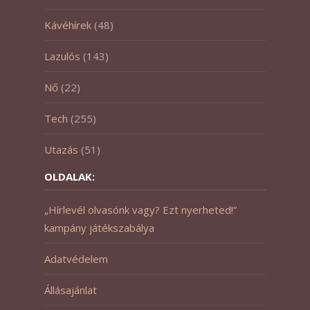
Kávéhírek
(48)
Lazulós
(143)
Nő
(22)
Tech
(255)
Utazás
(51)
OLDALAK:
„Hírlevél olvasónk vagy? Ezt nyerheted!”
kampány játékszabálya
Adatvédelem
Állásajánlat