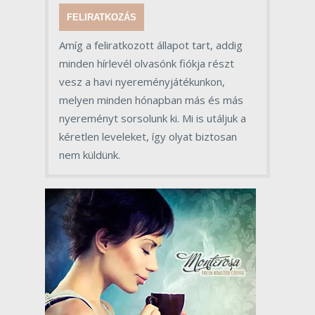
FELIRATKOZÁS
Amíg a feliratkozott állapot tart, addig
minden hírlevél olvasónk fiókja részt
vesz a havi nyereményjátékunkon,
melyen minden hónapban más és más
nyereményt sorsolunk ki. Mi is utáljuk a
kéretlen leveleket, így olyat biztosan
nem küldünk.