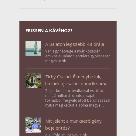
FRISSEN A KÁVÉHOZ!
A Balaton legszebb 48 órája
Van egy hétvége a nyár közepén,
amikor a Balaton arculata gyökeresen
megváltozik.
Zichy Családi Élménybirtok,
hazánk új családi paradicsoma
Teljes koncepcióváltással és több
mint 2 milliárd forintos, saját
forrásból megvalósított beruházással
nyitja meg kapuit a Tolna megyei
Bikács-Kistápé Ligeten a Zichy Családi
Élménybirtok a mai napon.
Mit jelent a munkaerőigény
bejelentés?
A külföldi munkavállalók