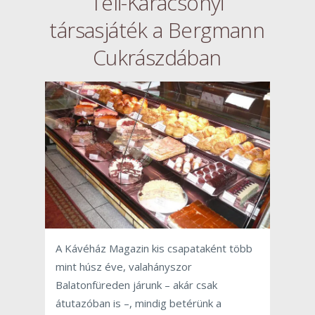
Téli-Karácsonyi
társasjáték a Bergmann
Cukrászdában
A Kávéház Magazin kis csapataként több
mint húsz éve, valahányszor
Balatonfüreden járunk – akár csak
átutazóban is –, mindig betérünk a