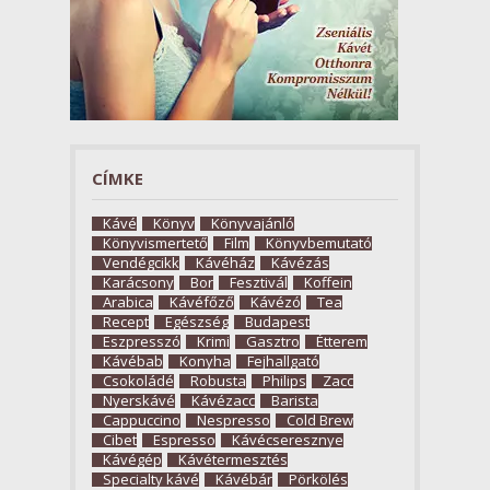
CÍMKE
Kávé
Könyv
Könyvajánló
Könyvismertető
Film
Könyvbemutató
Vendégcikk
Kávéház
Kávézás
Karácsony
Bor
Fesztivál
Koffein
Arabica
Kávéfőző
Kávézó
Tea
Recept
Egészség
Budapest
Eszpresszó
Krimi
Gasztro
Étterem
Kávébab
Konyha
Fejhallgató
Csokoládé
Robusta
Philips
Zacc
Nyerskávé
Kávézacc
Barista
Cappuccino
Nespresso
Cold Brew
Cibet
Espresso
Kávécseresznye
Kávégép
Kávétermesztés
Specialty kávé
Kávébár
Pörkölés