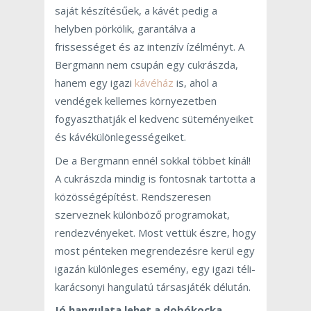
saját készítésűek, a kávét pedig a
helyben pörkölik, garantálva a
frissességet és az intenzív ízélményt. A
Bergmann nem csupán egy cukrászda,
hanem egy igazi
kávéház
is, ahol a
vendégek kellemes környezetben
fogyaszthatják el kedvenc süteményeiket
és kávékülönlegességeiket.
De a Bergmann ennél sokkal többet kínál!
A cukrászda mindig is fontosnak tartotta a
közösségépítést. Rendszeresen
szerveznek különböző programokat,
rendezvényeket. Most vettük észre, hogy
most pénteken megrendezésre kerül egy
igazán különleges esemény, egy igazi téli-
karácsonyi hangulatú társasjáték délután.
Jó hangulata lehet a dobókocka