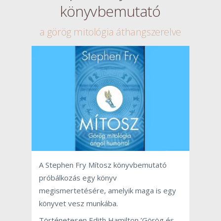
könyvbemutató
a görög mitológia áthangszerelve
A Stephen Fry Mítosz könyvbemutató
próbálkozás egy könyv
megismertetésére, amelyik maga is egy
könyvet vesz munkába.
Történetesen Edith Hamilton ’Görög és