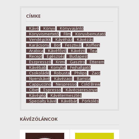
CÍMKE
Kávé
Könyv
Könyvajánló
Könyvismertető
Film
Könyvbemutató
Vendégcikk
Kávéház
Kávézás
Karácsony
Bor
Fesztivál
Koffein
Arabica
Kávéfőző
Kávézó
Tea
Recept
Egészség
Budapest
Eszpresszó
Krimi
Gasztro
Étterem
Kávébab
Konyha
Fejhallgató
Csokoládé
Robusta
Philips
Zacc
Nyerskávé
Kávézacc
Barista
Cappuccino
Nespresso
Cold Brew
Cibet
Espresso
Kávécseresznye
Kávégép
Kávétermesztés
Specialty kávé
Kávébár
Pörkölés
KÁVÉZÓLÁNCOK