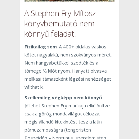
A Stephen Fry Mítosz
könyvbemutató nem
könnyű feladat.
Fizikailag sem
. A 400+ oldalas vaskos
kötet nagyalakú, nem szokványos méret.
Nem hangyabetűkkel szedték és a
tömege ⅔ kilót nyom. Hanyatt olvasva
mellkasi támaszként légzési nehézséget
válthat ki.
Szellemileg végképp nem
könnyű
.
Jóllehet Stephen Fry munkája elkülönítve
csak a görög mondavilágot célozza,
mégis állandó kitekintést tesz a latin
párhuzamosságra (tengeristen
Poszeidón – Neptunus, szerelemisten