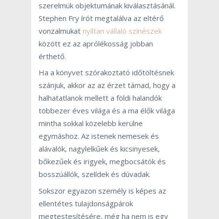
szerelmük objektumának kiválasztásánál.
Stephen Fry írót megtalálva az eltérő
vonzalmukat
nyíltan vállaló színészek
között ez az aprólékosság jobban
érthető.
Ha a könyvet szórakoztató időtöltésnek
szánjuk, akkor az az érzet támad, hogy a
halhatatlanok mellett a földi halandók
többezer éves világa és a ma élők világa
mintha sokkal közelebb kerülne
egymáshoz. Az istenek nemesek és
alávalók, nagylelkűek és kicsinyesek,
bőkezűek és irigyek, megbocsátók és
bosszúállók, szelídek és dúvadak.
Sokszor egyazon személy is képes az
ellentétes tulajdonságpárok
megtestesítésére, még ha nem is egy