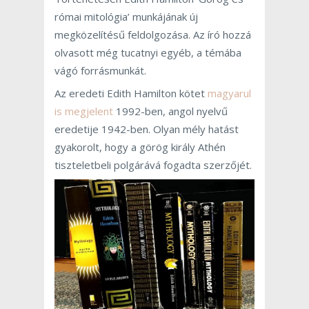
római mitológia’ munkájának új
megközelítésű feldolgozása. Az író hozzá
olvasott még tucatnyi egyéb, a témába
vágó forrásmunkát.
Az eredeti Edith Hamilton kötet
magyarul
is megjelent
1992-ben, angol nyelvű
eredetije 1942-ben. Olyan mély hatást
gyakorolt, hogy a görög király Athén
tiszteletbeli polgárává fogadta szerzőjét.