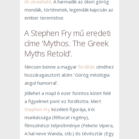
itt olvasható
. A harmadik az ókori görög
mondák, történetek, legendák kapcsán az
ember teremtése.
A Stephen Fry mű eredeti
címe ’Mythos. The Greek
Myths Retold’.
Nincsen benne a magyar
fordítás
címéhez
hozzáragasztott alcím: ’Görög mitológia
angol humorral’.
Jóllehet a majd 6 ezer forintos kötet felé
a figyelmet pont ez fordította. Mert
Stephen Fry
közéleti figurája, írói
munkássága (féltucat regény),
filmszínészi teljesítménye (Fekete Vipera,
A hal neve Wanda, stb.) és tévésztár (Egy