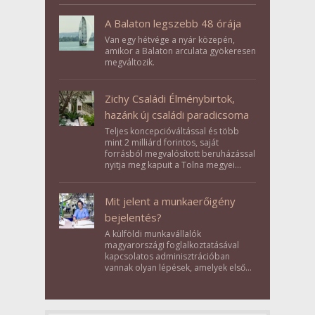
A Balaton legszebb 48 órája
Van egy hétvége a nyár közepén,
amikor a Balaton arculata gyökeresen
megváltozik.
Zichy Családi Élménybirtok,
hazánk új családi paradicsoma
Teljes koncepcióváltással és több
mint 2 milliárd forintos, saját
forrásból megvalósított beruházással
nyitja meg kapuit a Tolna megyei
Bikács-Kistápé Ligeten a Zichy Családi
Élménybirtok a mai napon.
Mit jelent a munkaerőigény
bejelentés?
A külföldi munkavállalók
magyarországi foglalkoztatásával
kapcsolatos adminisztrációban
vannak olyan lépések, amelyek első
pillantásra formalitásnak tűnnek,
valójában azonban meghatározó
szerepet töltenek be az egész
folyamat sikerében.