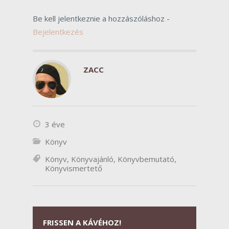
Be kell jelentkeznie a hozzászóláshoz -
Bejelentkezés
ZACC
3 éve
Könyv
Könyv
,
Könyvajánló
,
Könyvbemutató
,
Könyvismertető
FRISSEN A KÁVÉHOZ!