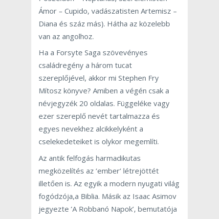
Ámor – Cupido, vadászatisten Artemisz –
Diana és száz más). Hátha az közelebb
van az angolhoz.
Ha a Forsyte Saga szövevényes
családregény a három tucat
szereplőjével, akkor mi Stephen Fry
Mítosz könyve? Amiben a végén csak a
névjegyzék 20 oldalas. Függeléke vagy
ezer szereplő nevét tartalmazza és
egyes nevekhez alcikkelyként a
cselekedeteiket is olykor megemlíti.
Az antik felfogás harmadikutas
megközelítés az ’ember’ létrejöttét
illetően is. Az egyik a modern nyugati világ
fogódzója,a Biblia. Másik az Isaac Asimov
jegyezte ’A Robbanó Napok’, bemutatója