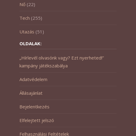
Nő
(22)
Tech
(255)
Utazás
(51)
OLDALAK:
„Hírlevél olvasónk vagy? Ezt nyerheted!”
kampány játékszabálya
Adatvédelem
Állásajánlat
Bejelentkezés
Elfelejtett jelszó
Felhasználási Feltételek