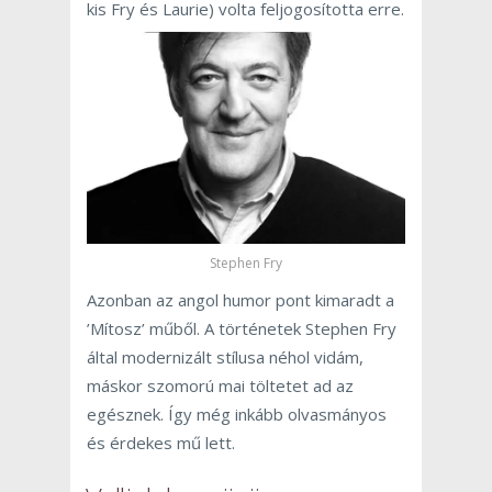
kis Fry és Laurie) volta feljogosította erre.
Stephen Fry
Azonban az angol humor pont kimaradt a
’Mítosz’ műből. A történetek Stephen Fry
által modernizált stílusa néhol vidám,
máskor szomorú mai töltetet ad az
egésznek. Így még inkább olvasmányos
és érdekes mű lett.