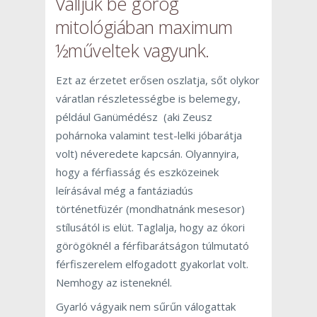
Valljuk be görög
mitológiában maximum
½műveltek vagyunk.
Ezt az érzetet erősen oszlatja, sőt olykor
váratlan részletességbe is belemegy,
például Ganümédész (aki Zeusz
pohárnoka valamint test-lelki jóbarátja
volt) néveredete kapcsán. Olyannyira,
hogy a férfiasság és eszközeinek
leírásával még a fantáziadús
történetfüzér (mondhatnánk mesesor)
stílusától is elüt. Taglalja, hogy az ókori
görögöknél a férfibarátságon túlmutató
férfiszerelem elfogadott gyakorlat volt.
Nemhogy az isteneknél.
Gyarló vágyaik nem sűrűn válogattak