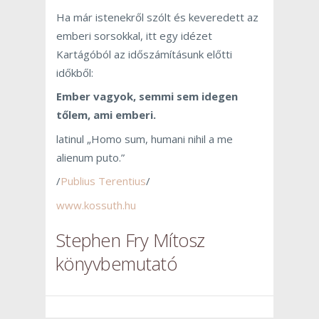
Ha már istenekről szólt és keveredett az
emberi sorsokkal, itt egy idézet
Kartágóból az időszámításunk előtti
időkből:
Ember vagyok, semmi sem idegen
tőlem, ami emberi.
latinul „Homo sum, humani nihil a me
alienum puto.”
/
Publius Terentius
/
www.kossuth.hu
Stephen Fry Mítosz
könyvbemutató