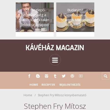
27 meglepő
Budapest
érdekesség a
Desszertje a
kávéról, ami talán
Szamos Marcipán
feldobja a napod
konyhájáról
HOME
RECEPTEK
BEJELENTKEZÉS
Home
Stephen Fry Mítosz könyvbemutató
Stephen Fry Mítosz