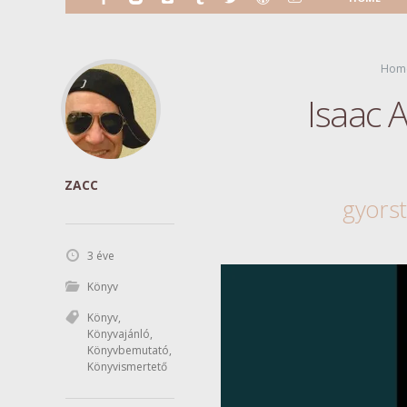
Hom
Isaac 
ZACC
gyorst
3 éve
Könyv
Könyv
,
Könyvajánló
,
Könyvbemutató
,
Könyvismertető