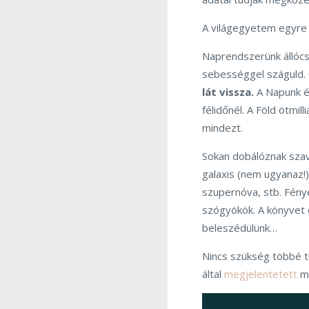
A világegyetem egyre
Naprendszerünk állócs
sebességgel száguld. G
lát vissza.
A Napunk él
félidőnél. A Föld ötmil
mindezt.
Sokan dobálóznak szav
galaxis (nem ugyanaz!),
szupernóva, stb. Fény
szógyökök. A könyvet o
beleszédülünk…
Nincs szükség többé tu
által
megjelentetett
m