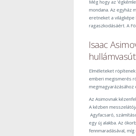
Még hogy az ’égkémlel
mondana. Az egyház má
eretneket a világképe 
ragaszkodásáért. A Fö
Isaac Asim
hullámvasút
Elméleteket röpítene
emberi megismerés rögö
megmagyarázásához ő i
Az Asimovnak kézenfe
A kézben messzelátójá
Agyfacsaró, számításo
egy új alakba. Az óko
fennmaradásával, míg 