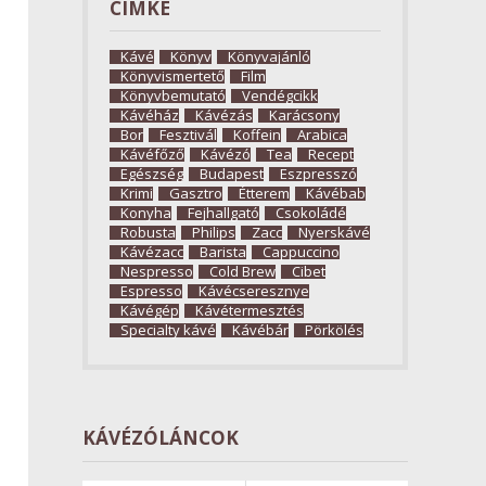
CÍMKE
Kávé
Könyv
Könyvajánló
Könyvismertető
Film
Könyvbemutató
Vendégcikk
Kávéház
Kávézás
Karácsony
Bor
Fesztivál
Koffein
Arabica
Kávéfőző
Kávézó
Tea
Recept
Egészség
Budapest
Eszpresszó
Krimi
Gasztro
Étterem
Kávébab
Konyha
Fejhallgató
Csokoládé
Robusta
Philips
Zacc
Nyerskávé
Kávézacc
Barista
Cappuccino
Nespresso
Cold Brew
Cibet
Espresso
Kávécseresznye
Kávégép
Kávétermesztés
Specialty kávé
Kávébár
Pörkölés
KÁVÉZÓLÁNCOK