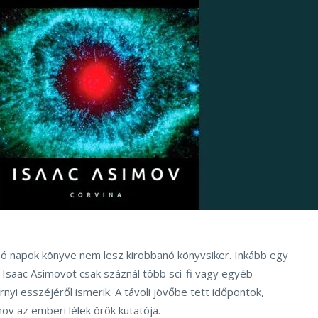
ó napok könyve nem lesz kirobbanó könyvsiker. Inkább egy
 Isaac Asimovot csak száznál több sci-fi vagy egyéb
rnyi esszéjéről ismerik. A távoli jövőbe tett időpontok,
ov az emberi lélek örök kutatója.