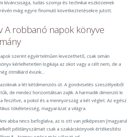
i kíváncsisága, tudás szomja és technikai eszközeinek
 révén máig egyre finomuló következtetésekre jutott.
ov A robbanó napok könyve
smány
napok szerint egyértelműen levezethető, csak simán
A könyv kérlelhetetlen logikája az okot vagy a célt nem, de a
 még ötmilliárd évünk…
 azoknak a lét kétdimenziós út. A gondviselés szeszélyeiből
tűk, de mindez horizontálisan zajlik. A harmadik dimenzió ki
a feszítve, a pokol és a mennyország a két véglet. Az egész
tikus tökéletesség, magyarázat a világra.
 Ami abba nincs befoglalva, az is ott van jelképesen [magyarul
ia elkelt példányszámait csak a szakácskönyvek értékesítési
líteni.* Asimov egész más választ ad.