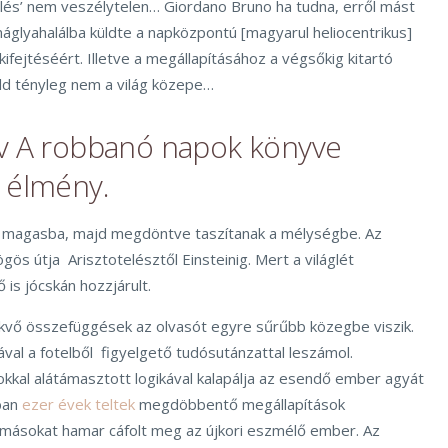
és’ nem veszélytelen… Giordano Bruno ha tudna, erről mást
glyahalálba küldte a napközpontú [magyarul heliocentrikus]
kifejtéséért. Illetve a megállapításához a végsőkig kitartó
ld tényleg nem a világ közepe…
ov A robbanó napok könyve
 élmény.
k magasba, majd megdöntve taszítanak a mélységbe. Az
s útja Arisztotelésztől Einsteinig. Mert a világlét
s jócskán hozzjárult.
kvő összefüggések az olvasót egyre sűrűbb közegbe viszik.
val a fotelből figyelgető tudósutánzattal leszámol.
kkal alátámasztott logikával kalapálja az esendő ember agyát
rban
ezer évek teltek
megdöbbentő megállapítások
másokat hamar cáfolt meg az újkori eszmélő ember. Az