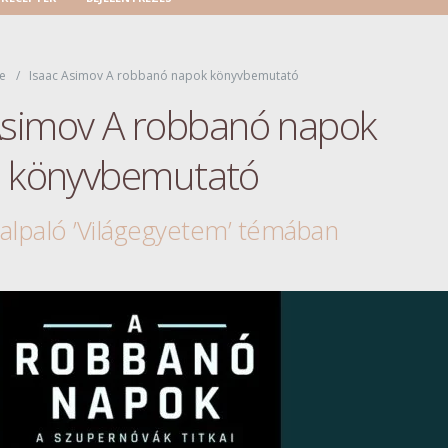
e
Isaac Asimov A robbanó napok könyvbemutató
Asimov A robbanó napok
könyvbemutató
alpaló ’Világegyetem’ témában