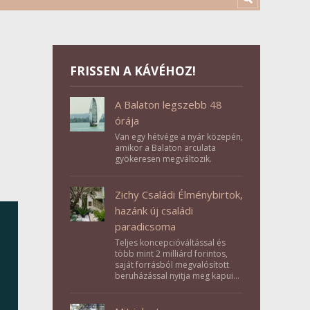
FRISSEN A KÁVÉHOZ!
A Balaton legszebb 48
órája
Van egy hétvége a nyár közepén,
amikor a Balaton arculata
gyökeresen megváltozik.
Zichy Családi Élménybirtok,
hazánk új családi
paradicsoma
Teljes koncepcióváltással és
több mint 2 milliárd forintos,
saját forrásból megvalósított
beruházással nyitja meg kapuit a
Tolna megyei Bikács-Kistápé
Ligeten a Zichy Családi
Élménybirtok a mai napon.