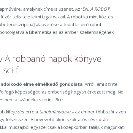
lapművére, amelynek címe is üzenet. Az ’
ÉN, A ROBOT
’
afüzér telis tele krimi izgalmakkal. A robotika mint köztes
interdiszciplína] alapvetése a tudattal bíró robot
oncolgatva a kibernetika és az ember szellemiségének
ov A robbanó napok könyve
sci-fi
ondolkodó elme elmélkedő gondolata
. Arról, ami szinte
felfogó képességét: az emberiség hogyan érkezett meg. No
s nem a szándéka szerint. Brrr…
bb kifejezés erre a
tanulmányozva
– az ember többször azon
gy felszisszen. A bevezető ókori szoktatós rész után
kal muszájból egyszercsak a középkorban találjuk magunkat.