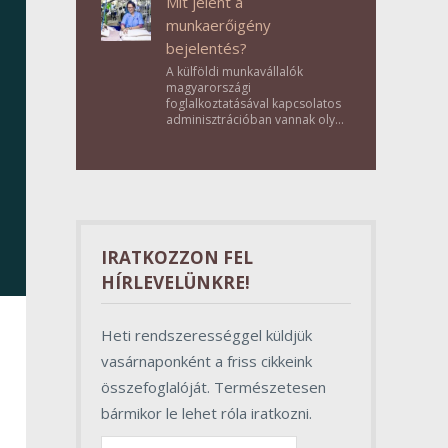
Mit jelent a
munkaerőigény
bejelentés?
A külföldi munkavállalók
magyarországi
foglalkoztatásával kapcsolatos
adminisztrációban vannak olyan
lépések, amelyek első
pillantásra formalitásnak tűnnek,
valójában azonban
meghatározó szerepet töltenek
be az egész folyamat sikerében.
IRATKOZZON FEL
HÍRLEVELÜNKRE!
Heti rendszerességgel küldjük
vasárnaponként a friss cikkeink
összefoglalóját. Természetesen
bármikor le lehet róla iratkozni.