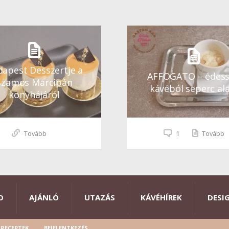
apest Desszertje a
AFFOGATO – édes
Szamos Marcipán
kávéból seperc ala
konyhájáról
Tovább
1
Tovább
O
AJÁNLÓ
UTAZÁS
KÁVÉHÍREK
DESI
RECEPTEK
BEJELENTKEZÉS