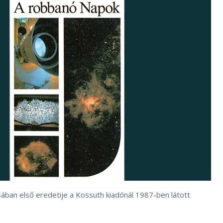
sában első eredetije a Kossuth kiadónál 1987-ben látott