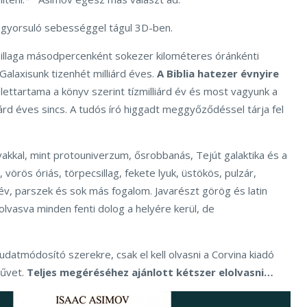
 gyorsuló sebességgel tágul 3D-ben.
illaga másodpercenként sokezer kilométeres óránkénti
alaxisunk tizenhét milliárd éves.
A Biblia hatezer évnyire
ettartama a könyv szerint tízmilliárd év és most vagyunk a
liárd éves sincs. A tudós író higgadt meggyőződéssel tárja fel
akkal, mint protouniverzum, ősrobbanás, Tejút galaktika és a
 vörös óriás, törpecsillag, fekete lyuk, üstökös, pulzár,
év, parszek és sok más fogalom. Javarészt görög és latin
lvasva minden fenti dolog a helyére kerül, de
datmódosító szerekre, csak el kell olvasni a Corvina kiadó
űvet.
Teljes megéréséhez ajánlott kétszer elolvasni…