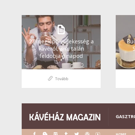
27 meglepő érdekesség a
Bud
kávéról, ami talán
feldobja a napod
Tovább
GASZTR
HOME