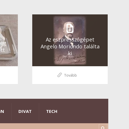
Az eszpresszógépet
ség
Angelo Moriondo találta
tt
ki
Tovább
GN
DIVAT
TECH