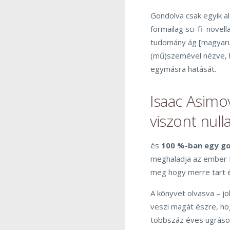
Gondolva csak egyik a
formailag sci-fi novell
tudomány ág [magyarul 
(mű)szemével nézve, b
egymásra hatását.
Isaac Asim
viszont nulla 
és
100 %-ban egy g
meghaladja az ember 
meg hogy merre tart é
A könyvet olvasva – jo
veszi magát észre, ho
többszáz éves ugrások