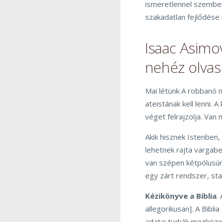
ismeretlennel szemben
szakadatlan fejlődése
Isaac Asim
nehéz olva
Mai létünk A robbanó 
ateistának kell lenni. 
véget felrajzolja. Van
Akik hisznek Istenben,
lehetnek rajta vargabe
van szépen kétpólusúr
egy zárt rendszer, sta
Kézikönyve a Biblia
.
allegorikusan]. A Bibl
adatai tudják megköze