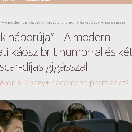
 – A modern párkapcsolati káosz brit humorral és két Oscar-díjas gigásszal
k háborúja” – A modern
ti káosz brit humorral és ké
scar-díjas gigásszal
agyon a Disney+ decemberi premierjét?