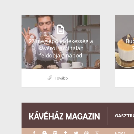
27 meglepő érdekesség a
Bud
kávéról, ami talán
feldobja a napod
Tovább
GASZTR
HOME