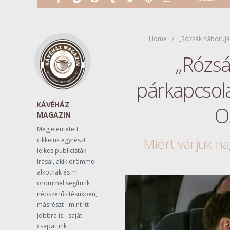
Home
„Rózsák háborúja”
„Rózsá
párkapcsola
KÁVÉHÁZ
O
MAGAZIN
Megjelentetett
Miért várjuk n
cikkeink egyrészt
lelkes publicisták
írásai, akik örömmel
alkotnak és mi
örömmel segítünk
népszerűsítésükben,
másrészt - mint itt
jobbra is - saját
csapatunk