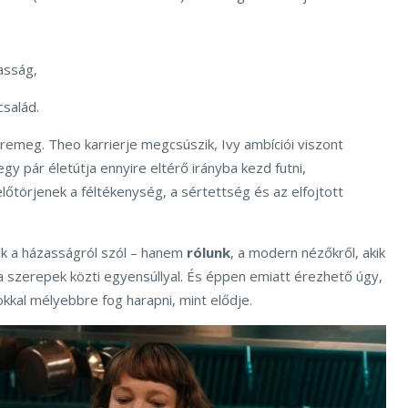
asság,
család.
remeg. Theo karrierje megcsúszik, Ivy ambíciói viszont
egy pár életútja ennyire eltérő irányba kezd futni,
előtörjenek a féltékenység, a sértettség és az elfojtott
ak a házasságról szól – hanem
rólunk
, a modern nézőkről, akik
a szerepek közti egyensúllyal. És éppen emiatt érezhető úgy,
okkal mélyebbre fog harapni, mint elődje.