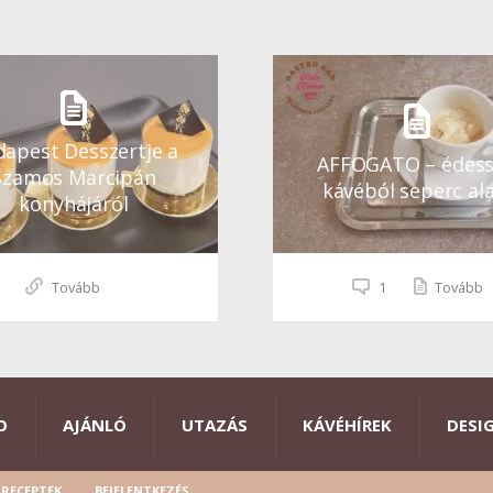
apest Desszertje a
AFFOGATO – édes
Szamos Marcipán
kávéból seperc ala
konyhájáról
Tovább
1
Tovább
O
AJÁNLÓ
UTAZÁS
KÁVÉHÍREK
DESI
RECEPTEK
BEJELENTKEZÉS