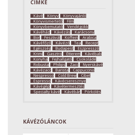
CÍMKE
Kávé
Könyv
Könyvajánló
Könyvismertető
Film
Könyvbemutató
Vendégcikk
Kávéház
Kávézás
Karácsony
Bor
Fesztivál
Koffein
Arabica
Kávéfőző
Kávézó
Tea
Recept
Egészség
Budapest
Eszpresszó
Krimi
Gasztro
Étterem
Kávébab
Konyha
Fejhallgató
Csokoládé
Robusta
Philips
Zacc
Nyerskávé
Kávézacc
Barista
Cappuccino
Nespresso
Cold Brew
Cibet
Espresso
Kávécseresznye
Kávégép
Kávétermesztés
Specialty kávé
Kávébár
Pörkölés
KÁVÉZÓLÁNCOK