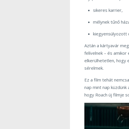
sikeres karrier,
mélynek tűnő ház
kiegyensúlyozott 
Aztán a kártyavár meg
felívelnek – és amikor 
elkerülhetetlen, hogy 
sérelmek.
Ez a film tehát nemcs
nap mint nap küzdünk 
hogy Roach új filmje s