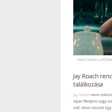
Olivia Colman a „RÓZSÁK
Jay Roach rende
találkozása
Jay Roach
neve sokszor
olyan filmjeire vagy so
volt. Most viszont egy