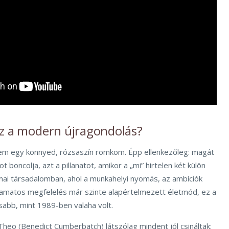
ez a modern újragondolás?
em egy könnyed, rózsaszín romkom. Épp ellenkezőleg: magát
t boncolja, azt a pillanatot, amikor a „mi” hirtelen két külön
A mai társadalomban, ahol a munkahelyi nyomás, az ambíciók
lyamatos megfelelés már szinte alapértelmezett életmód, ez a
isabb, mint 1989-ben valaha volt.
 Theo (Benedict Cumberbatch) látszólag mindent jól csináltak: