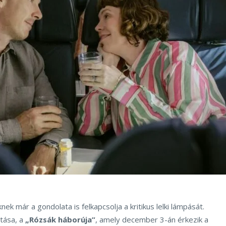
ek már a gondolata is felkapcsolja a kritikus lelki lámpását.
otása, a
„Rózsák háborúja”
, amely december 3-án érkezik a