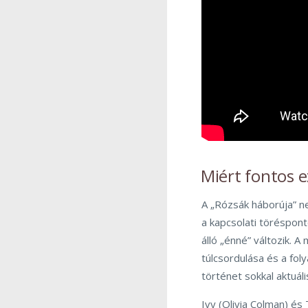
Miért fontos 
A „Rózsák háborúja” n
a kapcsolati törésponto
álló „énné” változik. 
túlcsordulása és a fo
történet sokkal aktuál
Ivy (Olivia Colman) és