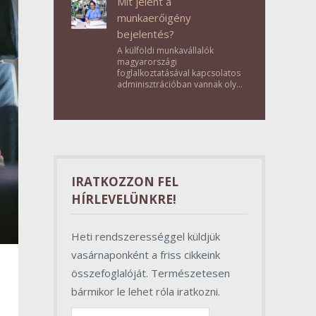
Mit jelent a
munkaerőigény
bejelentés?
A külföldi munkavállalók
magyarországi
foglalkoztatásával kapcsolatos
adminisztrációban vannak olyan
lépések, amelyek első
pillantásra formalitásnak tűnnek,
valójában azonban
meghatározó szerepet töltenek
be az egész folyamat sikerében.
IRATKOZZON FEL
HÍRLEVELÜNKRE!
Heti rendszerességgel küldjük
vasárnaponként a friss cikkeink
összefoglalóját. Természetesen
bármikor le lehet róla iratkozni.