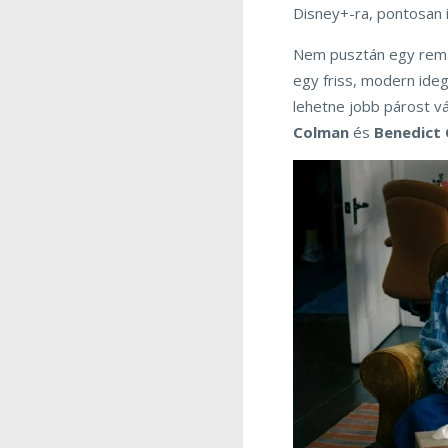
Disney+-ra, pontosan 
Nem pusztán egy remak
egy friss, modern idege
lehetne jobb párost vá
Colman
és
Benedict