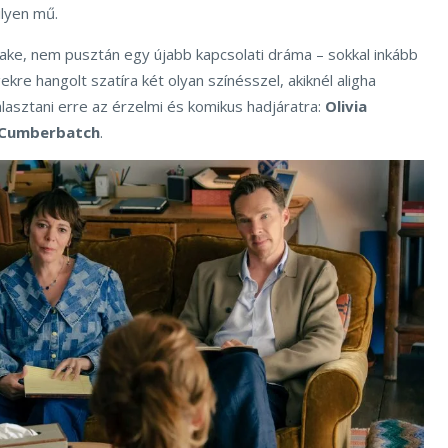
ilyen mű.
e, nem pusztán egy újabb kapcsolati dráma – sokkal inkább
kre hangolt szatíra két olyan színésszel, akiknél aligha
lasztani erre az érzelmi és komikus hadjáratra:
Olivia
 Cumberbatch
.