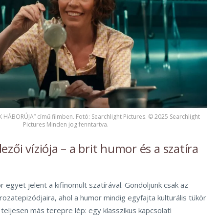
 HÁBORÚJA” című filmben. Fotó: Searchlight Pictures. © 2025 Searchlight
Pictures Minden jog fenntartva.
zői víziója – a brit humor és a szatíra
 egyet jelent a kifinomult szatírával. Gondoljunk csak az
rozatepizódjaira, ahol a humor mindig egyfajta kulturális tükör
 teljesen más terepre lép: egy klasszikus kapcsolati