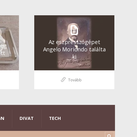
Az eszpresszógépet
ség
Angelo Moriondo találta
tt
ki
Tovább
GN
DIVAT
TECH