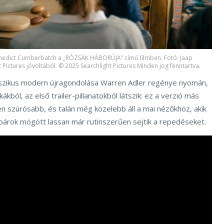
enedict Cumberbatch a „RÓZSÁK HÁBORÚJA” című filmben. Fotó: Jaap
t Pictures jóvoltából. © 2025 Searchlight Pictures Minden jog fenntartva.
sszikus modern újragondolása Warren Adler regénye nyomán,
kból, az első trailer-pillanatokból látszik: ez a verzió más
en szúrósabb, és talán még közelebb áll a mai nézőkhöz, akik
 párok mögött lassan már rutinszerűen sejtik a repedéseket.