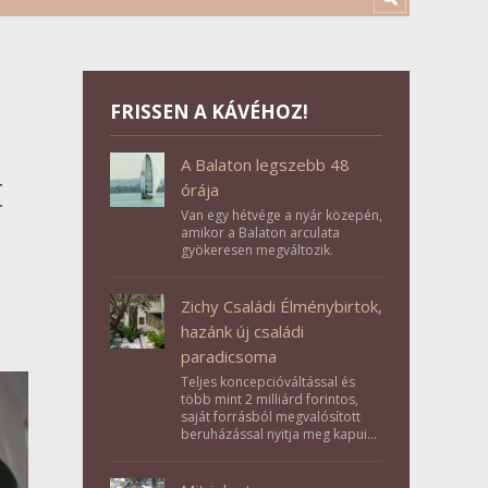
FRISSEN A KÁVÉHOZ!
A Balaton legszebb 48
t
órája
Van egy hétvége a nyár közepén,
amikor a Balaton arculata
gyökeresen megváltozik.
Zichy Családi Élménybirtok,
hazánk új családi
paradicsoma
Teljes koncepcióváltással és
több mint 2 milliárd forintos,
saját forrásból megvalósított
beruházással nyitja meg kapuit a
Tolna megyei Bikács-Kistápé
Ligeten a Zichy Családi
Élménybirtok a mai napon.