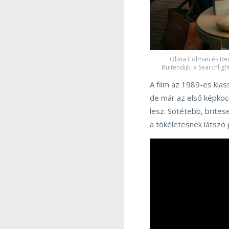
Olivia Colman és B
Buitendijk, a Searchligh
A film az 1989-es kla
de már az első képkocká
lesz. Sötétebb, brites
a tökéletesnek látszó