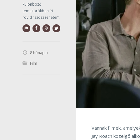
különböző
témakörökben írt
rövid "szösszenetei".
8 hónapja
Film
Vannak filmek, amelyekn
Jay Roach közelgő alk