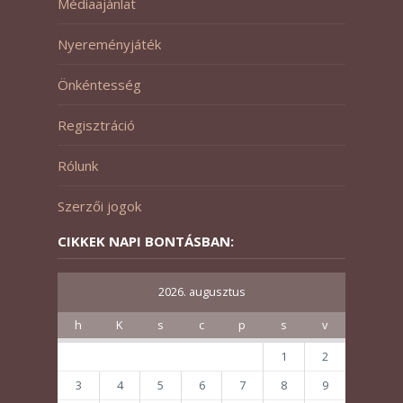
Médiaajánlat
Nyereményjáték
Önkéntesség
Regisztráció
Rólunk
Szerzői jogok
CIKKEK NAPI BONTÁSBAN:
2026. augusztus
h
K
s
c
p
s
v
1
2
3
4
5
6
7
8
9