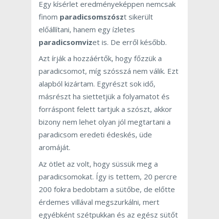
Egy kísérlet eredményeképpen nemcsak
finom
paradicsomszósz
t sikerült
előállítani, hanem egy ízletes
paradicsomviz
et is. De erről később.
Azt írják a hozzáértők, hogy főzzük a
paradicsomot, míg szósszá nem válik. Ezt
alapból kizártam. Egyrészt sok idő,
másrészt ha siettetjük a folyamatot és
forráspont felett tartjuk a szószt, akkor
bizony nem lehet olyan jól megtartani a
paradicsom eredeti édeskés, üde
aromáját.
Az ötlet az volt, hogy süssük meg a
paradicsomokat. Így is tettem, 20 percre
200 fokra bedobtam a sütőbe, de előtte
érdemes villával megszurkálni, mert
egyébként szétpukkan és az egész sütőt