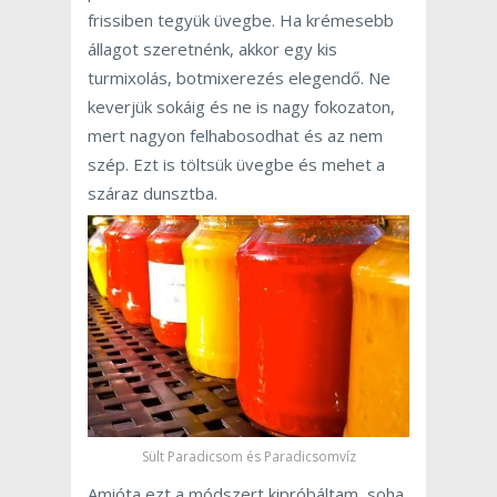
frissiben tegyük üvegbe. Ha krémesebb
állagot szeretnénk, akkor egy kis
turmixolás, botmixerezés elegendő. Ne
keverjük sokáig és ne is nagy fokozaton,
mert nagyon felhabosodhat és az nem
szép. Ezt is töltsük üvegbe és mehet a
száraz dunsztba.
Sült Paradicsom és Paradicsomvíz
Amióta ezt a módszert kipróbáltam, soha