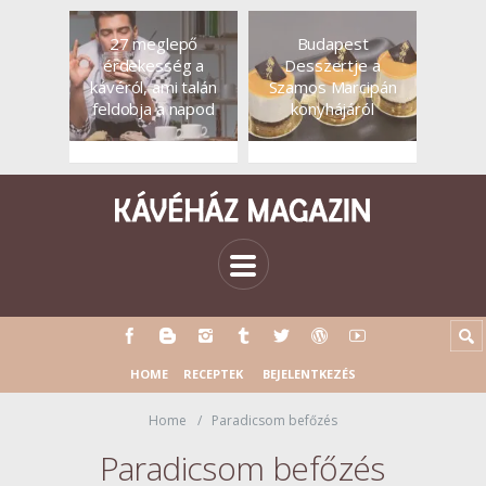
27 meglepő
Budapest
érdekesség a
Desszertje a
kávéról, ami talán
Szamos Marcipán
feldobja a napod
konyhájáról
HOME
RECEPTEK
BEJELENTKEZÉS
Home
Paradicsom befőzés
Paradicsom befőzés