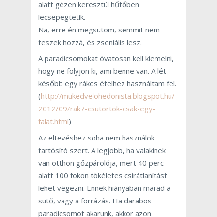
alatt gézen keresztül hűtőben
lecsepegtetik.
Na, erre én megsütöm, semmit nem
teszek hozzá, és zseniális lesz.
A paradicsomokat óvatosan kell kiemelni,
hogy ne folyjon ki, ami benne van. A lét
később egy rákos ételhez használtam fel.
(
http://mukedvelohedonista.blogspot.hu/
2012/09/rak7-csutortok-csak-egy-
falat.html
)
Az eltevéshez soha nem használok
tartósító szert. A legjobb, ha valakinek
van otthon gőzpárolója, mert 40 perc
alatt 100 fokon tökéletes csírátlanítást
lehet végezni. Ennek hiányában marad a
sütő, vagy a forrázás. Ha darabos
paradicsomot akarunk, akkor azon