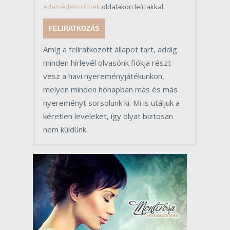
Adatvédelmi Elvek
oldalakon leírtakkal.
FELIRATKOZÁS
Amíg a feliratkozott állapot tart, addig
minden hírlevél olvasónk fiókja részt
vesz a havi nyereményjátékunkon,
melyen minden hónapban más és más
nyereményt sorsolunk ki. Mi is utáljuk a
kéretlen leveleket, így olyat biztosan
nem küldünk.