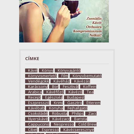
CÍMKE
Kávé
Könyv
Könyvajánló
Könyvismertető
Film
Könyvbemutató
Vendégcikk
Kávéház
Kávézás
Karácsony
Bor
Fesztivál
Koffein
Arabica
Kávéfőző
Kávézó
Tea
Recept
Egészség
Budapest
Eszpresszó
Krimi
Gasztro
Étterem
Kávébab
Konyha
Fejhallgató
Csokoládé
Robusta
Philips
Zacc
Nyerskávé
Kávézacc
Barista
Cappuccino
Nespresso
Cold Brew
Cibet
Espresso
Kávécseresznye