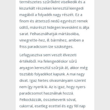
természetes szűrőként viselkedik és a
kiszurkált részeken keresztül kiengedi
magából a folyadék nagy részét. Ez a
finom és áttetsző nedű egyrészt remek
üdítő, másrészt hidegen levesként is állja
sarat. Felhasználhatjuk mártásokba,
vinegrette-hez, ill. bármihez, amiben a
friss paradicsom íze szükséges.
Lefagyasztva sem veszít élvezeti
értékéből. Ha felengedéskor sűrű
anyagon keresztül szűrjük át, akkor még
tisztább folyadékot kapunk. A mai nagy
divat. Igaz Netes olvasmányaim szerint
nem így nyerik ki. Az is igaz, hogy nyers
paradicsomot használnak hozzá.
Felkockázzák, összekeverik sóval,
cukorral, esetleg ecettel és egy fél nap