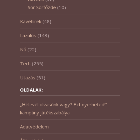
Sör Sörfőzde
(10)
Kávéhírek
(48)
Lazulós
(143)
Nő
(22)
Tech
(255)
Utazás
(51)
OLDALAK:
„Hírlevél olvasónk vagy? Ezt nyerheted!”
kampány játékszabálya
Adatvédelem