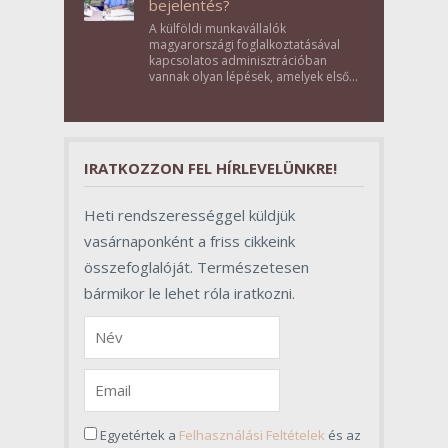
bejelentés?
A külföldi munkavállalók
magyarországi foglalkoztatásával
kapcsolatos adminisztrációban
vannak olyan lépések, amelyek első
pillantásra formalitásnak tűnnek,
valójában azonban meghatározó
szerepet töltenek be az egész
folyamat sikerében.
IRATKOZZON FEL HÍRLEVELÜNKRE!
Heti rendszerességgel küldjük
vasárnaponként a friss cikkeink
összefoglalóját. Természetesen
bármikor le lehet róla iratkozni.
Egyetértek a
Felhasználási Feltételek
és az