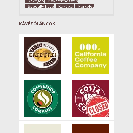
Kávégép
Kávétermesztés
Specialty kávé
Kávébár
Pörkölés
KÁVÉZÓLÁNCOK