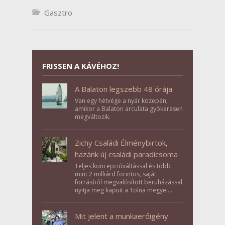
Gasztro
FRISSEN A KÁVÉHOZ!
A Balaton legszebb 48 órája
Van egy hétvége a nyár közepén,
amikor a Balaton arculata gyökeresen
megváltozik.
Zichy Családi Élménybirtok,
hazánk új családi paradicsoma
Teljes koncepcióváltással és több
mint 2 milliárd forintos, saját
forrásból megvalósított beruházással
nyitja meg kapuit a Tolna megyei
Bikács-Kistápé Ligeten a Zichy Családi
Élménybirtok a mai napon.
Mit jelent a munkaerőigény