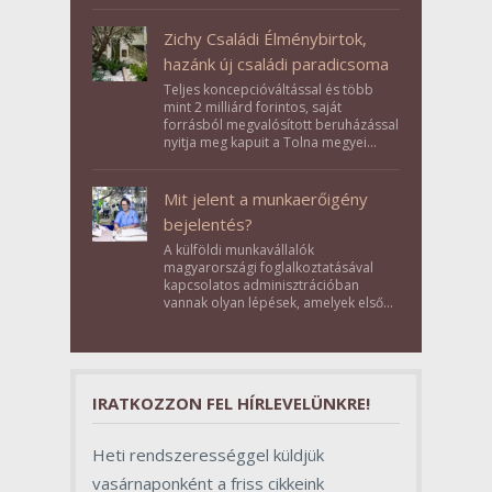
Zichy Családi Élménybirtok,
hazánk új családi paradicsoma
Teljes koncepcióváltással és több
mint 2 milliárd forintos, saját
forrásból megvalósított beruházással
nyitja meg kapuit a Tolna megyei
Bikács-Kistápé Ligeten a Zichy Családi
Élménybirtok a mai napon.
Mit jelent a munkaerőigény
bejelentés?
A külföldi munkavállalók
magyarországi foglalkoztatásával
kapcsolatos adminisztrációban
vannak olyan lépések, amelyek első
pillantásra formalitásnak tűnnek,
valójában azonban meghatározó
szerepet töltenek be az egész
folyamat sikerében.
IRATKOZZON FEL HÍRLEVELÜNKRE!
Heti rendszerességgel küldjük
vasárnaponként a friss cikkeink