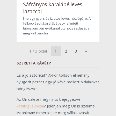
Sáfrányos karalábé leves
lazaccal
Íme egy gyors és ízletes leves hétvégére. A
felkockázott karalábét egy lefedett
lábosban pár evőkanál víz hozzáadásával
meg kell párolni.
1 / 3 oldal
1
2
3
»
SZERETI A KÁVÉT?
És a jó sztorikat? Akkor töltsön el néhány
nyugodt percet egy jó kávé mellett oldalainkat
böngészve!
Az Ön üzlete még nincs bejegyezve
katalógusunkba
? Jelenjen meg Ön is szakmai
listánkban! Ismertesse meg vállalkozását