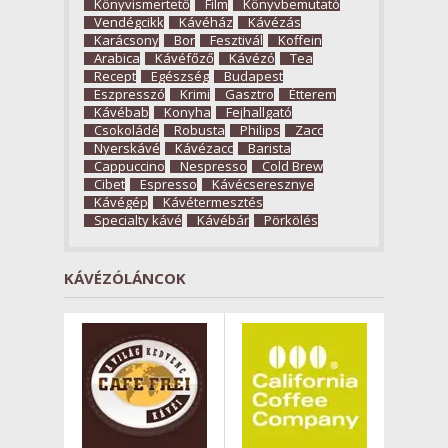
Könyvismertető
Film
Könyvbemutató
Vendégcikk
Kávéház
Kávézás
Karácsony
Bor
Fesztivál
Koffein
Arabica
Kávéfőző
Kávézó
Tea
Recept
Egészség
Budapest
Eszpresszó
Krimi
Gasztro
Étterem
Kávébab
Konyha
Fejhallgató
Csokoládé
Robusta
Philips
Zacc
Nyerskávé
Kávézacc
Barista
Cappuccino
Nespresso
Cold Brew
Cibet
Espresso
Kávécseresznye
Kávégép
Kávétermesztés
Specialty kávé
Kávébár
Pörkölés
KÁVÉZÓLÁNCOK