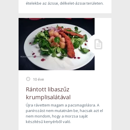
ételekbe az ázsiai, délkelet-ázsiai területen.
10 éve
Rántott libaszűz
krumplisalátával
Újra rávettem magam a pacsmagolásra. A
panírozást nem mutatnám be, hacsak azt el
nem mondom, hogy a morzsa saját
készítésű kenyérből való.