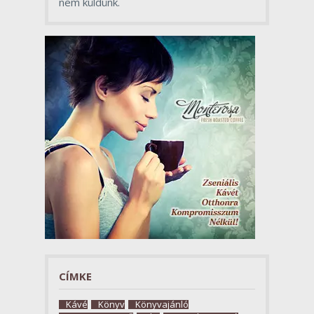
nem küldünk.
CÍMKE
Kávé
Könyv
Könyvajánló