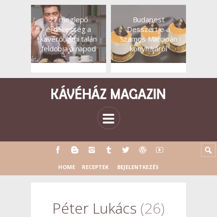
27 meglepő
Budapest
érdekesség a
Desszertje a
kávéról, ami talán
Szamos Marcipán
feldobja a napod
konyhájáról
HOME
RECEPTEK
BEJELENTKEZÉS
Péter Lukács
26