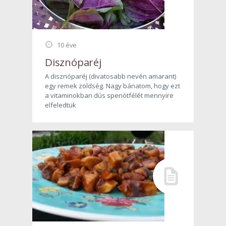
10 éve
Disznóparéj
A disznóparéj (divatosabb nevén amarant)
egy remek zöldség. Nagy bánatom, hogy ezt
a vitaminokban dús spenótfélét mennyire
elfeledtük