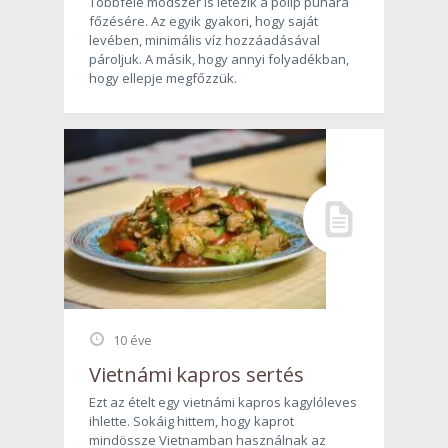
Többféle módszer is létezik a polip puhára
főzésére. Az egyik gyakori, hogy saját
levében, minimális víz hozzáadásával
pároljuk. A másik, hogy annyi folyadékban,
hogy ellepje megfőzzük.
10 éve
Vietnámi kapros sertés
Ezt az ételt egy vietnámi kapros kagylóleves
ihlette. Sokáig hittem, hogy kaprot
mindössze Vietnamban használnak az