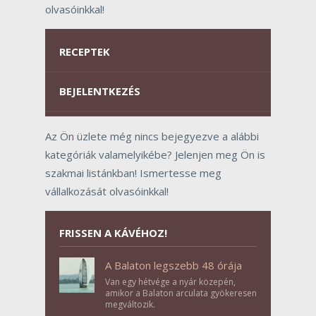
olvasóinkkal!
RECEPTEK
BEJELENTKEZÉS
Az Ön üzlete még nincs bejegyezve a alábbi
kategóriák valamelyikébe? Jelenjen meg Ön is
szakmai listánkban! Ismertesse meg
vállalkozását olvasóinkkal!
FRISSEN A KÁVÉHOZ!
A Balaton legszebb 48 órája
Van egy hétvége a nyár közepén,
amikor a Balaton arculata gyökeresen
megváltozik.