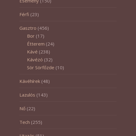
Esemény
(150)
Férfi
(23)
Gasztro
(456)
Bor
(17)
Étterem
(24)
Kávé
(238)
Kávézó
(32)
Sör Sörfőzde
(10)
Kávéhírek
(48)
Lazulós
(143)
Nő
(22)
Tech
(255)
Utazás
(51)