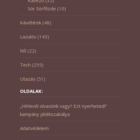
Kávézó
(32)
Sör Sörfőzde
(10)
Kávéhírek
(48)
Lazulós
(143)
Nő
(22)
Tech
(255)
Utazás
(51)
OLDALAK:
„Hírlevél olvasónk vagy? Ezt nyerheted!”
kampány játékszabálya
Adatvédelem