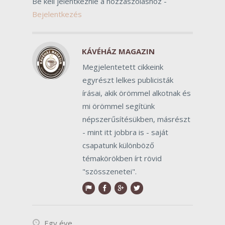
Be kell jelentkeznie a hozzászóláshoz -
Bejelentkezés
KÁVÉHÁZ MAGAZIN
Megjelentetett cikkeink
egyrészt lelkes publicisták
írásai, akik örömmel alkotnak és
mi örömmel segítünk
népszerűsítésükben, másrészt
- mint itt jobbra is - saját
csapatunk különböző
témakörökben írt rövid
"szösszenetei".
Egy éve