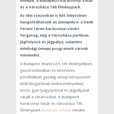
ünnepe, a Budapesti Karácsonyi Vásár
és a Városháza Téli Élménypark.
Az idei szezonban is két helyszínen
hangolódhatunk az ünnepekre: a Deák
Ferenc téren karácsonyi vásári
forgatag, míg a Városháza parkban
jégfolyosó és jégpálya, valamint
minőségi ünnepi programok várnak
mindenkit.
A Budapest Brand nZrt. téli élményekben,
gasztronómiában és kézműves
portékákban gazdag ünnepi környezetet
kínál látogatóinak; kedvezményekkel,
közös gyertyagyújtással és jégpályával
várják a vásározókat. A Budapesti
Karácsonyi Vásár és Városháza Téli
Élménypark
facebook-oldalán
minden