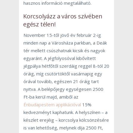
hasznos információ megtalálható.
Korcsolyázz a város szívében
egész télen!
November 15-től jövő év február 2-ig
minden nap a Városháza parkban, a Deák
tér mellett csúszhatnak kicsik és nagyok
egyaránt. A jégfolyosóval kibővített
jégpálya hétfőtől szerdáig reggel 8-tól 20
óráig, míg csütörtöktől vasárnapig egy
órával tovább, egészen 21 óráig tart
nyitva. A belépőjegy egységesen 2500
Ft-ba kerül majd, amiből az
Énbudapestem applikációval
15%
kedvezményt kaphatunk. A helyszínen – a
készlet erejéig – korcsolya kölcsönzésére
is van lehetőség, melynek díja 2500 Ft,