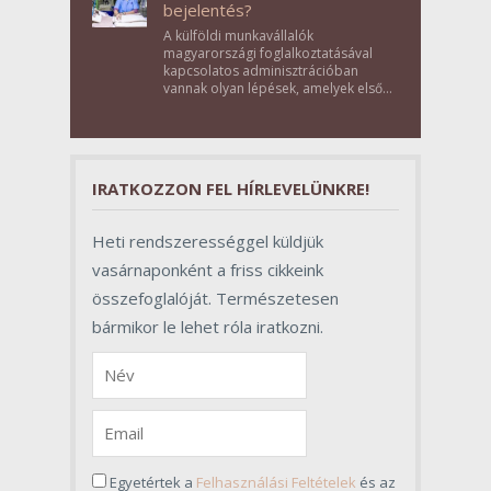
bejelentés?
A külföldi munkavállalók
magyarországi foglalkoztatásával
kapcsolatos adminisztrációban
vannak olyan lépések, amelyek első
pillantásra formalitásnak tűnnek,
valójában azonban meghatározó
szerepet töltenek be az egész
folyamat sikerében.
IRATKOZZON FEL HÍRLEVELÜNKRE!
Heti rendszerességgel küldjük
vasárnaponként a friss cikkeink
összefoglalóját. Természetesen
bármikor le lehet róla iratkozni.
Egyetértek a
Felhasználási Feltételek
és az