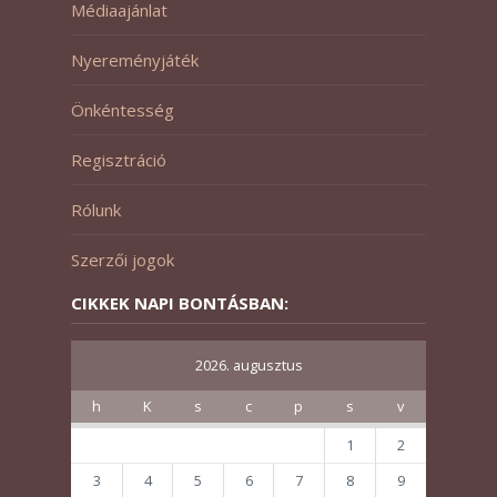
Médiaajánlat
Nyereményjáték
Önkéntesség
Regisztráció
Rólunk
Szerzői jogok
CIKKEK NAPI BONTÁSBAN:
2026. augusztus
h
K
s
c
p
s
v
1
2
3
4
5
6
7
8
9