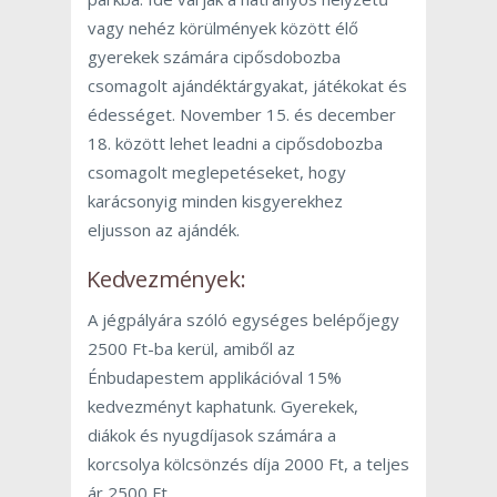
vagy nehéz körülmények között élő
gyerekek számára cipősdobozba
csomagolt ajándéktárgyakat, játékokat és
édességet. November 15. és december
18. között lehet leadni a cipősdobozba
csomagolt meglepetéseket, hogy
karácsonyig minden kisgyerekhez
eljusson az ajándék.
Kedvezmények:
A jégpályára szóló egységes belépőjegy
2500 Ft-ba kerül, amiből az
Énbudapestem applikációval 15%
kedvezményt kaphatunk. Gyerekek,
diákok és nyugdíjasok számára a
korcsolya kölcsönzés díja 2000 Ft, a teljes
ár 2500 Ft.