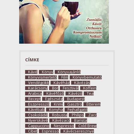
CÍMKE
Kávé
Könyv
Könyvajánló
Könyvismertető
Film
Könyvbemutató
Vendégcikk
Kávéház
Kávézás
Karácsony
Bor
Fesztivál
Koffein
Arabica
Kávéfőző
Kávézó
Tea
Recept
Egészség
Budapest
Eszpresszó
Krimi
Gasztro
Étterem
Kávébab
Konyha
Fejhallgató
Csokoládé
Robusta
Philips
Zacc
Nyerskávé
Kávézacc
Barista
Cappuccino
Nespresso
Cold Brew
Cibet
Espresso
Kávécseresznye