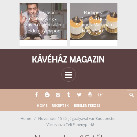
27 meglepő
Budapest
érdekesség a
Desszertje a
kávéról, ami talán
Szamos Marcipán
feldobja a napod
konyhájáról
HOME
RECEPTEK
BEJELENTKEZÉS
Home
November 15-től jégpályával vár Budapesten
a Városháza Téli Élménypark!