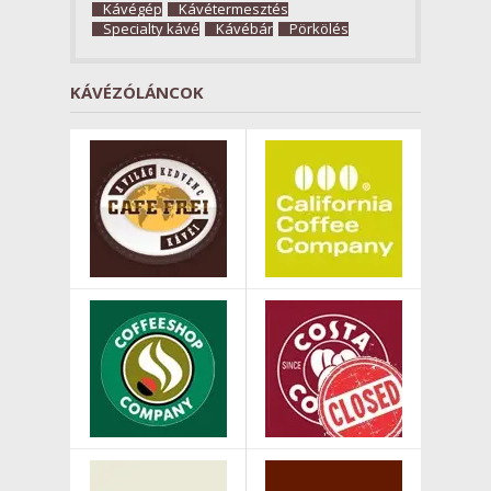
Kávégép
Kávétermesztés
Specialty kávé
Kávébár
Pörkölés
KÁVÉZÓLÁNCOK