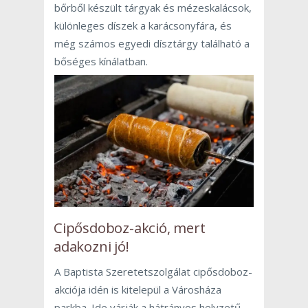
bőrből készült tárgyak és mézeskalácsok,
különleges díszek a karácsonyfára, és
még számos egyedi dísztárgy található a
bőséges kínálatban.
Cipősdoboz-akció, mert
adakozni jó!
A Baptista Szeretetszolgálat cipősdoboz-
akciója idén is kitelepül a Városháza
parkba. Ide várják a hátrányos helyzetű