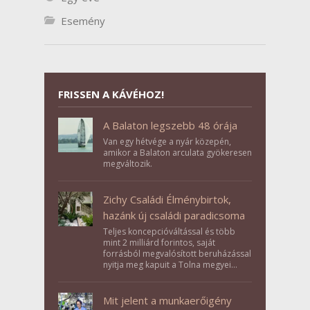
Esemény
FRISSEN A KÁVÉHOZ!
A Balaton legszebb 48 órája
Van egy hétvége a nyár közepén,
amikor a Balaton arculata gyökeresen
megváltozik.
Zichy Családi Élménybirtok,
hazánk új családi paradicsoma
Teljes koncepcióváltással és több
mint 2 milliárd forintos, saját
forrásból megvalósított beruházással
nyitja meg kapuit a Tolna megyei
Bikács-Kistápé Ligeten a Zichy Családi
Élménybirtok a mai napon.
Mit jelent a munkaerőigény