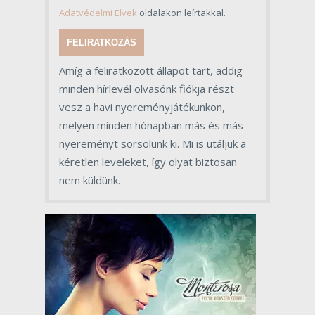
Adatvédelmi Elvek
oldalakon leírtakkal.
FELIRATKOZÁS
Amíg a feliratkozott állapot tart, addig
minden hírlevél olvasónk fiókja részt
vesz a havi nyereményjátékunkon,
melyen minden hónapban más és más
nyereményt sorsolunk ki. Mi is utáljuk a
kéretlen leveleket, így olyat biztosan
nem küldünk.