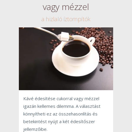
vagy mézzel
a hizlaló íztompítók
Kávé édesítése cukorral vagy mézzel
igazán kellemes dilemma. A választást
könnyítheti ez az összehasonlítás és
betekintést nyújt a két édesítőszer
jellemzőibe.