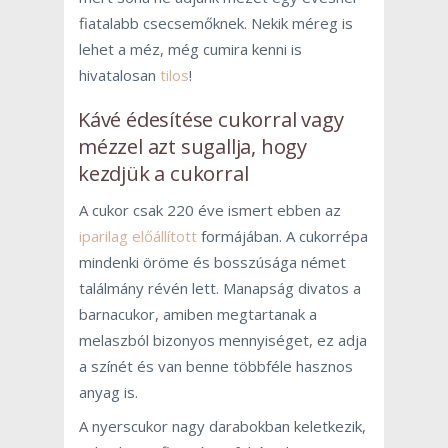
fiatalabb csecsemőknek. Nekik méreg is
lehet a méz, még cumira kenni is
hivatalosan
tilos
!
Kávé édesítése cukorral vagy
mézzel azt sugallja, hogy
kezdjük a cukorral
A cukor csak 220 éve ismert ebben az
iparilag előállított
formájában. A cukorrépa
mindenki öröme és bosszúsága német
találmány révén lett. Manapság divatos a
barnacukor, amiben megtartanak a
melaszból bizonyos mennyiséget, ez adja
a színét és van benne többféle hasznos
anyag is.
A nyerscukor nagy darabokban keletkezik,