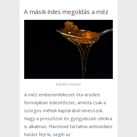
A másik édes megoldás a méz
Kávéba mézet
A méz emberemlékezet óta eredeti
formájában édesítőszer, amióta csak a
szorgos méhek kaptárából elvesszük.
Nagy a presztízse és gyógyászati célokra
is alkalmas. Flavonoid tartalma antioxidáns
hatást fejt ki, segíti az