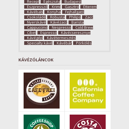
Recept
Egészség
Budapest
Eszpresszó
Krimi
Gasztro
Étterem
Kávébab
Konyha
Fejhallgató
Csokoládé
Robusta
Philips
Zacc
Nyerskávé
Kávézacc
Barista
Cappuccino
Nespresso
Cold Brew
Cibet
Espresso
Kávécseresznye
Kávégép
Kávétermesztés
Specialty kávé
Kávébár
Pörkölés
KÁVÉZÓLÁNCOK