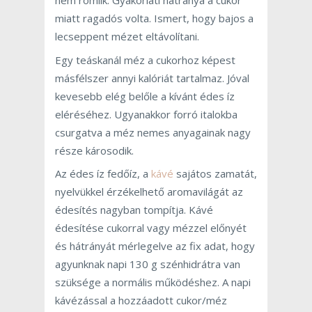
nem romlik. Gyakorlati hátránya a cukor
miatt ragadós volta. Ismert, hogy bajos a
lecseppent mézet eltávolítani.
Egy teáskanál méz a cukorhoz képest
másfélszer annyi kalóriát tartalmaz. Jóval
kevesebb elég belőle a kívánt édes íz
eléréséhez. Ugyanakkor forró italokba
csurgatva a méz nemes anyagainak nagy
része károsodik.
Az édes íz fedőíz, a
kávé
sajátos zamatát,
nyelvükkel érzékelhető aromavilágát az
édesítés nagyban tompítja. Kávé
édesítése cukorral vagy mézzel előnyét
és hátrányát mérlegelve az fix adat, hogy
agyunknak napi 130 g szénhidrátra van
szüksége a normális működéshez. A napi
kávézással a hozzáadott cukor/méz