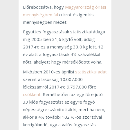
Előrebocsátva, hogy
Magyarország óriási
mennyiségben fal
cukrot és igen kis
mennyiségben mézet.
Együttes fogyasztásuk statisztikai átlaga
míg 2005-ben 31,6 kg/fő volt, addig
2017-re ez a mennyiség 33,0 kg lett. 12
év alatt a fogyasztásuk 4½ százalékkal
nőtt, ahelyett hogy mérséklődött volna.
Miközben 2010-es áprilisi
statisztikai adat
szerint a lakosság 10.007.000
lélekszámról 2017-re 9.797.000 főre
csökkent
. Remélhetően az egy főre jutó
33 kilós fogyasztást az egyre fogyó
népességre számították ki, mert ha nem,
akkor a 4½ további 102 %-os szorzóval
korrigálandó, úgy a valós fogyasztás