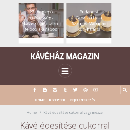
27 meglepő
Budapest
érdekesség a
Desszertje a
kávéról, ami talán
Szamos Marcipán
feldobja a napod
konyhájáról
HOME
RECEPTEK
BEJELENTKEZÉS
Home
Kávé édesítése cukorral vagy mézzel
Kávé édesítése cukorral