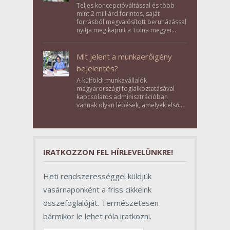
Teljes koncepcióváltással és több
mint 2 milliárd forintos, saját
forrásból megvalósított beruházással
nyitja meg kapuit a Tolna megyei
Bikács-Kistápé Ligeten a Zichy Családi
Élménybirtok a mai napon.
Mit jelent a munkaerőigény
bejelentés?
A külföldi munkavállalók
magyarországi foglalkoztatásával
kapcsolatos adminisztrációban
vannak olyan lépések, amelyek első
pillantásra formalitásnak tűnnek,
valójában azonban meghatározó
szerepet töltenek be az egész
folyamat sikerében.
IRATKOZZON FEL HÍRLEVELÜNKRE!
Heti rendszerességgel küldjük
vasárnaponként a friss cikkeink
összefoglalóját. Természetesen
bármikor le lehet róla iratkozni.