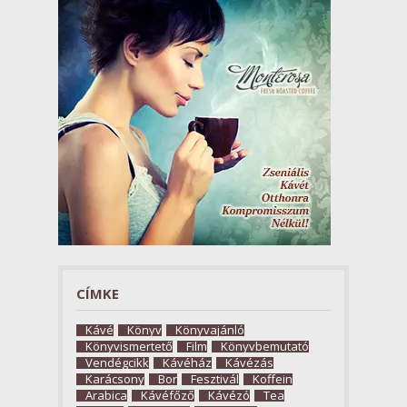
CÍMKE
Kávé
Könyv
Könyvajánló
Könyvismertető
Film
Könyvbemutató
Vendégcikk
Kávéház
Kávézás
Karácsony
Bor
Fesztivál
Koffein
Arabica
Kávéfőző
Kávézó
Tea