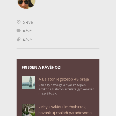
5 éve
Kávé
Kávé
FRISSEN A KÁVÉHOZ!
A Balaton legszebb 48 órája
Van egy hétvége a nyár közepén,
amikor a Balaton arculata gyökeresen
megváltozik.
Zichy Családi Élménybirtok,
hazánk új családi paradicsoma