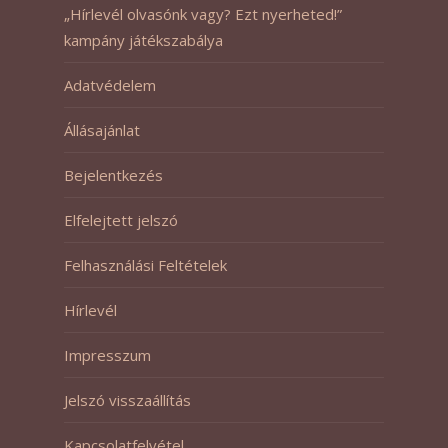
„Hírlevél olvasónk vagy? Ezt nyerheted!”
kampány játékszabálya
Adatvédelem
Állásajánlat
Bejelentkezés
Elfelejtett jelszó
Felhasználási Feltételek
Hírlevél
Impresszum
Jelszó visszaállítás
Kapcsolatfelvétel