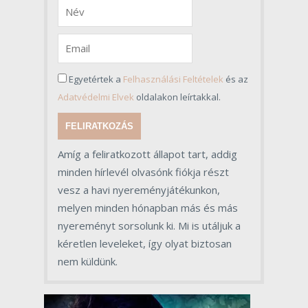
Egyetértek a
Felhasználási Feltételek
és az
Adatvédelmi Elvek
oldalakon leírtakkal.
FELIRATKOZÁS
Amíg a feliratkozott állapot tart, addig
minden hírlevél olvasónk fiókja részt
vesz a havi nyereményjátékunkon,
melyen minden hónapban más és más
nyereményt sorsolunk ki. Mi is utáljuk a
kéretlen leveleket, így olyat biztosan
nem küldünk.