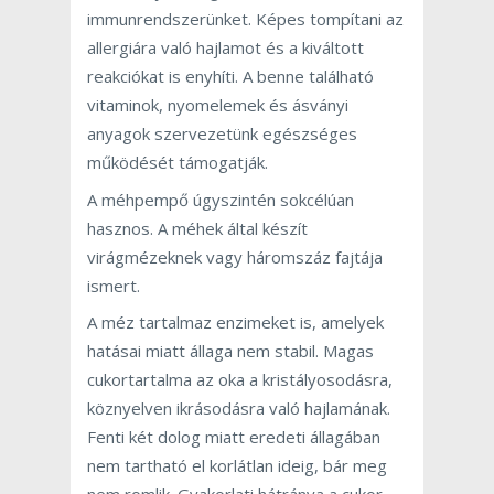
immunrendszerünket. Képes tompítani az
allergiára való hajlamot és a kiváltott
reakciókat is enyhíti. A benne található
vitaminok, nyomelemek és ásványi
anyagok szervezetünk egészséges
működését támogatják.
A méhpempő úgyszintén sokcélúan
hasznos. A méhek által készít
virágmézeknek vagy háromszáz fajtája
ismert.
A méz tartalmaz enzimeket is, amelyek
hatásai miatt állaga nem stabil. Magas
cukortartalma az oka a kristályosodásra,
köznyelven ikrásodásra való hajlamának.
Fenti két dolog miatt eredeti állagában
nem tartható el korlátlan ideig, bár meg