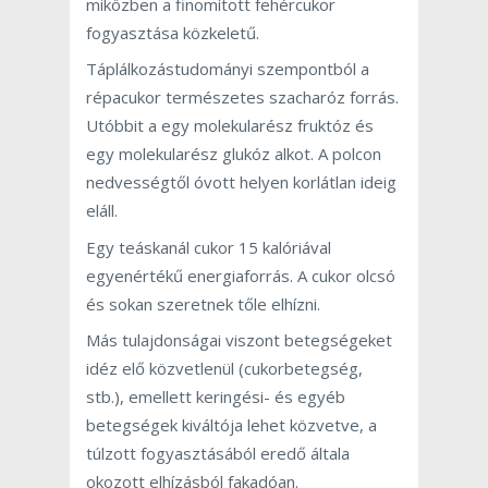
miközben a finomított fehércukor
fogyasztása közkeletű.
Táplálkozástudományi szempontból a
répacukor természetes szacharóz forrás.
Utóbbit a egy molekularész fruktóz és
egy molekularész glukóz alkot. A polcon
nedvességtől óvott helyen korlátlan ideig
eláll.
Egy teáskanál cukor 15 kalóriával
egyenértékű energiaforrás. A cukor olcsó
és sokan szeretnek tőle elhízni.
Más tulajdonságai viszont betegségeket
idéz elő közvetlenül (cukorbetegség,
stb.), emellett keringési- és egyéb
betegségek kiváltója lehet közvetve, a
túlzott fogyasztásából eredő általa
okozott elhízásból fakadóan.