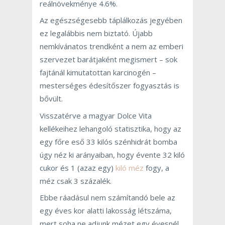
reálnövekménye 4.6%.
Az egészségesebb táplálkozás jegyében
ez legalábbis nem biztató. Újabb
nemkívánatos trendként a nem az emberi
szervezet barátjaként megismert – sok
fajtánál kimutatottan karcinogén –
mesterséges édesítőszer fogyasztás is
bővült.
Visszatérve a magyar Dolce Vita
kellékeihez lehangoló statisztika, hogy az
egy főre eső 33 kilós szénhidrát bomba
úgy néz ki arányaiban, hogy évente 32 kiló
cukor és 1 (azaz egy)
kiló méz
fogy, a
méz csak 3 százalék.
Ebbe ráadásul nem számítandó bele az
egy éves kor alatti lakosság létszáma,
mert soha ne adjunk mézet egy évesnél