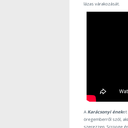
lázas várakozását.
A
Karácsonyi ének
et
öregemberről szól, aki
szerezzen. Scrooge ér