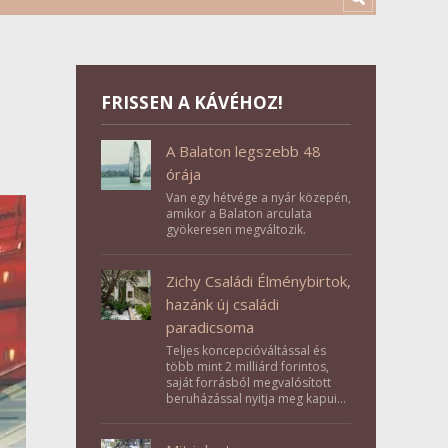
FRISSEN A KÁVÉHOZ!
A Balaton legszebb 48
órája
Van egy hétvége a nyár közepén,
amikor a Balaton arculata
gyökeresen megváltozik.
Zichy Családi Élménybirtok,
hazánk új családi
paradicsoma
Teljes koncepcióváltással és
több mint 2 milliárd forintos,
saját forrásból megvalósított
beruházással nyitja meg kapuit a
Tolna megyei Bikács-Kistápé
Ligeten a Zichy Családi
Élménybirtok a mai napon.