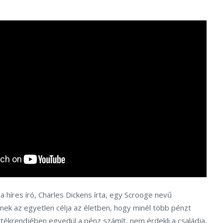
 a híres író, Charles Dickens írta, egy Scrooge nevű
nek az egyetlen célja az életben, hogy minél több pénzt
tékrendjében egyedül a pénz számít, nem érdekli a családja,