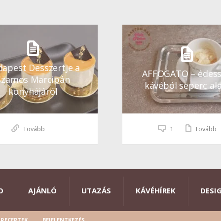
apest Desszertje a
AFFOGATO – édes
Szamos Marcipán
kávéból seperc ala
konyhájáról
Tovább
1
Tovább
O
AJÁNLÓ
UTAZÁS
KÁVÉHÍREK
DESI
RECEPTEK
BEJELENTKEZÉS