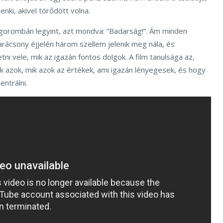
enki, akivel törődött volna.
 gorombán legyint, azt mondva: ”Badarság!”. Ám minden
rácsony éjjelén három szellem jelenik meg nála, és
i vele, mik az igazán fontos dolgok. A film tanulsága az,
k azok, mik azok az értékek, ami igazán lényegesek, és hogy
entrálni.