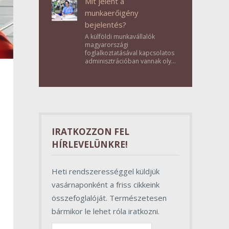
Mit jelent a
munkaerőigény
bejelentés?
A külföldi munkavállalók
magyarországi
foglalkoztatásával kapcsolatos
adminisztrációban vannak olyan
lépések, amelyek első
pillantásra formalitásnak tűnnek,
valójában azonban
meghatározó szerepet töltenek
be az egész folyamat sikerében.
IRATKOZZON FEL
HÍRLEVELÜNKRE!
Heti rendszerességgel küldjük
vasárnaponként a friss cikkeink
összefoglalóját. Természetesen
bármikor le lehet róla iratkozni.