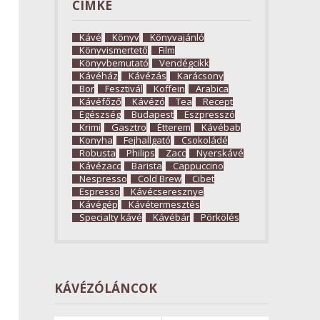
CÍMKE
Kávé
Könyv
Könyvajánló
Könyvismertető
Film
Könyvbemutató
Vendégcikk
Kávéház
Kávézás
Karácsony
Bor
Fesztivál
Koffein
Arabica
Kávéfőző
Kávézó
Tea
Recept
Egészség
Budapest
Eszpresszó
Krimi
Gasztro
Étterem
Kávébab
Konyha
Fejhallgató
Csokoládé
Robusta
Philips
Zacc
Nyerskávé
Kávézacc
Barista
Cappuccino
Nespresso
Cold Brew
Cibet
Espresso
Kávécseresznye
Kávégép
Kávétermesztés
Specialty kávé
Kávébár
Pörkölés
KÁVÉZÓLÁNCOK