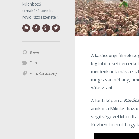
különböző
témakörökben írt
rövid "szösszenetei".
9 éve
A karácsonyi filmek s
legtöbb esetben erkölc
Film
mindenkinek más az ízl
Film
,
Karácsony
mégis van néhány, amit
választani.
A fönti képen a
Karác
amikor a Mikulás hazaé
segítségével kihordta 
Közben kiderül, hogy 