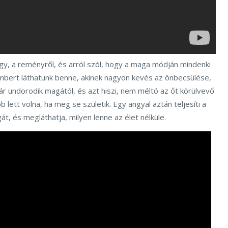
gy, a reményről, és arról szól, hogy a maga módján mindenki
mbert láthatunk benne, akinek nagyon kevés az önbecsülése,
ár undorodik magától, és azt hiszi, nem méltó az őt körülvevő
lett volna, ha meg se születik. Egy angyal aztán teljesíti a
át, és megláthatja, milyen lenne az élet nélküle.