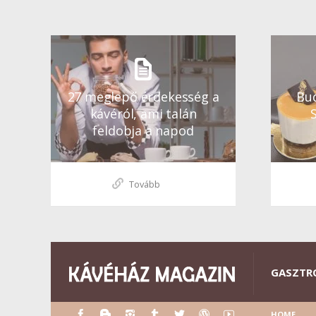
27 meglepő érdekesség a
Bud
kávéról, ami talán
feldobja a napod
Tovább
GASZTR
HOME