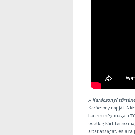
A
Karácsonyi történ
Karácsony napját. A ki
hanem még maga a Téla
esetleg kárt tenne ma
ártatlanságát, és a rá