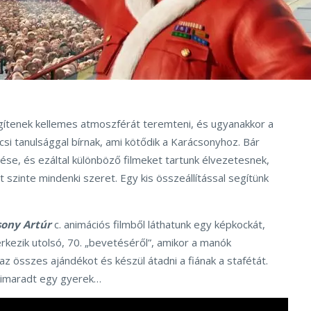
egítenek kellemes atmoszférát teremteni, és ugyanakkor a
si tanulsággal bírnak, ami kötődik a Karácsonyhoz. Bár
ése, és ezáltal különböző filmeket tartunk élvezetesnek,
 szinte mindenki szeret. Egy kis összeállítással segítünk
sony Artúr
c. animációs filmből láthatunk egy képkockát,
rkezik utolsó, 70. „bevetéséről”, amikor a manók
az összes ajándékot és készül átadni a fiának a stafétát.
kimaradt egy gyerek…