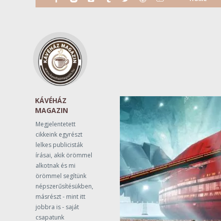
KÁVÉHÁZ
MAGAZIN
Megjelentetett
cikkeink egyrészt
lelkes publicisták
írásai, akik örömmel
alkotnak és mi
örömmel segítünk
népszerűsítésükben,
másrészt - mint itt
jobbra is - saját
csapatunk