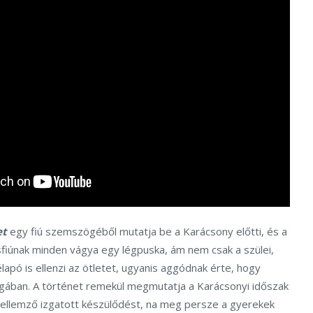
et
egy fiú szemszögéből mutatja be a Karácsony előtti, és a
sfiúnak minden vágya egy légpuska, ám nem csak a szülei,
pó is ellenzi az ötletet, ugyanis aggódnak érte, hogy
gában. A történet remekül megmutatja a Karácsonyi időszak
 jellemző izgatott készülődést, na meg persze a gyerekek