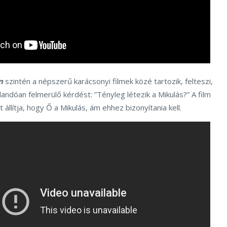
n
szintén a népszerű karácsonyi filmek közé tartozik, felteszi,
landóan felmerülő kérdést: ”Tényleg létezik a Mikulás?” A film
zt állítja, hogy Ő a Mikulás, ám ehhez bizonyítania kell.