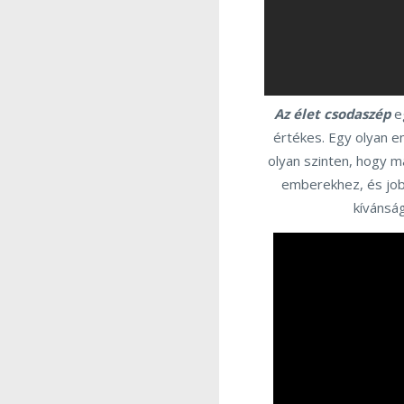
Az élet csodaszép
e
értékes. Egy olyan e
olyan szinten, hogy m
emberekhez, és jobb 
kívánság