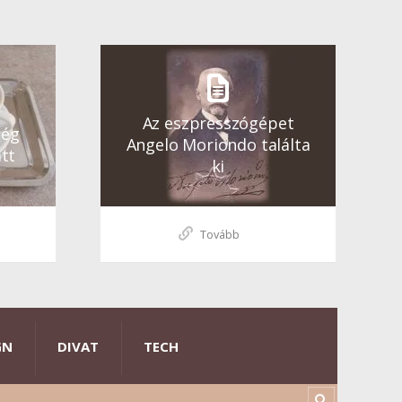
Az eszpresszógépet
ség
Angelo Moriondo találta
tt
ki
Tovább
GN
DIVAT
TECH