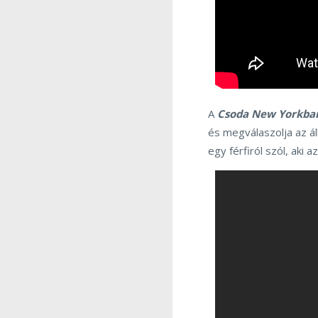
A
Csoda New York
ba
és megválaszolja az ál
egy férfiról szól, aki a