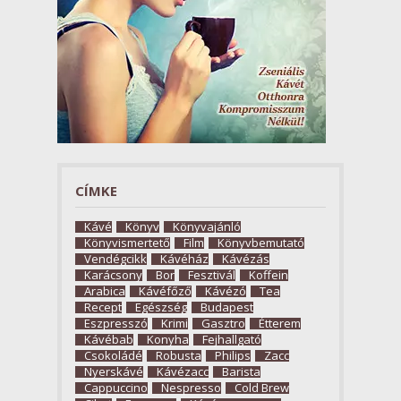
CÍMKE
Kávé
Könyv
Könyvajánló
Könyvismertető
Film
Könyvbemutató
Vendégcikk
Kávéház
Kávézás
Karácsony
Bor
Fesztivál
Koffein
Arabica
Kávéfőző
Kávézó
Tea
Recept
Egészség
Budapest
Eszpresszó
Krimi
Gasztro
Étterem
Kávébab
Konyha
Fejhallgató
Csokoládé
Robusta
Philips
Zacc
Nyerskávé
Kávézacc
Barista
Cappuccino
Nespresso
Cold Brew