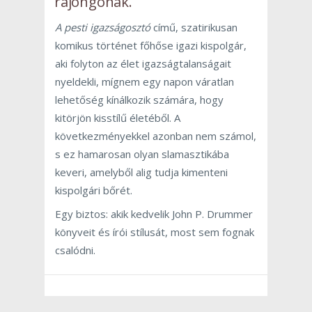
rajongónak.
A pesti igazságosztó
című, szatirikusan
komikus történet főhőse igazi kispolgár,
aki folyton az élet igazságtalanságait
nyeldekli, mígnem egy napon váratlan
lehetőség kínálkozik számára, hogy
kitörjön kisstílű életéből. A
következményekkel azonban nem számol,
s ez hamarosan olyan slamasztikába
keveri, amelyből alig tudja kimenteni
kispolgári bőrét.
Egy biztos: akik kedvelik John P. Drummer
könyveit és írói stílusát, most sem fognak
csalódni.