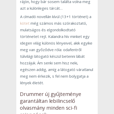
rájön, hogy bár sosem találta volna meg
azt a különleges tárcát…
A címadó novellán kívül (13+1 történet) a
kötet
még számos más szórakoztató,
mulatságos és elgondolkodtató
történetet rejt. Kalandra hív minket egy
idegen világ különös lényeivel, akik egyike
meg van győződve róla: odafentről
túlvilági látogató készül betenni lábát
hozzájuk. Ám senki sem hisz neki,
egészen addig, amíg a látogató váratlanul
meg nem érkezik, s fel nem bolygatja a
lények életét.
Drummer új gyűjteménye
garantáltan lebilincselő
olvasmány minden sci-fi