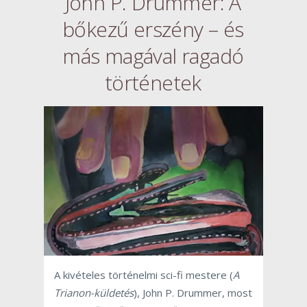
John P. Drummer: A
bőkezű erszény – és
más magával ragadó
történetek
A kivételes történelmi sci-fi mestere (
A
Trianon-küldetés
), John P. Drummer, most