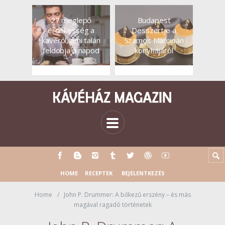
27 meglepő
Budapest
érdekesség a
Desszertje a
kávéról, ami talán
Szamos Marcipán
feldobja a napod
konyhájáról
HOME
RECEPTEK
BEJELENTKEZÉS
Home
John P. Drummer: A bőkezű erszény – és más
magával ragadó történetek