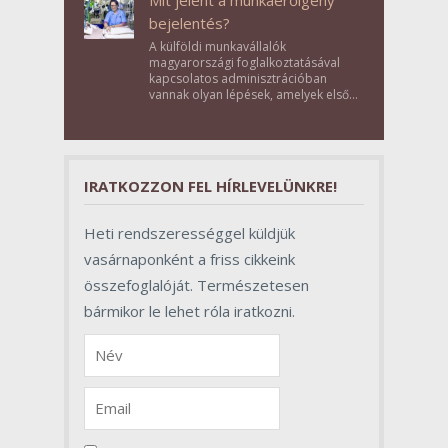
bejelentés?
A külföldi munkavállalók
magyarországi foglalkoztatásával
kapcsolatos adminisztrációban
vannak olyan lépések, amelyek első
pillantásra formalitásnak tűnnek,
valójában azonban meghatározó
szerepet töltenek be az egész
folyamat sikerében.
IRATKOZZON FEL HÍRLEVELÜNKRE!
Heti rendszerességgel küldjük
vasárnaponként a friss cikkeink
összefoglalóját. Természetesen
bármikor le lehet róla iratkozni.