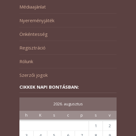
Médiaajánlat
Nyereményjáték
Önkéntesség
Regisztráció
Rólunk
Szerzői jogok
CIKKEK NAPI BONTÁSBAN:
2026. augusztus
h
K
s
c
p
s
v
1
2
3
4
5
6
7
8
9