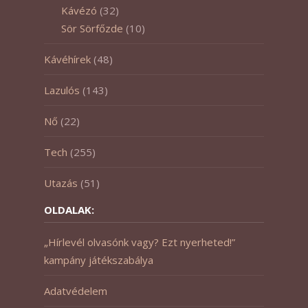
Kávézó
(32)
Sör Sörfőzde
(10)
Kávéhírek
(48)
Lazulós
(143)
Nő
(22)
Tech
(255)
Utazás
(51)
OLDALAK:
„Hírlevél olvasónk vagy? Ezt nyerheted!”
kampány játékszabálya
Adatvédelem