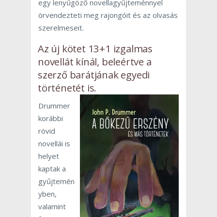
egy lenyűgöző novellagyűjteménnyel
örvendezteti meg rajongóit és az olvasás
szerelmeseit.
Az új kötet 13+1 izgalmas
novellát kínál, beleértve a
szerző barátjának egyedi
történetét is.
Drummer
korábbi
rövid
novellái is
helyet
kaptak a
gyűjtemén
yben,
valamint