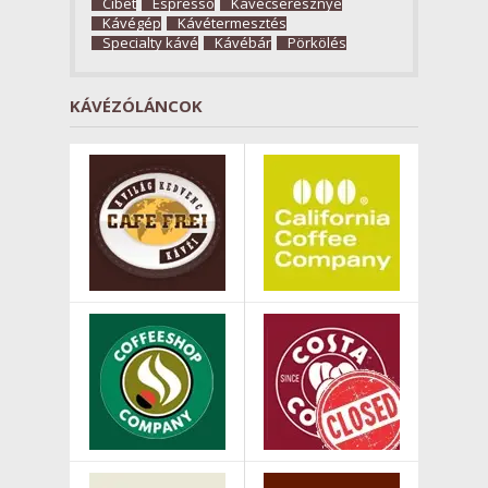
Cibet
Espresso
Kávécseresznye
Kávégép
Kávétermesztés
Specialty kávé
Kávébár
Pörkölés
KÁVÉZÓLÁNCOK