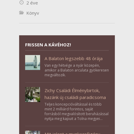
2 éve
Könyv
FRISSEN A KÁVÉHOZ!
A Balaton legszebb 48 órája
Van egy hétvége a nyár közepén,
amikor a Balaton arculata gyökeresen
megváltozik.
Zichy Családi Élménybirtok,
hazánk új családi paradicsoma
Teljes koncepcióváltással és több
mint 2 milliárd forintos, saját
forrásból megvalósított beruházással
nyitja meg kapuit a Tolna megyei
Bikács-Kistápé Ligeten a Zichy Családi
Élménybirtok a mai napon.
Mit jelent a munkaerőigény