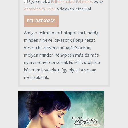
Egyetértek a
Felhasználási Feltételek
és az
Adatvédelmi Elvek
oldalakon leírtakkal.
FELIRATKOZÁS
Amíg a feliratkozott állapot tart, addig
minden hírlevél olvasónk fiókja részt
vesz a havi nyereményjátékunkon,
melyen minden hónapban más és más
nyereményt sorsolunk ki. Mi is utáljuk a
kéretlen leveleket, így olyat biztosan
nem küldünk.