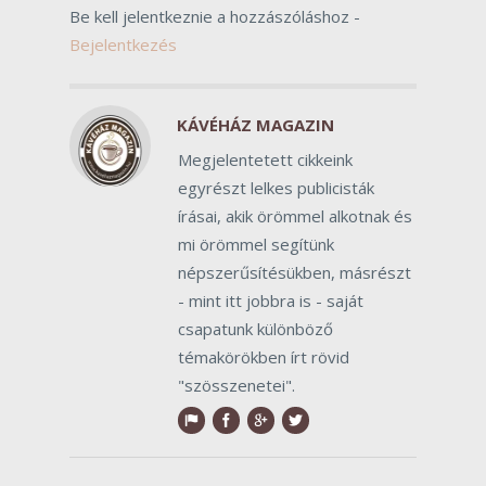
Be kell jelentkeznie a hozzászóláshoz -
Bejelentkezés
KÁVÉHÁZ MAGAZIN
Megjelentetett cikkeink
egyrészt lelkes publicisták
írásai, akik örömmel alkotnak és
mi örömmel segítünk
népszerűsítésükben, másrészt
- mint itt jobbra is - saját
csapatunk különböző
témakörökben írt rövid
"szösszenetei".