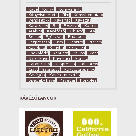
Kávé
Könyv
Könyvajánló
Könyvismertető
Film
Könyvbemutató
Vendégcikk
Kávéház
Kávézás
Karácsony
Bor
Fesztivál
Koffein
Arabica
Kávéfőző
Kávézó
Tea
Recept
Egészség
Budapest
Eszpresszó
Krimi
Gasztro
Étterem
Kávébab
Konyha
Fejhallgató
Csokoládé
Robusta
Philips
Zacc
Nyerskávé
Kávézacc
Barista
Cappuccino
Nespresso
Cold Brew
Cibet
Espresso
Kávécseresznye
Kávégép
Kávétermesztés
Specialty kávé
Kávébár
Pörkölés
KÁVÉZÓLÁNCOK