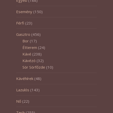
Egyéb
(188)
Esemény
(150)
Férfi
(23)
Gasztro
(456)
Bor
(17)
Étterem
(24)
Kávé
(238)
Kávézó
(32)
Sör Sörfőzde
(10)
Kávéhírek
(48)
Lazulós
(143)
Nő
(22)
Tech
(255)