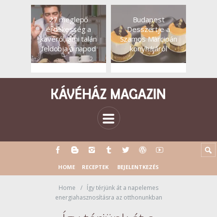
27 meglepő
Budapest
érdekesség a
Desszertje a
kávéról, ami talán
Szamos Marcipán
feldobja a napod
konyhájáról
HOME
RECEPTEK
BEJELENTKEZÉS
Home
Így térjünk át a napelemes
energiahasznosításra az otthonunkban