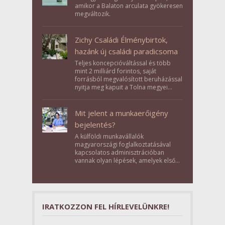
amikor a Balaton arculata gyökeresen
megváltozik.
Zichy Családi Élménybirtok,
hazánk új családi paradicsoma
Teljes koncepcióváltással és több
mint 2 milliárd forintos, saját
forrásból megvalósított beruházással
nyitja meg kapuit a Tolna megyei
Bikács-Kistápé Ligeten a Zichy Családi
Élménybirtok a mai napon.
Mit jelent a munkaerőigény
bejelentés?
A külföldi munkavállalók
magyarországi foglalkoztatásával
kapcsolatos adminisztrációban
vannak olyan lépések, amelyek első
pillantásra formalitásnak tűnnek,
valójában azonban meghatározó
szerepet töltenek be az egész
folyamat sikerében.
IRATKOZZON FEL HÍRLEVELÜNKRE!