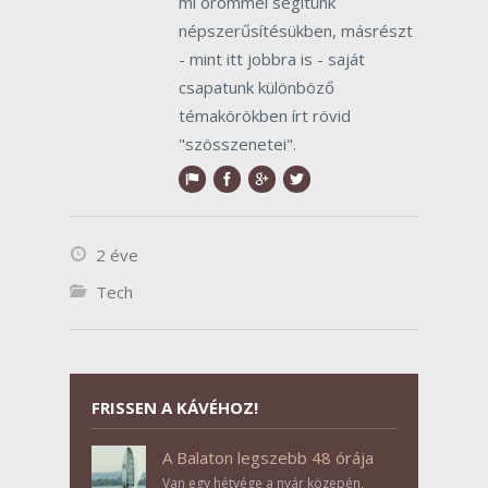
mi örömmel segítünk
népszerűsítésükben, másrészt
- mint itt jobbra is - saját
csapatunk különböző
témakörökben írt rövid
"szösszenetei".
2 éve
Tech
FRISSEN A KÁVÉHOZ!
A Balaton legszebb 48 órája
Van egy hétvége a nyár közepén,