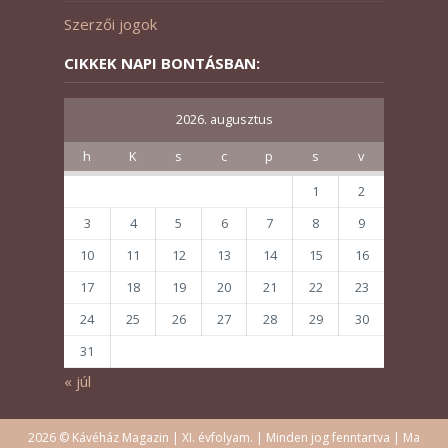
Szerzői jogok
CIKKEK NAPI BONTÁSBAN:
2026. augusztus
h
K
s
c
p
s
v
1
2
3
4
5
6
7
8
9
10
11
12
13
14
15
16
17
18
19
20
21
22
23
24
25
26
27
28
29
30
31
« júl
2026 © Kávéház Magazin | XI. évfolyam. | Minden jog fenntartva | Ma