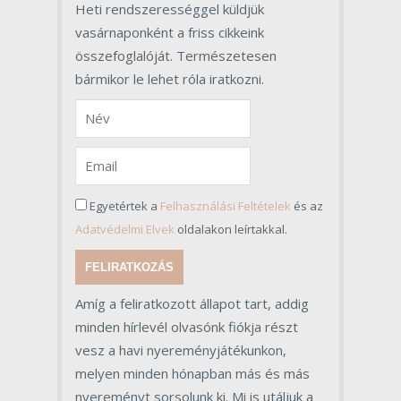
Heti rendszerességgel küldjük
vasárnaponként a friss cikkeink
összefoglalóját. Természetesen
bármikor le lehet róla iratkozni.
Egyetértek a
Felhasználási Feltételek
és az
Adatvédelmi Elvek
oldalakon leírtakkal.
FELIRATKOZÁS
Amíg a feliratkozott állapot tart, addig
minden hírlevél olvasónk fiókja részt
vesz a havi nyereményjátékunkon,
melyen minden hónapban más és más
nyereményt sorsolunk ki. Mi is utáljuk a