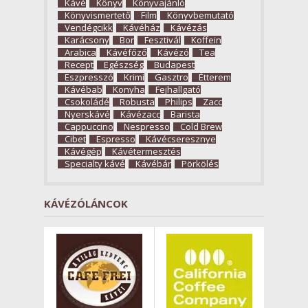
Kávé
Könyv
Könyvajánló
Könyvismertető
Film
Könyvbemutató
Vendégcikk
Kávéház
Kávézás
Karácsony
Bor
Fesztivál
Koffein
Arabica
Kávéfőző
Kávézó
Tea
Recept
Egészség
Budapest
Eszpresszó
Krimi
Gasztro
Étterem
Kávébab
Konyha
Fejhallgató
Csokoládé
Robusta
Philips
Zacc
Nyerskávé
Kávézacc
Barista
Cappuccino
Nespresso
Cold Brew
Cibet
Espresso
Kávécseresznye
Kávégép
Kávétermesztés
Specialty kávé
Kávébár
Pörkölés
KÁVÉZÓLÁNCOK