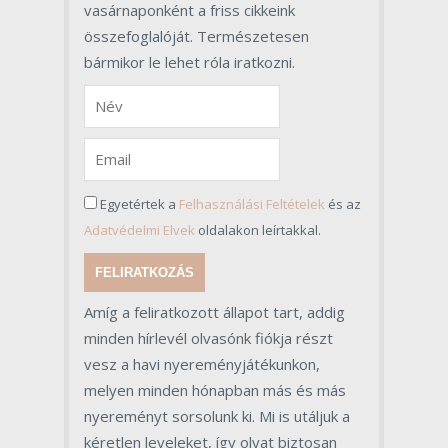
vasárnaponként a friss cikkeink
összefoglalóját. Természetesen
bármikor le lehet róla iratkozni.
Egyetértek a
Felhasználási Feltételek
és az
Adatvédelmi Elvek
oldalakon leírtakkal.
FELIRATKOZÁS
Amíg a feliratkozott állapot tart, addig
minden hírlevél olvasónk fiókja részt
vesz a havi nyereményjátékunkon,
melyen minden hónapban más és más
nyereményt sorsolunk ki. Mi is utáljuk a
kéretlen leveleket, így olyat biztosan