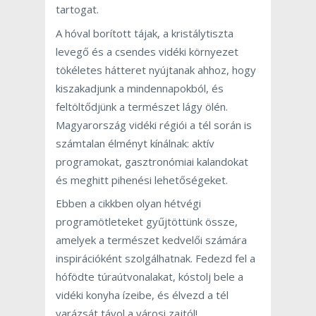
tartogat.
A hóval borított tájak, a kristálytiszta
levegő és a csendes vidéki környezet
tökéletes hátteret nyújtanak ahhoz, hogy
kiszakadjunk a mindennapokból, és
feltöltődjünk a természet lágy ölén.
Magyarország vidéki régiói a tél során is
számtalan élményt kínálnak: aktív
programokat, gasztronómiai kalandokat
és meghitt pihenési lehetőségeket.
Ebben a cikkben olyan hétvégi
programötleteket gyűjtöttünk össze,
amelyek a természet kedvelői számára
inspirációként szolgálhatnak. Fedezd fel a
hófödte túraútvonalakat, kóstolj bele a
vidéki konyha ízeibe, és élvezd a tél
varázsát távol a városi zajtól!