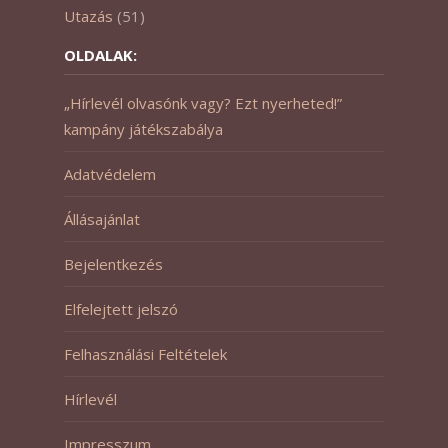
Utazás
(51)
OLDALAK:
„Hírlevél olvasónk vagy? Ezt nyerheted!”
kampány játékszabálya
Adatvédelem
Állásajánlat
Bejelentkezés
Elfelejtett jelszó
Felhasználási Feltételek
Hírlevél
Impresszum