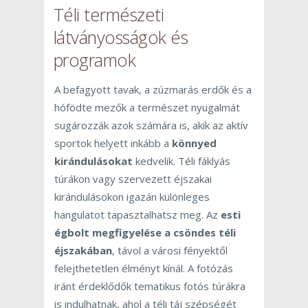
Téli természeti
látványosságok és
programok
A befagyott tavak, a zúzmarás erdők és a
hófödte mezők a természet nyugalmát
sugározzák azok számára is, akik az aktív
sportok helyett inkább a
könnyed
kirándulásokat
kedvelik. Téli fáklyás
túrákon vagy szervezett éjszakai
kirándulásokon igazán különleges
hangulatot tapasztalhatsz meg. Az
esti
égbolt megfigyelése a csöndes téli
éjszakában
, távol a városi fényektől
felejthetetlen élményt kínál. A fotózás
iránt érdeklődők tematikus fotós túrákra
is indulhatnak, ahol a téli táj szépségét