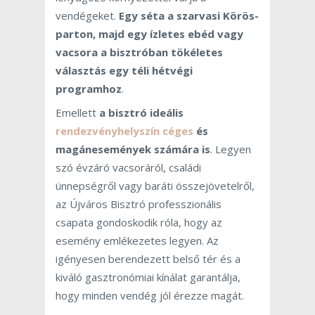
vendégeket.
Egy séta a szarvasi Körös-
parton, majd egy ízletes ebéd vagy
vacsora a bisztróban tökéletes
választás egy téli hétvégi
programhoz
.
Emellett
a bisztró ideális
rendezvényhelyszín céges
és
magánesemények számára is
. Legyen
szó évzáró vacsoráról, családi
ünnepségről vagy baráti összejövetelről,
az Újváros Bisztró professzionális
csapata gondoskodik róla, hogy az
esemény emlékezetes legyen. Az
igényesen berendezett belső tér és a
kiváló gasztronómiai kínálat garantálja,
hogy minden vendég jól érezze magát.