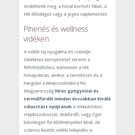
örökíthetik meg: a hóval borított fákat, a
téli élővilágot vagy a jeges naplementét.
Pihenés és wellness
vidéken
A vidéki táj nyugalma és csendje
tökéletes környezetet teremt a
feltöltődéshez, különösen a téli
hónapokban, amikor a természet és a
hangulat a kikapcsolódásra hív.
Magyarország
híres gyógyvizei és
termálfürdői minden évszakban kiváló
választást nyújtanak
a relaxációhoz.
Hajdúszoboszló, Bükfürdő, vagy Eger
különleges fürdőélményeket kínál, de
számos kisebb vidéki település is