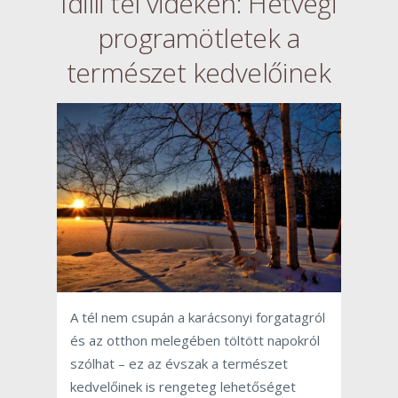
Idilli tél vidéken: Hétvégi
programötletek a
természet kedvelőinek
A tél nem csupán a karácsonyi forgatagról
és az otthon melegében töltött napokról
szólhat – ez az évszak a természet
kedvelőinek is rengeteg lehetőséget