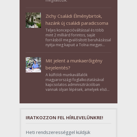
megváltozik.
Zichy Családi Élménybirtok,
hazánk új családi paradicsoma
Teljes koncepcióváltással és több
mint 2 milliárd forintos, saját
forrásból megvalósított beruházással
nyitja meg kapuit a Tolna megyei
Bikács-Kistápé Ligeten a Zichy Családi
Élménybirtok a mai napon.
Mit jelent a munkaerőigény
bejelentés?
A külföldi munkavállalók
magyarországi foglalkoztatásával
kapcsolatos adminisztrációban
vannak olyan lépések, amelyek első
pillantásra formalitásnak tűnnek,
valójában azonban meghatározó
szerepet töltenek be az egész
folyamat sikerében.
IRATKOZZON FEL HÍRLEVELÜNKRE!
Heti rendszerességgel küldjük