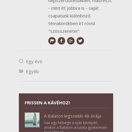
népszerűsítésükben, másrészt
- mint itt jobbra is - saját
csapatunk különböző
témakörökben írt rövid
"szösszenetei".
Egy éve
Egyéb
FRISSEN A KÁVÉHOZ!
A Balaton legszebb 48 órája
Van egy hétvége a nyár közepén,
amikor a Balaton arculata gyökeresen