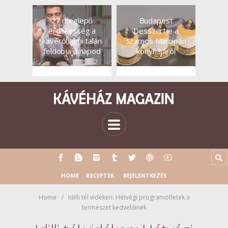
27 meglepő
Budapest
érdekesség a
Desszertje a
kávéról, ami talán
Szamos Marcipán
feldobja a napod
konyhájáról
HOME
RECEPTEK
BEJELENTKEZÉS
Home
Idilli tél vidéken: Hétvégi programötletek a
természet kedvelőinek