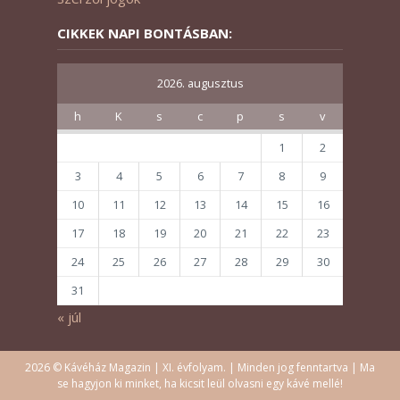
CIKKEK NAPI BONTÁSBAN:
2026. augusztus
h
K
s
c
p
s
v
1
2
3
4
5
6
7
8
9
10
11
12
13
14
15
16
17
18
19
20
21
22
23
24
25
26
27
28
29
30
31
« júl
2026 © Kávéház Magazin | XI. évfolyam. | Minden jog fenntartva | Ma
se hagyjon ki minket, ha kicsit leül olvasni egy kávé mellé!