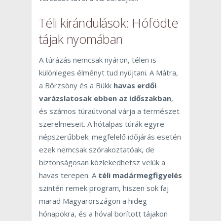
Téli kirándulások: Hófödte
tájak nyomában
A túrázás nemcsak nyáron, télen is
különleges élményt tud nyújtani. A Mátra,
a Börzsöny és a Bükk
havas erdői
varázslatosak ebben az időszakban
,
és számos túraútvonal várja a természet
szerelmeseit. A hótalpas túrák egyre
népszerűbbek: megfelelő időjárás esetén
ezek nemcsak szórakoztatóak, de
biztonságosan közlekedhetsz velük a
havas terepen. A
téli madármegfigyelés
szintén remek program, hiszen sok faj
marad Magyarországon a hideg
hónapokra, és a hóval borított tájakon