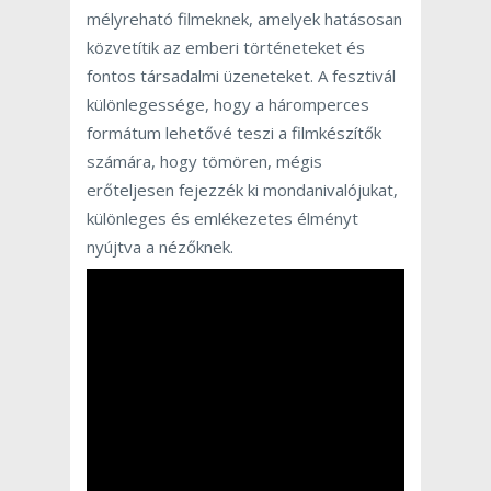
mélyreható filmeknek, amelyek hatásosan
közvetítik az emberi történeteket és
fontos társadalmi üzeneteket. A fesztivál
különlegessége, hogy a háromperces
formátum lehetővé teszi a filmkészítők
számára, hogy tömören, mégis
erőteljesen fejezzék ki mondanivalójukat,
különleges és emlékezetes élményt
nyújtva a nézőknek.