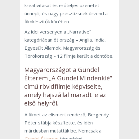
kreativitását és erőteljes üzenetét
ünnepli, és nagy presztízsnek örvend a
filmkészítők körében.
Az idei versenyen a „Narrative”
kategóriában öt ország – Anglia, India,
Egyesült Államok, Magyarország és
Törökország – 12 filmje került a döntőbe.
Magyarországot a Gundel
Étterem „A Gundel Mindenkié”
című rövidfilmje képviselte,
amely hajszállal maradt le az
első helyről.
A filmet az elismert rendező, Bergendy
Péter stábja készítette, és idén
márciusban mutatták be. Nemcsak a
Gundel Étterem
társadalmi