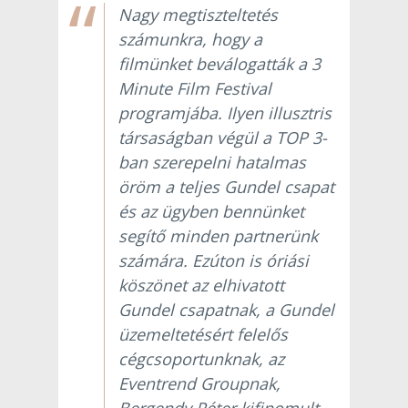
Nagy megtiszteltetés
számunkra, hogy a
filmünket beválogatták a 3
Minute Film Festival
programjába. Ilyen illusztris
társaságban végül a TOP 3-
ban szerepelni hatalmas
öröm a teljes Gundel csapat
és az ügyben bennünket
segítő minden partnerünk
számára. Ezúton is óriási
köszönet az elhivatott
Gundel csapatnak, a Gundel
üzemeltetésért felelős
cégcsoportunknak, az
Eventrend Groupnak,
Bergendy Péter kifinomult