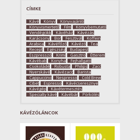
CÍMKE
Kávé
Könyv
Könyvajánló
Könyvismertető
Film
Könyvbemutató
Vendégcikk
Kávéház
Kávézás
Karácsony
Bor
Fesztivál
Koffein
Arabica
Kávéfőző
Kávézó
Tea
Recept
Egészség
Budapest
Eszpresszó
Krimi
Gasztro
Étterem
Kávébab
Konyha
Fejhallgató
Csokoládé
Robusta
Philips
Zacc
Nyerskávé
Kávézacc
Barista
Cappuccino
Nespresso
Cold Brew
Cibet
Espresso
Kávécseresznye
Kávégép
Kávétermesztés
Specialty kávé
Kávébár
Pörkölés
KÁVÉZÓLÁNCOK