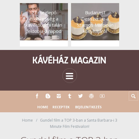
27 meglepő
Budapest
érdekesség a
Desszertje a
kávéról, ami talán
Szamos Marcipán
feldobja a napod
konyhájáról
HOME
RECEPTEK
BEJELENTKEZÉS
Home
Gundel film a TOP 3-ban a Santa Barbara-i 3
Minute Film Festivalon!