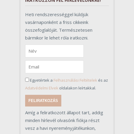
IRATKOZZON FEL HÍRLEVELÜNKRE!
Heti rendszerességgel küldjük
vasárnaponként a friss cikkeink
összefoglalóját. Természetesen
bármikor le lehet róla iratkozni.
Egyetértek a
Felhasználási Feltételek
és az
Adatvédelmi Elvek
oldalakon leírtakkal.
FELIRATKOZÁS
Amíg a feliratkozott állapot tart, addig
minden hírlevél olvasónk fiókja részt
vesz a havi nyereményjátékunkon,