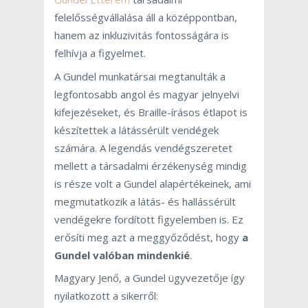
felelősségvállalása áll a középpontban,
hanem az inkluzivitás fontosságára is
felhívja a figyelmet.
A Gundel munkatársai megtanulták a
legfontosabb angol és magyar jelnyelvi
kifejezéseket, és Braille-írásos étlapot is
készítettek a látássérült vendégek
számára. A legendás vendégszeretet
mellett a társadalmi érzékenység mindig
is része volt a Gundel alapértékeinek, ami
megmutatkozik a látás- és hallássérült
vendégekre fordított figyelemben is. Ez
erősíti meg azt a meggyőződést, hogy
a
Gundel valóban mindenkié
.
Magyary Jenő, a Gundel ügyvezetője így
nyilatkozott a sikerről: