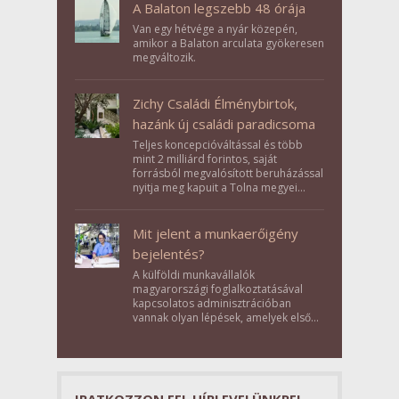
A Balaton legszebb 48 órája
Van egy hétvége a nyár közepén,
amikor a Balaton arculata gyökeresen
megváltozik.
Zichy Családi Élménybirtok,
hazánk új családi paradicsoma
Teljes koncepcióváltással és több
mint 2 milliárd forintos, saját
forrásból megvalósított beruházással
nyitja meg kapuit a Tolna megyei
Bikács-Kistápé Ligeten a Zichy Családi
Élménybirtok a mai napon.
Mit jelent a munkaerőigény
bejelentés?
A külföldi munkavállalók
magyarországi foglalkoztatásával
kapcsolatos adminisztrációban
vannak olyan lépések, amelyek első
pillantásra formalitásnak tűnnek,
valójában azonban meghatározó
szerepet töltenek be az egész
folyamat sikerében.