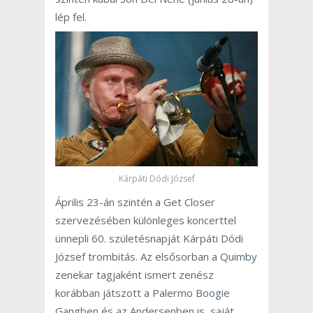
lép fel.
Kárpáti Dódi József
Április 23-án szintén a Get Closer
szervezésében különleges koncerttel
ünnepli 60. születésnapját Kárpáti Dódi
József trombitás. Az elsősorban a Quimby
zenekar tagjaként ismert zenész
korábban játszott a Palermo Boogie
Gangben és az Andersenben is, saját