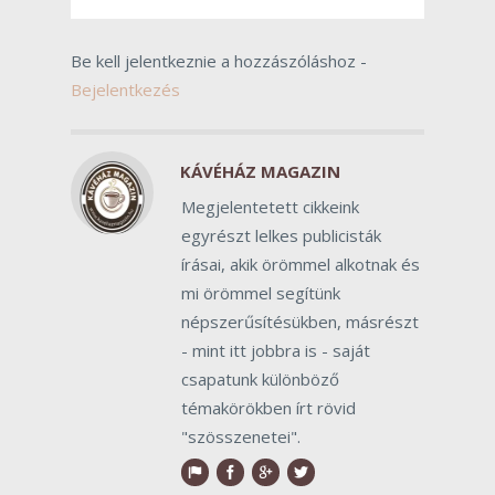
Be kell jelentkeznie a hozzászóláshoz -
Bejelentkezés
KÁVÉHÁZ MAGAZIN
Megjelentetett cikkeink
egyrészt lelkes publicisták
írásai, akik örömmel alkotnak és
mi örömmel segítünk
népszerűsítésükben, másrészt
- mint itt jobbra is - saját
csapatunk különböző
témakörökben írt rövid
"szösszenetei".