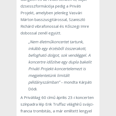
dzsesszformációja pedig a Priváti
Projekt, amelyben jelenleg Vasvári
Márton basszusgitárossal, Szaniszló
Richárd vibrafonossal és Kőszegi Imre
dobossal zenél együtt.
„Nem életműkoncertet tartunk,
inkább egy érzésből összerakott,
befogható dolgot, sok vendéggel. A
koncertre időzítve egy dupla bakelit
Priváti Projekt-koncertelemezt is
megjelentetünk limitált
példányszámban”
– mondta Kárpáti
Dódi.
A Privátilag 60 című április 23-i koncerten
színpadra lép Erik Truffaz világhírű svájci-
francia trombitás, a már említett lengyel