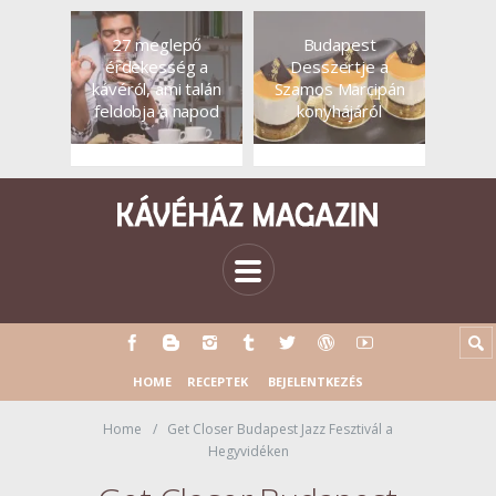
27 meglepő
Budapest
érdekesség a
Desszertje a
kávéról, ami talán
Szamos Marcipán
feldobja a napod
konyhájáról
HOME
RECEPTEK
BEJELENTKEZÉS
Home
Get Closer Budapest Jazz Fesztivál a
Hegyvidéken