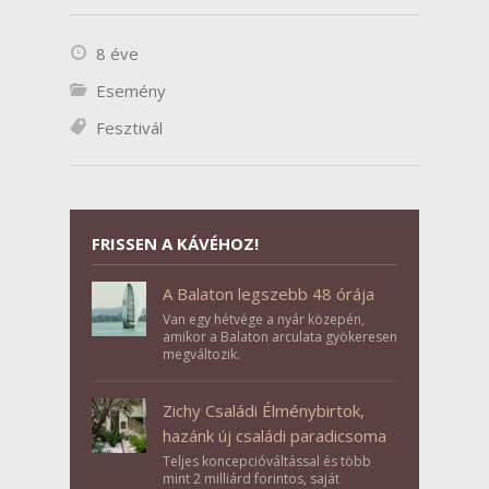
8 éve
Esemény
Fesztivál
FRISSEN A KÁVÉHOZ!
A Balaton legszebb 48 órája
Van egy hétvége a nyár közepén,
amikor a Balaton arculata gyökeresen
megváltozik.
Zichy Családi Élménybirtok,
hazánk új családi paradicsoma
Teljes koncepcióváltással és több
mint 2 milliárd forintos, saját