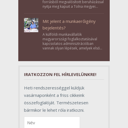
forrásból megvalósított beruházással
nyitja meg kapuit a Tolna megyei
Bikács-Kistápé Ligeten a Zichy Családi
Élménybirtok a mai napon.
Mit jelent a munkaerőigény
bejelentés?
A külföldi munkavállalók
magyarországi foglalkoztatásával
kapcsolatos adminisztrációban
vannak olyan lépések, amelyek első
pillantásra formalitásnak tűnnek,
valójában azonban meghatározó
szerepet töltenek be az egész
folyamat sikerében.
IRATKOZZON FEL HÍRLEVELÜNKRE!
Heti rendszerességgel küldjük
vasárnaponként a friss cikkeink
összefoglalóját. Természetesen
bármikor le lehet róla iratkozni.