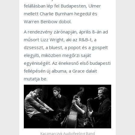
felállásban lép fel Budapesten, Ulmer
mellett Charlie Burnham hegedül és
Warren Benbow dobol.
A rendezvény zárónapján, április 8-án ad
műsort Lizz Wright, aki az R&B-t, a
dzsesszt, a bluest, a popot és a gospelt
elegyíti, miközben megőrzi saját
egyéniségét. Az énekesnő első budapesti
fellépésén új albuma, a Grace dalait
mutatja be.
Kaczmarczyk Audiofeeling Band