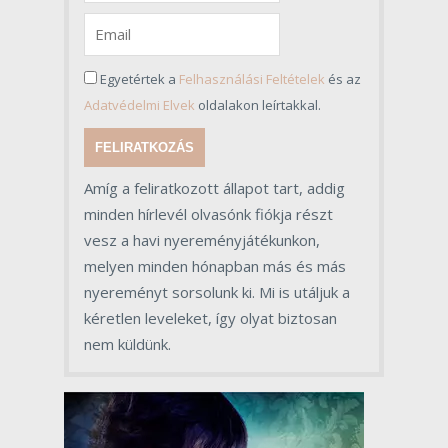
Egyetértek a
Felhasználási Feltételek
és az
Adatvédelmi Elvek
oldalakon leírtakkal.
FELIRATKOZÁS
Amíg a feliratkozott állapot tart, addig
minden hírlevél olvasónk fiókja részt
vesz a havi nyereményjátékunkon,
melyen minden hónapban más és más
nyereményt sorsolunk ki. Mi is utáljuk a
kéretlen leveleket, így olyat biztosan
nem küldünk.