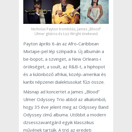
Nicholas Payton trombitás, James „Blood”
Ulmer gitáros és Lizz Wright énekesnő
Payton április 6-án az Afro-Caribbean
Mixtape-pel lép színpadra. Új albumán a
be-bopot, a szvinget, a New Orleans-i
örökséget, a soult, az R&B-t, a hiphopot
és a különböző afrikai, közép-amerikai és
karibi népzenei dialektusokat fűzi össze.
Másnap ad koncertet a James „Blood”
Ulmer Odyssey Trio abból az alkalomból,
hogy 35 éve jelent meg az Odyssey Band
Odyssey című albuma. Utóbbit a modern
dzsesszavantgárd egyik klasszikus
művének tartják. A trió az eredeti