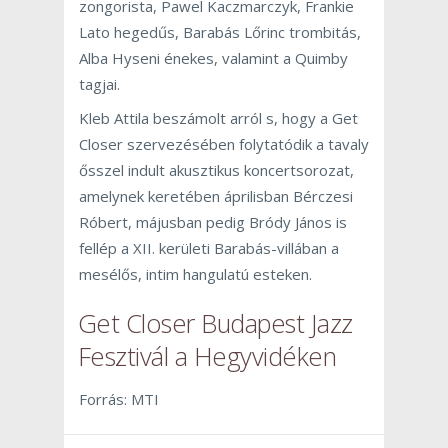
zongorista, Pawel Kaczmarczyk, Frankie
Lato hegedűs, Barabás Lőrinc trombitás,
Alba Hyseni énekes, valamint a Quimby
tagjai.
Kleb Attila beszámolt arról s, hogy a Get
Closer szervezésében folytatódik a tavaly
ősszel indult akusztikus koncertsorozat,
amelynek keretében áprilisban Bérczesi
Róbert, májusban pedig Bródy János is
fellép a XII. kerületi Barabás-villában a
mesélős, intim hangulatú esteken.
Get Closer Budapest Jazz
Fesztivál a Hegyvidéken
Forrás: MTI