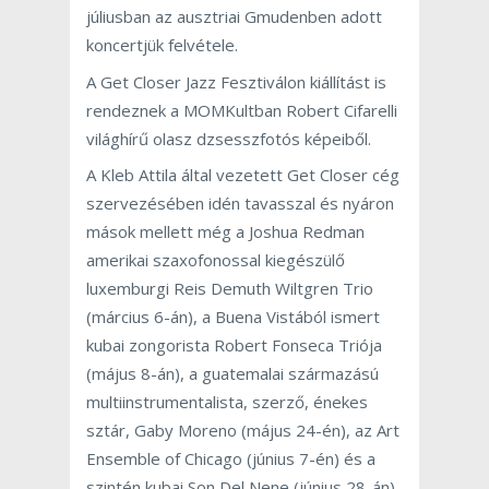
júliusban az ausztriai Gmudenben adott
koncertjük felvétele.
A Get Closer Jazz Fesztiválon kiállítást is
rendeznek a MOMKultban Robert Cifarelli
világhírű olasz dzsesszfotós képeiből.
A Kleb Attila által vezetett Get Closer cég
szervezésében idén tavasszal és nyáron
mások mellett még a Joshua Redman
amerikai szaxofonossal kiegészülő
luxemburgi Reis Demuth Wiltgren Trio
(március 6-án), a Buena Vistából ismert
kubai zongorista Robert Fonseca Triója
(május 8-án), a guatemalai származású
multiinstrumentalista, szerző, énekes
sztár, Gaby Moreno (május 24-én), az Art
Ensemble of Chicago (június 7-én) és a
szintén kubai Son Del Nene (június 28-án)