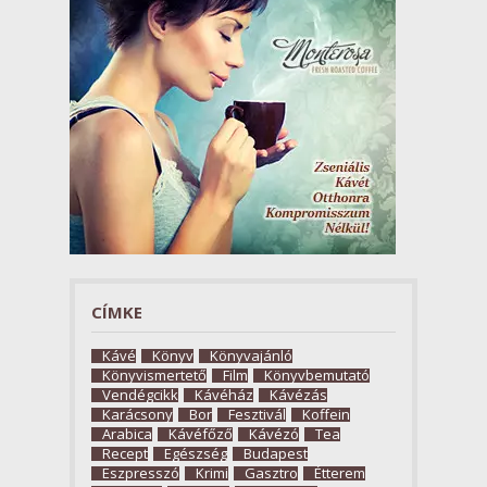
CÍMKE
Kávé
Könyv
Könyvajánló
Könyvismertető
Film
Könyvbemutató
Vendégcikk
Kávéház
Kávézás
Karácsony
Bor
Fesztivál
Koffein
Arabica
Kávéfőző
Kávézó
Tea
Recept
Egészség
Budapest
Eszpresszó
Krimi
Gasztro
Étterem