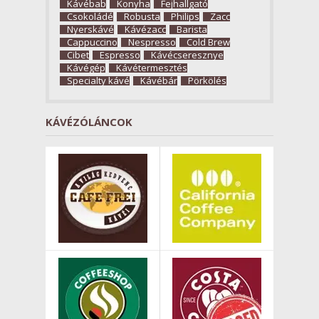
Kávébab
Konyha
Fejhallgató
Csokoládé
Robusta
Philips
Zacc
Nyerskávé
Kávézacc
Barista
Cappuccino
Nespresso
Cold Brew
Cibet
Espresso
Kávécseresznye
Kávégép
Kávétermesztés
Specialty kávé
Kávébár
Pörkölés
KÁVÉZÓLÁNCOK