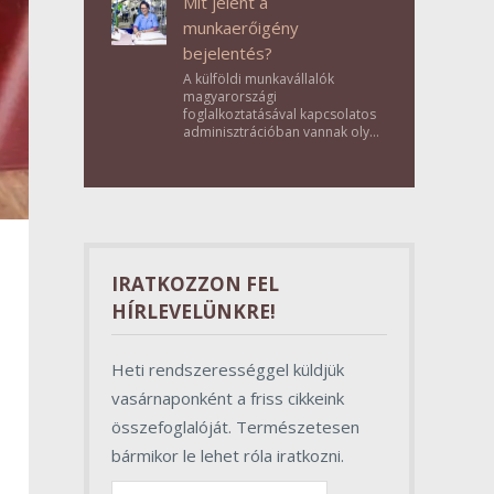
Mit jelent a
munkaerőigény
bejelentés?
A külföldi munkavállalók
magyarországi
foglalkoztatásával kapcsolatos
adminisztrációban vannak olyan
lépések, amelyek első
pillantásra formalitásnak tűnnek,
valójában azonban
meghatározó szerepet töltenek
be az egész folyamat sikerében.
IRATKOZZON FEL
HÍRLEVELÜNKRE!
Heti rendszerességgel küldjük
vasárnaponként a friss cikkeink
összefoglalóját. Természetesen
bármikor le lehet róla iratkozni.