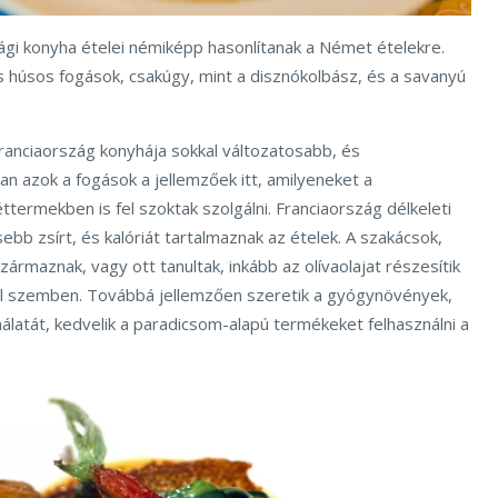
ági konyha ételei némiképp hasonlítanak a Német ételekre.
és húsos fogások, csakúgy, mint a disznókolbász, és a savanyú
ranciaország konyhája sokkal változatosabb, és
an azok a fogások a jellemzőek itt, amilyeneket a
termekben is fel szoktak szolgálni. Franciaország délkeleti
sebb zsírt, és kalóriát tartalmaznak az ételek. A szakácsok,
 származnak, vagy ott tanultak, inkább az olívaolajat részesítik
jal szemben. Továbbá jellemzően szeretik a gyógynövények,
latát, kedvelik a paradicsom-alapú termékeket felhasználni a