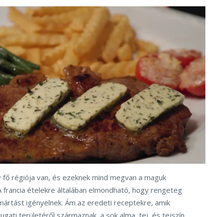
 fő régiója van, és ezeknek mind megvan a maguk
A francia ételekre általában elmondható, hogy rengeteg
mártást igényelnek. Ám az eredeti receptekre, amik
gati területéről származnak, a sok alma, tej, és tejszín