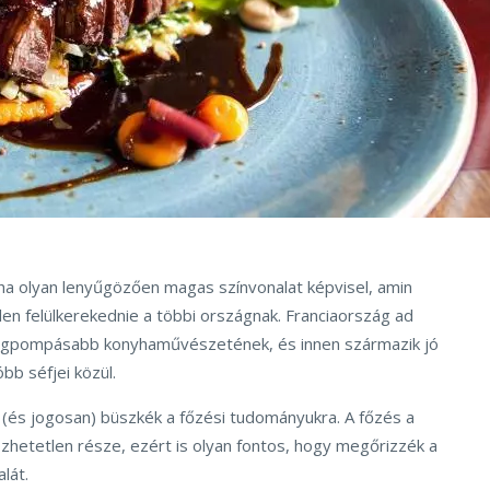
nyha olyan lenyűgözően magas színvonalat képvisel, amin
en felülkerekednie a többi országnak. Franciaország ad
 legpompásabb konyhaművészetének, és innen származik jó
óbb séfjei közül.
 (és jogosan) büszkék a főzési tudományukra. A főzés a
lözhetetlen része, ezért is olyan fontos, hogy megőrizzék a
lát.