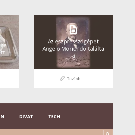
Az eszpresszógépet
ség
Angelo Moriondo találta
tt
ki
Tovább
GN
DIVAT
TECH