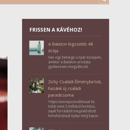
FRISSEN A KÁVÉHOZ!
A Balaton legszebb 48
órája
Van egy hétvége a nyár közepén,
amikor a Balaton arculata
gyökeresen megváltozik.
Zichy Családi Élménybirtok,
hazánk új családi
paradicsoma
Teljes koncepcióváltással és
több mint 2 milliárd forintos,
saját forrásból megvalósított
beruházással nyitja meg kapuit a
Tolna megyei Bikács-Kistápé
Ligeten a Zichy Családi
Élménybirtok a mai napon.