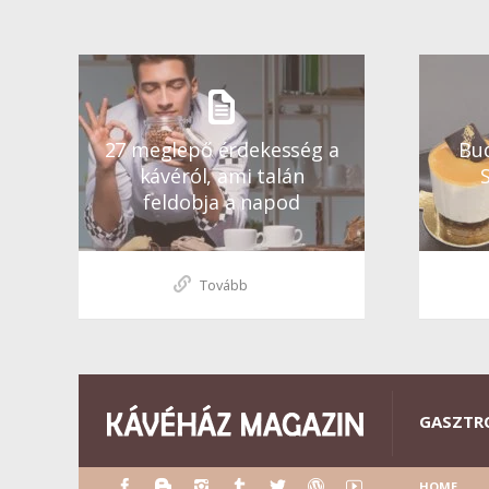
27 meglepő érdekesség a
Bud
kávéról, ami talán
feldobja a napod
Tovább
GASZTR
HOME