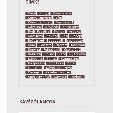
CÍMKE
Kávé
Könyv
Könyvajánló
Könyvismertető
Film
Könyvbemutató
Vendégcikk
Kávéház
Kávézás
Karácsony
Bor
Fesztivál
Koffein
Arabica
Kávéfőző
Kávézó
Tea
Recept
Egészség
Budapest
Eszpresszó
Krimi
Gasztro
Étterem
Kávébab
Konyha
Fejhallgató
Csokoládé
Robusta
Philips
Zacc
Nyerskávé
Kávézacc
Barista
Cappuccino
Nespresso
Cold Brew
Cibet
Espresso
Kávécseresznye
Kávégép
Kávétermesztés
Specialty kávé
Kávébár
Pörkölés
KÁVÉZÓLÁNCOK