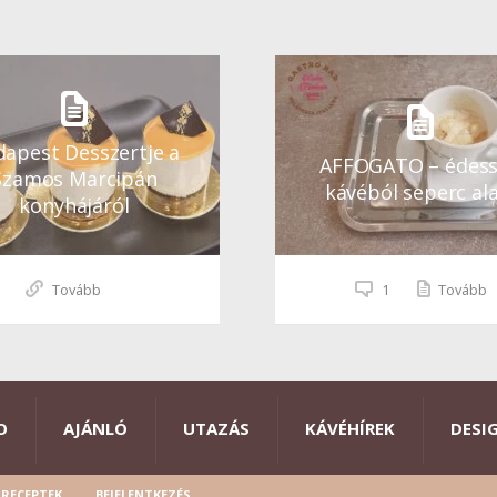
apest Desszertje a
AFFOGATO – édes
Szamos Marcipán
kávéból seperc ala
konyhájáról
Tovább
1
Tovább
O
AJÁNLÓ
UTAZÁS
KÁVÉHÍREK
DESI
RECEPTEK
BEJELENTKEZÉS