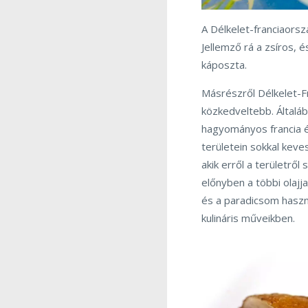
A Délkelet-franciaorsz
Jellemző rá a zsíros, 
káposzta.
Másrészről Délkelet-F
közkedveltebb. Általáb
hagyományos francia ét
területein sokkal keve
akik erről a területről
előnyben a többi olaj
és a paradicsom haszná
kulináris műveikben.