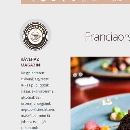
Franciaor
KÁVÉHÁZ
MAGAZIN
Megjelentetett
cikkeink egyrészt
lelkes publicisták
írásai, akik örömmel
alkotnak és mi
örömmel segítünk
népszerűsítésükben,
másrészt - mint itt
jobbra is - saját
csapatunk