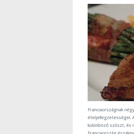
Franciaországnak négy
ételjellegzetességei. 
különböző szószt, és 
Franciaország északnyu