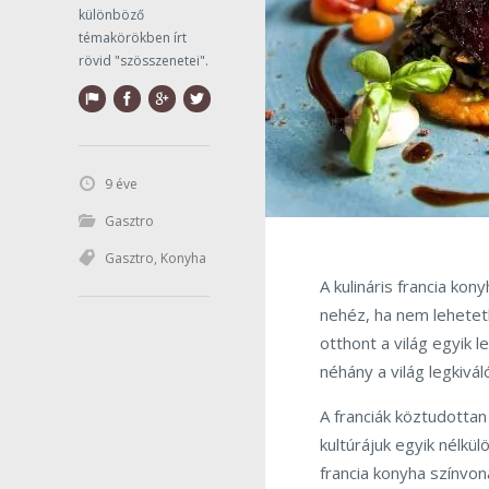
különböző
témakörökben írt
rövid "szösszenetei".
9 éve
Gasztro
Gasztro
,
Konyha
A kulináris francia ko
nehéz, ha nem lehetetl
otthont a világ egyik
néhány a világ legkivál
A franciák köztudottan
kultúrájuk egyik nélkü
francia konyha színvona