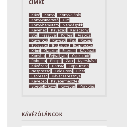
CÍMKE
Kávé
Könyv
Könyvajánló
Könyvismertető
Film
Könyvbemutató
Vendégcikk
Kávéház
Kávézás
Karácsony
Bor
Fesztivál
Koffein
Arabica
Kávéfőző
Kávézó
Tea
Recept
Egészség
Budapest
Eszpresszó
Krimi
Gasztro
Étterem
Kávébab
Konyha
Fejhallgató
Csokoládé
Robusta
Philips
Zacc
Nyerskávé
Kávézacc
Barista
Cappuccino
Nespresso
Cold Brew
Cibet
Espresso
Kávécseresznye
Kávégép
Kávétermesztés
Specialty kávé
Kávébár
Pörkölés
KÁVÉZÓLÁNCOK