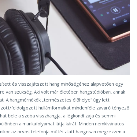
ített és visszajátszott hang minőségéhez alapvetően egy
re van szükség. Aki volt már életében hangstúdióban, annak
t. A hangmérnökök „természetes élőhelye” úgy lett
átszott/feldolgozott hullámformákat mindenféle zavaró tényező
ólhat bele a szoba visszhangja, a légkondi zaja és semmi
különben a munkafolyamat látja kárát. Minden nemkívánatos
amikor az orvos telefonja műtét alatt hangosan megrezzen a