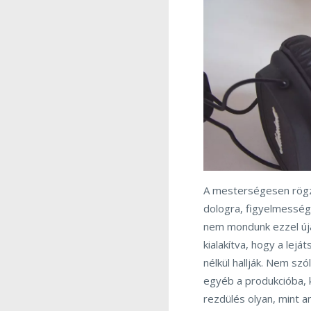
A mesterségesen rögz
dologra, figyelmesség
nem mondunk ezzel úja
kialakítva, hogy a lej
nélkül hallják. Nem sz
egyéb a produkcióba, 
rezdülés olyan, mint 