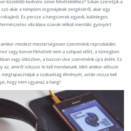
kon közelebb kedvenc zenei felvételeikhez? Sokan szeretjük a
 szó akár a templom orgonájának zengéséről, akár egy
robajáról. És persze a hangszerek egyedi, különleges
 természetes vibrálása szavak nélküli mentális gyönyört
, amikor mindezt mesterségesen szeretnénk reprodukálni.
mot vagy koncertfelvételt nem a színpad előtt, a tömegben
nkban vagy útközben, a buszon ülve szeretnénk újra átélni. Ez
 az, amiről sokszor le kell mondanunk. Mint amikor először
 megtapasztaljuk a szabadság élményét, aztán vissza kell
Ugye, hogy nem ugyanaz a hang?