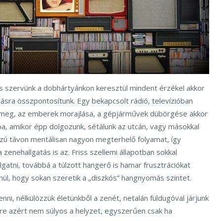
s szervünk a dobhártyánkon keresztül mindent érzékel akkor
ásra összpontosítunk. Egy bekapcsolt rádió, televízióban
ömeg, az emberek morajlása, a gépjárművek dübörgése akkor
ba, amikor épp dolgozunk, sétálunk az utcán, vagy másokkal
zú távon mentálisan nagyon megterhelő folyamat, így
zenehallgatás is az. Friss szellemi állapotban sokkal
gatni, továbbá a túlzott hangerő is hamar frusztrációkat
nül, hogy sokan szeretik a „diszkós” hangnyomás szintet.
enni, nélkülözzük életünkből a zenét, netalán füldugóval járjunk
e azért nem súlyos a helyzet, egyszerűen csak ha