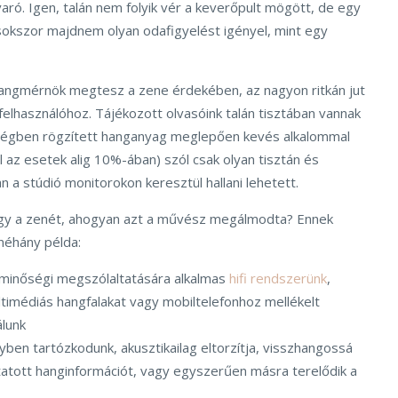
ró. Igen, talán nem folyik vér a keverőpult mögött, de egy
okszor majdnem olyan odafigyelést igényel, mint egy
hangmérnök megtesz a zene érdekében, az nagyon ritkán jut
elhasználóhoz. Tájékozott olvasóink talán tisztában vannak
őségben rögzített hanganyag meglepően kevés alkalommal
 az esetek alig 10%-ában) szól csak olyan tisztán és
 a stúdió monitorokon keresztül hallani lehetett.
úgy a zenét, ahogyan azt a művész megálmodta? Ennek
néhány példa:
 minőségi megszólaltatására alkalmas
hifi rendszerünk
,
ltimédiás hangfalakat vagy mobiltelefonhoz mellékelt
álunk
yben tartózkodunk, akusztikailag eltorzítja, visszhangossá
tatott hanginformációt, vagy egyszerűen másra terelődik a