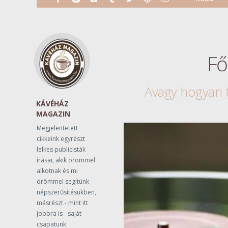
Fő
Avagy hogyan 
KÁVÉHÁZ
MAGAZIN
Megjelentetett
cikkeink egyrészt
lelkes publicisták
írásai, akik örömmel
alkotnak és mi
örömmel segítünk
népszerűsítésükben,
másrészt - mint itt
jobbra is - saját
csapatunk