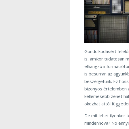
Gondolkodásért felelő
is, amikor tudatosan m
elhangzó információt
is besurran az agyunk
beszélgetünk. Ez hoss
bizonyos értelemben a 
kellemesebb zenét hall
okozhat attól függetle
De mit lehet ilyenkor t
mindenhova? No ennyir