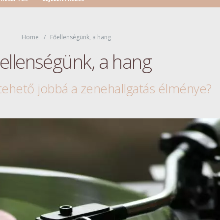
Home
Főellenségünk, a hang
ellenségünk, a hang
tehető jobbá a zenehallgatás élménye?