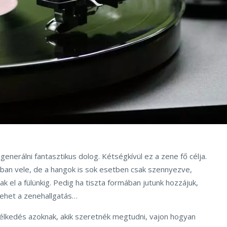
generálni fantasztikus dolog. Kétségkívül ez a zene fő célja.
ban vele, de a hangok is sok esetben csak szennyezve,
k el a fülünkig. Pedig ha tiszta formában jutunk hozzájuk,
ehet a zenehallgatás…
mélkedés azoknak, akik szeretnék megtudni, vajon hogyan