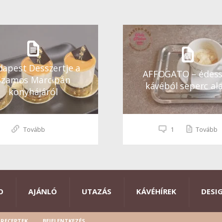
apest Desszertje a
AFFOGATO – édes
Szamos Marcipán
kávéból seperc ala
konyhájáról
Tovább
1
Tovább
O
AJÁNLÓ
UTAZÁS
KÁVÉHÍREK
DESI
RECEPTEK
BEJELENTKEZÉS