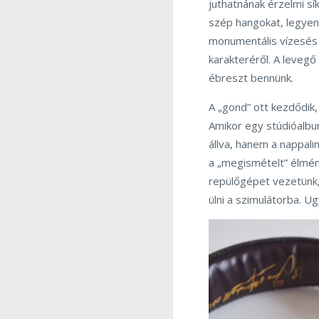
juthatnának érzelmi sí
szép hangokat, legyen
monumentális vízesés 
karakteréről. A levegő
ébreszt bennünk.
A „gond” ott kezdődik
Amikor egy stúdióalbu
állva, hanem a nappali
a „megismételt” élmény
repülőgépet vezetünk,
ülni a szimulátorba. 