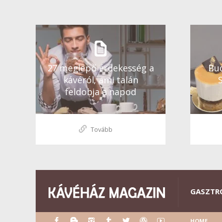
27 meglepő érdekesség a
Bud
kávéról, ami talán
feldobja a napod
Tovább
GASZTR
HOME