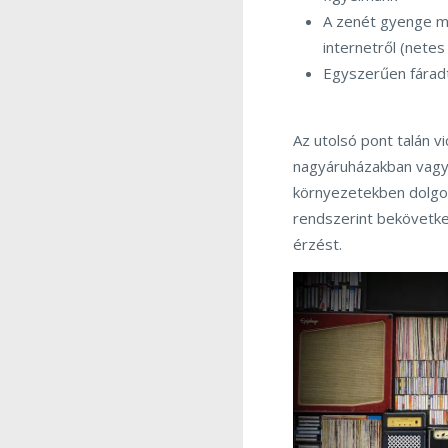
A zenét gyenge mi
internetről (netes
Egyszerűen fárad
Az utolsó pont talán v
nagyáruházakban vagy 
környezetekben dolgoz
rendszerint bekövetke
érzést.