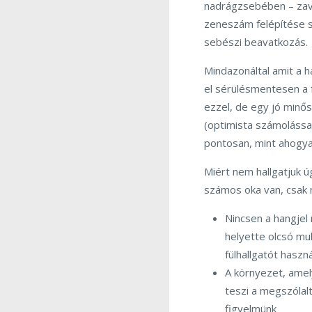
nadrágzsebében – zava
zeneszám felépítése s
sebészi beavatkozás.
Mindazonáltal amit a 
el sérülésmentesen a f
ezzel, de egy jó min
(optimista számolással
pontosan, mint ahogyan
Miért nem hallgatjuk 
számos oka van, csak 
Nincsen a hangjel
helyette olcsó mu
fülhallgatót haszn
A környezet, amel
teszi a megszólal
figyelmünk