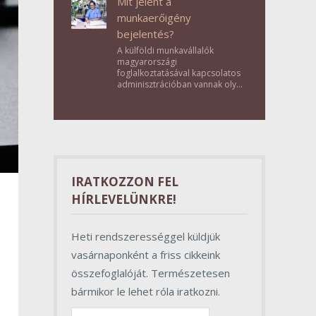
Mit jelent a
munkaerőigény
bejelentés?
A külföldi munkavállalók
magyarországi
foglalkoztatásával kapcsolatos
adminisztrációban vannak olyan
lépések, amelyek első
pillantásra formalitásnak tűnnek,
valójában azonban
meghatározó szerepet töltenek
be az egész folyamat sikerében.
IRATKOZZON FEL
HÍRLEVELÜNKRE!
Heti rendszerességgel küldjük
vasárnaponként a friss cikkeink
összefoglalóját. Természetesen
bármikor le lehet róla iratkozni.