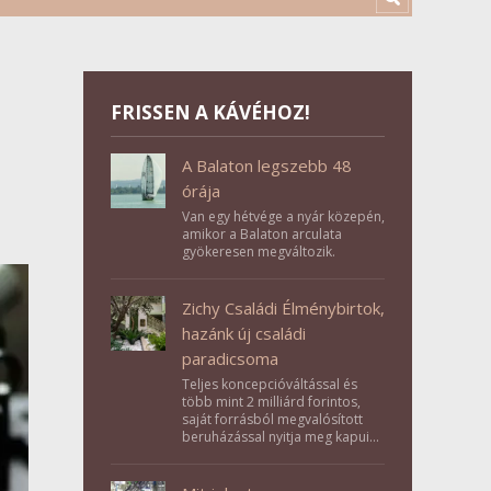
FRISSEN A KÁVÉHOZ!
A Balaton legszebb 48
órája
Van egy hétvége a nyár közepén,
amikor a Balaton arculata
gyökeresen megváltozik.
Zichy Családi Élménybirtok,
hazánk új családi
paradicsoma
Teljes koncepcióváltással és
több mint 2 milliárd forintos,
saját forrásból megvalósított
beruházással nyitja meg kapuit a
Tolna megyei Bikács-Kistápé
Ligeten a Zichy Családi
Élménybirtok a mai napon.