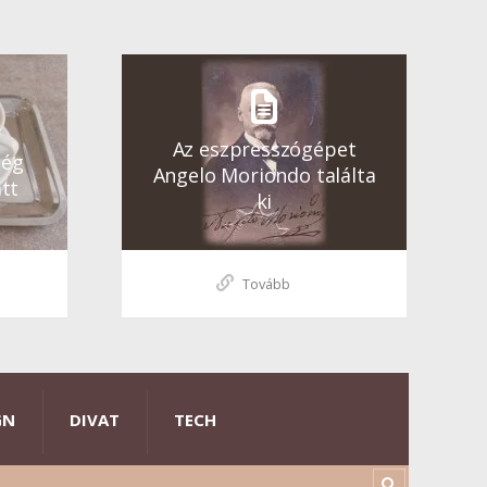
Az eszpresszógépet
ség
Angelo Moriondo találta
tt
ki
Tovább
GN
DIVAT
TECH