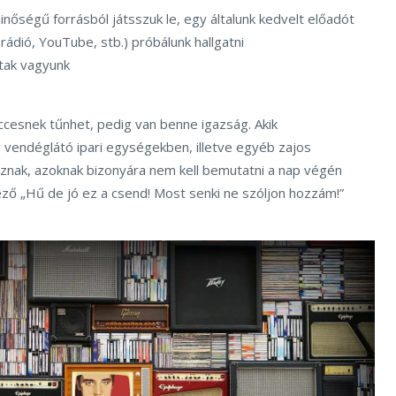
nőségű forrásból játsszuk le, egy általunk kedvelt előadót
 rádió, YouTube, stb.) próbálunk hallgatni
tak vagyunk
iccesnek tűnhet, pedig van benne igazság. Akik
vendéglátó ipari egységekben, illetve egyéb zajos
nak, azoknak bizonyára nem kell bemutatni a nap végén
ző „Hű de jó ez a csend! Most senki ne szóljon hozzám!”