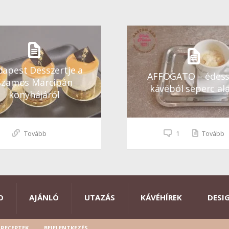
apest Desszertje a
AFFOGATO – édes
Szamos Marcipán
kávéból seperc ala
konyhájáról
Tovább
1
Tovább
O
AJÁNLÓ
UTAZÁS
KÁVÉHÍREK
DESI
RECEPTEK
BEJELENTKEZÉS