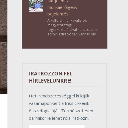
Mit jelent a
munkaerőigény
bejelentés?
A külföldi munkavállalók
magyarországi
foglalkoztatásával kapcsolatos
adminisztrációban vannak olyan
lépések, amelyek első
pillantásra formalitásnak tűnnek,
valójában azonban
meghatározó szerepet töltenek
be az egész folyamat sikerében.
IRATKOZZON FEL
HÍRLEVELÜNKRE!
Heti rendszerességgel küldjük
vasárnaponként a friss cikkeink
összefoglalóját. Természetesen
bármikor le lehet róla iratkozni.