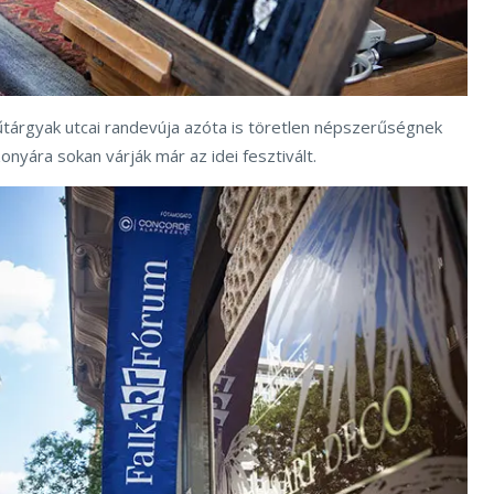
tárgyak utcai randevúja azóta is töretlen népszerűségnek
onyára sokan várják már az idei fesztivált.