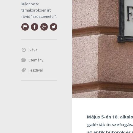
különböző
témakörökben írt
rövid "szösszenetei".
8 éve
Esemény
Fesztivál
Május 5-én 18. alka
galériák összefogás
az antik bútorok és