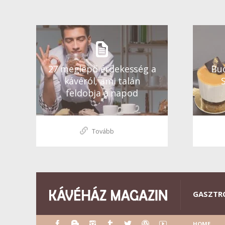
27 meglepő érdekesség a
Bud
kávéról, ami talán
feldobja a napod
Tovább
GASZTR
HOME