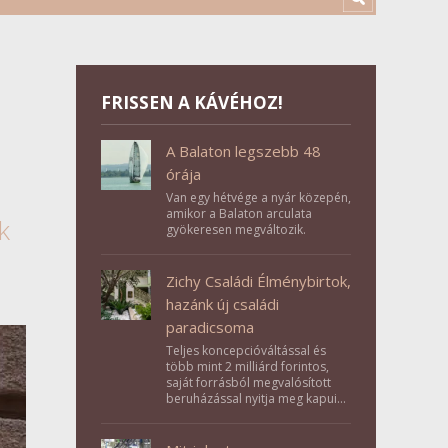
FRISSEN A KÁVÉHOZ!
A Balaton legszebb 48
órája
Van egy hétvége a nyár közepén,
amikor a Balaton arculata
k
gyökeresen megváltozik.
Zichy Családi Élménybirtok,
hazánk új családi
paradicsoma
Teljes koncepcióváltással és
több mint 2 milliárd forintos,
saját forrásból megvalósított
beruházással nyitja meg kapuit a
Tolna megyei Bikács-Kistápé
Ligeten a Zichy Családi
Élménybirtok a mai napon.