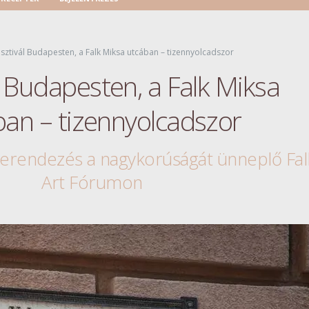
sztivál Budapesten, a Falk Miksa utcában – tizennyolcadszor
l Budapesten, a Falk Miksa
ban – tizennyolcadszor
berendezés a nagykorúságát ünneplő Fal
Art Fórumon