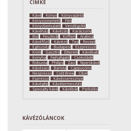
CÍMKE
Kávé
Könyv
Könyvajánló
Könyvismertető
Film
Könyvbemutató
Vendégcikk
Kávéház
Kávézás
Karácsony
Bor
Fesztivál
Koffein
Arabica
Kávéfőző
Kávézó
Tea
Recept
Egészség
Budapest
Eszpresszó
Krimi
Gasztro
Étterem
Kávébab
Konyha
Fejhallgató
Csokoládé
Robusta
Philips
Zacc
Nyerskávé
Kávézacc
Barista
Cappuccino
Nespresso
Cold Brew
Cibet
Espresso
Kávécseresznye
Kávégép
Kávétermesztés
Specialty kávé
Kávébár
Pörkölés
KÁVÉZÓLÁNCOK