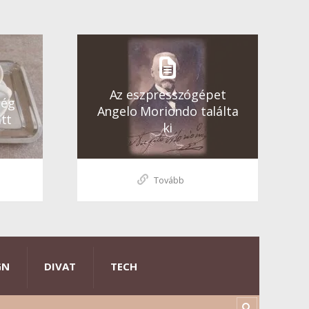
Az eszpresszógépet
ség
Angelo Moriondo találta
tt
ki
Tovább
GN
DIVAT
TECH