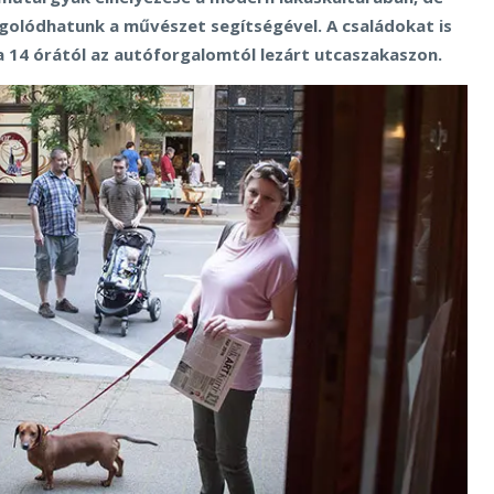
ngolódhatunk a művészet segítségével. A családokat is
a 14 órától az autóforgalomtól lezárt utcaszakaszon.