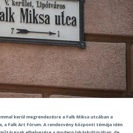
lommal kerül megrendezésre a Falk Miksa utcában a
a, a Falk Art Fórum. A rendezvény központi témája idén
 műtárgyak elhelyezése a modern lakáskultúrában, de