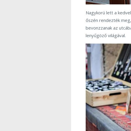
Nagykorú lett a kedvel
őszén rendezték meg, n
bevonzzanak az utcába
lenyűgöző világával.