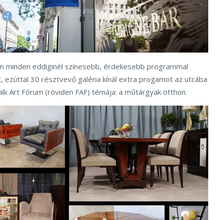
n minden eddiginél színesebb, érdekesebb programmal
, ezúttal 30 résztvevő galéria kínál extra progamot az utcába
Falk Art Fórum (röviden FAF) témája: a műtárgyak otthon.