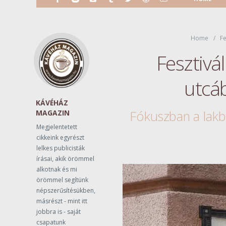
Home
Fe
Fesztivá
utcá
KÁVÉHÁZ
Fókuszban a lak
MAGAZIN
Megjelentetett
cikkeink egyrészt
lelkes publicisták
írásai, akik örömmel
alkotnak és mi
örömmel segítünk
népszerűsítésükben,
másrészt - mint itt
jobbra is - saját
csapatunk