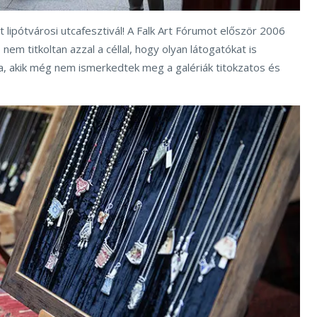
t lipótvárosi utcafesztivál! A Falk Art Fórumot először 2006
em titkoltan azzal a céllal, hogy olyan látogatókat is
, akik még nem ismerkedtek meg a galériák titokzatos és