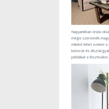
Napjainkban óriási di
mégis szeretnék maguk
miként lehet ezeket a 
bútorok és dísztárgya
példákat a fesztiválon.