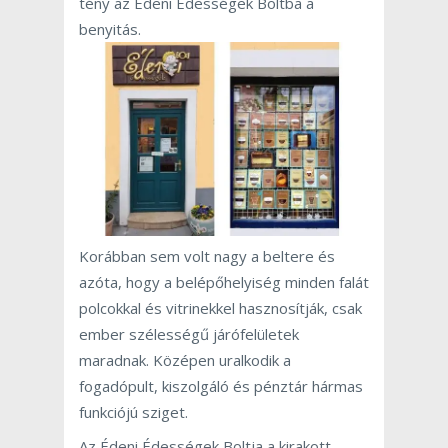
tény az Édeni Édességek Boltba a
benyitás.
Korábban sem volt nagy a beltere és
azóta, hogy a belépőhelyiség minden falát
polcokkal és vitrinekkel hasznosítják, csak
ember szélességű járófelületek
maradnak. Középen uralkodik a
fogadópult, kiszolgáló és pénztár hármas
funkciójú sziget.
Az Édeni Édességek Boltja a kirakott