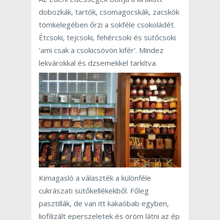
dobozkák, tartók, csomagocskák, zacskók
tömkelegében őrzi a sokféle csokoládét.
Étcsoki, tejcsoki, fehércsoki és sütőcsoki
’ami csak a csokicsövön kifér’. Mindez
lekvárokkal és dzsemekkel tarkítva.
Kimagasló a választék a különféle
cukrászati sütőkellékekből. Főleg
pasztillák, de van itt kakaóbab egyben,
liofilizált eperszeletek és öröm látni az ép