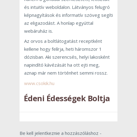
és intuitív weboldalon. Látványos felugró
képnagyítások és informatív szöveg segíti
az eligazodást. A honlap egyúttal
webáruház is.
Az orvos a boltlátogatást receptként
kellene hogy felírja, heti háromszor 1
dózisban. Aki szerencsés, helyi lakosként
napindító kávézását ha ott ejti meg,
aznap már nem történhet semmi rossz.
www.csokik.hu
Édeni Édességek Boltja
Be kell jelentkeznie a hozzászóláshoz -