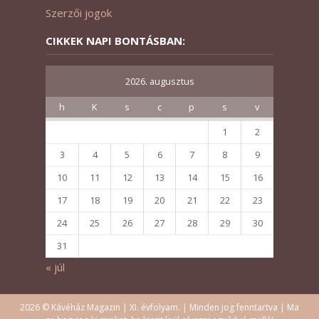
Szerzői jogok
CIKKEK NAPI BONTÁSBAN:
2026. augusztus
h
K
s
c
p
s
v
1
2
3
4
5
6
7
8
9
10
11
12
13
14
15
16
17
18
19
20
21
22
23
24
25
26
27
28
29
30
31
« júl
2026 © Kávéház Magazin | XI. évfolyam. | Minden jog fenntartva | Ma