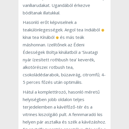
vaníliarudakat. Ugandából érkezve
bódítanak illatukkal.
Hasonló erőt képviselnek a
teakülönlegességek. Angol tea Indiából
kínai tea Kínából
és más teák
máshonnan. Izelítőnek az Édeni
Édességek Boltja kínálatból a ‘Sivatagi
nyár ízesített rothbush tea’ keverék,
alkotórészei: rotbush tea,
csokoládédarabok, búzavirág, citromfű; 4-
5 perces főzés után optimális.
Hátul a komplettírozó, hasonló méretű
helyiségben jobb oldalon teljes
terjedelemben a kávéfőző-tér és a
vitrines kiszolgáló pult. A fennmaradó kis
helyen pár asztalka és szék a kávézáshoz.