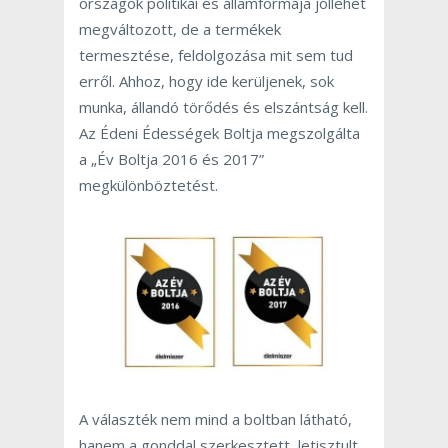
országok politikai és államformája jóllehet
megváltozott, de a termékek
termesztése, feldolgozása mit sem tud
erről. Ahhoz, hogy ide kerüljenek, sok
munka, állandó törődés és elszántság kell.
Az Édeni Édességek Boltja megszolgálta
a „Év Boltja 2016 és 2017”
megkülönböztetést.
A választék nem mind a boltban látható,
hanem a gonddal szerkesztett, letisztult