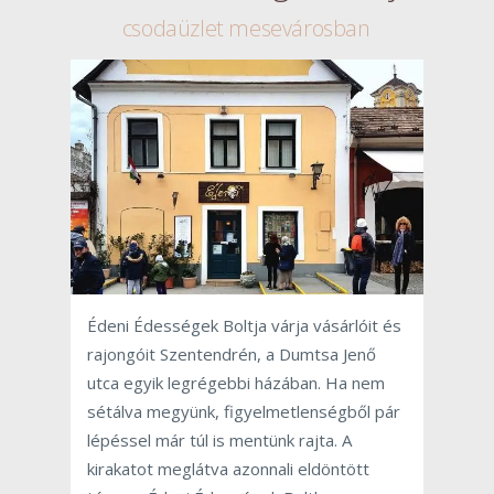
csodaüzlet mesevárosban
Édeni Édességek Boltja várja vásárlóit és
rajongóit Szentendrén, a Dumtsa Jenő
utca egyik legrégebbi házában. Ha nem
sétálva megyünk, figyelmetlenségből pár
lépéssel már túl is mentünk rajta. A
kirakatot meglátva azonnali eldöntött