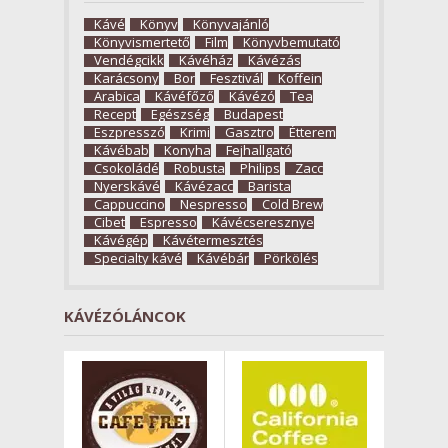
Kávé
Könyv
Könyvajánló
Könyvismertető
Film
Könyvbemutató
Vendégcikk
Kávéház
Kávézás
Karácsony
Bor
Fesztivál
Koffein
Arabica
Kávéfőző
Kávézó
Tea
Recept
Egészség
Budapest
Eszpresszó
Krimi
Gasztro
Étterem
Kávébab
Konyha
Fejhallgató
Csokoládé
Robusta
Philips
Zacc
Nyerskávé
Kávézacc
Barista
Cappuccino
Nespresso
Cold Brew
Cibet
Espresso
Kávécseresznye
Kávégép
Kávétermesztés
Specialty kávé
Kávébár
Pörkölés
KÁVÉZÓLÁNCOK