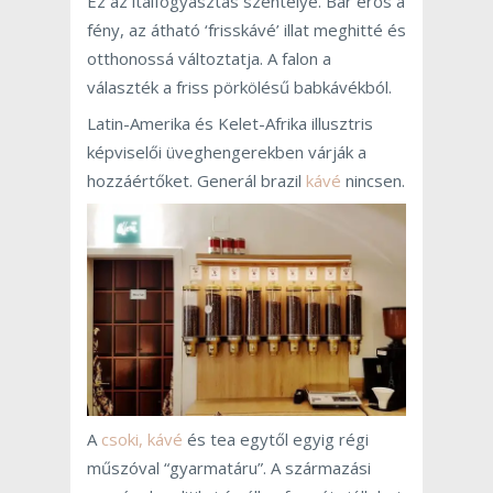
Ez az italfogyasztás szentélye. Bár erős a
fény, az átható ‘frisskávé’ illat meghitté és
otthonossá változtatja. A falon a
választék a friss pörkölésű babkávékból.
Latin-Amerika és Kelet-Afrika illusztris
képviselői üveghengerekben várják a
hozzáértőket. Generál brazil
kávé
nincsen.
A
csoki, kávé
és tea egytől egyig régi
műszóval “gyarmatáru”. A származási