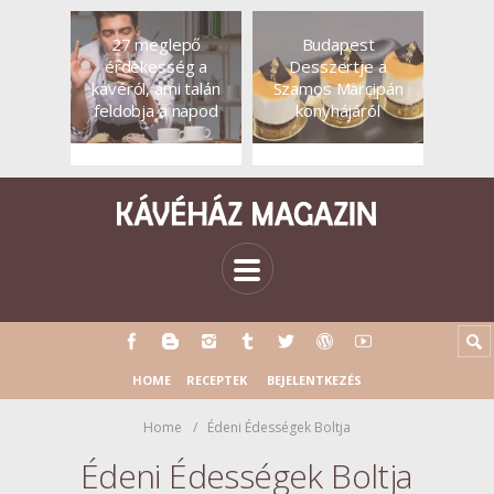
27 meglepő
Budapest
érdekesség a
Desszertje a
kávéról, ami talán
Szamos Marcipán
feldobja a napod
konyhájáról
HOME
RECEPTEK
BEJELENTKEZÉS
Home
Édeni Édességek Boltja
Édeni Édességek Boltja