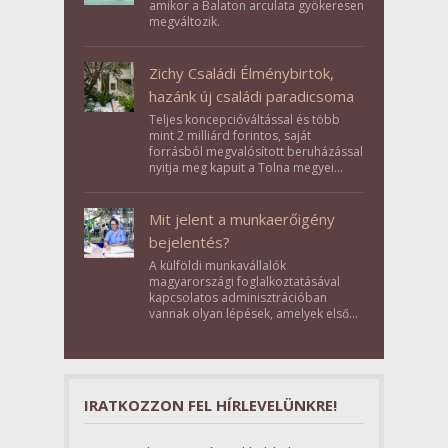
amikor a Balaton arculata gyökeresen
megváltozik.
Zichy Családi Élménybirtok,
hazánk új családi paradicsoma
Teljes koncepcióváltással és több
mint 2 milliárd forintos, saját
forrásból megvalósított beruházással
nyitja meg kapuit a Tolna megyei
Bikács-Kistápé Ligeten a Zichy Családi
Élménybirtok a mai napon.
Mit jelent a munkaerőigény
bejelentés?
A külföldi munkavállalók
magyarországi foglalkoztatásával
kapcsolatos adminisztrációban
vannak olyan lépések, amelyek első
pillantásra formalitásnak tűnnek,
valójában azonban meghatározó
szerepet töltenek be az egész
folyamat sikerében.
IRATKOZZON FEL HÍRLEVELÜNKRE!