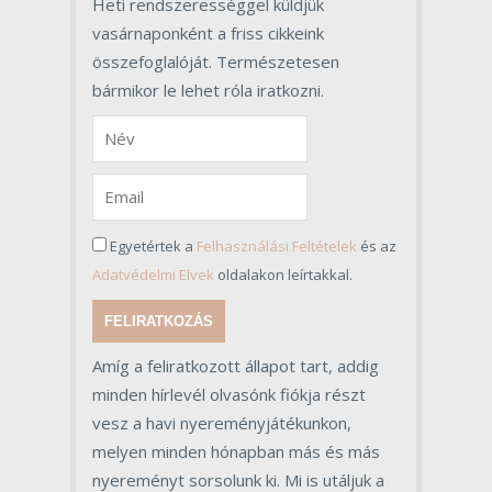
Heti rendszerességgel küldjük
vasárnaponként a friss cikkeink
összefoglalóját. Természetesen
bármikor le lehet róla iratkozni.
Egyetértek a
Felhasználási Feltételek
és az
Adatvédelmi Elvek
oldalakon leírtakkal.
FELIRATKOZÁS
Amíg a feliratkozott állapot tart, addig
minden hírlevél olvasónk fiókja részt
vesz a havi nyereményjátékunkon,
melyen minden hónapban más és más
nyereményt sorsolunk ki. Mi is utáljuk a