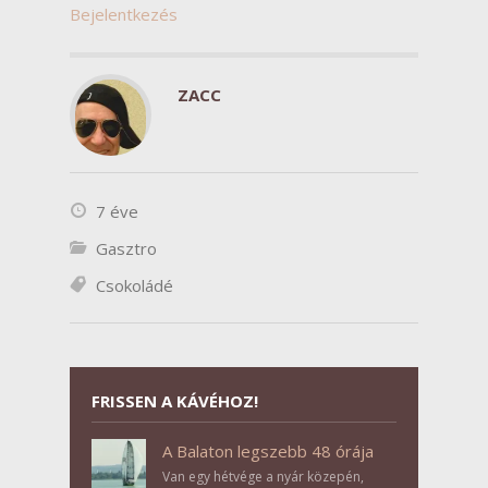
Bejelentkezés
ZACC
7 éve
Gasztro
Csokoládé
FRISSEN A KÁVÉHOZ!
A Balaton legszebb 48 órája
Van egy hétvége a nyár közepén,