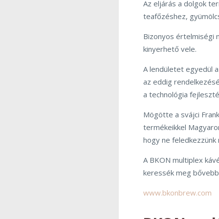
Az eljárás a dolgok t
teafőzéshez, gyümölcs
Bizonyos értelmiségi n
kinyerhető vele.
A lendületet egyedül a
az eddig rendelkezésér
a technológia fejleszt
Mögötte a svájci Fran
termékeikkel Magyaror
hogy ne feledkezzünk
A BKON multiplex kávé
keressék meg bővebb 
www.bkonbrew.com