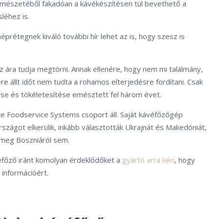
ermészetéből fakadóan a kávékészítésen túl bevethető a
léhez is.
éprétegnek kiváló további hír lehet az is, hogy szesz is
z ára tudja megtörni. Annak ellenére, hogy nem mi találmány,
e állt időt nem tudta a rohamos elterjedésre fordítani. Csak
ése és tökéletesítése emésztett fel három évet.
ke Foodservice Systems csoport áll. Saját kávéfőzőgép
szágot elkerülik, inkább választották Ukrajnát és Makedóniát,
 meg Boszniáról sem.
főző iránt komolyan érdeklődőket a
gyártó arra kéri
, hogy
információért.