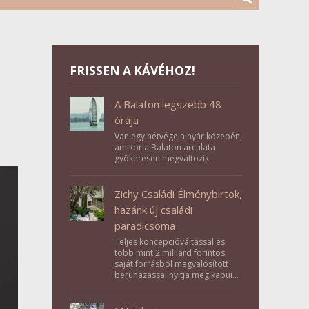
FRISSEN A KÁVÉHOZ!
A Balaton legszebb 48
órája
Van egy hétvége a nyár közepén,
amikor a Balaton arculata
gyökeresen megváltozik.
Zichy Családi Élménybirtok,
hazánk új családi
paradicsoma
Teljes koncepcióváltással és
több mint 2 milliárd forintos,
saját forrásból megvalósított
beruházással nyitja meg kapuit a
Tolna megyei Bikács-Kistápé
Ligeten a Zichy Családi
Élménybirtok a mai napon.