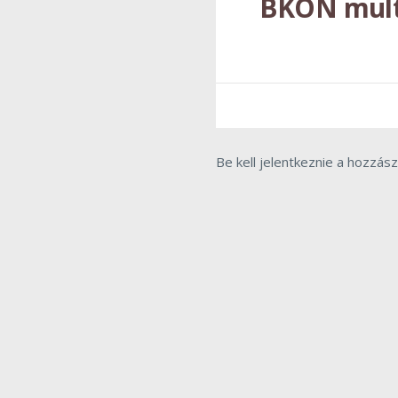
BKON mult
Be kell jelentkeznie a hozzás