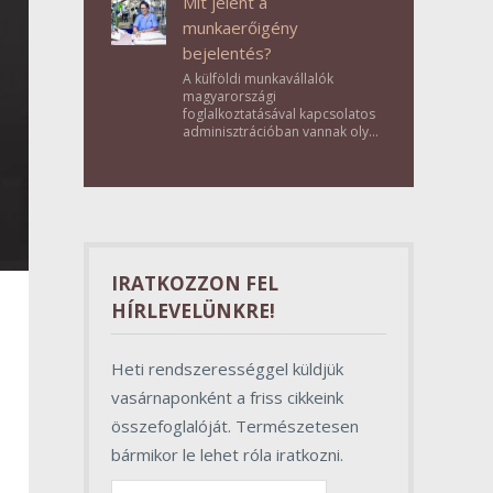
Mit jelent a
munkaerőigény
bejelentés?
A külföldi munkavállalók
magyarországi
foglalkoztatásával kapcsolatos
adminisztrációban vannak olyan
lépések, amelyek első
pillantásra formalitásnak tűnnek,
valójában azonban
meghatározó szerepet töltenek
be az egész folyamat sikerében.
IRATKOZZON FEL
HÍRLEVELÜNKRE!
Heti rendszerességgel küldjük
vasárnaponként a friss cikkeink
összefoglalóját. Természetesen
bármikor le lehet róla iratkozni.