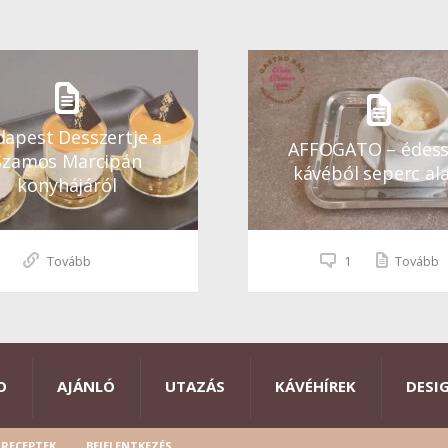
apest Desszertje a
AFFOGATO – édes
Szamos Marcipán
kávéból seperc ala
konyhájáról
Tovább
1
Tovább
O
AJÁNLÓ
UTAZÁS
KÁVÉHÍREK
DESI
RECEPTEK
BEJELENTKEZÉS