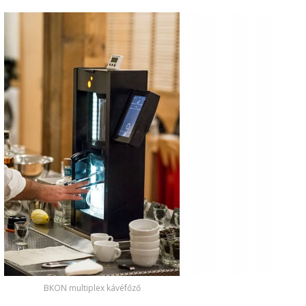
BKON multiplex kávéfőző