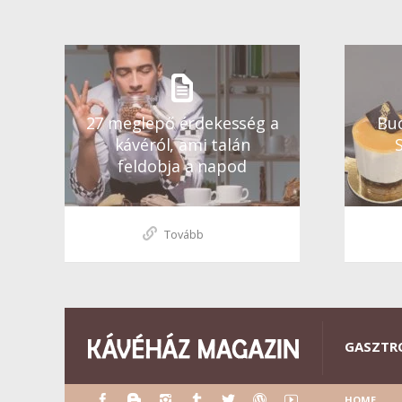
27 meglepő érdekesség a
Bud
kávéról, ami talán
feldobja a napod
Tovább
GASZTR
HOME