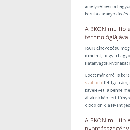
amelynél nem a hagyom
kerül az aranyozás és
A BKON multiple
technológiájával 
RAIN elnevezésű meg
mindent, hogy a hagyo
illatanyagok kivonását 
Esett már arról is ko
szabadul
fel. Igen ám,
kávélevet, a benne me
általunk képzett túln
oldódjon ki a kívánt (é
A BKON multiple
nyomásszegény 