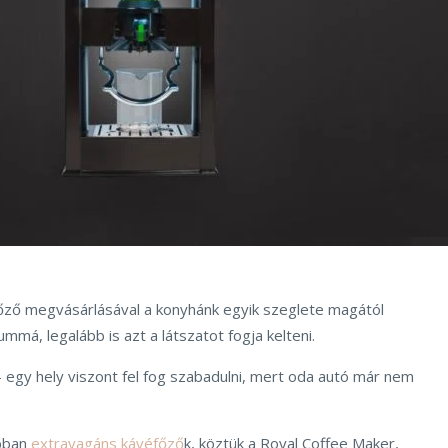
őző megvásárlásával a konyhánk egyik szeglete magától
ummá, legalább is azt a látszatot fogja kelteni.
 egy hely viszont fel fog szabadulni, mert oda autó már nem
bban
extravagáns kávéfőző
k, köztük a Royal Coffee Maker,