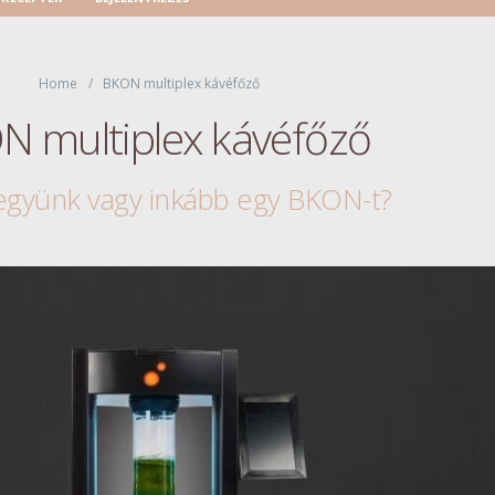
Home
BKON multiplex kávéfőző
N multiplex kávéfőző
együnk vagy inkább egy BKON-t?