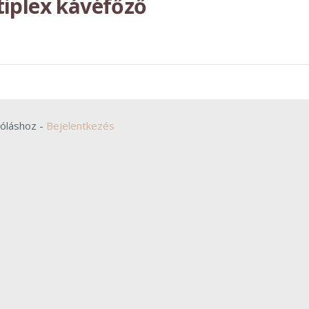
iplex kávéfőző
zóláshoz -
Bejelentkezés