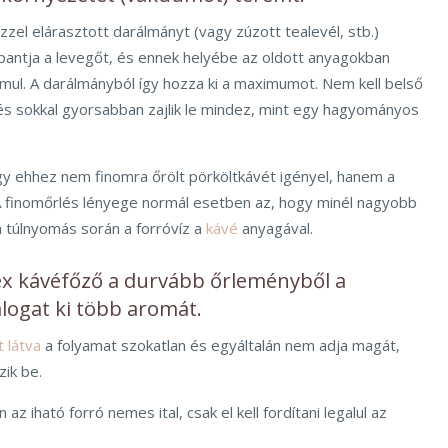
ízzel elárasztott darálmányt (vagy zúzott tealevél, stb.)
ppantja a levegőt, és ennek helyébe az oldott anyagokban
mul. A darálmányból így hozza ki a maximumot. Nem kell belső
a és sokkal gyorsabban zajlik le mindez, mint egy hagyományos
y ehhez nem finomra őrölt pörköltkávét igényel, hanem a
A finomőrlés lényege normál esetben az, hogy minél nagyobb
a túlnyomás során a forróvíz a
kávé
anyagával.
x kávéfőző a durvább őrleményből a
logat ki több aromát.
 látva
a folyamat szokatlan és egyáltalán nem adja magát,
ik be.
az iható forró nemes ital, csak el kell fordítani legalul az