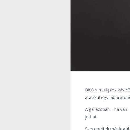
BKON multiplex kávéf
átalakul egy laboratóri
A garázsban – ha van –
juthat.
Szerepeltek már korá