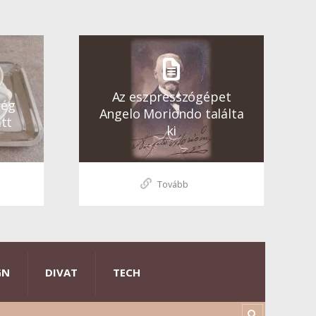
Az eszpresszógépet
ség
Angelo Moriondo találta
tt
ki
Tovább
GN
DIVAT
TECH