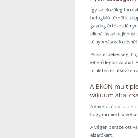
Így az előzőleg forróv
befoglaló térből kiszi
gazdag értékes lé nyo
ellenállással bajlódni
túlnyomásos főzésnél.
Plusz érdekesség, hog
lehető legdurvábbat. 
felületen érintkezzen 
A BKON multiple
vákuum által csa
A kávéfőző
működését
hogy mi miért következ
A végén persze ott van 
elzárókart.