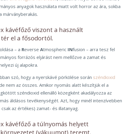
ányos anyagok használata miatt volt horror az ára, sokba
 a márványberakás.
x kávéfőző viszont a használt
tér el a fősodortól.
oldása – a
R
everse
A
tmospheric
IN
fusion – arra tesz fel
mányos forrázós eljárást nem mellőzve a zamat és
helyezi új alapokra.
rábban szó, hogy a nyerskávé pörkölése során
széndioxid
 de nem az összes. Amikor nyomás alatt készítjük el a
gkötött széndioxid ellenálló közegként akadályozza az
yomás áldásos tevékenységét. Azt, hogy minél intenzívebben
s csak az értékes) zamat- és illatanyag.
x kávéfőző a túlnyomás helyett
környezetet (vákuumot) teremt.