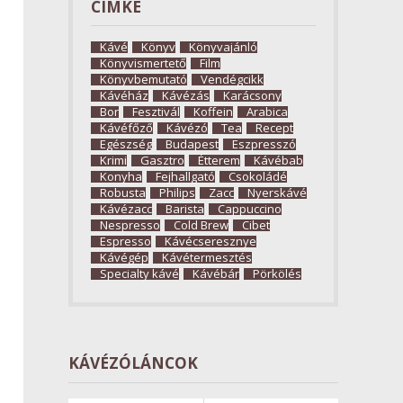
CÍMKE
Kávé
Könyv
Könyvajánló
Könyvismertető
Film
Könyvbemutató
Vendégcikk
Kávéház
Kávézás
Karácsony
Bor
Fesztivál
Koffein
Arabica
Kávéfőző
Kávézó
Tea
Recept
Egészség
Budapest
Eszpresszó
Krimi
Gasztro
Étterem
Kávébab
Konyha
Fejhallgató
Csokoládé
Robusta
Philips
Zacc
Nyerskávé
Kávézacc
Barista
Cappuccino
Nespresso
Cold Brew
Cibet
Espresso
Kávécseresznye
Kávégép
Kávétermesztés
Specialty kávé
Kávébár
Pörkölés
KÁVÉZÓLÁNCOK