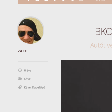
BKO
Autót v
ZACC
6 éve
Kávé
Kávé
,
Kávéfőző