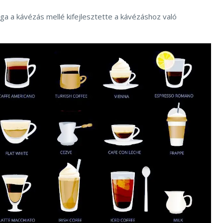
ága a kávézás mellé kifejlesztette a kávézáshoz való