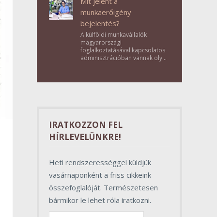
Mit jelent a
munkaerőigény
bejelentés?
A külföldi munkavállalók
magyarországi
foglalkoztatásával kapcsolatos
adminisztrációban vannak olyan
lépések, amelyek első
pillantásra formalitásnak tűnnek,
valójában azonban
meghatározó szerepet töltenek
be az egész folyamat sikerében.
IRATKOZZON FEL
HÍRLEVELÜNKRE!
Heti rendszerességgel küldjük
vasárnaponként a friss cikkeink
összefoglalóját. Természetesen
bármikor le lehet róla iratkozni.