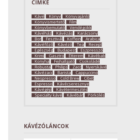
CÍMKE
Kávé
Könyv
Könyvajánló
Könyvismertető
Film
Könyvbemutató
Vendégcikk
Kávéház
Kávézás
Karácsony
Bor
Fesztivál
Koffein
Arabica
Kávéfőző
Kávézó
Tea
Recept
Egészség
Budapest
Eszpresszó
Krimi
Gasztro
Étterem
Kávébab
Konyha
Fejhallgató
Csokoládé
Robusta
Philips
Zacc
Nyerskávé
Kávézacc
Barista
Cappuccino
Nespresso
Cold Brew
Cibet
Espresso
Kávécseresznye
Kávégép
Kávétermesztés
Specialty kávé
Kávébár
Pörkölés
KÁVÉZÓLÁNCOK