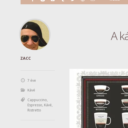
A k
ZACC
7 éve
Kávé
Cappuccino
,
Espresso
,
Kávé
,
Ristretto