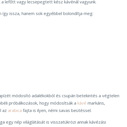
 a lefőtt vagy lecsepegtett kész kávénál vagyunk.
így issza, hanem sok egyébbel bolondítja meg:
apízét módosító adalékokból és csupán betekintés a végtelen
béli próbálkozások, hogy módosítsák a
kávé
markáns,
l az
arabica
fajta is ilyen, némi savas beütéssel.
ága egy nép világlátását is visszatükrözi annak kávézási