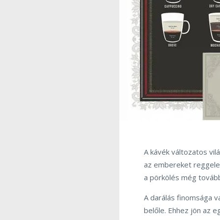
A kávék változatos vil
az embereket reggelen
a pörkölés még tovább
A darálás finomsága va
belőle. Ehhez jön az eg