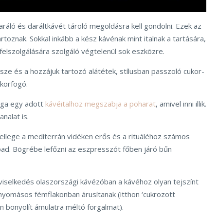
áló és daráltkávét tároló megoldásra kell gondolni. Ezek az
rtoznak. Sokkal inkább a kész kávénak mint italnak a tartására,
felszolgálására szolgáló végtelenül sok eszközre.
sze és a hozzájuk tartozó alátétek, stílusban passzoló cukor-
ukorfogó.
lága egy adott
kávéitalhoz megszabja a poharat
, amivel inni illik.
nalat is.
jellege a mediterrán vidéken erős és a rituáléhoz számos
apad. Bögrébe lefőzni az eszpresszót főben járó bűn
iselkedés olaszországi kávézóban a kávéhoz olyan tejszínt
úlnyomásos fémflakonban árusítanak (itthon ‘cukrozott
n bonyolít ámulatra méltó forgalmat).