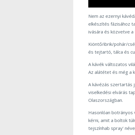
Nem az ezernyi kávédar
elkészítés fázisához ta
ivására és közvetve a 
Kiöntő/ibrik/pohár/csé
és tejtartó, tálca és c
A kávék változatos vi
Az alátétet és még a ka
A kávézás szertartás 
viselkedési elvárás t
Olaszországban.
Hasonlóan botrányos v
kérni, amit a boltok t
tejszínhab spray’ néve