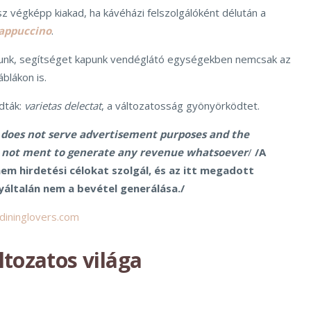
z végképp kiakad, ha kávéházi felszolgálóként délután a
appuccino
.
yunk, segítséget kapunk vendéglátó egységekben nemcsak az
áblákon is.
dták:
varietas delectat
, a változatosság gyönyörködtet.
 does not serve advertisement purposes and the
s not ment to generate any revenue whatsoever
/
/A
m hirdetési célokat szolgál, és az itt megadott
yáltalán nem a bevétel generálása./
dininglovers.com
ltozatos világa