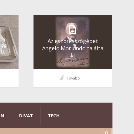
Az eszpresszógépet
ség
Angelo Moriondo találta
tt
ki
Tovább
GN
DIVAT
TECH