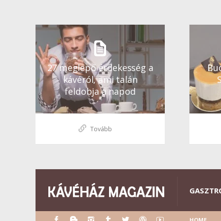
27 meglepő érdekesség a
Bud
kávéról, ami talán
feldobja a napod
Tovább
GASZTR
HOME