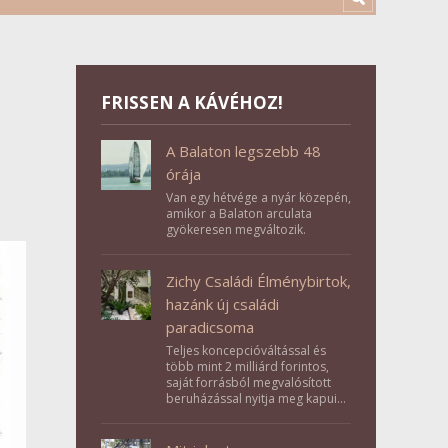
FRISSEN A KÁVÉHOZ!
A Balaton legszebb 48
órája
Van egy hétvége a nyár közepén,
amikor a Balaton arculata
gyökeresen megváltozik.
Zichy Családi Élménybirtok,
hazánk új családi
paradicsoma
Teljes koncepcióváltással és
több mint 2 milliárd forintos,
saját forrásból megvalósított
beruházással nyitja meg kapuit a
Tolna megyei Bikács-Kistápé
Ligeten a Zichy Családi
Élménybirtok a mai napon.