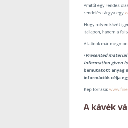
Amitől egy rendes olas
rendelés tárgya egy
c
Hogy milyen kávét ig
itallapon, hanem a falit
A latinok már megmon
/
Presented material
information given i
bemutatott anyag ne
információk célja eg
Kép forrása:
www.fine
A kávék vá