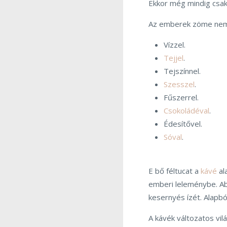
Ekkor még mindig csak
Az emberek zöme nem 
Vízzel.
Tejjel
.
Tejszínnel.
Szesszel
.
Fűszerrel.
Csokoládéval
.
Édesítővel.
Sóval
.
E bő féltucat a
kávé
al
emberi leleménybe. Ab
kesernyés ízét. Alapbó
A kávék változatos vil