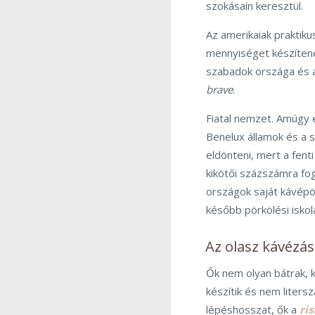
szokásain keresztül.
Az amerikaiak praktiku
mennyiséget készítene
szabadok országa és a
brave
.
Fiatal nemzet. Amúgy e
Benelux államok és a s
eldönteni, mert a fent
kikötői százszámra fog
országok saját kávépö
később pörkölési iskol
Az olasz kávézá
Ők nem olyan bátrak, 
készítik és nem liter
lépéshosszat, ők a
ris