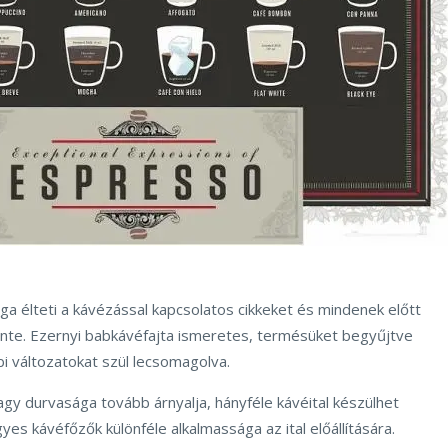
ága élteti a kávézással kapcsolatos cikkeket és mindenek előtt
te. Ezernyi babkávéfajta ismeretes, termésüket begyűjtve
i változatokat szül lecsomagolva.
gy durvasága tovább árnyalja, hányféle kávéital készülhet
yes kávéfőzők különféle alkalmassága az ital előállítására.