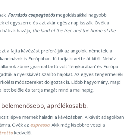
sak.
Forrázós csepegtetős
megoldásaikkal nagyobb
k el egyszerre és azt akár egész nap isszák. Övék a
 bátrak hazája,
the land of the free and the home of the
zt a fajta kávézást preferálják az angolok, németek, a
kandinávok is Európában. Ki tudja ki vette át kitől. Nehéz
i államok zöme gyarmattartó volt ‘fénykorában’ és Európa
adták a nyerskávét szállító hajókat. Az egyes tengermelléki
rkölési módszereket dolgoztak ki. Előbb hagyomány, majd
a lett belőle és tartja magát mind a mai napig.
s belemenősebb, aprólékosabb.
kicsit lépve mernek haladni a kávézásban. A kávét adagokban
számra. Övék az
espresso
. Akik még kisebbre veszi a
tretto
kedvelői.