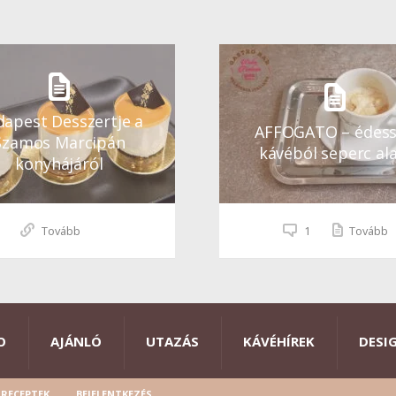
apest Desszertje a
AFFOGATO – édes
Szamos Marcipán
kávéból seperc ala
konyhájáról
Tovább
1
Tovább
O
AJÁNLÓ
UTAZÁS
KÁVÉHÍREK
DESI
RECEPTEK
BEJELENTKEZÉS