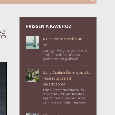
FRISSEN A KÁVÉHOZ!
ég
A Balaton legszebb 48
órája
Van egy hétvége a nyár közepén,
amikor a Balaton arculata
gyökeresen megváltozik.
Zichy Családi Élménybirtok,
hazánk új családi
paradicsoma
Teljes koncepcióváltással és
több mint 2 milliárd forintos,
saját forrásból megvalósított
beruházással nyitja meg kapuit a
Tolna megyei Bikács-Kistápé
Ligeten a Zichy Családi
Élménybirtok a mai napon.