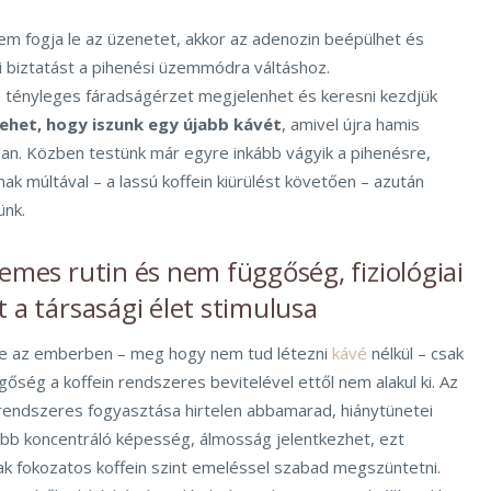
em fogja le az üzenetet, akkor az adenozin beépülhet és
li biztatást a pihenési üzemmódra váltáshoz.
 tényleges fáradságérzet megjelenhet és keresni kezdjük
ehet, hogy iszunk egy újabb kávét
, amivel újra hamis
kban. Közben testünk már egyre inkább vágyik a pihenésre,
ak múltával – a lassú koffein kiürülést követően – azután
ünk.
lemes rutin és nem függőség, fiziológiai
t a társasági élet stimulusa
e az emberben – meg hogy nem tud létezni
kávé
nélkül – csak
őség a koffein rendszeres bevitelével ettől nem alakul ki. Az
 rendszeres fogyasztása hirtelen abbamarad, hiánytünetei
sebb koncentráló képesség, álmosság jelentkezhet, ezt
sak fokozatos koffein szint emeléssel szabad megszüntetni.