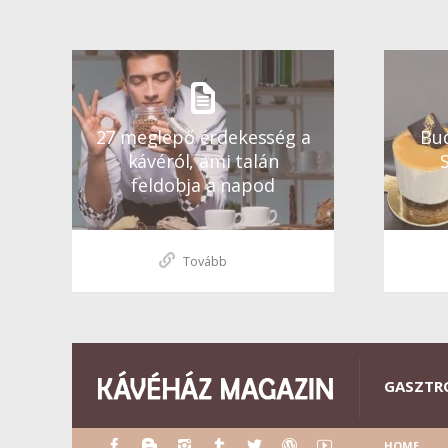
27 meglepő érdekesség a
Bud
kávéról, ami talán
feldobja a napod
Tovább
GASZTR
HOME