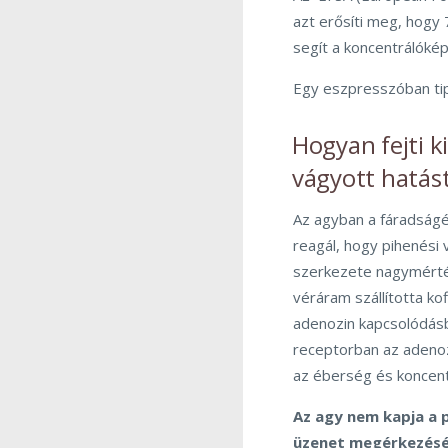
azt erősíti meg, hogy 
segít a koncentrálóké
Egy eszpresszóban tip
Hogyan fejti k
vágyott hatás
Az agyban a fáradságé
reagál, hogy pihenési
szerkezete nagymérték
véráram szállította ko
adenozin kapcsolódásba
receptorban az adenoz
az éberség és koncen
Az agy nem kapja a 
üzenet megérkezésé