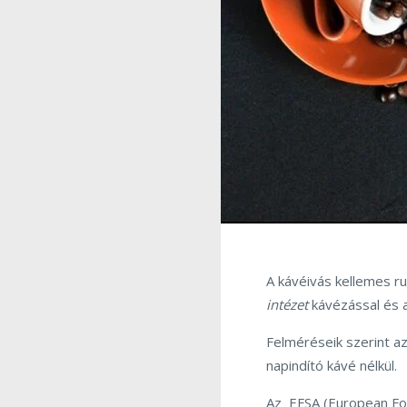
A kávéivás kellemes r
intézet
kávézással és a
Felméréseik szerint a
napindító kávé nélkül.
Az EFSA (European Foo