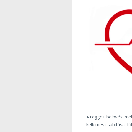
A reggeli ‘belövés’ me
kellemes csábítása, fő