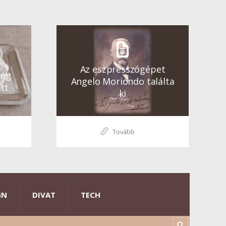
Az eszpresszógépet
ség
Angelo Moriondo találta
tt
ki
Tovább
GN
DIVAT
TECH