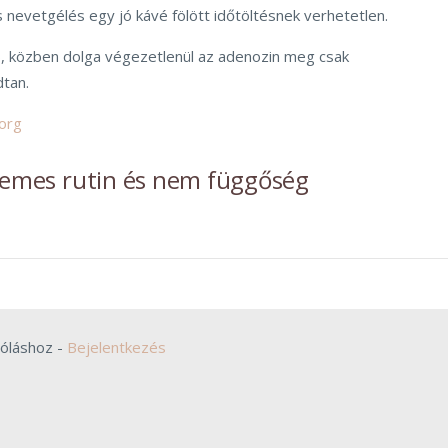
 nevetgélés egy jó kávé fölött időtöltésnek verhetetlen.
ob, közben dolga végezetlenül az adenozin meg csak
tan.
org
llemes rutin és nem függőség
zóláshoz -
Bejelentkezés