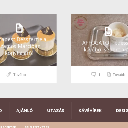
apest Desszertje a
AFFOGATO – édes
Szamos Marcipán
kávéból seperc ala
konyhájáról
Tovább
1
Tovább
O
AJÁNLÓ
UTAZÁS
KÁVÉHÍREK
DESI
RECEPTEK
BEJELENTKEZÉS