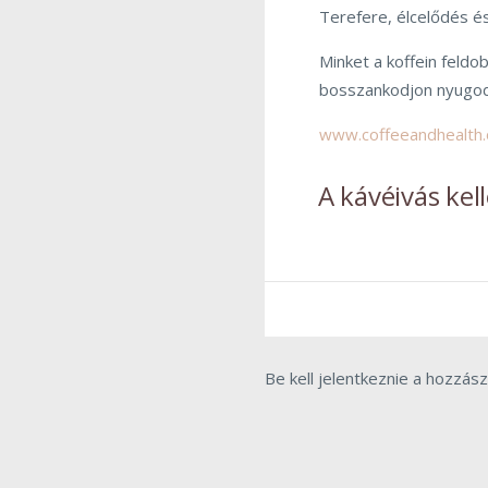
Terefere, élcelődés és
Minket a koffein feld
bosszankodjon nyugod
www.coffeeandhealth.
A kávéivás ke
Be kell jelentkeznie a hozzás