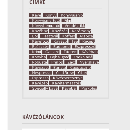
CÍMKE
Kávé
Könyv
Könyvajánló
Könyvismertető
Film
Könyvbemutató
Vendégcikk
Kávéház
Kávézás
Karácsony
Bor
Fesztivál
Koffein
Arabica
Kávéfőző
Kávézó
Tea
Recept
Egészség
Budapest
Eszpresszó
Krimi
Gasztro
Étterem
Kávébab
Konyha
Fejhallgató
Csokoládé
Robusta
Philips
Zacc
Nyerskávé
Kávézacc
Barista
Cappuccino
Nespresso
Cold Brew
Cibet
Espresso
Kávécseresznye
Kávégép
Kávétermesztés
Specialty kávé
Kávébár
Pörkölés
KÁVÉZÓLÁNCOK