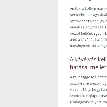
Amikor a koffein már n
serkenheti az agy álta
Szervezetünkben így a
ennek az enyhítését.
L
illúziót keltünk agyun
amit a kávézás hatásán
hatványozottan igényl
A kávéivás kel
hatásai mellet
A kávéfüggőség érzet
pszichés tényező. Függ
viszont tény, hogy ha
lehetnek. Fejfájás, ki
túladagolás helyett c