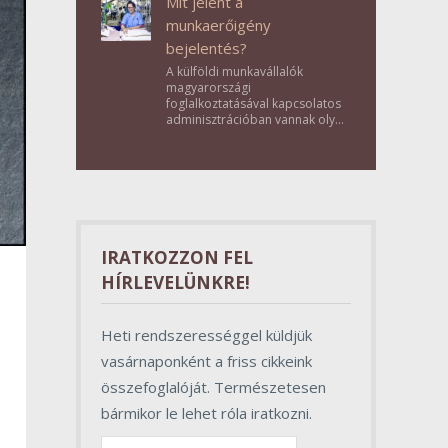
Mit jelent a
munkaerőigény
bejelentés?
A külföldi munkavállalók
magyarországi
foglalkoztatásával kapcsolatos
adminisztrációban vannak olyan
lépések, amelyek első
pillantásra formalitásnak tűnnek,
valójában azonban
meghatározó szerepet töltenek
be az egész folyamat sikerében.
IRATKOZZON FEL
HÍRLEVELÜNKRE!
Heti rendszerességgel küldjük
vasárnaponként a friss cikkeink
összefoglalóját. Természetesen
bármikor le lehet róla iratkozni.