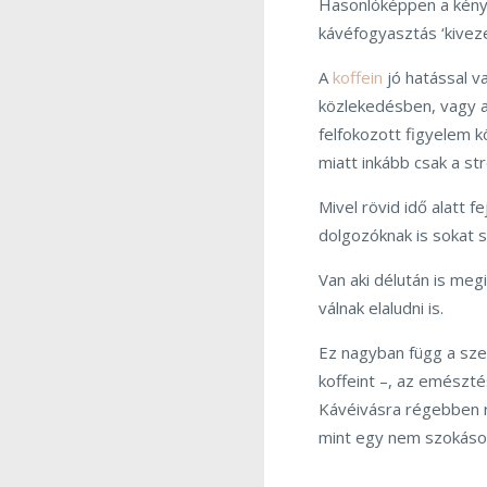
Hasonlóképpen a kénysz
kávéfogyasztás ‘kivez
A
koffein
jó hatással v
közlekedésben, vagy a
felfokozott figyelem 
miatt inkább csak a str
Mivel rövid idő alatt f
dolgozóknak is sokat s
Van aki délután is meg
válnak elaludni is.
Ez nagyban függ a sze
koffeint –, az emészté
Kávéivásra régebben rá
mint egy nem szokáso