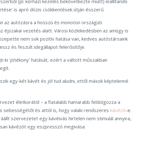
erből (pl. kórházi kezelés bekövetkezte miatt) leállítandó
etése’ is apró dózis csökkentések útján ésszerű.
an az autózásra a hosszú és monoton országúti
z éjszakai vezetés alatt. Városi közlekedésben az amúgy is
közepette nem sok pozitív hatása van, kedves autóstársaink
essz és feszült idegállapot felerősítője.
ejti ki ‘jótékony’ hatását, ezért a váltott műszakban
egít.
iszik egy-két kávét és jól tud aludni, ettől mások képtelenné
rvezet életkorától – a fiatalabb hamarabb feldolgozza a
s sebességétől és attól is, hogy valaki rendszeres
kávézó
-e.
állt szervezetet egy kávéivás hirtelen nem stimulál annyira,
san kávézót egy eszpresszó megivása.