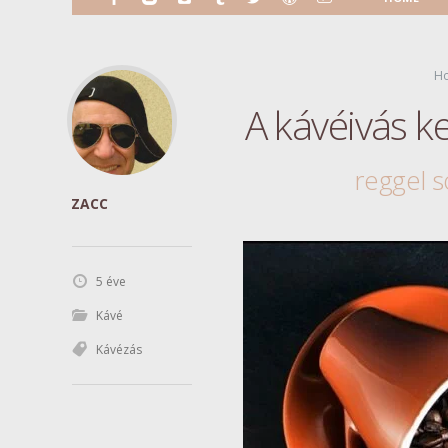
H
A kávéivás k
reggel s
ZACC
5 éve
Kávé
Kávézás