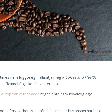
utin és nem függőség – állapítja meg a
Coffee and Health
 koffeinnel foglalkozó szakterülete.
z
európaiak kétharmada
reggelente csak kóvályog egy
d Safety Authority) európai élelmiszer biztonsági hatóság