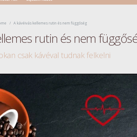
ome
A kávéivás kellemes rutin és nem függőség
ellemes rutin és nem függős
okan csak kávéval tudnak felkelni