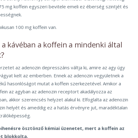
75 mg koffein egyszeri bevitele emeli ez éberség szintjét és
pességnek.
ikusan 100 mg koffein van.
i a kávéban a koffein a mindenki által
t?
rzetet az adenozin depresszáns váltja ki, amire az agy úgy
 vágyat kelt az emberben. Ennek az adenozin vegyületnek a
ű hasonlóságot mutat a koffein szerkezetével. Amikor a
ffein az agyban az adenozin receptort akadályozza az
n, akkor szerencsés helyzet alakul ki. Elfoglalta az adenozin
in helyét és ameddig ez a hatás érvényre jut, maradéktalan
trálóképesség.
pihenésre ösztönző kémiai üzenetet, mert a koffein az
t blokkolta.