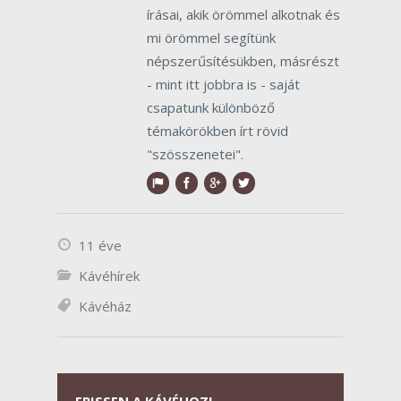
írásai, akik örömmel alkotnak és
mi örömmel segítünk
népszerűsítésükben, másrészt
- mint itt jobbra is - saját
csapatunk különböző
témakörökben írt rövid
"szösszenetei".
11 éve
Kávéhírek
Kávéház