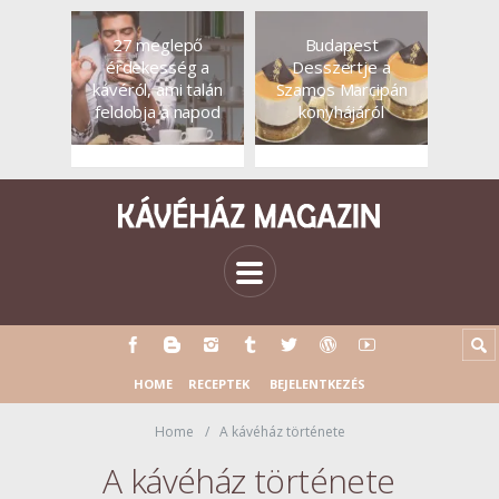
27 meglepő
Budapest
érdekesség a
Desszertje a
kávéról, ami talán
Szamos Marcipán
feldobja a napod
konyhájáról
HOME
RECEPTEK
BEJELENTKEZÉS
Home
A kávéház története
A kávéház története