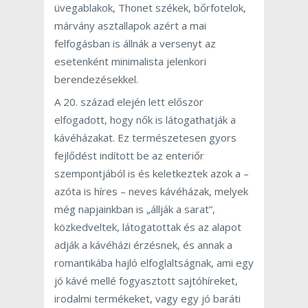
üvegablakok, Thonet székek, bőrfotelok,
márvány asztallapok azért a mai
felfogásban is állnák a versenyt az
esetenként minimalista jelenkori
berendezésekkel.
A 20. század elején lett először
elfogadott, hogy nők is látogathatják a
kávéházakat. Ez természetesen gyors
fejlődést indított be az enteriőr
szempontjából is és keletkeztek azok a –
azóta is híres – neves kávéházak, melyek
még napjainkban is „állják a sarat”,
közkedveltek, látogatottak és az alapot
adják a kávéházi érzésnek, és annak a
romantikába hajló elfoglaltságnak, ami egy
jó kávé mellé fogyasztott sajtóhíreket,
irodalmi termékeket, vagy egy jó baráti