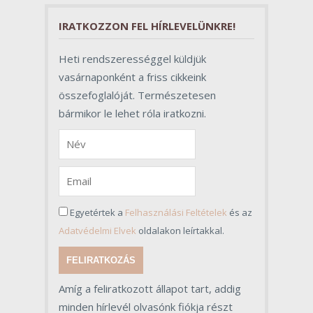
folyamat sikerében.
IRATKOZZON FEL HÍRLEVELÜNKRE!
Heti rendszerességgel küldjük
vasárnaponként a friss cikkeink
összefoglalóját. Természetesen
bármikor le lehet róla iratkozni.
Egyetértek a
Felhasználási Feltételek
és az
Adatvédelmi Elvek
oldalakon leírtakkal.
FELIRATKOZÁS
Amíg a feliratkozott állapot tart, addig
minden hírlevél olvasónk fiókja részt