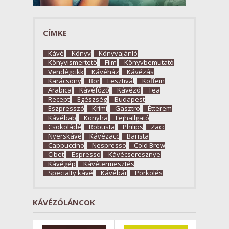
CÍMKE
Kávé
Könyv
Könyvajánló
Könyvismertető
Film
Könyvbemutató
Vendégcikk
Kávéház
Kávézás
Karácsony
Bor
Fesztivál
Koffein
Arabica
Kávéfőző
Kávézó
Tea
Recept
Egészség
Budapest
Eszpresszó
Krimi
Gasztro
Étterem
Kávébab
Konyha
Fejhallgató
Csokoládé
Robusta
Philips
Zacc
Nyerskávé
Kávézacc
Barista
Cappuccino
Nespresso
Cold Brew
Cibet
Espresso
Kávécseresznye
Kávégép
Kávétermesztés
Specialty kávé
Kávébár
Pörkölés
KÁVÉZÓLÁNCOK