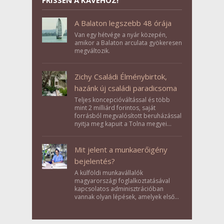
FRISSEN A KÁVÉHOZ!
A Balaton legszebb 48 órája
Van egy hétvége a nyár közepén,
amikor a Balaton arculata gyökeresen
megváltozik.
Zichy Családi Élménybirtok,
hazánk új családi paradicsoma
Teljes koncepcióváltással és több
mint 2 milliárd forintos, saját
forrásból megvalósított beruházással
nyitja meg kapuit a Tolna megyei
Bikács-Kistápé Ligeten a Zichy Családi
Élménybirtok a mai napon.
Mit jelent a munkaerőigény
bejelentés?
A külföldi munkavállalók
magyarországi foglalkoztatásával
kapcsolatos adminisztrációban
vannak olyan lépések, amelyek első
pillantásra formalitásnak tűnnek,
valójában azonban meghatározó
szerepet töltenek be az egész