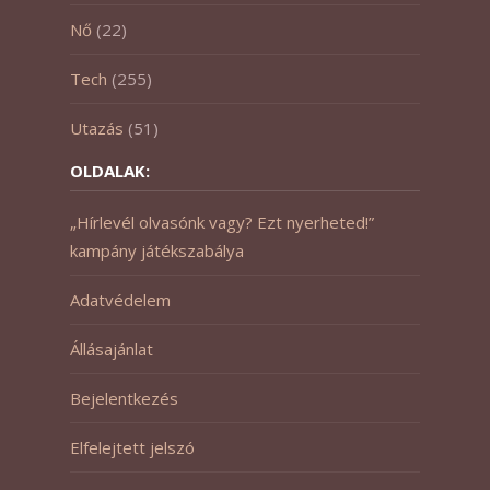
Nő
(22)
Tech
(255)
Utazás
(51)
OLDALAK:
„Hírlevél olvasónk vagy? Ezt nyerheted!”
kampány játékszabálya
Adatvédelem
Állásajánlat
Bejelentkezés
Elfelejtett jelszó