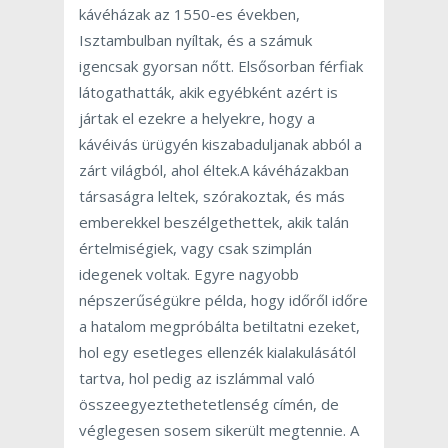
kávéházak az 1550-es években,
Isztambulban nyíltak, és a számuk
igencsak gyorsan nőtt. Elsősorban férfiak
látogathatták, akik egyébként azért is
jártak el ezekre a helyekre, hogy a
kávéivás ürügyén kiszabaduljanak abból a
zárt világból, ahol éltek.A kávéházakban
társaságra leltek, szórakoztak, és más
emberekkel beszélgethettek, akik talán
értelmiségiek, vagy csak szimplán
idegenek voltak. Egyre nagyobb
népszerűségükre példa, hogy időről időre
a hatalom megpróbálta betiltatni ezeket,
hol egy esetleges ellenzék kialakulásától
tartva, hol pedig az iszlámmal való
összeegyeztethetetlenség címén, de
véglegesen sosem sikerült megtennie. A