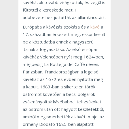
kávéházak tovább virágzottak, és végül is
fűtöttél a kereskedelmet, ill.
adóbevételhez juttatták az államkincstárt.
Európába a kávézás szokása és a
kávé
a
17. században érkezett meg, ekkor került
be a köztudatba ennek a nagyszerű
italnak a fogyasztása. Az első európai
kávéház Velencében nyílt meg 1624-ben,
mégpedig La Bottega del Caffé néven.
Párizsban, Franciaországban a legelső
kávéház az 1672-es évben nyitotta meg
a kapuit. 1683-ban a sikertelen török
ostromot követően a bécsi polgárok
zsákmányoltak kávébabbal teli zsákokat
az ostrom után ott hagyott készletekből,
amiből megismerhették a kávét, majd: az
örmény Diodato 1685-ben alapított