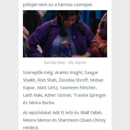
pólóján nem ez a hármas szerepel.
Kamala Khan – Ms. Marvel
Szereplők még: Aramis Knight, Saagar
Shaikh, Rish Shah, Zenobia Shroff, Mohan
Kapur, Matt Lintz, Yasmeen Fletcher,
Laith Naki,
Azher Usman, Travina Springer
és Nimra Bucha.
Az epizódokat Adil El Arbi és Bilall Fallah,
Meera Menon és Sharmeen Obaid-Chinoy
rendezi.