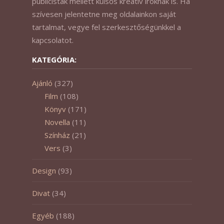
publicisták mellett külsős kreatív íróknak is. Ha
szívesen jelentetne meg oldalainkon saját
tartalmat, vegye fel szerkesztőségünkkel a
kapcsolatot.
KATEGÓRIA:
Ajánló
(327)
Film
(108)
Könyv
(171)
Novella
(11)
Színház
(21)
Vers
(3)
Design
(93)
Divat
(34)
Egyéb
(188)