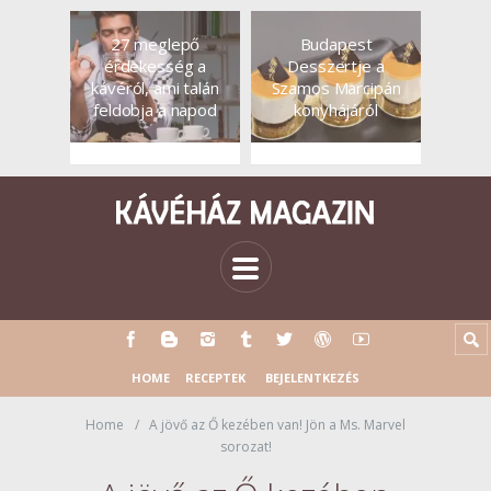
27 meglepő
Budapest
érdekesség a
Desszertje a
kávéról, ami talán
Szamos Marcipán
feldobja a napod
konyhájáról
HOME
RECEPTEK
BEJELENTKEZÉS
Home
A jövő az Ő kezében van! Jön a Ms. Marvel
sorozat!