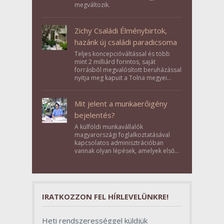
megváltozik.
Zichy Családi Élménybirtok,
hazánk új családi paradicsoma
Teljes koncepcióváltással és több
mint 2 milliárd forintos, saját
forrásból megvalósított beruházással
nyitja meg kapuit a Tolna megyei
Bikács-Kistápé Ligeten a Zichy Családi
Élménybirtok a mai napon.
Mit jelent a munkaerőigény
bejelentés?
A külföldi munkavállalók
magyarországi foglalkoztatásával
kapcsolatos adminisztrációban
vannak olyan lépések, amelyek első
pillantásra formalitásnak tűnnek,
valójában azonban meghatározó
szerepet töltenek be az egész
folyamat sikerében.
IRATKOZZON FEL HÍRLEVELÜNKRE!
Heti rendszerességgel küldjük