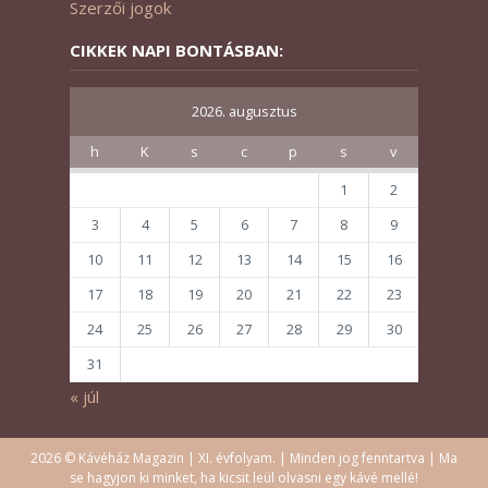
Szerzői jogok
CIKKEK NAPI BONTÁSBAN:
2026. augusztus
h
K
s
c
p
s
v
1
2
3
4
5
6
7
8
9
10
11
12
13
14
15
16
17
18
19
20
21
22
23
24
25
26
27
28
29
30
31
« júl
2026 © Kávéház Magazin | XI. évfolyam. | Minden jog fenntartva | Ma
se hagyjon ki minket, ha kicsit leül olvasni egy kávé mellé!