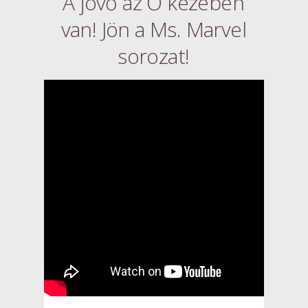
A jövő az Ő kezében
van! Jön a Ms. Marvel
sorozat!