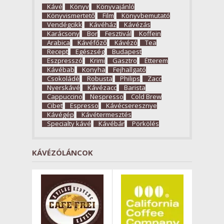
Kávé
Könyv
Könyvajánló
Könyvismertető
Film
Könyvbemutató
Vendégcikk
Kávéház
Kávézás
Karácsony
Bor
Fesztivál
Koffein
Arabica
Kávéfőző
Kávézó
Tea
Recept
Egészség
Budapest
Eszpresszó
Krimi
Gasztro
Étterem
Kávébab
Konyha
Fejhallgató
Csokoládé
Robusta
Philips
Zacc
Nyerskávé
Kávézacc
Barista
Cappuccino
Nespresso
Cold Brew
Cibet
Espresso
Kávécseresznye
Kávégép
Kávétermesztés
Specialty kávé
Kávébár
Pörkölés
KÁVÉZÓLÁNCOK