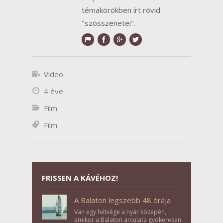
témakörökben írt rövid
"szösszenetei".
Video
4 éve
Film
Film
FRISSEN A KÁVÉHOZ!
A Balaton legszebb 48 órája
Van egy hétvége a nyár közepén,
amikor a Balaton arculata gyökeresen