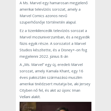
A Ms. Marvel egy hamarosan megjelenő
amerikai televíziós sorozat, amely a
Marvel Comics azonos nevű
szuperhősnője történetén alapul.
Ez a tizenkilencedik televíziós sorozat a
Marvel moziuniverzumban, és a negyedik
fázis egyik része.
A sorozatot a Marvel
Studios készítette, és a Disney+-on fog
megjelenni
2022. június 8-án
A „Ms.
Marvel” egy új, eredeti Marvel
sorozat, amely Kamala Khant, egy 16
éves pakisztáni származású muszlim
amerikai tinédzsert mutatja be, aki Jersey
Cityben nő fel, és akit az újonc
Iman
Vellani
alakít.