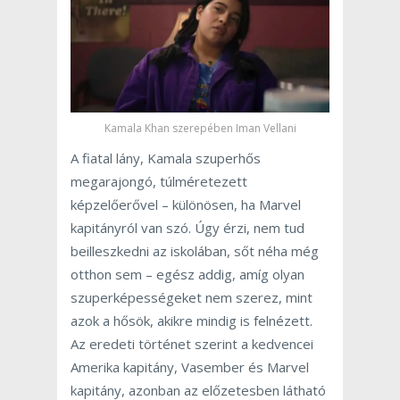
Kamala Khan szerepében Iman Vellani
A fiatal lány, Kamala szuperhős
megarajongó, túlméretezett
képzelőerővel – különösen, ha Marvel
kapitányról van szó.
Úgy érzi, nem tud
beilleszkedni az iskolában, sőt néha még
otthon sem – egész addig, amíg olyan
szuperképességeket nem szerez, mint
azok a hősök, akikre mindig is felnézett.
Az eredeti történet szerint a k
edvencei
Amerika kapitány, Vasember és Marvel
kapitány, azonban az előzetesben látható