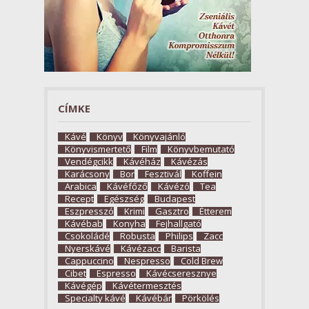
CÍMKE
Kávé
Könyv
Könyvajánló
Könyvismertető
Film
Könyvbemutató
Vendégcikk
Kávéház
Kávézás
Karácsony
Bor
Fesztivál
Koffein
Arabica
Kávéfőző
Kávézó
Tea
Recept
Egészség
Budapest
Eszpresszó
Krimi
Gasztro
Étterem
Kávébab
Konyha
Fejhallgató
Csokoládé
Robusta
Philips
Zacc
Nyerskávé
Kávézacc
Barista
Cappuccino
Nespresso
Cold Brew
Cibet
Espresso
Kávécseresznye
Kávégép
Kávétermesztés
Specialty kávé
Kávébár
Pörkölés