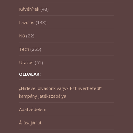
Kávéhírek
(48)
Lazulós
(143)
Nő
(22)
Tech
(255)
Utazás
(51)
OLDALAK:
„Hírlevél olvasónk vagy? Ezt nyerheted!”
kampány játékszabálya
Adatvédelem
Állásajánlat