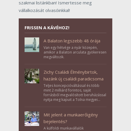
szakmai listánkban! Ismertesse meg
vállalkozását olvasóinkkal!
FRISSEN A KÁVÉHOZ!
A Balaton legszebb 48 órája
Van egy hétvége a nyár közepén,
amikor a Balaton arculata gyökeresen
megváltozik.
Zichy Családi Élménybirtok,
hazánk új családi paradicsoma
Teljes koncepcióváltással és több
mint 2 milliárd forintos, saját
forrásból megvalósított beruházással
nyitja meg kapuit a Tolna megyei
Bikács-Kistápé Ligeten a Zichy Családi
Élménybirtok a mai napon.
Mit jelent a munkaerőigény
bejelentés?
A külföldi munkavállalók