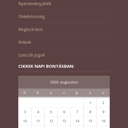
Nyereményjáték
Önkéntesség
Regisztráció
Rólunk
Szerzői jogok
CIKKEK NAPI BONTÁSBAN:
2026. augusztus
h
K
s
c
p
s
v
1
2
3
4
5
6
7
8
9
10
11
12
13
14
15
16