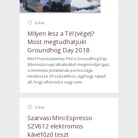
8 éve
Milyen lesz a Tél (vége)?
Most megtudhatjuk!
Groundhog Day 2018
Mert Punxsutawney Phil a Groundhog Day
(Mormota nap) alkalmából megmondja! Igaz,
a mormota jóslatainak pontossága
mindössze 39 százalékos, úgyhogy rajtad
áll, hogy elhiszed e vagy sem.
9 éve
Szarvasi Mini Espresso
SZV612 elektromos
kávéfőző teszt