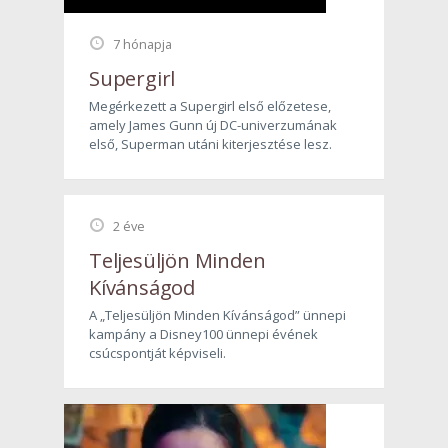
7 hónapja
Supergirl
Megérkezett a Supergirl első előzetese,
amely James Gunn új DC-univerzumának
első, Superman utáni kiterjesztése lesz.
2 éve
Teljesüljön Minden
Kívánságod
A „Teljesüljön Minden Kívánságod” ünnepi
kampány a Disney100 ünnepi évének
csúcspontját képviseli.