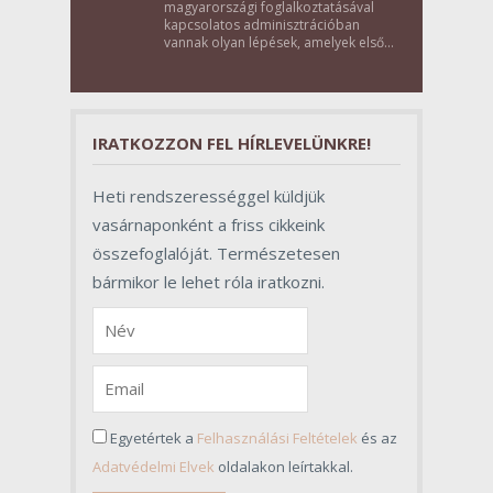
magyarországi foglalkoztatásával
kapcsolatos adminisztrációban
vannak olyan lépések, amelyek első
pillantásra formalitásnak tűnnek,
valójában azonban meghatározó
szerepet töltenek be az egész
folyamat sikerében.
IRATKOZZON FEL HÍRLEVELÜNKRE!
Heti rendszerességgel küldjük
vasárnaponként a friss cikkeink
összefoglalóját. Természetesen
bármikor le lehet róla iratkozni.
Egyetértek a
Felhasználási Feltételek
és az
Adatvédelmi Elvek
oldalakon leírtakkal.