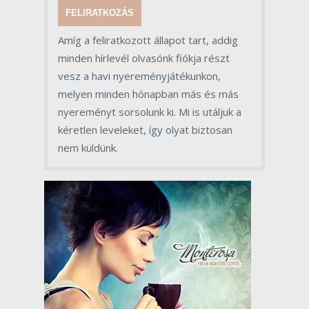
FELIRATKOZÁS
Amíg a feliratkozott állapot tart, addig
minden hírlevél olvasónk fiókja részt
vesz a havi nyereményjátékunkon,
melyen minden hónapban más és más
nyereményt sorsolunk ki. Mi is utáljuk a
kéretlen leveleket, így olyat biztosan
nem küldünk.