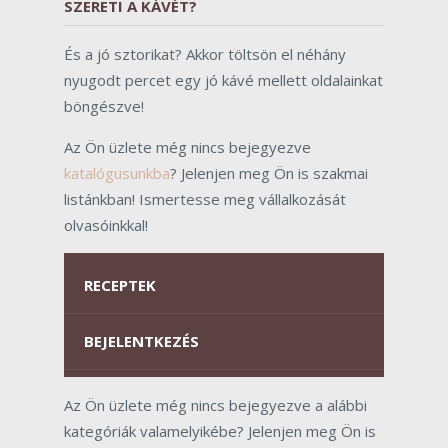
SZERETI A KÁVÉT?
És a jó sztorikat? Akkor töltsön el néhány
nyugodt percet egy jó kávé mellett oldalainkat
böngészve!
Az Ön üzlete még nincs bejegyezve
katalógusunkba
? Jelenjen meg Ön is szakmai
listánkban! Ismertesse meg vállalkozását
olvasóinkkal!
RECEPTEK
BEJELENTKEZÉS
Az Ön üzlete még nincs bejegyezve a alábbi
kategóriák valamelyikébe? Jelenjen meg Ön is